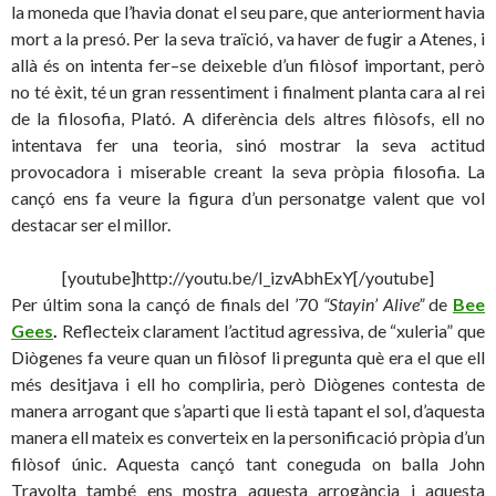
la moneda que l’havia donat el seu pare, que anteriorment havia
mort a la presó. Per la seva traïció, va haver de fugir a Atenes, i
allà és on intenta fer–se deixeble d’un filòsof important, però
no té èxit, té un gran ressentiment i finalment planta cara al rei
de la filosofia, Plató. A diferència dels altres filòsofs, ell no
intentava fer una teoria, sinó mostrar la seva actitud
provocadora i miserable creant la seva pròpia filosofia. La
cançó ens fa veure la figura d’un personatge valent que vol
destacar ser el millor.
[youtube]http://youtu.be/I_izvAbhExY[/youtube]
Per últim sona la cançó de finals del ’70
“Stayin’ Alive”
de
Bee
Gees
.
Reflecteix clarament l’actitud agressiva, de “xuleria” que
Diògenes fa veure quan un filòsof li pregunta què era el que ell
més desitjava i ell ho compliria, però Diògenes contesta de
manera arrogant que s’aparti que li està tapant el sol, d’aquesta
manera ell mateix es converteix en la personificació pròpia d’un
filòsof únic. Aquesta cançó tant coneguda on balla John
Travolta també ens mostra aquesta arrogància i aquesta