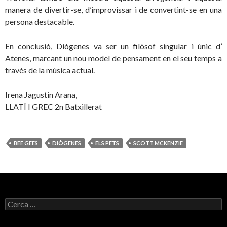
manera de divertir-se, d’improvissar i de convertint-se en una
persona destacable.
En conclusió, Diògenes va ser un filòsof singular i únic d’
Atenes, marcant un nou model de pensament en el seu temps a
través de la música actual.
Irena Jagustin Arana,
LLATÍ I GREC 2n Batxillerat
BEE GEES
DIÒGENES
ELS PETS
SCOTT MCKENZIE
C
e
r