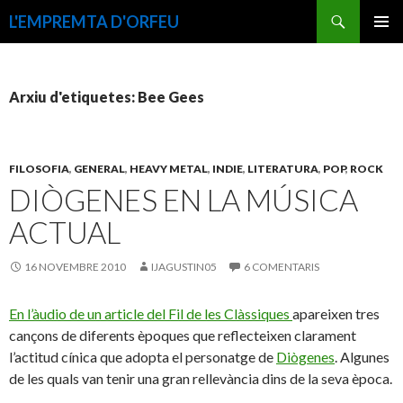
Cerca
L'EMPREMTA D'ORFEU
VÉS
MENÚ
AL
PRINCI
CONTINGUT
Arxiu d'etiquetes: Bee Gees
FILOSOFIA
,
GENERAL
,
HEAVY METAL
,
INDIE
,
LITERATURA
,
POP
,
ROCK
DIÒGENES EN LA MÚSICA
ACTUAL
16 NOVEMBRE 2010
IJAGUSTIN05
6 COMENTARIS
En l’àudio de un article del Fil de les Clàssiques
apareixen tres
cançons de diferents èpoques que reflecteixen clarament
l’actitud cínica que adopta el personatge de
Diògenes
. Algunes
de les quals van tenir una gran rellevància dins de la seva època.