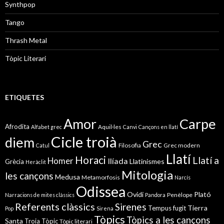
Synthpop
Tango
Thrash Metal
Tòpic Literari
ETIQUETES
Amor
Carpe
Afrodita
Aquil·les
Alfabet grec
Canvi
Cançons en llatí
Cicle troià
diem
Grec
Filosofia
Grec modern
Catul
Llatí
Horaci
Llatí a
Homer
Ilíada
Llatinismes
Grècia
Heràclit
Mitologia
les cançons
Medusa
Metamorfosis
Narcís
Odissea
Ovidi
Plató
Penèlope
Narracions de mites clàssics
Pandora
Referents clàssics
Sirenes
Tierra
Tempus fugit
Pop
Sirena
Tòpics
Tòpics a les cançons
Santa
Troia
Tòpic
Tòpic literari