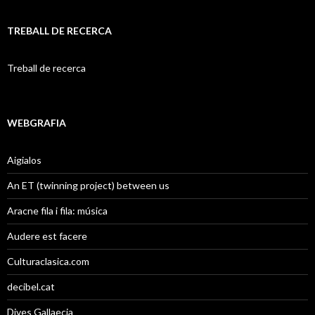
TREBALL DE RECERCA
Treball de recerca
WEBGRAFIA
Aigialos
An ET (twinning project) between us
Aracne fila i fila: música
Audere est facere
Culturaclasica.com
decibel.cat
Dives Gallaecia