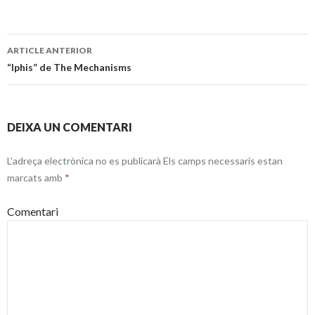
ARTICLE ANTERIOR
Navegació
“Iphis” de The Mechanisms
pels
articles
DEIXA UN COMENTARI
L'adreça electrònica no es publicarà
Els camps necessaris estan
marcats amb
*
Comentari