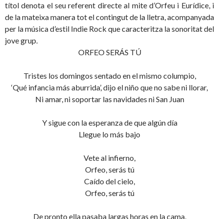
títol denota el seu referent directe al mite d’Orfeu i Eurídice, i
de la mateixa manera tot el contingut de la lletra, acompanyada
per la música d’estil Indie Rock que caracteritza la sonoritat del
jove grup.
ORFEO SERÁS TÚ
Tristes los domingos sentado en el mismo columpio,
‘Qué infancia más aburrida’, dijo el niño que no sabe ni llorar,
Ni amar, ni soportar las navidades ni San Juan
Y sigue con la esperanza de que algún día
Llegue lo más bajo
Vete al infierno,
Orfeo, serás tú
Caído del cielo,
Orfeo, serás tú
De pronto ella pasaba largas horas en la cama,