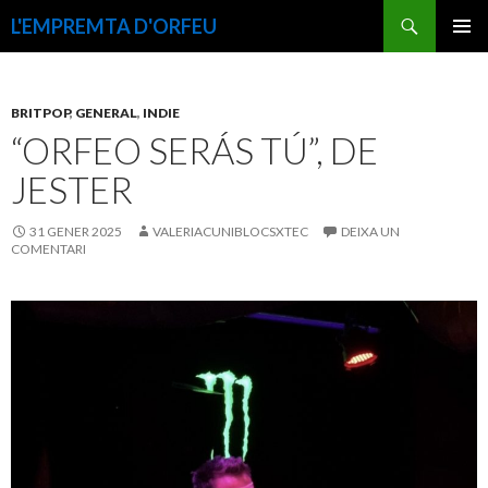
Cerca
L'EMPREMTA D'ORFEU
VÉS
MENÚ
AL
PRINCI
CONTINGUT
BRITPOP
,
GENERAL
,
INDIE
“ORFEO SERÁS TÚ”, DE
JESTER
31 GENER 2025
VALERIACUNIBLOCSXTEC
DEIXA UN
COMENTARI