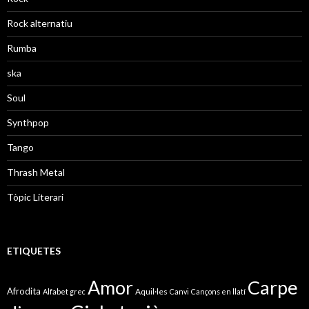
Rock alternatiu
Rumba
ska
Soul
Synthpop
Tango
Thrash Metal
Tòpic Literari
ETIQUETES
Amor
Carpe
Afrodita
Aquil·les
Alfabet grec
Canvi
Cançons en llatí