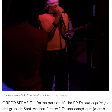
Eloi Román a la Sala Continental de Gràcia, Barcelona.
ORFEO SERÁS TÚ forma part de l’últim EP
Es solo el principio
del grup de Sant Andreu “Jester”. És una cançó que ja amb el