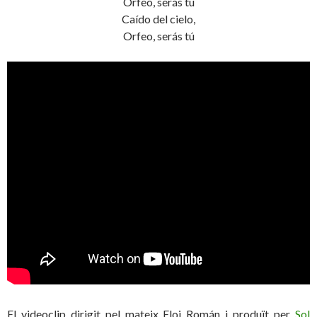
Orfeo, serás tú
Caído del cielo,
Orfeo, serás tú
El videoclip dirigit pel mateix Eloi Román i produït per
Sol