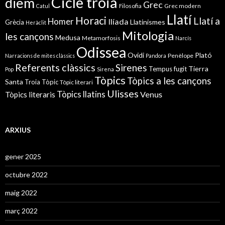
Cicle troià
diem
Grec
Filosofia
Grec modern
Catul
Llatí
Horaci
Llatí a
Homer
Ilíada
Llatinismes
Grècia
Heràclit
Mitologia
les cançons
Medusa
Metamorfosis
Narcís
Odissea
Ovidi
Plató
Penèlope
Narracions de mites clàssics
Pandora
Referents clàssics
Sirenes
Tierra
Tempus fugit
Pop
Sirena
Tòpics
Tòpics a les cançons
Santa
Troia
Tòpic
Tòpic literari
Ulisses
Tòpics llatins
Venus
Tòpics literaris
ARXIUS
gener 2025
octubre 2022
maig 2022
març 2022