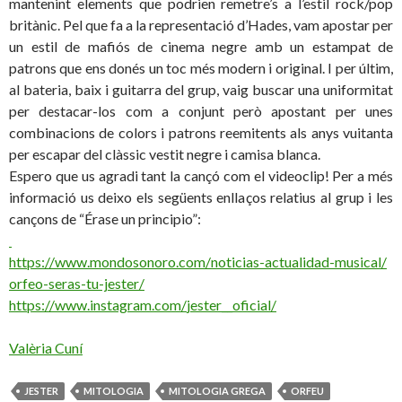
mantenint elements que podrien remetre’s a l’estil rock/pop
britànic. Pel que fa a la representació d’Hades, vam apostar per
un estil de mafiós de cinema negre amb un estampat de
patrons que ens donés un toc més modern i original. I per últim,
al bateria, baix i guitarra del grup, vaig buscar una uniformitat
per destacar-los com a conjunt però apostant per unes
combinacions de colors i patrons reemitents als anys vuitanta
per escapar del clàssic vestit negre i camisa blanca.
Espero que us agradi tant la cançó com el videoclip! Per a més
informació us deixo els següents enllaços relatius al grup i les
cançons de “Érase un principio”:
https://www.mondosonoro.com/
noticias-actualidad-musical/
orfeo-seras-tu-jester/
https://www.instagram.com/
jester__oficial/
Valèria Cuní
JESTER
MITOLOGIA
MITOLOGIA GREGA
ORFEU