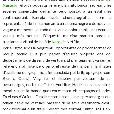
Naixent
reforça aquesta referència mitològica, recreant les
escenes conegudes del mite però portat a un estil més
contemporani. Barreja estils cinematogràfics, com la
representació de l’inframón amb un cinema negre o de nouvelle
vague a moments i al món dels vius a color i amb uns recursos
visuals més actuals. D’aquesta mateixa manera passa al
tractament visual de la sèrie
Kaos
de Netflix.
Per a
Orfeo serás tú
vaig tenir l’oportunitat de poder formar de
l’equip tècnic i us puc parlar d’aquest projecte des del
departament de disseny de vestuari. El plantejament va ser fer
referència al mite però amb el repte de mantenir la imatge
d’estilisme del grup, molt influenciada pel britpop (grups com
Blur o Oasis). Vaig fer el disseny pel vestuari de sis
personatges, on tenim Orfeu, Eurídice, Hades i els tres altres
membres de la banda que representen els sequaços d’Hades.
En el cas d’Orfeu i Eurídice eren els dos únics personatges que
tenien canvi de vestuari, passant de la seva vestimenta d’estil
rock terrenal a un traje i vestit més formal i antic, tot i així