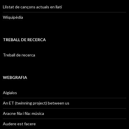
Llistat de cançons actuals en llatí
Wiquipèdia
TREBALL DE RECERCA
Treball de recerca
WEBGRAFIA
Aigialos
An ET (twinning project) between us
Aracne fila i fila: música
Audere est facere