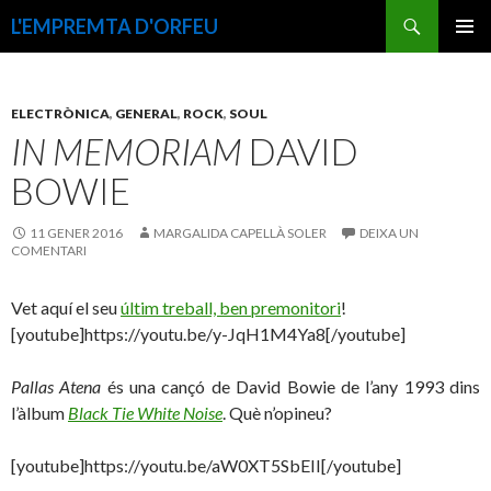
Cerca
L'EMPREMTA D'ORFEU
VÉS
MENÚ
AL
PRINCI
CONTINGUT
ELECTRÒNICA
,
GENERAL
,
ROCK
,
SOUL
IN MEMORIAM
DAVID
BOWIE
11 GENER 2016
MARGALIDA CAPELLÀ SOLER
DEIXA UN
COMENTARI
Vet aquí el seu
últim treball, ben premonitori
!
[youtube]https://youtu.be/y-JqH1M4Ya8[/youtube]
Pallas Atena
és una cançó de David Bowie de l’any 1993 dins
l’àlbum
Black Tie White Noise
. Què n’opineu?
[youtube]https://youtu.be/aW0XT5SbEII[/youtube]