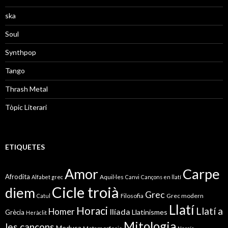
ska
Soul
Synthpop
Tango
Thrash Metal
Tòpic Literari
ETIQUETES
Amor
Carpe
Afrodita
Aquil·les
Alfabet grec
Canvi
Cançons en llatí
Cicle troià
diem
Grec
Filosofia
Grec modern
Catul
Llatí
Horaci
Llatí a
Homer
Ilíada
Llatinismes
Grècia
Heràclit
Mitologia
les cançons
Medusa