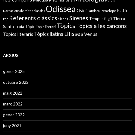
Metamorfosis
Narcís
Odissea
Ovidi
Plató
Penèlope
Narracions de mites clàssics
Pandora
Referents clàssics
Sirenes
Tierra
Tempus fugit
Pop
Sirena
Tòpics
Tòpics a les cançons
Santa
Troia
Tòpic
Tòpic literari
Ulisses
Tòpics llatins
Venus
Tòpics literaris
ARXIUS
gener 2025
octubre 2022
maig 2022
març 2022
gener 2022
juny 2021