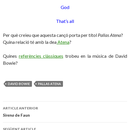
God
That’s all
Per què creieu que aquesta cançó porta per títol
Pallas Atena
?
Quina relació té amb la dea
Atena
?
Quines
referències clàssiques
trobeu en la música de David
Bowie?
DAVID BOWIE
PALLAS ATENA
ARTICLE ANTERIOR
Navegació
Sirena
de Faun
pels
SEGÜENT ARTICLE