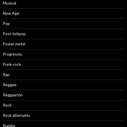
Musical
New Age
Pop
Post-britpop
Power metal
Progressiu
Punk-rock
Rap
Reggae
Reggaetón
Rock
Rock alternatiu
Rumba