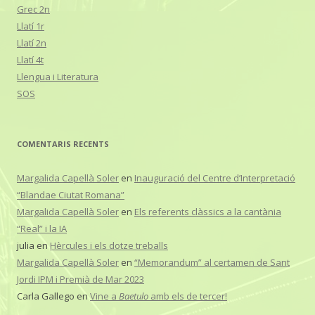
Grec 2n
Llatí 1r
Llatí 2n
Llatí 4t
Llengua i Literatura
SOS
COMENTARIS RECENTS
Margalida Capellà Soler
en
Inauguració del Centre d’Interpretació
“Blandae Ciutat Romana”
Margalida Capellà Soler
en
Els referents clàssics a la cantània
“Real” i la IA
julia
en
Hèrcules i els dotze treballs
Margalida Capellà Soler
en
“Memorandum” al certamen de Sant
Jordi IPM i Premià de Mar 2023
Carla Gallego
en
Vine a
Baetulo
amb els de tercer!