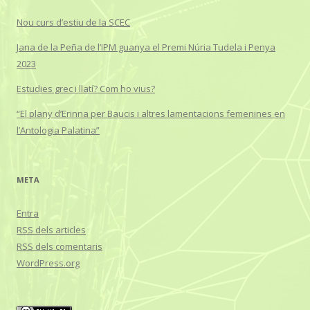
Nou curs d’estiu de la SCEC
Jana de la Peña de l’IPM guanya el Premi Núria Tudela i Penya
2023
Estudies grec i llatí? Com ho vius?
“El plany d’Erinna per Baucis i altres lamentacions femenines en
l’Antologia Palatina”
META
Entra
RSS
dels articles
RSS
dels comentaris
WordPress.org