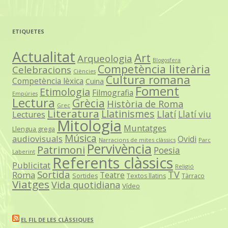
ETIQUETES
Actualitat
Art
Arqueologia
Blogosfera
Competència literària
Celebracions
Ciències
Cultura romana
Competència lèxica
Cuina
Foment
Etimologia
Filmografia
Empúries
Lectura
Grècia
Història de Roma
Grec
Literatura
Llatinismes
Llatí
Llatí viu
Lectures
Mitologia
Muntatges
Llengua grega
Música
audiovisuals
Ovidi
Narracions de mites clàssics
Parc
Pervivència
Patrimoni
Poesia
Laberint
Referents clàssics
Publicitat
Religió
Sortida
TV
Roma
Teatre
Sortides
Textos llatins
Tàrraco
Viatges
Vida quotidiana
Vídeo
EL FIL DE LES CLÀSSIQUES