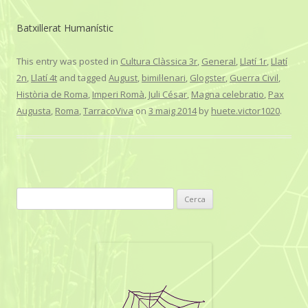
Batxillerat Humanístic
This entry was posted in
Cultura Clàssica 3r
,
General
,
Llatí 1r
,
Llatí
2n
,
Llatí 4t
and tagged
August
,
bimil·lenari
,
Glogster
,
Guerra Civil
,
Història de Roma
,
Imperi Romà
,
Juli César
,
Magna celebratio
,
Pax
Augusta
,
Roma
,
TarracoViva
on
3 maig 2014
by
huete.victor1020
.
C
e
r
c
a
: