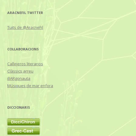
ARACNEFIL TWITTER
Tuits de @AracneFil
COL·LABORACIONS
Callejeros literarios
Clàssics arreu
illARgonauta
Músiques de mar enfora
DICCIONARIS