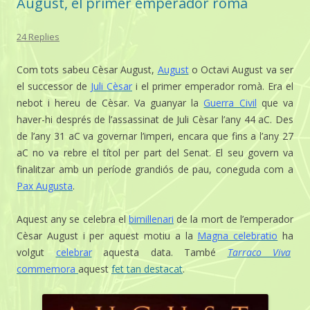
August, el primer emperador romà
24 Replies
Com tots sabeu Cèsar August,
August
o Octavi August va ser
el successor de
Juli Cèsar
i el primer emperador romà. Era el
nebot i hereu de Cèsar. Va guanyar la
Guerra Civil
que va
haver-hi després de l’assassinat de Juli Cèsar l’any 44 aC. Des
de l’any 31 aC va governar l’imperi, encara que fins a l’any 27
aC no va rebre el títol per part del Senat. El seu govern va
finalitzar amb un període grandiós de pau, coneguda com a
Pax Augusta
.
Aquest any se celebra el
bimil·lenari
de la mort de l’emperador
Cèsar August i per aquest motiu a la
Magna celebratio
ha
volgut
celebrar
aquesta data. També
Tarraco Viva
commemora
aquest
fet tan destacat
.