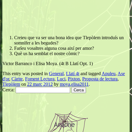
Creieu que va ser una bona idea que Tlepòlem introduís un
somnífer a les begudes?
Faríeu vosaltres alguna cosa així per amor?
Què us ha semblat el nostre còmic?
Victor Barranco i Elisa Moya. (4t B Llatí Opt. 1)
This entry was posted in
General
,
Llatí 4t
and tagged
Apuleu
,
Ase
d'or
,
Càrite
,
Foment Lectura
,
Luci
,
Pixton
,
Proposta de lectura
,
Tlepòlem
on
22 març 2012
by
moya.elisa2011
.
Cerca: