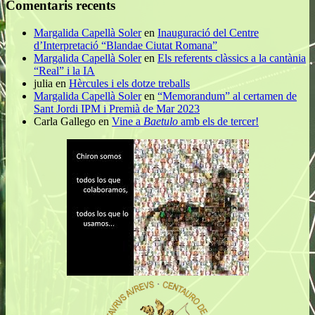
Comentaris recents
Margalida Capellà Soler
en
Inauguració del Centre
d’Interpretació “Blandae Ciutat Romana”
Margalida Capellà Soler
en
Els referents clàssics a la cantània
“Real” i la IA
julia
en
Hèrcules i els dotze treballs
Margalida Capellà Soler
en
“Memorandum” al certamen de
Sant Jordi IPM i Premià de Mar 2023
Carla Gallego
en
Vine a
Baetulo
amb els de tercer!