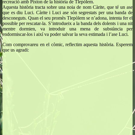
recreació amb Pixton de la història de Tlepòlem.
Aquesta història tracta sobre una noia de nom Càrite, que té un ase
que es diu Luci. Càrite i Luci ase són segrestats per una banda de
desconeguts. Quan el seu promès Tlepòlem se n’adona, intenta fer el
possible per rescatar-la. S’introdueix a la banda dels dolents i una nit
mentre dormien, va introduir una mena de substància per
endormiscar-los i així va poder salvar la seva estimada i l’ase Luci.
Com comprovareu en el còmic, reflectim aquesta història. Esperem
que us agradi: