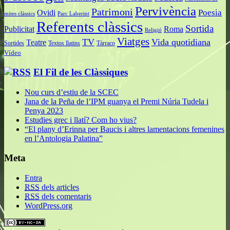
Pervivència
Patrimoni
Poesia
Ovidi
mites clàssics
Parc Laberint
Referents clàssics
Sortida
Publicitat
Roma
Religió
Viatges
TV
Vida quotidiana
Teatre
Sortides
Textos llatins
Tàrraco
Vídeo
El Fil de les Clàssiques
Nou curs d’estiu de la SCEC
Jana de la Peña de l’IPM guanya el Premi Núria Tudela i
Penya 2023
Estudies grec i llatí? Com ho vius?
“El plany d’Erinna per Baucis i altres lamentacions femenines
en l’Antologia Palatina”
Meta
Entra
RSS
dels articles
RSS
dels comentaris
WordPress.org