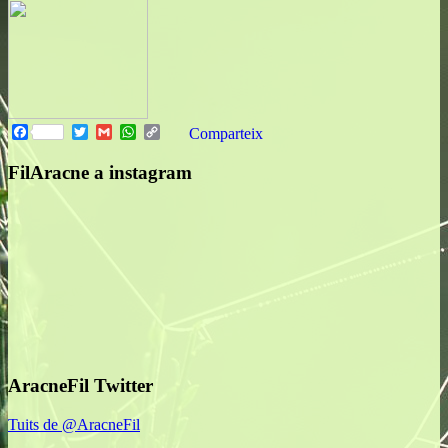
Facebook
Twitter
Gmail
WhatsApp
Copy
Comparteix
Link
FilAracne a instagram
AracneFil Twitter
Tuits de @AracneFil