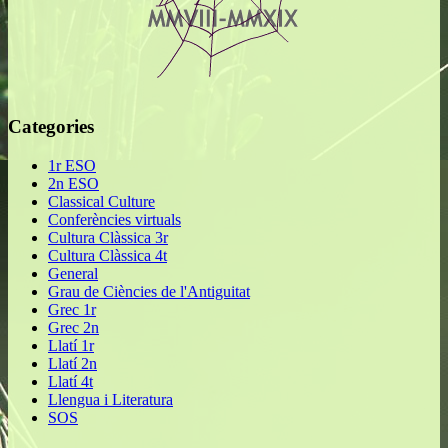
Categories
1r ESO
2n ESO
Classical Culture
Conferències virtuals
Cultura Clàssica 3r
Cultura Clàssica 4t
General
Grau de Ciències de l'Antiguitat
Grec 1r
Grec 2n
Llatí 1r
Llatí 2n
Llatí 4t
Llengua i Literatura
SOS