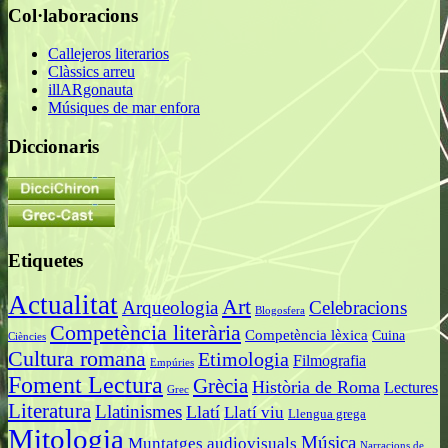
Col·laboracions
Callejeros literarios
Clàssics arreu
illARgonauta
Músiques de mar enfora
Diccionaris
Etiquetes
Actualitat
Art
Arqueologia
Celebracions
Blogosfera
Competència literària
Competència lèxica
Cuina
Ciències
Cultura romana
Etimologia
Filmografia
Empúries
Foment Lectura
Grècia
Història de Roma
Lectures
Grec
Literatura
Llatinismes
Llatí
Llatí viu
Llengua grega
Mitologia
Música
Muntatges audiovisuals
Narracions de