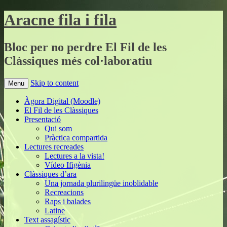
Aracne fila i fila
Bloc per no perdre El Fil de les
Clàssiques més col·laboratiu
Skip to content
Menu
Àgora Digital (Moodle)
El Fil de les Clàssiques
Presentació
Qui som
Pràctica compartida
Lectures recreades
Lectures a la vista!
Vídeo Ifigènia
Clàssiques d’ara
Una jornada plurilingüe inoblidable
Recreacions
Raps i balades
Latine
Text assagístic