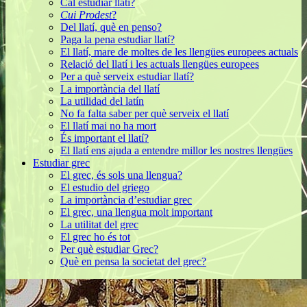
Cal estudiar llatí?
Cui Prodest
?
Del llatí, què en penso?
Paga la pena estudiar llatí?
El llatí, mare de moltes de les llengües europees actuals
Relació del llatí i les actuals llengües europees
Per a què serveix estudiar llatí?
La importància del llatí
La utilidad del latín
No fa falta saber per què serveix el llatí
El llatí mai no ha mort
És important el llatí?
El llatí ens ajuda a entendre millor les nostres llengües
Estudiar grec
El grec, és sols una llengua?
El estudio del griego
La importància d’estudiar grec
El grec, una llengua molt important
La utilitat del grec
El grec ho és tot
Per què estudiar Grec?
Què en pensa la societat del grec?