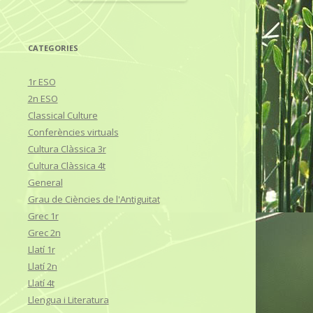
CATEGORIES
1r ESO
2n ESO
Classical Culture
Conferències virtuals
Cultura Clàssica 3r
Cultura Clàssica 4t
General
Grau de Ciències de l'Antiguitat
Grec 1r
Grec 2n
Llatí 1r
Llatí 2n
Llatí 4t
Llengua i Literatura