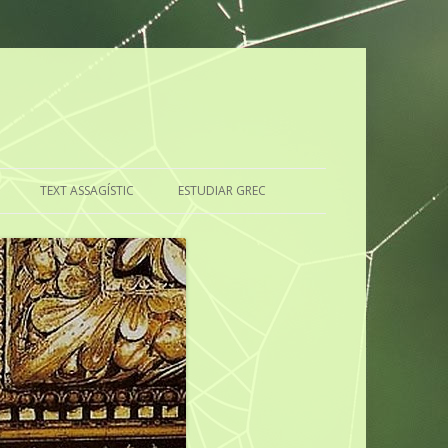
TEXT ASSAGÍSTIC
ESTUDIAR GREC
RILINGÜE
CAL ESTUDIAR LLATÍ?
EL GREC, ÉS SOLS UNA LLENGUA?
CUI PRODEST
?
EL ESTUDIO DEL GRIEGO
DEL LLATÍ, QUÈ EN PENSO?
LA IMPORTÀNCIA D’ESTUDIAR
GREC
PAGA LA PENA ESTUDIAR LLATÍ?
EL GREC, UNA LLENGUA MOLT
EL LLATÍ, MARE DE MOLTES DE
IMPORTANT
LES LLENGÜES EUROPEES
ACTUALS
LA UTILITAT DEL GREC