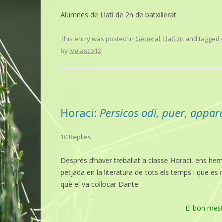
Alumnes de Llatí de 2n de batxillerat
This entry was posted in
General
,
Llatí 2n
and tagged
by
lvelasco12
.
Horaci:
Persicos odi, puer, appar
10 Replies
Després d’haver treballat a classe Horaci, ens h
petjada en la literatura de tots els temps i que es 
què el va col·locar Dante:
El bon mest