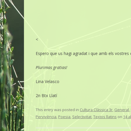
<
Espero que us hagi agradat i que amb els vostres 
Plurimas gratias!
Lina Velasco
2n Btx Llatí
This entry was posted in
Cultura Clàssica 3r
,
General
,
Pervivència
,
Poesia
,
Selectivitat
,
Textos llatins
on
14 a