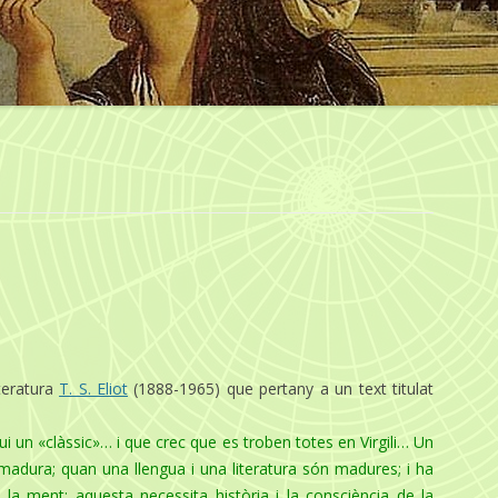
teratura
T. S. Eliot
(1888-1965) que pertany a un text titulat
i un «clàssic»… i que crec que es troben totes en Virgili… Un
 madura; quan una llengua i una literatura són madures; i ha
a ment: aquesta necessita història i la consciència de la