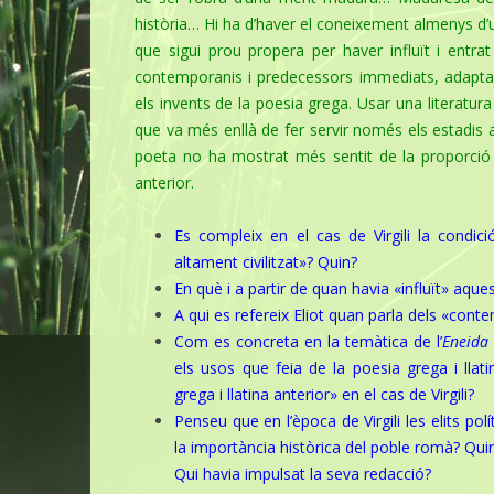
història… Hi ha d’haver el coneixement almenys d’un 
que sigui prou propera per haver influït i entr
contemporanis i predecessors immediats, adaptav
els invents de la poesia grega. Usar una literatur
que va més enllà de fer servir només els estadis 
poeta no ha mostrat més sentit de la proporció qu
anterior.
Es compleix en el cas de Virgili la condic
altament civilitzat»? Quin?
En què i a partir de quan havia «influït» aquesta
A qui es refereix Eliot quan parla dels «con
Com es concreta en la temàtica de l’
Eneida
els usos que feia de la poesia grega i llat
grega i llatina anterior» en el cas de Virgili?
Penseu que en l’època de Virgili les elits pol
la importància històrica del poble romà? Quin
Qui havia impulsat la seva redacció?