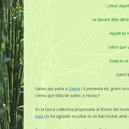
“¿Veus aque
va davant dels altre
Aquell és 
l’altre que 
Ovidi és el 
DANT
Sabeu qui parla a
Dante
i li presenta els grans esc
creieu que titlla de satíric a Horaci?
En la tasca col·lectiva proposada al fòrum del nostr
Aquí
Us ha agradat escoltar-lo en llatí recitat amb 