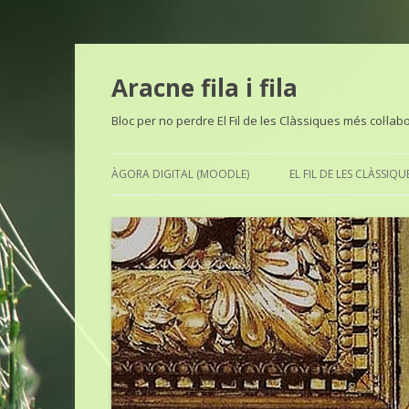
Aracne fila i fila
Bloc per no perdre El Fil de les Clàssiques més col·lab
ÀGORA DIGITAL (MOODLE)
EL FIL DE LES CLÀSSIQU