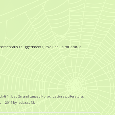
comentaris i suggeriments, m’ajudeu a millorar-lo.
Llatí 1r
,
Llatí 2n
and tagged
Horaci
,
Lectures
,
Literatura
,
bril 2011
by
lvelasco12
.