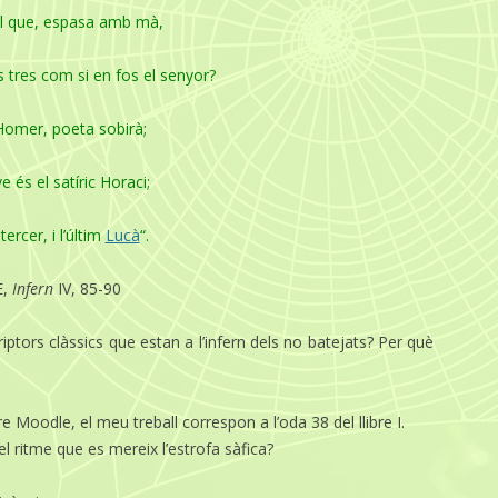
ll que, espasa amb mà,
s tres com si en fos el senyor?
Homer, poeta sobirà;
ve és el satíric Horaci;
tercer, i l’últim
Lucà
“.
E,
Infern
IV, 85-90
riptors clàssics que estan a l’infern dels no batejats? Per què
e Moodle, el meu treball correspon a l’oda 38 del llibre I.
el ritme que es mereix l’estrofa sàfica?