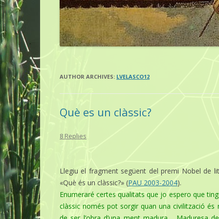
AUTHOR ARCHIVES:
LVELASCO12
Què es un clàssic?
8 Replies
Llegiu el fragment següent del premi Nobel de li
«Què és un clàssic?» (
PAU 2003-2004
).
Enumeraré certes qualitats que jo espero que tingu
clàssic només pot sorgir quan una civilització és
de ser l’obra d’una ment madura… Maduresa de l