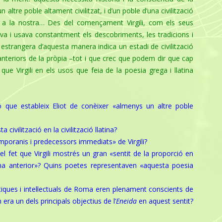
altre poble altament civilitzat, i d’un poble d’una civilització
at a la nostra… Des del començament Virgili, com els seus
a i usava constantment els descobriments, les tradicions i
a estrangera d’aquesta manera indica un estadi de civilització
anteriors de la pròpia –tot i que crec que podem dir que cap
e Virgili en els usos que feia de la poesia grega i llatina
ió que estableix Eliot de conèixer «almenys un
altre poble
 civilització en la civilització llatina?
temporanis i predecessors immediats» d
e Virgili?
el fet que Virgili mostrés un gran «sentit de la
proporció en
ina anterior»? Quins poetes
representaven «aquesta poesia
ítiques i intel·lectuals de Roma eren plenament
conscients de
 era un dels principals objectius
de l’
Eneida
en aquest sentit?