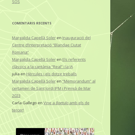
SOS
COMENTARIS RECENTS
Margalida Capellà Soler
en
Inauguració del
Centre d’Interpretació “Blandae Ciutat
Romana”
Margalida Capellà Soler
en
Els referents
clàssics a la cantània “Real” i la IA
julia
en
Hèrcules i els dotze treballs
Margalida Capellà Soler
en
“Memorandum” al
certamen de Sant Jordi IPM i Premià de Mar
2023
Carla Gallego
en
Vine a
Baetulo
amb els de
tercer!