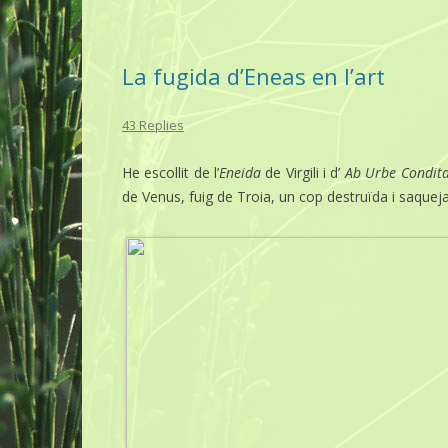
La fugida d’Eneas en l’art
43 Replies
He escollit de l’
Eneida
de Virgili i d’
Ab Urbe Condit
de Venus, fuig de Troia, un cop destruïda i saquejada