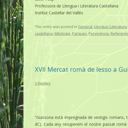
Professora de Llengua i Literatura Castellana
Institut Castellar del Vallès
This entry was posted in
General
,
Llengua i Literatura
castellana
,
Mitologia
,
Parques
,
Pervivència
,
Referents
XVII Mercat romà de Iesso a Gu
3 Replies
“Guissona està impregnada de vestigis romans, tes
dC). Cada any recuperem el nostre passat romà el