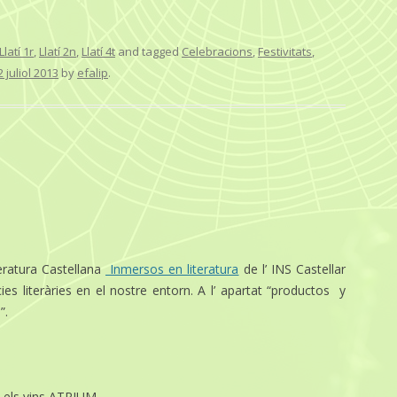
Llatí 1r
,
Llatí 2n
,
Llatí 4t
and tagged
Celebracions
,
Festivitats
,
2 juliol 2013
by
efalip
.
teratura Castellana
Inmersos en literatura
de l’ INS Castellar
es literàries en el nostre entorn. A l’ apartat “productos y
”.
ón els vins ATRIUM