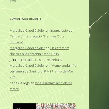
SOS
COMENTARIS RECENTS
Margalida Capellà Soler
en
Inauguració del
Centre d’Interpretació “Blandae Ciutat
Romana”
Margalida Capellà Soler
en
Els referents
clàssics a la cantània “Real” i la IA
julia
en
Hèrcules i els dotze treballs
Margalida Capellà Soler
en
“Memorandum” al
certamen de Sant Jordi IPM i Premià de Mar
2023
Carla Gallego
en
Vine a
Baetulo
amb els de
tercer!