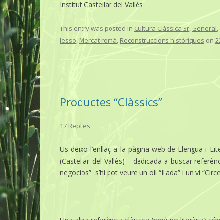
Institut Castellar del Vallès
This entry was posted in
Cultura Clàssica 3r
,
General
,
Iesso
,
Mercat romà
,
Reconstruccions històriques
on
2
Productes “Clàssics”
17 Replies
Us deixo l’enllaç a la pàgina web de Llengua i Li
(Castellar del Vallès) dedicada a buscar referènci
negocios” s’hi pot veure un oli “Iliada” i un vi “Circe
Una altra referència clàssica (però no literària) s