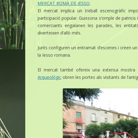
MERCAT ROMÀ DE IESSO
.
El mercat implica un treball escenogràfic imp
participació popular. Guissona s’omple de patricis
comerciants engalanen les parades, les entita
diverteixen d’allò més.
Junts configuren un entramat d’escenes i creen un 
la Iesso romana.
El mercat també ofereix una extensa mostra 
Arqueològic
obren les portes als visitants de l’anti