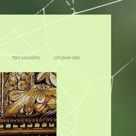
TEXT ASSAGÍSTIC
ESTUDIAR GREC
RILINGÜE
CAL ESTUDIAR LLATÍ?
EL GREC, ÉS SOLS UNA LLENGUA?
CUI PRODEST
?
EL ESTUDIO DEL GRIEGO
DEL LLATÍ, QUÈ EN PENSO?
LA IMPORTÀNCIA D’ESTUDIAR
GREC
PAGA LA PENA ESTUDIAR LLATÍ?
EL GREC, UNA LLENGUA MOLT
EL LLATÍ, MARE DE MOLTES DE
IMPORTANT
LES LLENGÜES EUROPEES
ACTUALS
LA UTILITAT DEL GREC