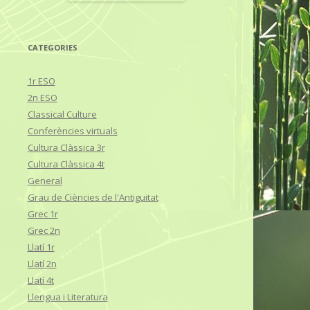
CATEGORIES
1r ESO
2n ESO
Classical Culture
Conferències virtuals
Cultura Clàssica 3r
Cultura Clàssica 4t
General
Grau de Ciències de l'Antiguitat
Grec 1r
Grec 2n
Llatí 1r
Llatí 2n
Llatí 4t
Llengua i Literatura