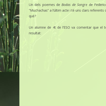
Un dels poemes de
Bodas de Sangre
de Federi
“Muchachas” a l’últim acte i té uns clars referents
què?
Un alumne de 4t de l’ESO va comentar que el t
resultat: