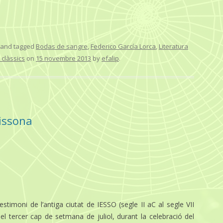
and tagged
Bodas de sangre
,
Federico García Lorca
,
Literatura
 clàssics
on
15 novembre 2013
by
efalip
.
issona
timoni de l’antiga ciutat de IESSO (segle II aC al segle VII
 tercer cap de setmana de juliol, durant la celebració del