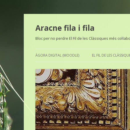
Aracne fila i fila
Bloc per no perdre El Fil de les Clàssiques més col·lab
ÀGORA DIGITAL (MOODLE)
EL FIL DE LES CLÀSSIQU