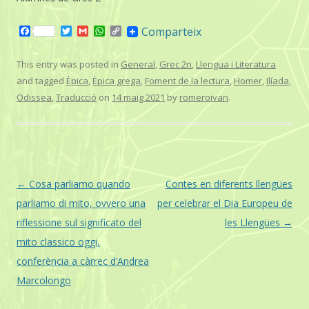
F
T
G
W
C
Comparteix
a
w
m
h
o
c
i
a
a
p
e
t
i
t
y
This entry was posted in
General
,
Grec 2n
,
Llengua i Literatura
b
t
l
s
L
and tagged
Èpica
,
Èpica grega
,
Foment de la lectura
,
Homer
,
Ilíada
,
o
e
A
i
o
r
p
n
Odissea
,
Traducció
on
14 maig 2021
by
romeroivan
.
k
p
k
Post
←
Cosa parliamo quando
Contes en diferents llengües
navigation
parliamo di mito, ovvero una
per celebrar el Dia Europeu de
riflessione sul significato del
les Llengües
→
mito classico oggi,
conferència a càrrec d’Andrea
Marcolongo