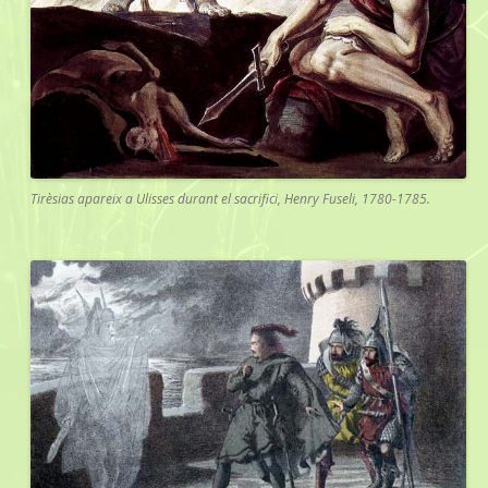
Tirèsias apareix a Ulisses durant el sacrifici, Henry Fuseli, 1780-1785.