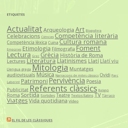
ETIQUETES
Actualitat
Art
Arqueologia
Blogosfera
Competència literària
Celebracions
Ciències
Cultura romana
Competència lèxica
Cuina
Foment
Etimologia
Filmografia
Empúries
Lectura
Grècia
Història de Roma
Grec
Literatura
Llatinismes
Llatí
Llatí viu
Lectures
Mitologia
Muntatges
Llengua grega
Música
audiovisuals
Ovidi
Narracions de mites clàssics
Parc
Pervivència
Patrimoni
Poesia
Laberint
Referents clàssics
Publicitat
Religió
Sortida
TV
Roma
Teatre
Sortides
Textos llatins
Tàrraco
Viatges
Vida quotidiana
Vídeo
EL FIL DE LES CLÀSSIQUES