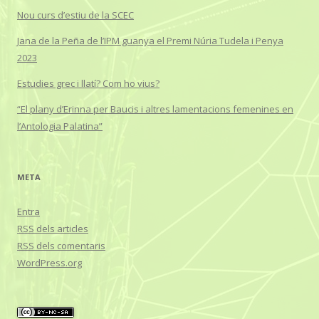
Nou curs d’estiu de la SCEC
Jana de la Peña de l’IPM guanya el Premi Núria Tudela i Penya
2023
Estudies grec i llatí? Com ho vius?
“El plany d’Erinna per Baucis i altres lamentacions femenines en
l’Antologia Palatina”
META
Entra
RSS
dels articles
RSS
dels comentaris
WordPress.org