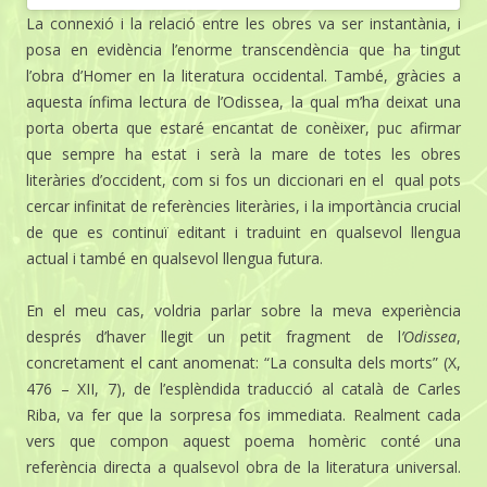
La connexió i la relació entre les obres va ser instantània, i
posa en evidència l’enorme transcendència que ha tingut
l’obra d’Homer en la literatura occidental. També, gràcies a
aquesta ínfima lectura de l’Odissea, la qual m’ha deixat una
porta oberta que estaré encantat de conèixer, puc afirmar
que sempre ha estat i serà la mare de totes les obres
literàries d’occident, com si fos un diccionari en el qual pots
cercar infinitat de referències literàries, i la importància crucial
de que es continuï editant i traduint en qualsevol llengua
actual i també en qualsevol llengua futura.
En el meu cas, voldria parlar sobre la meva experiència
després d’haver llegit un petit fragment de l
’Odissea
,
concretament el cant anomenat: “La consulta dels morts” (X,
476 – XII, 7), de l’esplèndida traducció al català de Carles
Riba, va fer que la sorpresa fos immediata. Realment cada
vers que compon aquest poema homèric conté una
referència directa a qualsevol obra de la literatura universal.