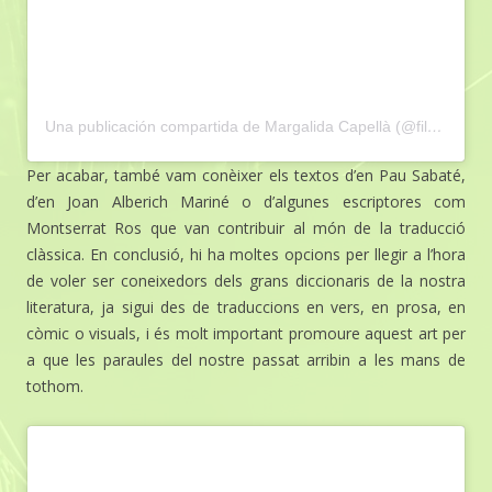
Una publicación compartida de Margalida Capellà (@filaracne)
Per acabar, també vam conèixer els textos d’en Pau Sabaté,
d’en Joan Alberich Mariné o d’algunes escriptores com
Montserrat Ros que van contribuir al món de la traducció
clàssica. En conclusió, hi ha moltes opcions per llegir a l’hora
de voler ser coneixedors dels grans diccionaris de la nostra
literatura, ja sigui des de traduccions en vers, en prosa, en
còmic o visuals, i és molt important promoure aquest art per
a que les paraules del nostre passat arribin a les mans de
tothom.