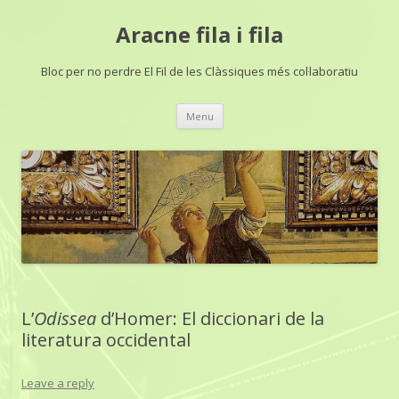
Aracne fila i fila
Bloc per no perdre El Fil de les Clàssiques més col·laboratiu
Skip
Menu
to
content
L’
Odissea
d’Homer: El diccionari de la
literatura occidental
Leave a reply