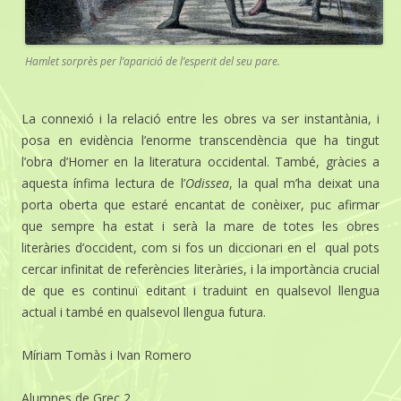
Hamlet sorprès per l’aparició de l’esperit del seu pare.
La connexió i la relació entre les obres va ser instantània, i
posa en evidència l’enorme transcendència que ha tingut
l’obra d’Homer en la literatura occidental. També, gràcies a
aquesta ínfima lectura de l’
Odissea
, la qual m’ha deixat una
porta oberta que estaré encantat de conèixer, puc afirmar
que sempre ha estat i serà la mare de totes les obres
literàries d’occident, com si fos un diccionari en el qual pots
cercar infinitat de referències literàries, i la importància crucial
de que es continuï editant i traduint en qualsevol llengua
actual i també en qualsevol llengua futura.
Míriam Tomàs i Ivan Romero
Alumnes de Grec 2