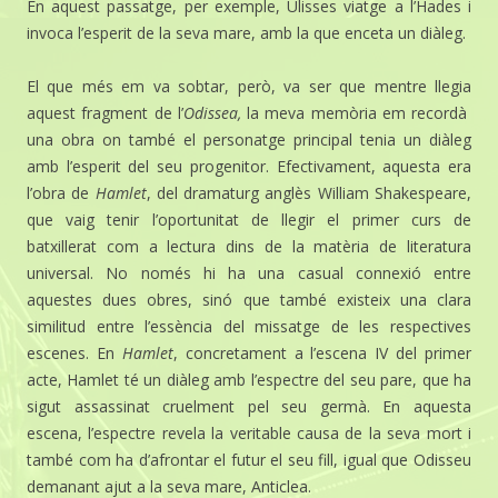
En aquest passatge, per exemple, Ulisses viatge a l’Hades i
invoca l’esperit de la seva mare, amb la que enceta un diàleg.
El que més em va sobtar, però, va ser que mentre llegia
aquest fragment de l’
Odissea,
la meva memòria em recordà
una obra on també el personatge principal tenia un diàleg
amb l’esperit del seu progenitor. Efectivament, aquesta era
l’obra de
Hamlet
, del dramaturg anglès William Shakespeare,
que vaig tenir l’oportunitat de llegir el primer curs de
batxillerat com a lectura dins de la matèria de literatura
universal. No només hi ha una casual connexió entre
aquestes dues obres, sinó que també existeix una clara
similitud entre l’essència del missatge de les respectives
escenes. En
Hamlet
, concretament a l’escena IV del primer
acte, Hamlet té un diàleg amb l’espectre del seu pare, que ha
sigut assassinat cruelment pel seu germà. En aquesta
escena, l’espectre revela la veritable causa de la seva mort i
també com ha d’afrontar el futur el seu fill, igual que Odisseu
demanant ajut a la seva mare, Anticlea.