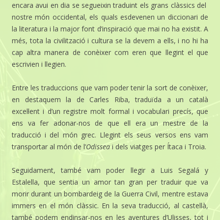
encara avui en dia se segueixin traduint els grans clàssics del
nostre món occidental, els quals esdevenen un diccionari de
la literatura i la major font d’inspiració que mai no ha existit. A
més, tota la civilització i cultura se la devem a ells, i no hi ha
cap altra manera de conèixer com eren que llegint el que
escrivien i llegien.
Entre les traduccions que vam poder tenir la sort de conèixer,
en destaquem la de Carles Riba, traduïda a un català
excel·lent i d’un registre molt formal i vocabulari precís, que
ens va fer adonar-nos de que ell era un mestre de la
traducció i del món grec. Llegint els seus versos ens vam
transportar al món de l’
Odissea
i dels viatges per Ítaca i Troia.
Seguidament, també vam poder llegir a Luis Segalá y
Estalella, que sentia un amor tan gran per traduir que va
morir durant un bombardeig de la Guerra Civil, mentre estava
immers en el món clàssic. En la seva traducció, al castellà,
també podem endinsar-nos en les aventures d’Ulisses, tot i