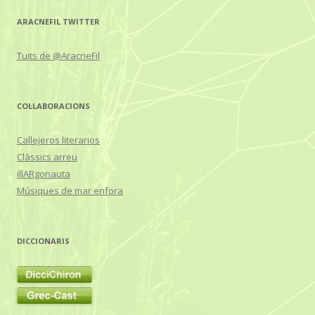
ARACNEFIL TWITTER
Tuits de @AracneFil
COL·LABORACIONS
Callejeros literarios
Clàssics arreu
illARgonauta
Músiques de mar enfora
DICCIONARIS