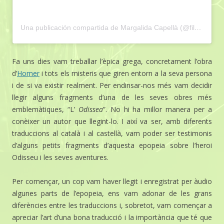
Una publicación compartida de Margalida Capellà (@filaracne)
Fa uns dies vam treballar l’èpica grega, concretament l’obra
d’
Homer
i tots els misteris que giren entorn a la seva persona
i de si va existir realment. Per endinsar-nos més vam decidir
llegir alguns fragments d’una de les seves obres més
emblemàtiques, “L’
Odissea
”. No hi ha millor manera per a
conèixer un autor que llegint-lo. I així va ser, amb diferents
traduccions al català i al castellà, vam poder ser testimonis
d’alguns petits fragments d’aquesta epopeia sobre l’heroi
Odisseu i les seves aventures.
Per començar, un cop vam haver llegit i enregistrat per àudio
algunes parts de l’epopeia, ens vam adonar de les grans
diferències entre les traduccions i, sobretot, vam començar a
apreciar l’art d’una bona traducció i la importància que té que