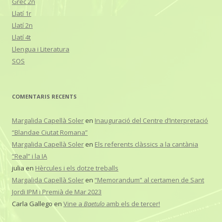
Grec 2n
Llatí 1r
Llatí 2n
Llatí 4t
Llengua i Literatura
SOS
COMENTARIS RECENTS
Margalida Capellà Soler
en
Inauguració del Centre d’Interpretació
“Blandae Ciutat Romana”
Margalida Capellà Soler
en
Els referents clàssics a la cantània
“Real” i la IA
julia
en
Hèrcules i els dotze treballs
Margalida Capellà Soler
en
“Memorandum” al certamen de Sant
Jordi IPM i Premià de Mar 2023
Carla Gallego
en
Vine a
Baetulo
amb els de tercer!