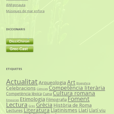
illARgonauta
Músiques de mar enfora
DICCIONARIS
ETIQUETES
Actualitat
Art
Arqueologia
Blogosfera
Competència literària
Celebracions
Ciències
Cultura romana
Competència lèxica
Cuina
Foment
Etimologia
Filmografia
Empúries
Lectura
Grècia
Història de Roma
Grec
Literatura
Llatinismes
Llatí
Llatí viu
Lectures