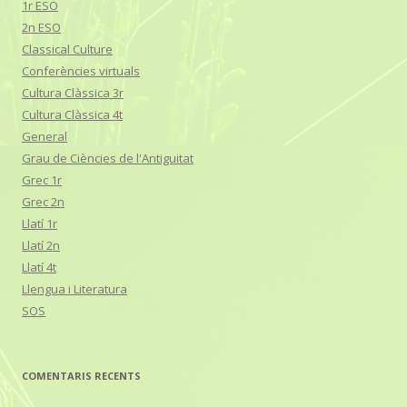
1r ESO
2n ESO
Classical Culture
Conferències virtuals
Cultura Clàssica 3r
Cultura Clàssica 4t
General
Grau de Ciències de l'Antiguitat
Grec 1r
Grec 2n
Llatí 1r
Llatí 2n
Llatí 4t
Llengua i Literatura
SOS
COMENTARIS RECENTS