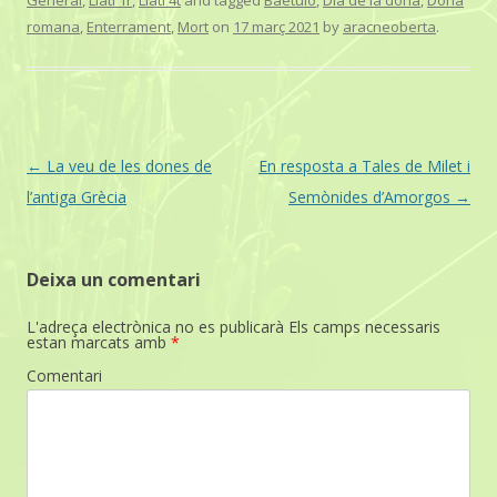
General
,
Llatí 1r
,
Llatí 4t
and tagged
Baetulo
,
Dia de la dona
,
Dona
o
e
A
i
o
r
p
n
romana
,
Enterrament
,
Mort
on
17 març 2021
by
aracneoberta
.
k
p
k
Post
←
La veu de les dones de
En resposta a Tales de Milet i
navigation
l’antiga Grècia
Semònides d’Amorgos
→
Deixa un comentari
L'adreça electrònica no es publicarà
Els camps necessaris
estan marcats amb
*
Comentari