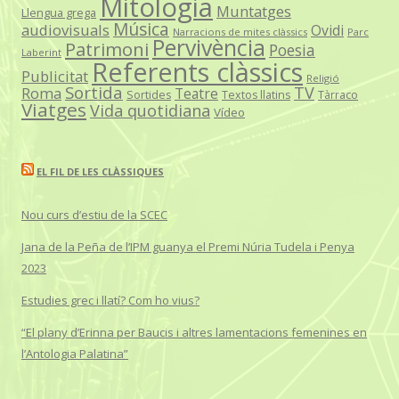
Mitologia
Muntatges
Llengua grega
Música
audiovisuals
Ovidi
Narracions de mites clàssics
Parc
Pervivència
Patrimoni
Poesia
Laberint
Referents clàssics
Publicitat
Religió
Sortida
TV
Roma
Teatre
Sortides
Textos llatins
Tàrraco
Viatges
Vida quotidiana
Vídeo
EL FIL DE LES CLÀSSIQUES
Nou curs d’estiu de la SCEC
Jana de la Peña de l’IPM guanya el Premi Núria Tudela i Penya
2023
Estudies grec i llatí? Com ho vius?
“El plany d’Erinna per Baucis i altres lamentacions femenines en
l’Antologia Palatina”