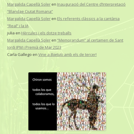
Margalida Capellà Soler
en
Inauguració del Centre d’Interpretació
“Blandae Ciutat Romana”
Margalida Capellà Soler
en
Els referents clàssics a la cantània
“Real” i la IA
julia
en
Hèrcules i els dotze treballs
Margalida Capellà Soler
en
“Memorandum” al certamen de Sant
Jordi IPM i Premià de Mar 2023
Carla Gallego
en
Vine a
Baetulo
amb els de tercer!