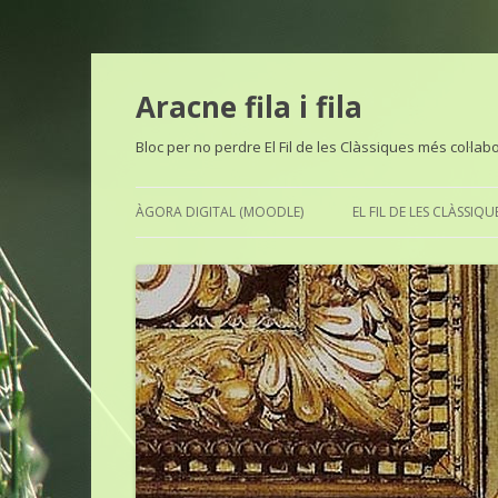
Aracne fila i fila
Bloc per no perdre El Fil de les Clàssiques més col·lab
ÀGORA DIGITAL (MOODLE)
EL FIL DE LES CLÀSSIQU