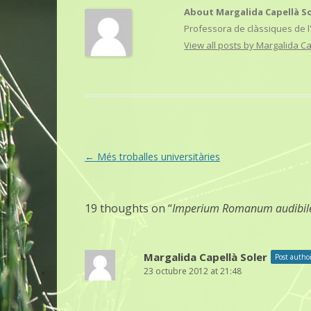
About Margalida Capellà S
Professora de clàssiques de l'
View all posts by Margalida C
Post
←
Més troballes universitàries
navigation
19 thoughts on “
Imperium Romanum audibil
Margalida Capellà Soler
Post autho
23 octubre 2012 at 21:48