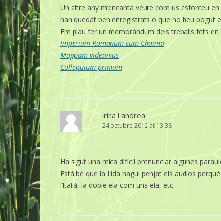
Un altre any m’encanta veure com us esforceu en fe
han quedat ben enregistrats o que no heu pogut enr
Em plau fer un memoràndum dels treballs fets en 
Imperium Romanum cum Chaima
Mappam videamus
Colloquium primum
irina i andrea
24 octubre 2012 at 13:38
Ha sigut una mica difícil pronunciar algunes para
Està bé que la Lida hagui penjat els audios perqu
l’italià, la doble ela com una ela, etc.