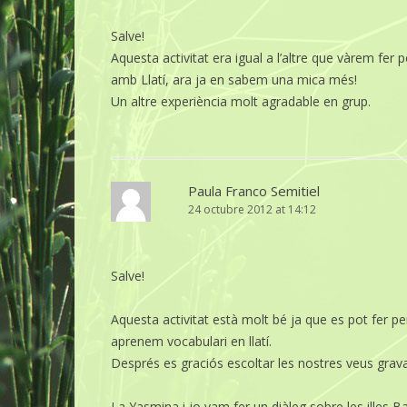
Salve!
Aquesta activitat era igual a l’altre que vàrem fer
amb Llatí, ara ja en sabem una mica més!
Un altre experiència molt agradable en grup.
Paula Franco Semitiel
24 octubre 2012 at 14:12
Salve!
Aquesta activitat està molt bé ja que es pot fer per
aprenem vocabulari en llatí.
Després es graciós escoltar les nostres veus grava
La Yasmina i jo vam fer un diàleg sobre les illes B