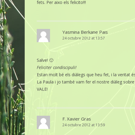
fets. Per aixo els felicito!!!
Yasmina Berkane Pais
24 octubre 2012 at 13:57
Salve! 🙂
Feliciter condiscipuli!
Estan molt bé els diàlegs que heu fet, i la verita
La Paula i jo també vam fer el nostre diàleg sobre l
VALE!
F. Xavier Gras
24 octubre 2012 at 13:59