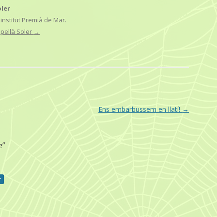
oler
institut Premià de Mar.
apellà Soler
→
Ens embarbussem en llatí!
→
e
”
r