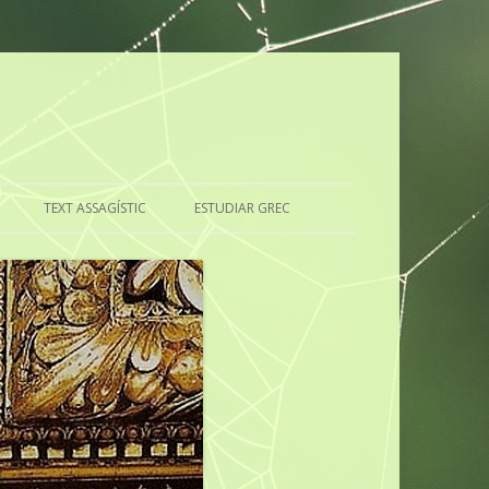
TEXT ASSAGÍSTIC
ESTUDIAR GREC
RILINGÜE
CAL ESTUDIAR LLATÍ?
EL GREC, ÉS SOLS UNA LLENGUA?
CUI PRODEST
?
EL ESTUDIO DEL GRIEGO
DEL LLATÍ, QUÈ EN PENSO?
LA IMPORTÀNCIA D’ESTUDIAR
GREC
PAGA LA PENA ESTUDIAR LLATÍ?
EL GREC, UNA LLENGUA MOLT
EL LLATÍ, MARE DE MOLTES DE
IMPORTANT
LES LLENGÜES EUROPEES
ACTUALS
LA UTILITAT DEL GREC