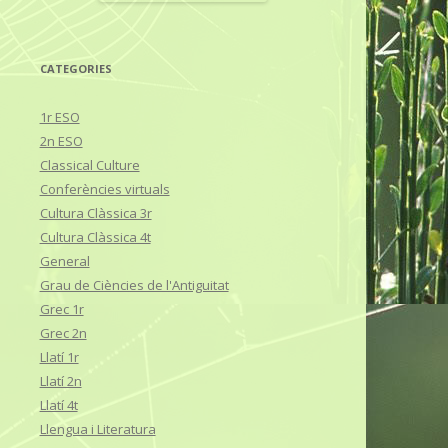
CATEGORIES
1r ESO
2n ESO
Classical Culture
Conferències virtuals
Cultura Clàssica 3r
Cultura Clàssica 4t
General
Grau de Ciències de l'Antiguitat
Grec 1r
Grec 2n
Llatí 1r
Llatí 2n
Llatí 4t
Llengua i Literatura