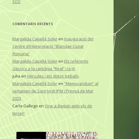
SOS
COMENTARIS RECENTS
Margalida Capellà Soler
en
Inauguració del
Centre d’Interpretació “Blandae Ciutat
Romana”
Margalida Capellà Soler
en
Els referents
clàssics a la cantània “Real” i la IA
julia
en
Hèrcules i els dotze treballs
Margalida Capellà Soler
en
“Memorandum” al
certamen de Sant Jordi IPM i Premià de Mar
2023
Carla Gallego
en
Vine a
Baetulo
amb els de
tercer!