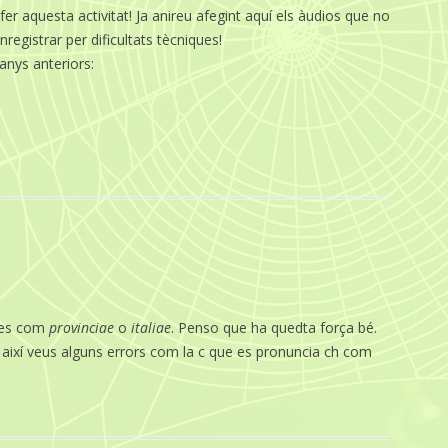
r aquesta activitat! Ja anireu afegint aquí els àudios que no
egistrar per dificultats tècniques!
anys anteriors:
ules com
provinciae
o
italiae
. Penso que ha quedta força bé.
é així veus alguns errors com la c que es pronuncia ch com