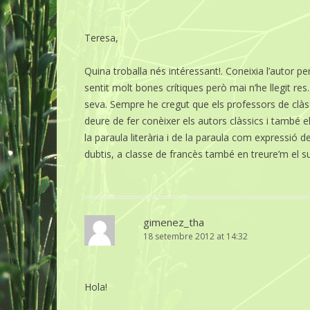
Teresa,
Quina troballa nés intéressant!. Coneixia l’autor p
sentit molt bones crítiques però mai n’he llegit res.
seva. Sempre he cregut que els professors de clàss
deure de fer conèixer els autors clàssics i també e
la paraula literària i de la paraula com expressió
dubtis, a classe de francès també en treure’m el su
gimenez_tha
18 setembre 2012 at 14:32
Hola!