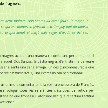
 del fragment:
es vieux maîtres. Don Santos lui avait fourni le moyen le
 ce qui est immortel.
(Format així, Tanguy mai no podria
ia proporcionat el mitjà més segur d’evadir-se del seu
ia magres acaba d’una manera reconfortant per a una humil
 a aquell Dos Santos, la bèstia negra, d’entristir-me de veure
 passar a sentir una sana enveja i un desig incomensurable que
 ce qui est immortel.
Quina expressió tan ben trobada!
que us animo a comentar amb la vostra professora de Francès,
senvolupar totes les referències clàssiques de l’article per
ia bé que trobéssiu l’aforisme llatí que reflectiria l’actitud
cel·lència.