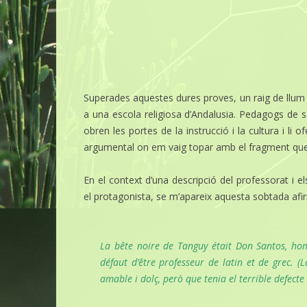
Superades aquestes dures proves, un raig de llum s
a una escola religiosa d’Andalusia. Pedagogs de soc
obren les portes de la instrucció i la cultura i li 
argumental on em vaig topar amb el fragment que v
En el context d’una descripció del professorat i 
el protagonista, se m’apareix aquesta sobtada afi
La bête noire de Tanguy était Don Santos, homm
défaut d’être professeur de latin et de grec.
(L
amable i dolç, però que tenia el terrible defecte d