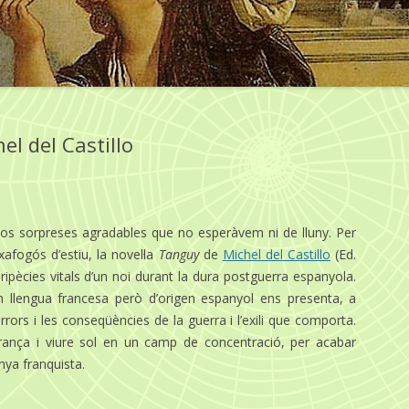
el del Castillo
nos sorpreses agradables que no esperàvem ni de lluny. Per
afogós d’estiu, la novel·la
Tanguy
de
Michel del Castillo
(Ed.
ripècies vitals d’un noi durant la dura postguerra espanyola.
en llengua francesa però d’origen espanyol ens presenta, a
rrors i les conseqüències de la guerra i l’exili que comporta.
a França i viure sol en un camp de concentració, per acabar
nya franquista.