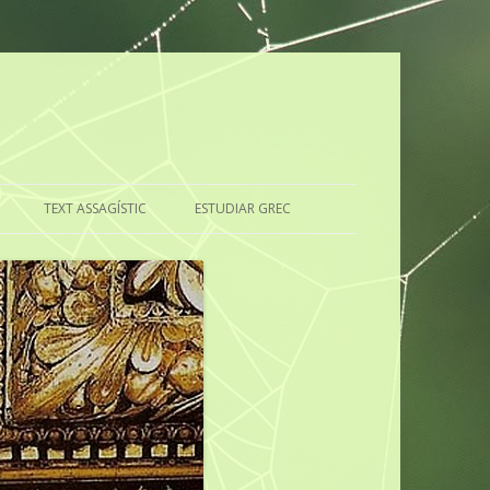
TEXT ASSAGÍSTIC
ESTUDIAR GREC
RILINGÜE
CAL ESTUDIAR LLATÍ?
EL GREC, ÉS SOLS UNA LLENGUA?
CUI PRODEST
?
EL ESTUDIO DEL GRIEGO
DEL LLATÍ, QUÈ EN PENSO?
LA IMPORTÀNCIA D’ESTUDIAR
GREC
PAGA LA PENA ESTUDIAR LLATÍ?
EL GREC, UNA LLENGUA MOLT
EL LLATÍ, MARE DE MOLTES DE
IMPORTANT
LES LLENGÜES EUROPEES
ACTUALS
LA UTILITAT DEL GREC