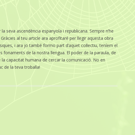
er la seva ascendència espanyola i republicana. Sempre n’he
 Gràcies al teu article ara aprofitaré per llegir aquesta obra
iques, i ara jo també formo part d’aquet col·lectiu, teníem el
ls fonaments de la nostra llengua. El poder de la paraula, de
 de la capacitat humana de cercar la comunicació. No en
c de la teva troballa!