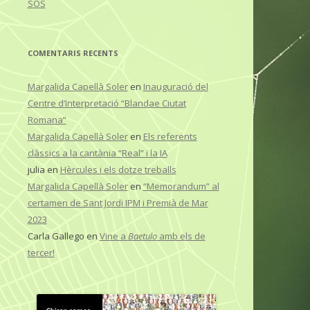
SOS
COMENTARIS RECENTS
Margalida Capellà Soler
en
Inauguració del
Centre d’Interpretació “Blandae Ciutat
Romana”
Margalida Capellà Soler
en
Els referents
clàssics a la cantània “Real” i la IA
julia
en
Hèrcules i els dotze treballs
Margalida Capellà Soler
en
“Memorandum” al
certamen de Sant Jordi IPM i Premià de Mar
2023
Carla Gallego
en
Vine a
Baetulo
amb els de
tercer!