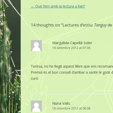
Post
←
Què fem amb la lectura a llatí?
navigation
14 thoughts on “
Lectures d’estiu:
Tanguy
de 
Margalida Capellà Soler
18 setembre 2012 at 07:06
Teresa, no he llegit aquest llibre que ens recoma
Premià és el bon consell d’arribar a sentir le goû
curs!
Núria Valls
18 setembre 2012 at 08:08