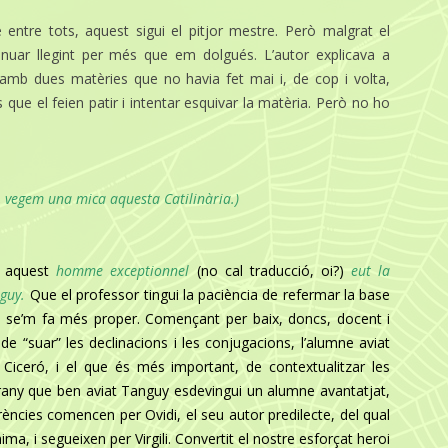
entre tots, aquest sigui el pitjor mestre. Però malgrat el
inuar llegint per més que em dolgués. L’autor explicava a
amb dues matèries que no havia fet mai i, de cop i volta,
 que el feien patir i intentar esquivar la matèria. Però no ho
i, vegem una mica aquesta
Catilinària.
)
ue aquest
homme exceptionnel
(no cal traducció, oi?)
eut la
guy.
Que el professor tingui la paciència de refermar la base
ja se’m fa més proper. Començant per baix, doncs, docent i
e “suar” les declinacions i les conjugacions, l’alumne aviat
Ciceró, i el que és més important, de contextualitzar les
strany que ben aviat Tanguy esdevingui un alumne avantatjat,
ències comencen per Ovidi, el seu autor predilecte, del qual
ma, i segueixen per Virgili. Convertit el nostre esforçat heroi