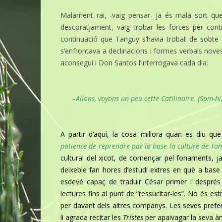
Malament rai, -vaig pensar- ja és mala sort que 
descoratjament, vaig trobar les forces per cont
continuació que Tanguy s’havia trobat de sobte 
s’enfrontava a declinacions i formes verbals noves
aconseguí i Don Santos l’interrogava cada dia:
–
Allo
ns, voyons un peu cette
Catilinaire. (Som-h
A partir d’aquí, la cosa millora quan es diu q
patience de reprendre par la base la culture de Tan
cultural del xicot, de començar pel fonaments, 
deixeble fan hores d’estudi extres en què a base d
esdevé capaç de traduir César primer i després 
lectures fins al punt de “ressucitar-les”. No és e
per davant dels altres companys. Les seves prefer
li agrada recitar les
Tristes
per apaivagar la seva àni