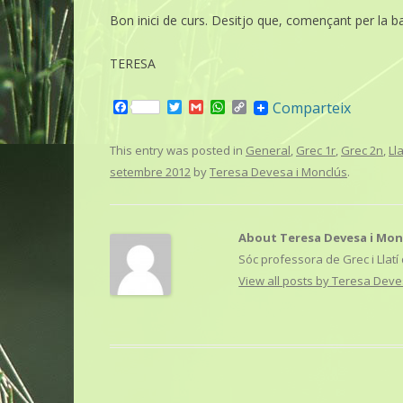
Bon inici de curs. Desitjo que, començant per la b
TERESA
F
T
G
W
C
Comparteix
a
w
m
h
o
c
i
a
a
p
e
t
i
t
y
This entry was posted in
General
,
Grec 1r
,
Grec 2n
,
Lla
b
t
l
s
L
setembre 2012
by
Teresa Devesa i Monclús
.
o
e
A
i
o
r
p
n
k
p
k
About Teresa Devesa i Mon
Sóc professora de Grec i Llatí
View all posts by Teresa Dev