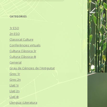
CATEGORIES
1r ESO
2n ESO
Classical Culture
Conferències virtuals
Cultura Clàssica 3r
Cultura Clàssica 4t
General
Grau de Ciències de l'Antiguitat
Grec 1r
Grec 2n
Llatí 1r
Llatí 2n
Llatí 4t
Llengua i Literatura