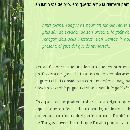
en llatinista de pro, em quedo amb la darrera part
Ainsi formé, Tanguy ne pourrait jamais renier s
plus sûr de s’evader de son present: le goût de
renegar dels seus mestres. Don Santos li hav
present: el gust del que és immortal.)
Vet aquí, doncs, que una lectura que les promet
professora de grec i llatí. De no voler semblar-me
el grec i el latí considerats com un defecte, vaig
vosaltres també pugueu arribar a sentir
le goût de
En aquest
enllaç
podreu trobar el text original, 
aquells que en feu. I d’altra banda, us insto a de
poder acabar d’entendre’l perfectament. També estar
de Tanguy envers l’estudi, que l’acaba portant a l’ex