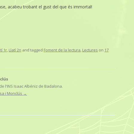
ase, acabeu trobant el gust del que és immortal!
tí 1r
,
Llatí 2n
and tagged
Foment de la lectura
,
Lectures
on
17
clús
 de l'INS Isaac Albéniz de Badalona.
esa i Monclús
→