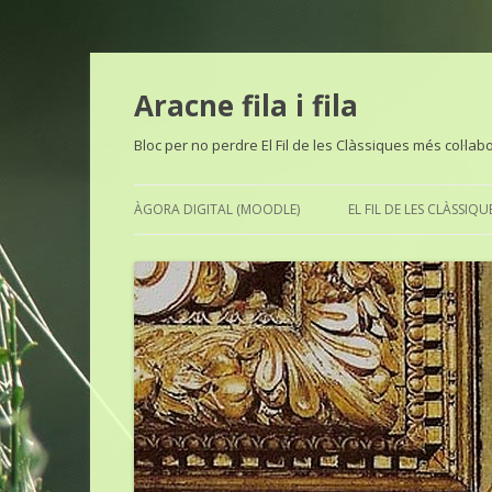
Aracne fila i fila
Bloc per no perdre El Fil de les Clàssiques més col·lab
ÀGORA DIGITAL (MOODLE)
EL FIL DE LES CLÀSSIQU