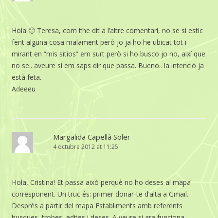
Hola 🙂 Teresa, com t’he dit a l’altre comentari, no se si estic
fent alguna cosa malament però jo ja ho he ubicat tot i
mirant en “mis sitios” em surt però si ho busco jo no, així que
no se.. aveure si em saps dir que passa. Bueno.. la intenció ja
està feta.
Adeeeu
Margalida Capellà Soler
4 octubre 2012 at 11:25
Hola, Cristina! Et passa això perquè no ho deses al mapa
corresponent. Un truc és: primer donar-te d’alta a Gmail.
Després a partir del mapa Establiments amb referents
busques, trobes, edites i deses. A veure si ara funciona