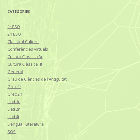
CATEGORIES
1r ESO
2n ESO
Classical Culture
Conferències virtuals
Cultura Clàssica 3r
Cultura Clàssica 4t
General
Grau de Ciències de l'Antiguitat
Grec 1r
Grec 2n
Llatí 1r
Llatí 2n
Llatí 4t
Llengua i Literatura
SOS