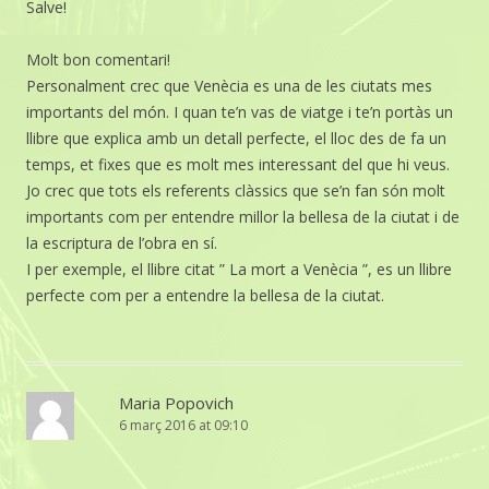
Salve!
Molt bon comentari!
Personalment crec que Venècia es una de les ciutats mes
importants del món. I quan te’n vas de viatge i te’n portàs un
llibre que explica amb un detall perfecte, el lloc des de fa un
temps, et fixes que es molt mes interessant del que hi veus.
Jo crec que tots els referents clàssics que se’n fan són molt
importants com per entendre millor la bellesa de la ciutat i de
la escriptura de l’obra en sí.
I per exemple, el llibre citat ” La mort a Venècia ”, es un llibre
perfecte com per a entendre la bellesa de la ciutat.
Maria Popovich
6 març 2016 at 09:10