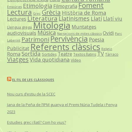
Foment
Etimologia
Filmografia
Empúries
Lectura
Grècia
Història de Roma
Grec
Literatura
Llatinismes
Llatí
Llatí viu
Lectures
Mitologia
Muntatges
Llengua grega
Música
audiovisuals
Ovidi
Narracions de mites clàssics
Parc
Pervivència
Patrimoni
Poesia
Laberint
Referents clàssics
Publicitat
Religió
Sortida
TV
Roma
Teatre
Sortides
Textos llatins
Tàrraco
Viatges
Vida quotidiana
Vídeo
EL FIL DE LES CLÀSSIQUES
Nou curs d’estiu de la SCEC
Jana de la Peña de l’IPM guanya el Premi Núria Tudela i Penya
2023
Estudies grec i llatí? Com ho vius?