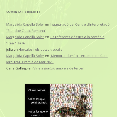
COMENTARIS RECENTS
Margalida Capellà Soler
en
Inauguració del Centre d’Interpretació
“Blandae Ciutat Romana”
Margalida Capellà Soler
en
Els referents clàssics a la cantània
“Real” i la IA
julia
en
Hèrcules i els dotze treballs
Margalida Capellà Soler
en
“Memorandum” al certamen de Sant
Jordi IPM i Premià de Mar 2023
Carla Gallego
en
Vine a
Baetulo
amb els de tercer!