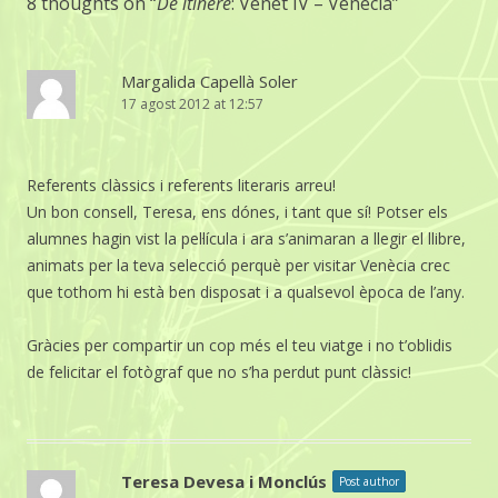
8 thoughts on “
De itinere
: Vènet IV – Venècia
”
Margalida Capellà Soler
17 agost 2012 at 12:57
Referents clàssics i referents literaris arreu!
Un bon consell, Teresa, ens dónes, i tant que sí! Potser els
alumnes hagin vist la pel·lícula i ara s’animaran a llegir el llibre,
animats per la teva selecció perquè per visitar Venècia crec
que tothom hi està ben disposat i a qualsevol època de l’any.
Gràcies per compartir un cop més el teu viatge i no t’oblidis
de felicitar el fotògraf que no s’ha perdut punt clàssic!
Teresa Devesa i Monclús
Post author