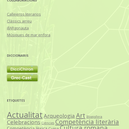
COL·LABORACIONS
Callejeros literarios
Clàssics arreu
illARgonauta
Músiques de mar enfora
DICCIONARIS
ETIQUETES
Actualitat
Art
Arqueologia
Blogosfera
Competència literària
Celebracions
Ciències
Cultura romana
Competència lèxica
Cuina