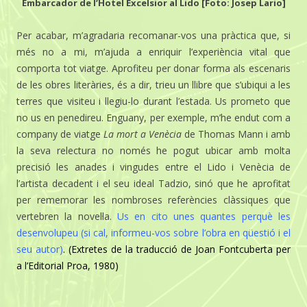
Embarcador de l’Hotel Excelsior al Lido [Foto: Josep Lario]
Per acabar, m’agradaria recomanar-vos una pràctica que, si
més no a mi, m’ajuda a enriquir l’experiència vital que
comporta tot viatge. Aprofiteu per donar forma als escenaris
de les obres literàries, és a dir, trieu un llibre que s’ubiqui a les
terres que visiteu i llegiu-lo durant l’estada. Us prometo que
no us en penedireu. Enguany, per exemple, m’he endut com a
company de viatge
La mort a Venècia
de Thomas Mann i amb
la seva relectura no només he pogut ubicar amb molta
precisió les anades i vingudes entre el Lido i Venècia de
l’artista decadent i el seu ideal Tadzio, sinó que he aprofitat
per rememorar les nombroses referències clàssiques que
vertebren la novel·la.
Us en cito unes quantes perquè les
desenvolupeu (si cal, informeu-vos sobre l’obra en qüestió i el
seu autor)
.
(Extretes de la traducció de Joan Fontcuberta per
a l’Editorial Proa, 1980)