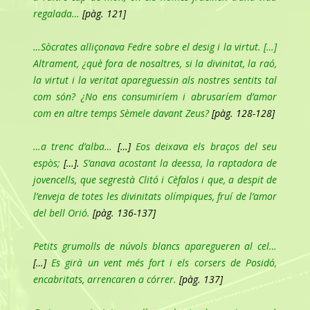
regalada…
[pàg. 121]
…Sòcrates alliçonava Fedre sobre el desig i la virtut. […]
Altrament, ¿què fora de nosaltres, si la divinitat, la raó,
la virtut i la veritat apareguessin als nostres sentits tal
com són? ¿No ens consumiríem i abrusaríem d’amor
com en altre temps Sèmele davant Zeus?
[pàg. 128-128]
…a trenc d’alba…
[…]
Eos deixava els braços del seu
espòs;
[…].
S’anava acostant la deessa, la raptadora de
jovencells, que segrestà Clitó i Cèfalos i que, a despit de
l’enveja de totes les divinitats olímpiques, fruí de l’amor
del bell Orió.
[pàg. 136-137]
Petits grumolls de núvols blancs aparegueren al cel…
[…]
Es girà un vent més fort i els corsers de Posidó,
encabritats, arrencaren a córrer.
[pàg. 137]