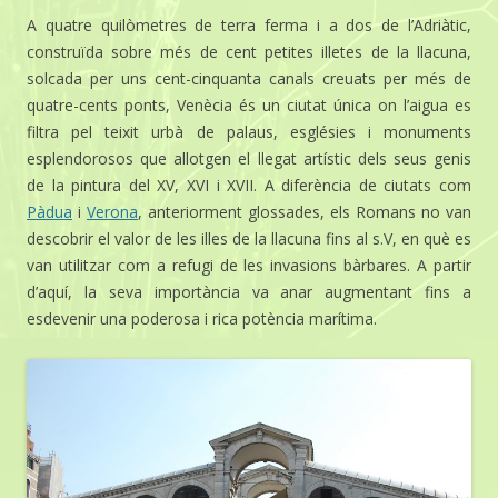
A quatre quilòmetres de terra ferma i a dos de l’Adriàtic,
construïda sobre més de cent petites illetes de la llacuna,
solcada per uns cent-cinquanta canals creuats per més de
quatre-cents ponts, Venècia és un ciutat única on l’aigua es
filtra pel teixit urbà de palaus, esglésies i monuments
esplendorosos que allotgen el llegat artístic dels seus genis
de la pintura del XV, XVI i XVII. A diferència de ciutats com
Pàdua
i
Verona
, anteriorment glossades, els Romans no van
descobrir el valor de les illes de la llacuna fins al s.V, en què es
van utilitzar com a refugi de les invasions bàrbares. A partir
d’aquí, la seva importància va anar augmentant fins a
esdevenir una poderosa i rica potència marítima.