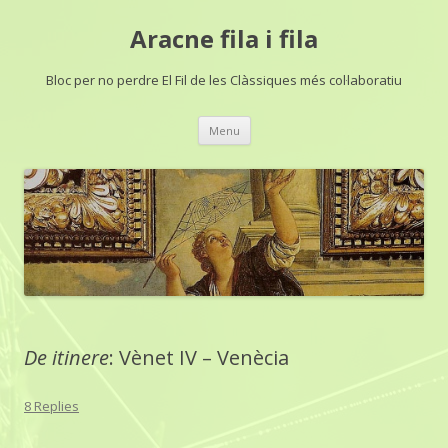
Aracne fila i fila
Bloc per no perdre El Fil de les Clàssiques més col·laboratiu
Skip
Menu
to
content
De itinere
: Vènet IV – Venècia
8 Replies