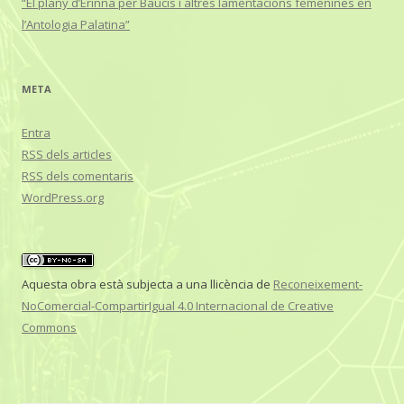
“El plany d’Erinna per Baucis i altres lamentacions femenines en
l’Antologia Palatina”
META
Entra
RSS
dels articles
RSS
dels comentaris
WordPress.org
Aquesta obra està subjecta a una llicència de
Reconeixement-
NoComercial-CompartirIgual 4.0 Internacional de Creative
Commons