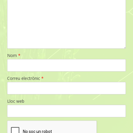
Nom
*
Correu electrònic
*
Lloc web