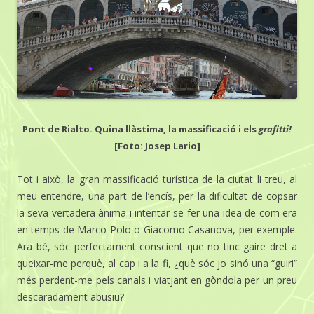
Pont de Rialto. Quina llàstima, la massificació i els
grafitti!
[Foto: Josep Lario]
Tot i això, la gran massificació turística de la ciutat li treu, al
meu entendre, una part de l’encís, per la dificultat de copsar
la seva vertadera ànima i intentar-se fer una idea de com era
en temps de Marco Polo o Giacomo Casanova, per exemple.
Ara bé, sóc perfectament conscient que no tinc gaire dret a
queixar-me perquè, al cap i a la fi, ¿què sóc jo sinó una “guiri”
més perdent-me pels canals i viatjant en gòndola per un preu
descaradament abusiu?