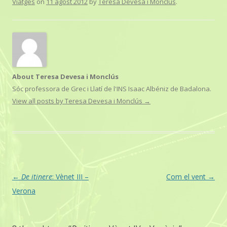
o
r
p
n
Viatges
on
11 agost 2012
by
Teresa Devesa i Monclús
.
k
p
k
About Teresa Devesa i Monclús
Sóc professora de Grec i Llatí de l'INS Isaac Albéniz de Badalona.
View all posts by Teresa Devesa i Monclús
→
Post
←
De itinere
: Vènet III –
Com el vent
→
navigation
Verona