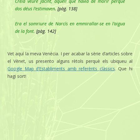
Creia veure Jacint, aquell que havia de morir perquè
dos déus l’estimaven
. [pàg. 138]
Era el somriure de Narcís en emmirallar-se en l’aigua
de la font.
[pàg. 142]
Vet aquí la meva Venècia. I per acabar la sèrie d’articles sobre
el Vènet, us presento alguns rètols perquè els ubiqueu al
Google Map d’Establiments amb referènts clàssics
. Que hi
hagi sort!