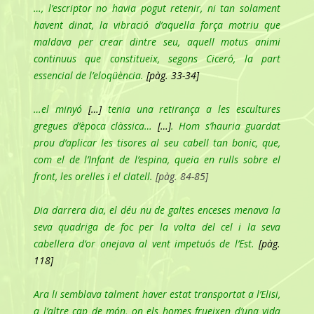
…, l’escriptor no havia pogut retenir, ni tan solament
havent dinat, la vibració d’aquella força motriu que
maldava per crear dintre seu, aquell
motus animi
continuus
que constitueix, segons Ciceró, la part
essencial de l’eloqüència.
[pàg. 33-34]
…el minyó
[…]
tenia una retirança a les escultures
gregues d’època clàssica…
[…]
. Hom s’hauria guardat
prou d’aplicar les tisores al seu cabell tan bonic, que,
com el de l’
Infant de l’espina
, queia en rulls sobre el
front, les orelles i el clatell.
[pàg. 84-85]
Dia darrera dia, el déu nu de galtes enceses menava la
seva quadriga de foc per la volta del cel i la seva
cabellera d’or onejava al vent impetuós de l’Est.
[pàg.
118]
Ara li semblava talment haver estat transportat a l’Elisi,
a l’altre cap de món, on els homes frueixen d’una vida