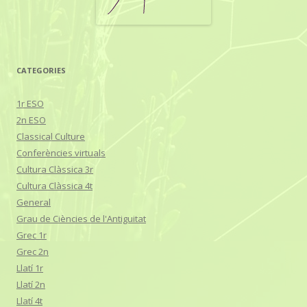
CATEGORIES
1r ESO
2n ESO
Classical Culture
Conferències virtuals
Cultura Clàssica 3r
Cultura Clàssica 4t
General
Grau de Ciències de l'Antiguitat
Grec 1r
Grec 2n
Llatí 1r
Llatí 2n
Llatí 4t