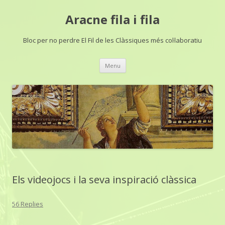
Aracne fila i fila
Bloc per no perdre El Fil de les Clàssiques més col·laboratiu
Skip
Menu
to
content
Els videojocs i la seva inspiració clàssica
56 Replies