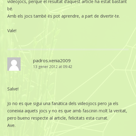
videojocs, perquè el resultat d’aquest article ha estat bastant
bé.
Amb els jocs també és pot aprendre, a part de divertir-te.
Vale!
padros.xenia2009
13 gener 2012 at 09:42
Salve!
Jo no es que sigui una fanàtica dels videojocs pero ja els
coneixia aquets jocs y no es que amb fascinin molt la veritat,
pero bueno respecte al article, felicitats esta currat.
Ave.