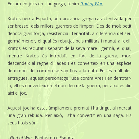
Encara en jocs en clau grega, tenim
God of War
.
Kratos neix a Esparta, una província grega caracteritzada per
ser bressol dels millors guerrers de l’Imperi. Des de molt petit
denota gran força, resistència i tenacitat, a diferència del seu
germà menor, el qual és rebutjat pels militars i manat a l’exili.
Kratos és reclutat i separat de la seva mare i germà, el qual,
mentre Kratos és introduït en l’art de la guerra, mor,
descendeix al regne d’Hades i es converteix en una espècie
de dimoni del com no se sap fins a la data. En les múltiples
entregues, aquest personatge lluita contra Ares i en derrotar-
lo, ell es converteix en el nou déu de la guerra, per això es diu
així el joc.
Aquest joc ha estat àmpliament premiat i ha tingut al mercat
una gran rebuda. Per això, s’ha convertit en una saga. Els
seus títols són:
–
God of War:
Fantasma d’Esparta.