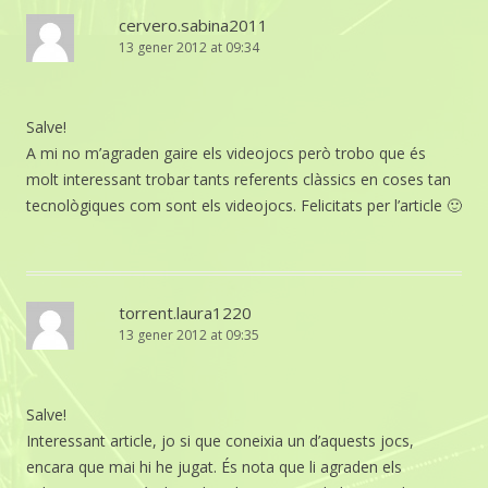
cervero.sabina2011
13 gener 2012 at 09:34
Salve!
A mi no m’agraden gaire els videojocs però trobo que és
molt interessant trobar tants referents clàssics en coses tan
tecnològiques com sont els videojocs. Felicitats per l’article 🙂
torrent.laura1220
13 gener 2012 at 09:35
Salve!
Interessant article, jo si que coneixia un d’aquests jocs,
encara que mai hi he jugat. És nota que li agraden els