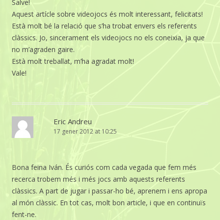
Salve!
Aquest artícle sobre videojocs és molt interessant, felicitats!
Està molt bé la relació que s’ha trobat envers els referents
clàssics. Jo, sincerament els videojocs no els coneixia, ja que
no m’agraden gaire.
Està molt treballat, m’ha agradat molt!
Vale!
Eric Andreu
17 gener 2012 at 10:25
Bona feina Iván. És curiós com cada vegada que fem més
recerca trobem més i més jocs amb aquests referents
clàssics. A part de jugar i passar-ho bé, aprenem i ens apropa
al món clàssic. En tot cas, molt bon article, i que en continuïs
fent-ne.