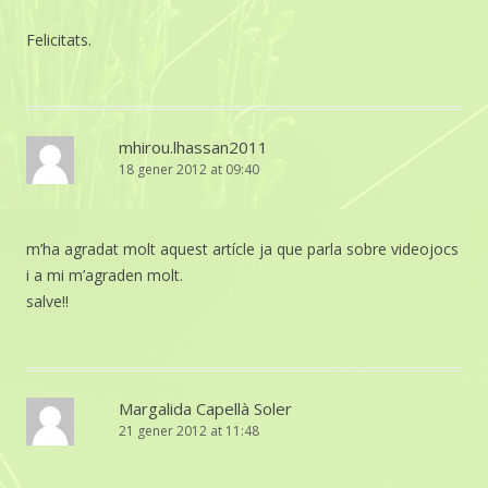
Felicitats.
mhirou.lhassan2011
18 gener 2012 at 09:40
m’ha agradat molt aquest artícle ja que parla sobre videojocs
i a mi m’agraden molt.
salve!!
Margalida Capellà Soler
21 gener 2012 at 11:48