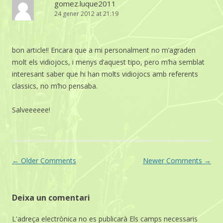
gomez.luque2011
24 gener 2012 at 21:19
bon article!! Encara que a mi personalment no m’agraden
molt els vidiojocs, i menys d’aquest tipo, pero m’ha semblat
interesant saber que hi han molts vidiojocs amb referents
classics, no m’ho pensaba.
Salveeeeee!
Comment
← Older Comments
Newer Comments →
navigation
Deixa un comentari
L'adreça electrònica no es publicarà
Els camps necessaris