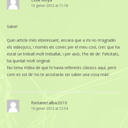
15 gener 2012 at 11:18
Salve!
Quin article més interessant, encara que a mi no m’agradin
els videojocs, i només els conec per el meu cosí, crec que ha
estat un treball molt treballat, i per això, t’he de dir: Felicitats,
ha quedat molt original.
No tenia n’idea de que hi havia referents clàssics aquí, però
com es sol dir ‘no te acostarás sin saber una cosa más’.
fontanet.alba2010
16 gener 2012 at 12:54