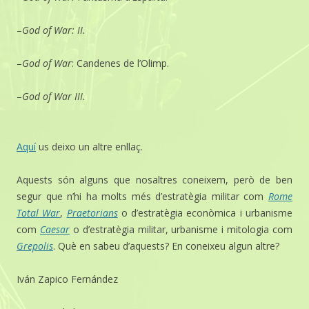
–
God of War: II.
–
God of War
: Candenes de l’Olimp.
–
God of War III.
Aquí
us deixo un altre enllaç.
Aquests són alguns que nosaltres coneixem, però de ben
segur que n’hi ha molts més d’estratègia militar com
Rome
Total War
,
Praetorians
o d’estratègia econòmica i urbanisme
com
Caesar
o d’estratègia militar, urbanisme i mitologia com
Grepolis
. Què en sabeu d’aquests? En coneixeu algun altre?
Iván Zapico Fernández