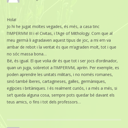
Hola!
Jo hi he jugat moltes vegades, és més, a casa tinc
l’IMPERIVM III i el Civitas, i l’Age of Mithology. Com que al
meu germà li agradaven aquest tipus de joc, a mi em va
arribar de rebot i la veritat és que m’agraden molt, tot i que
no sóc massa bona…
Bé, és igual. El que volia dir és que tot i ser jocs d’ordinador,
quan un juga, sobretot a l’IMPERIVM, aprèn. Per exemple, es
poden aprendre les unitats militars, i no només romanes,
sinó també íberes, cartagineses, gal·les, germàniques,
egípcies i britàniques. I és realment curiós, i a més a més, si
se’t queda alguna cosa, sempre pots quedar bé davant els
teus amics, o fins i tot dels professors…