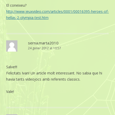
El coneixeu?
http://www.jeuxvideo.com/articles/0001/00016395-heroes-of-
hellas-2-olympia-test.htm
serna.marta2010
24 gener 2012 at 10:57
Salve!!!
Felicitats Ivan! Un article molt interessant. No sabia que hi
havia tants videojocs amb referents classics.
Vale!