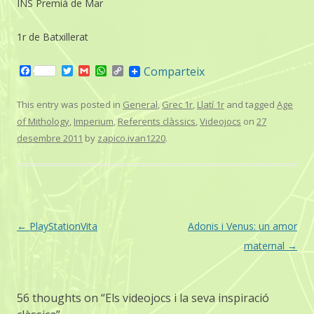
INS Premià de Mar
1r de Batxillerat
F
T
G
W
C
Comparteix
a
w
m
h
o
c
i
a
a
p
e
t
i
t
y
This entry was posted in
General
,
Grec 1r
,
Llatí 1r
and tagged
Age
b
t
l
s
L
of Mithology
,
Imperium
,
Referents clàssics
,
Videojocs
on
27
o
e
A
i
o
r
p
n
desembre 2011
by
zapico.ivan1220
.
k
p
k
Post
←
PlayStationVita
Adonis i Venus: un amor
navigation
maternal
→
56 thoughts on “
Els videojocs i la seva inspiració