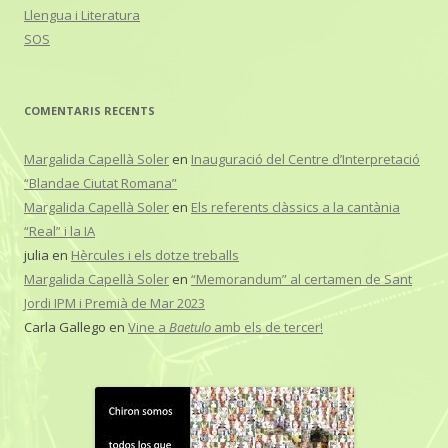
Llengua i Literatura
SOS
COMENTARIS RECENTS
Margalida Capellà Soler
en
Inauguració del Centre d’Interpretació
“Blandae Ciutat Romana”
Margalida Capellà Soler
en
Els referents clàssics a la cantània
“Real” i la IA
julia
en
Hèrcules i els dotze treballs
Margalida Capellà Soler
en
“Memorandum” al certamen de Sant
Jordi IPM i Premià de Mar 2023
Carla Gallego
en
Vine a
Baetulo
amb els de tercer!