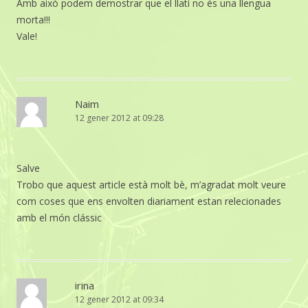
Amb això podem demostrar que el llatí no és una llengua
morta!!!
Vale!
Naim
12 gener 2012 at 09:28
Salve
Trobo que aquest article està molt bè, m’agradat molt veure
com coses que ens envolten diariament estan relecionades
amb el món clássic
irina
12 gener 2012 at 09:34