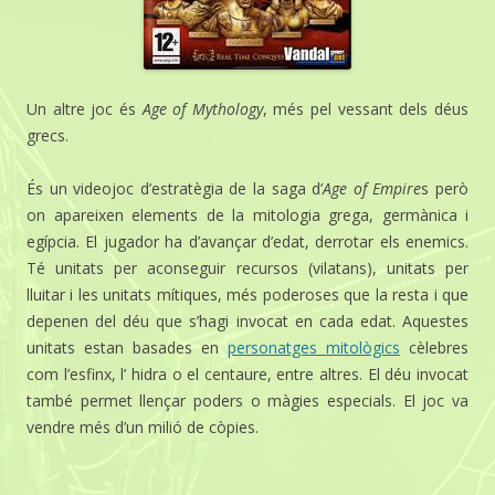
Un altre joc és
Age of Mythology
, més pel vessant dels déus
grecs.
És un videojoc d’estratègia de la saga d’
Age of Empire
s però
on apareixen elements de la mitologia grega, germànica i
egípcia. El jugador ha d’avançar d’edat, derrotar els enemics.
Té unitats per aconseguir recursos (vilatans), unitats per
lluitar i les unitats mítiques, més poderoses que la resta i que
depenen del déu que s’hagi invocat en cada edat. Aquestes
unitats estan basades en
personatges mitològics
cèlebres
com l’esfinx, l’ hidra o el centaure, entre altres. El déu invocat
també permet llençar poders o màgies especials. El joc va
vendre més d’un milió de còpies.