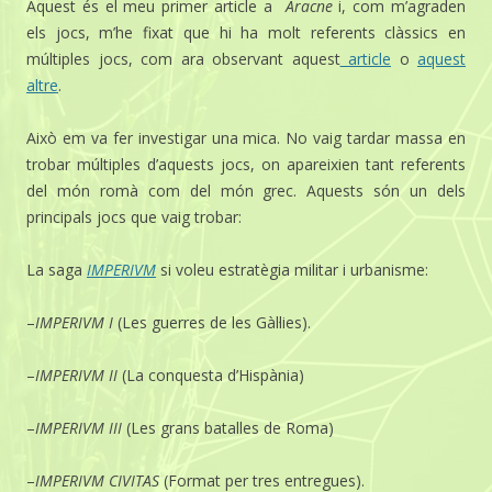
Aquest és el meu primer article a
Aracne
i, com m’agraden
els jocs, m’he fixat que hi ha molt referents clàssics en
múltiples jocs, com ara observant aquest
article
o
aquest
altre
.
Això em va fer investigar una mica. No vaig tardar massa en
trobar múltiples d’aquests jocs, on apareixien tant referents
del món romà com del món grec. Aquests són un dels
principals jocs que vaig trobar:
La saga
IMPERIVM
si voleu estratègia militar i urbanisme:
–
IMPERIVM I
(Les guerres de les Gàl·lies).
–
IMPERIVM II
(La conquesta d’Hispània)
–
IMPERIVM III
(Les grans batalles de Roma)
–
IMPERIVM CIVITAS
(Format per tres entregues).