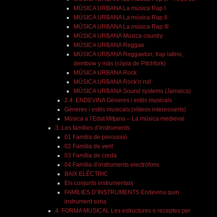
MÚSICA URBANA La música Rap I
MÚSICA URBANA La música Rap II
MÚSICA URBANA La música Rap III
MÚSICA URBANA Música country
MÚSICA URBANA Reggae
MÚSICA URBANA Reggaeton, trap latino,
dembow y más (còpia de Pitchfork)
MÚSICA URBANA Rock
MÚSICA URBANA Rock’n’roll
MÚSICA URBANA Sound systems (Jamaica)
2.4. ENDEVINA Gèneres i estils musicals
Gèneres i estils musicals (vídeos interessants)
Música a l’Edat Mitjana – La música medieval
3. Les famílies d’instruments
01 Família de percussió
02 Família de vent
03 Família de corda
04 Família d’instruments electròfons
BAIX ELÈCTRIC
Els conjunts instrumentals
FAMÍLIES D’INSTRUMENTS Endevina quin
instrument sona
4. FORMA MUSICAL Les estructures o receptes per