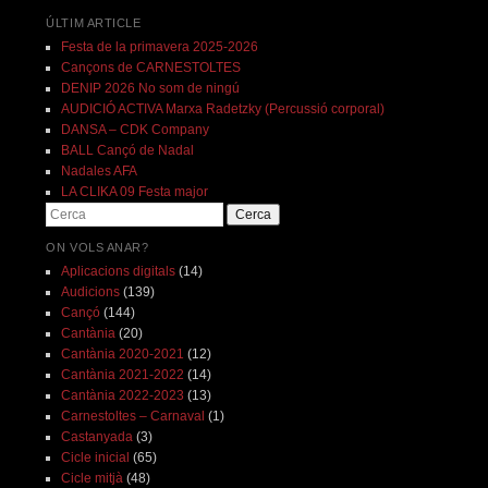
ÚLTIM ARTICLE
Festa de la primavera 2025-2026
Cançons de CARNESTOLTES
DENIP 2026 No som de ningú
AUDICIÓ ACTIVA Marxa Radetzky (Percussió corporal)
DANSA – CDK Company
BALL Cançó de Nadal
Nadales AFA
LA CLIKA 09 Festa major
Cerca
ON VOLS ANAR?
Aplicacions digitals
(14)
Audicions
(139)
Cançó
(144)
Cantània
(20)
Cantània 2020-2021
(12)
Cantània 2021-2022
(14)
Cantània 2022-2023
(13)
Carnestoltes – Carnaval
(1)
Castanyada
(3)
Cicle inicial
(65)
Cicle mitjà
(48)