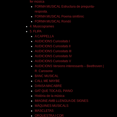
fer música
FORMA MUSICAL Estructura de pregunta-
resposta.
FORMA MUSICAL Poema simfònic
FORMA MUSICAL Rondó
4. Musicogrames
5. FLIPA
A CAPPELLA
AUDICIONS Curiositats I
AUDICIONS Curiositats II
AUDICIONS Curiositats III
AUDICIONS Curiositats IV
AUDICIONS Curiositats V
AUDICIONS Versions interessants – Beethoven |
R. Carosone
BANC MUSICAL
CALL ME MAYBE
DANSA MACABRE
GAT QUE TOCA EL PIANO
Història de la música
IMAGINE AMB LLENGUA DE SIGNES
MÀQUINES MUSICALS
MASCLETAS
ORQUESTRA I COR