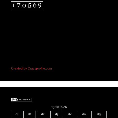
Created by Crazyprofile.com
agost 2026
dl.
dt.
dc.
dj.
dv.
ds.
dg.