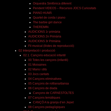
Orquestra Simfònica diferent
Pendent VIDEOS – Recursos JOCS Curiositats
PIANO HUMÀ
Quartet de corda i piano
The barbie girl dance
THEREMIN
AUDICIONS 1r primària
AUDICIONS 2n Primària
AUDICIONS 3r Primària
Fil musical (llistes de reproducció)
02 Interpretació i producció
02.1. Cançons educació infantil
00 Totes les cançons (infantil)
01 Moixaines
02 Mans i dits
03 Jocs cantats
04 Cançons eliminatives
05 Cançons de rotllana/dansa
06 Cançons de diada
Cançons de CARNESTOLTES
07 Cançons temàtiques
CANÇÓ A la granja d’en Jepet
08 Cançons pedagògiques