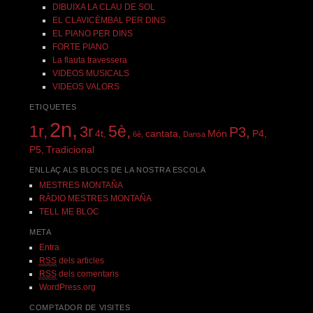
DIBUIXA LA CLAU DE SOL
EL CLAVICÈMBAL PER DINS
EL PIANO PER DINS
FORTE PIANO
La flauta travessera
VIDEOS MUSICALS
VIDEOS VALORS
ETIQUETES
2n,
1r,
5è,
3r
P3,
4t,
cantata,
Món
P4,
6è,
Dansa
P5,
Tradicional
ENLLAÇ ALS BLOCS DE LA NOSTRA ESCOLA
MESTRES MONTAÑA
RÀDIO MESTRES MONTAÑA
TELL ME BLOC
META
Entra
RSS
dels articles
RSS
dels comentaris
WordPress.org
COMPTADOR DE VISITES