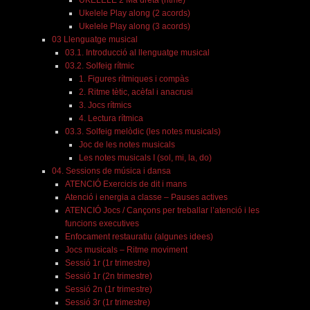
Ukelele Play along (2 acords)
Ukelele Play along (3 acords)
03 Llenguatge musical
03.1. Introducció al llenguatge musical
03.2. Solfeig rítmic
1. Figures rítmiques i compàs
2. Ritme tètic, acèfal i anacrusi
3. Jocs rítmics
4. Lectura rítmica
03.3. Solfeig melòdic (les notes musicals)
Joc de les notes musicals
Les notes musicals I (sol, mi, la, do)
04. Sessions de música i dansa
ATENCIÓ Exercicis de dit i mans
Atenció i energia a classe – Pauses actives
ATENCIÓ Jocs / Cançons per treballar l’atenció i les
funcions executives
Enfocament restauratiu (algunes idees)
Jocs musicals – Ritme moviment
Sessió 1r (1r trimestre)
Sessió 1r (2n trimestre)
Sessió 2n (1r trimestre)
Sessió 3r (1r trimestre)