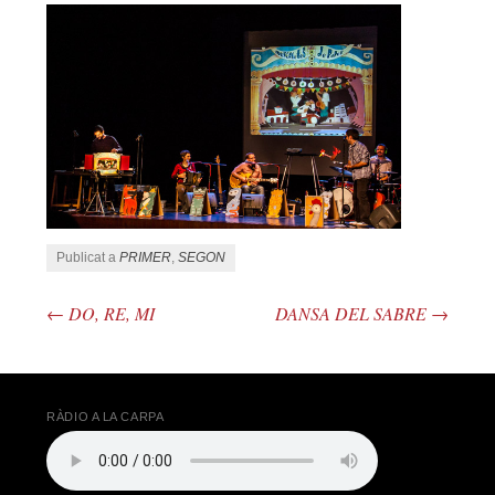
Publicat a
PRIMER
,
SEGON
←
DO, RE, MI
DANSA DEL SABRE
→
Navegació pels articles
RÀDIO A LA CARPA