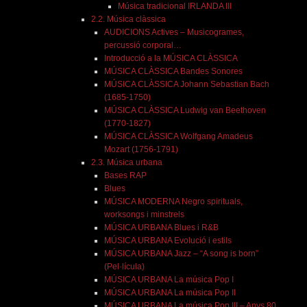
Música tradicional IRLANDA III
2.2. Música clàssica
AUDICIONS Actives – Musicogrames,
percussió corporal…
Introducció a la MÚSICA CLÀSSICA
MÚSICA CLÀSSICA Bandes Sonores
MÚSICA CLÀSSICA Johann Sebastian Bach
(1685-1750)
MÚSICA CLÀSSICA Ludwig van Beethoven
(1770-1827)
MÚSICA CLÀSSICA Wolfgang Amadeus
Mozart (1756-1791)
2.3. Música urbana
Bases RAP
Blues
MÚSICA MODERNA Negro spirituals,
worksongs i minstrels
MÚSICA URBANA Blues i R&B
MÚSICA URBANA Evolució i estils
MÚSICA URBANA Jazz – “A song is born”
(Pel·lícula)
MÚSICA URBANA La música Pop I
MÚSICA URBANA La música Pop II
MÚSICA URBANA La música Pop III – Anys 80