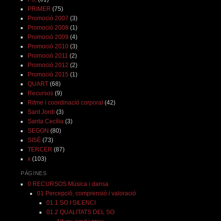
PRIMER
(75)
Promoció 2007
(3)
Promoció 2008
(1)
Promoció 2009
(4)
Promoció 2010
(3)
Promoció 2011
(2)
Promoció 2012
(2)
Promoció 2015
(1)
QUART
(68)
Recursos
(9)
Ritme i coordinació corporal
(42)
Sant Jordi
(3)
Santa Cecília
(3)
SEGON
(80)
SISÈ
(73)
TERCER
(87)
x
(103)
PÀGINES
0 RECURSOS Música i dansa
01 Percepció, comprensió i valoració
01.1 SO I SILENCI
01.2 QUALITATS DEL SO