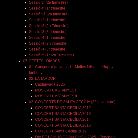
Sessió 3r (2n trimestre)
Sessió 4t (1r trimestre)
Sessió 5è (2n trimestre)
Sessió I3 (1r trimestre)
Sessió I3 (2n Trimestre)
Sessió I3 (3r trimestre)
Sessió I4 (1r trimestre)
Sessió I4 (2n trimestre)
Sessió I4 (3r trimestre)
Sessió I5 (1r /2n Trimestre)
05. FESTES I DIADES
01. Cançons d’aniversari – Moltes felicitats! Happy
birthday!
02. LA TARDOR
Castanyada 2025
MÚSICA I CASTANYES I
MÚSICA I CASTANYES II
03. CONCERTS DE SANTA CECÍLIA (22 novembre)
CONCERT SANTA CECÍLIA 2012
CONCERT SANTA CECÍLIA 2013
CONCERT SANTA CECÍLIA 2014
CONCERT SANTA CECILIA 2016
CONCERT Santa Cecília 2019
DIA DE LA MÚSICA Sta Cecília 2025 – Teachers