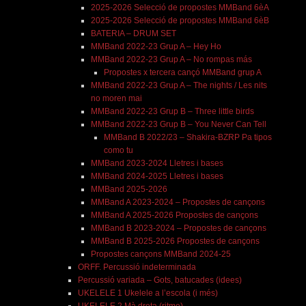
2025-2026 Selecció de propostes MMBand 6èA
2025-2026 Selecció de propostes MMBand 6èB
BATERIA – DRUM SET
MMBand 2022-23 Grup A – Hey Ho
MMBand 2022-23 Grup A – No rompas más
Propostes x tercera cançó MMBand grup A
MMBand 2022-23 Grup A – The nights / Les nits
no moren mai
MMBand 2022-23 Grup B – Three little birds
MMBand 2022-23 Grup B – You Never Can Tell
MMBand B 2022/23 – Shakira-BZRP Pa tipos
como tu
MMBand 2023-2024 Lletres i bases
MMBand 2024-2025 Lletres i bases
MMBand 2025-2026
MMBand A 2023-2024 – Propostes de cançons
MMBand A 2025-2026 Propostes de cançons
MMBand B 2023-2024 – Propostes de cançons
MMBand B 2025-2026 Propostes de cançons
Propostes cançons MMBand 2024-25
ORFF. Percussió indeterminada
Percussió variada – Gots, batucades (idees)
UKELELE 1 Ukelele a l’escola (i més)
UKELELE 2 Mà dreta (ritme)