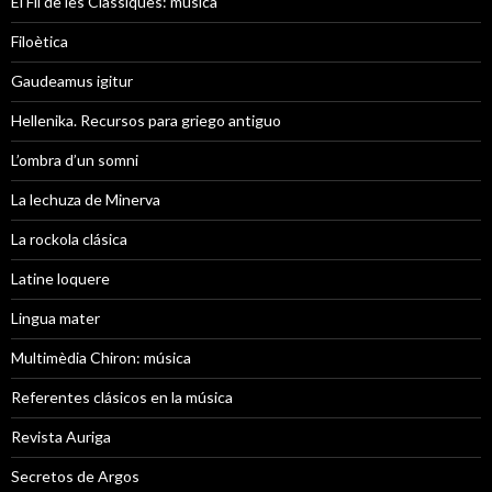
El Fil de les Clàssiques: música
Filoètica
Gaudeamus igitur
Hellenika. Recursos para griego antiguo
L’ombra d’un somni
La lechuza de Minerva
La rockola clásica
Latine loquere
Lingua mater
Multimèdia Chiron: música
Referentes clásicos en la música
Revista Auriga
Secretos de Argos