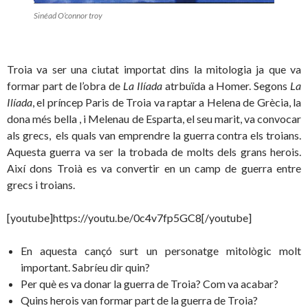
Sinéad O’connor troy
Troia va ser una ciutat importat dins la mitologia ja que va
formar part de l’obra de
La Ilíada
atrbuïda a Homer. Segons
La
Ilíada
, el príncep Paris de Troia va raptar a Helena de Grècia, la
dona més bella , i Melenau de Esparta, el seu marit, va convocar
als grecs, els quals van emprendre la guerra contra els troians.
Aquesta guerra va ser la trobada de molts dels grans herois.
Així dons Troià es va convertir en un camp de guerra entre
grecs i troians.
[youtube]https://youtu.be/0c4v7fp5GC8[/youtube]
En aquesta cançó surt un personatge mitològic molt
important. Sabríeu dir quin?
Per què es va donar la guerra de Troia? Com va acabar?
Quins herois van formar part de la guerra de Troia?