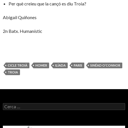
Per què creieu que la cançó es diu Troia?
Abigail Quiñones
2n Batx. Humanístic
CICLE TROIÀ
HOMER
ILÍADA
PARIS
SINÉAD O’CONNOR
TROIA
C
e
r
c
a