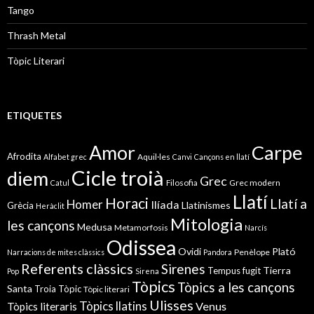
Tango
Thrash Metal
Tòpic Literari
ETIQUETES
Amor
Carpe
Afrodita
Aquil·les
Alfabet grec
Canvi
Cançons en llatí
Cicle troià
diem
Grec
Filosofia
Grec modern
Catul
Llatí
Horaci
Llatí a
Homer
Ilíada
Llatinismes
Grècia
Heràclit
Mitologia
les cançons
Medusa
Metamorfosis
Narcís
Odissea
Ovidi
Plató
Penèlope
Narracions de mites clàssics
Pandora
Referents clàssics
Sirenes
Tierra
Tempus fugit
Pop
Sirena
Tòpics
Tòpics a les cançons
Santa
Troia
Tòpic
Tòpic literari
Ulisses
Tòpics llatins
Venus
Tòpics literaris