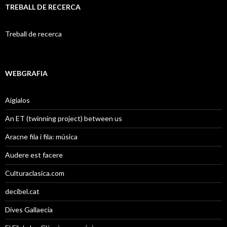
TREBALL DE RECERCA
Treball de recerca
WEBGRAFIA
Aigialos
An ET (twinning project) between us
Aracne fila i fila: música
Audere est facere
Culturaclasica.com
decibel.cat
Dives Gallaecia