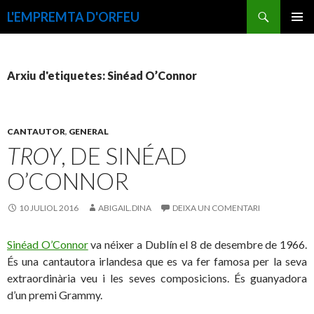
Cerca
L'EMPREMTA D'ORFEU
VÉS
MENÚ
AL
PRINCI
CONTINGUT
Arxiu d'etiquetes: Sinéad O’Connor
CANTAUTOR
,
GENERAL
TROY
, DE SINÉAD
O’CONNOR
10 JULIOL 2016
ABIGAIL.DINA
DEIXA UN COMENTARI
Sinéad O’Connor
va néixer a Dublín el 8 de desembre de 1966.
És una cantautora irlandesa que es va fer famosa per la seva
extraordinària veu i les seves composicions. És guanyadora
d’un premi Grammy.