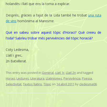
holandès i llatí que ens la torna a explicar.
Després, gràcies a l’ajut de la Lida també he trobat
una ruta
de vins
homònima al Maresme.
Què en sabeu sobre aquest tòpic d’Horaci? Què creieu de
l’oda? Sabríeu trobar més pervivències del tòpic horacià?
Coty Ledesma,
Llatí i grec,
2n Batxillerat.
This entry was posted in
General
,
Llatí 1r
,
Llatí 2n
and tagged
Horaci
,
Lectures
,
Literatura
,
Llatinismes
,
Pervivència
,
Poesia
,
Selectivitat
,
Textos llatins
,
Tòpic
on
14 abril 2011
by
cledesma06
.