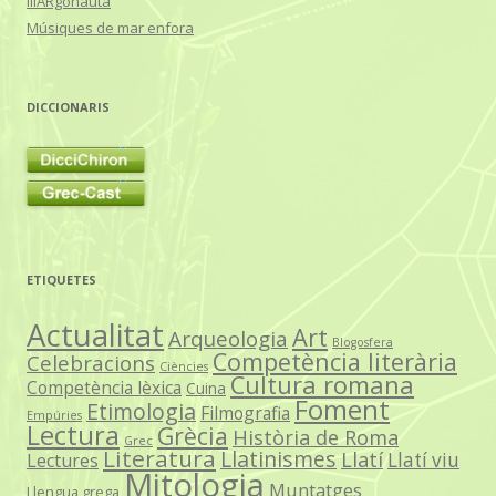
illARgonauta
Músiques de mar enfora
DICCIONARIS
ETIQUETES
Actualitat
Art
Arqueologia
Blogosfera
Competència literària
Celebracions
Ciències
Cultura romana
Competència lèxica
Cuina
Foment
Etimologia
Filmografia
Empúries
Lectura
Grècia
Història de Roma
Grec
Literatura
Llatinismes
Llatí
Llatí viu
Lectures
Mitologia
Muntatges
Llengua grega