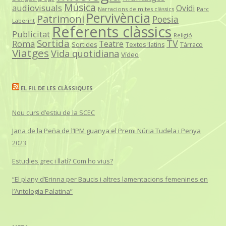
Música
audiovisuals
Ovidi
Narracions de mites clàssics
Parc
Pervivència
Patrimoni
Poesia
Laberint
Referents clàssics
Publicitat
Religió
Sortida
TV
Roma
Teatre
Sortides
Textos llatins
Tàrraco
Viatges
Vida quotidiana
Vídeo
EL FIL DE LES CLÀSSIQUES
Nou curs d’estiu de la SCEC
Jana de la Peña de l’IPM guanya el Premi Núria Tudela i Penya
2023
Estudies grec i llatí? Com ho vius?
“El plany d’Erinna per Baucis i altres lamentacions femenines en
l’Antologia Palatina”