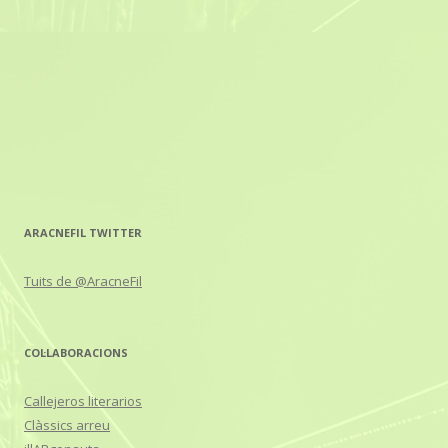
o
r
p
n
k
p
k
ARACNEFIL TWITTER
Tuits de @AracneFil
COL·LABORACIONS
Callejeros literarios
Clàssics arreu