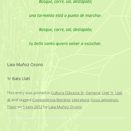
Bosque, corre, sal, destápate;
una tormenta está a punto de marchar.
Bosque, corre, sal, destápate;
tu bello canto quiero volver a escuchar.
Laia Muñoz Osorio
1r Batx Llatí
This entry was posted in
Cultura Clàssica 3r
,
General
,
Llatí 1r
,
Llatí
4t
and tagged
Competència literària
,
Literatura
,
locus amoenus
,
Tòpic
on
5 juny 2012
by
Laia Muñoz Osorio
.