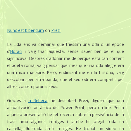
Nunc est bibendum
on
Prezi
La Lida ens va demanar que triéssim una oda o un èpode
d’
Horaci
i vaig triar aquesta, sense saber ben bé el que
significava. Després d’adonar-me de perquè està tan content
el poeta romà, vaig pensar que més que una oda alegre era
una mica macabre. Però, endinsant-me en la història, vaig
descobrir, per altra banda, que el seu odi era compartit per
altres contemporanis seus.
Gràcies a
la Rebeca
, he descobert Prezi, diguem que una
actualització fantàstica del Power Point, però on-line. Per a
aquesta presentació he fet recerca sobre la pervivència de la
frase amb algunes imatges i també he afegit l’oda en
castellà, il·lustrada amb imatges. He trobat un vídeo en