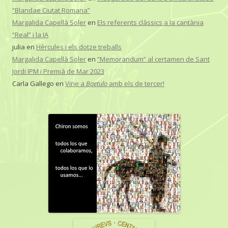
“Blandae Ciutat Romana”
Margalida Capellà Soler
en
Els referents clàssics a la cantània
“Real” i la IA
julia
en
Hèrcules i els dotze treballs
Margalida Capellà Soler
en
“Memorandum” al certamen de Sant
Jordi IPM i Premià de Mar 2023
Carla Gallego
en
Vine a
Baetulo
amb els de tercer!