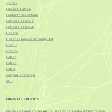
2n ESO
Classical Culture
Conferències virtuals
Cultura Clàssica 3r
Cultura Clàssica 4t
General
Grau de Ciències de l'Antiguitat
Grec 1r
Grec 2n
Llatí 1r
Llatí 2n
Llatí 4t
Llengua i Literatura
SOS
COMENTARIS RECENTS
Margalida Capellà Soler
en
Inauguració del Centre d’Interpretació