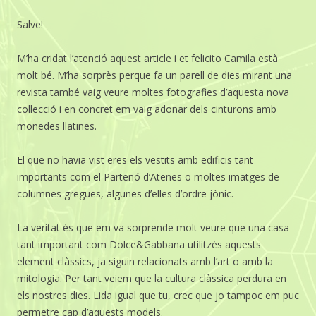
Salve!
M’ha cridat l’atenció aquest article i et felicito Camila està
molt bé. M’ha sorprès perque fa un parell de dies mirant una
revista també vaig veure moltes fotografies d’aquesta nova
col·lecció i en concret em vaig adonar dels cinturons amb
monedes llatines.
El que no havia vist eres els vestits amb edificis tant
importants com el Partenó d’Atenes o moltes imatges de
columnes gregues, algunes d’elles d’ordre jònic.
La veritat és que em va sorprende molt veure que una casa
tant important com Dolce&Gabbana utilitzès aquests
element clàssics, ja siguin relacionats amb l’art o amb la
mitologia. Per tant veiem que la cultura clàssica perdura en
els nostres dies. Lida igual que tu, crec que jo tampoc em puc
permetre cap d’aquests models.