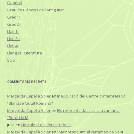
General
Grau de Ciències de l'Antiguitat
Grec 1r
Grec 2n
Llatí 1r
Llatí 2n
Llatí 4t
Llengua i Literatura
SOS
COMENTARIS RECENTS
Margalida Capellà Soler
en
Inauguració del Centre d’Interpretació
“Blandae Ciutat Romana”
Margalida Capellà Soler
en
Els referents clàssics a la cantània
“Real” i la IA
julia
en
Hèrcules i els dotze treballs
Margalida Capellà Soler
en
“Memorandum” al certamen de Sant