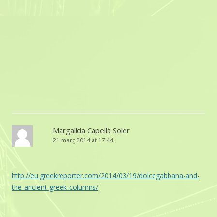
Margalida Capellà Soler
21 març 2014 at 17:44
http://eu.greekreporter.com/2014/03/19/dolcegabbana-and-
the-ancient-greek-columns/