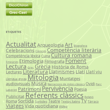
ETIQUETES
Actualitat
Art
Arqueologia
Blogosfera
Competència literària
Celebracions
Ciències
Cultura romana
Competència lèxica
Cuina
Foment
Etimologia
Filmografia
Empúries
Lectura
Grècia
Història de Roma
Grec
Literatura
Llatinismes
Llatí
Llatí viu
Lectures
Mitologia
Muntatges
Llengua grega
Música
audiovisuals
Ovidi
Narracions de mites clàssics
Parc
Pervivència
Patrimoni
Poesia
Laberint
Referents clàssics
Publicitat
Religió
Sortida
TV
Roma
Teatre
Sortides
Textos llatins
Tàrraco
Viatges
Vida quotidiana
Vídeo