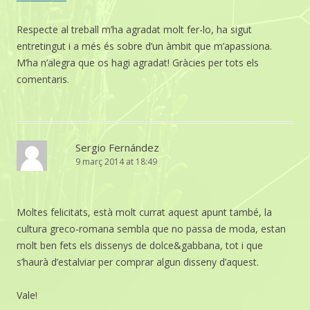
Respecte al treball m’ha agradat molt fer-lo, ha sigut
entretingut i a més és sobre d’un àmbit que m’apassiona.
M’ha n’alegra que os hagi agradat! Gràcies per tots els
comentaris.
Sergio Fernández
9 març 2014 at 18:49
Moltes felicitats, està molt currat aquest apunt també, la
cultura greco-romana sembla que no passa de moda, estan
molt ben fets els dissenys de dolce&gabbana, tot i que
s’haurà d’estalviar per comprar algun disseny d’aquest.
Vale!