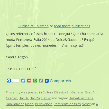
Publish at Calameo
or
read more publications
.
Quins referents clàssics hi has reconegut? Què t’ha semblat la
moda Primavera-Estiu 2014 de Dolce&Gabbana? En què
(quins temples, quines monedes…) s’han inspirat?
Camila Arigón
1r Batx. Grec i Llatí
F
T
G
W
C
Comparteix
a
w
m
h
o
c
i
a
a
p
e
t
i
t
y
This entry was posted in
Cultura Clàssica 3r
,
General
,
Grec 1r
,
b
t
l
s
L
Grec 2n
,
Llatí 1r
,
Llatí 2n
,
Llatí 4t
and tagged
Dolce&Gabbana
,
o
e
A
i
o
r
p
n
Habillament
,
Moda
,
Pervivència
,
Referents clàssics
,
Vestit
on
4
k
p
k