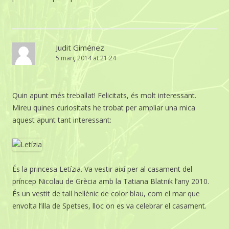
Judit Giménez
5 març 2014 at 21:24
Quin apunt més treballat! Felicitats, és molt interessant.
Mireu quines curiositats he trobat per ampliar una mica
aquest apunt tant interessant:
És la princesa Letízia. Va vestir així per al casament del
príncep Nicolau de Grècia amb la Tatiana Blatnik l’any 2010.
És un vestit de tall hel·lènic de color blau, com el mar que
envolta l’illa de Spetses, lloc on es va celebrar el casament.