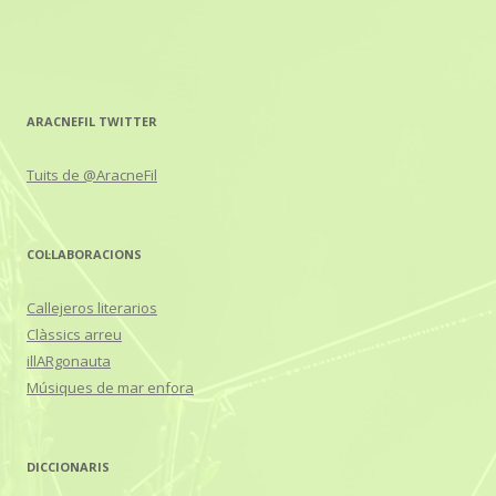
ARACNEFIL TWITTER
Tuits de @AracneFil
COL·LABORACIONS
Callejeros literarios
Clàssics arreu
illARgonauta
Músiques de mar enfora
DICCIONARIS