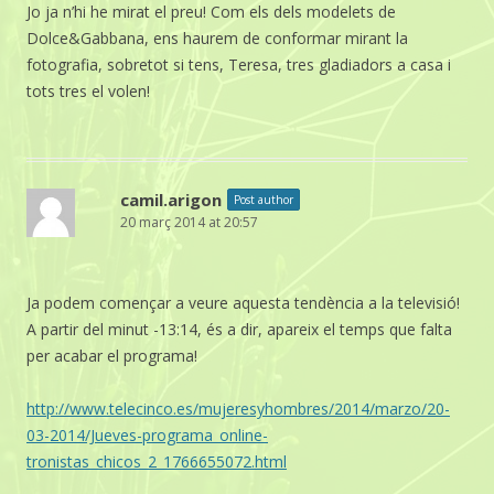
Jo ja n’hi he mirat el preu! Com els dels modelets de
Dolce&Gabbana, ens haurem de conformar mirant la
fotografia, sobretot si tens, Teresa, tres gladiadors a casa i
tots tres el volen!
camil.arigon
Post author
20 març 2014 at 20:57
Ja podem començar a veure aquesta tendència a la televisió!
A partir del minut -13:14, és a dir, apareix el temps que falta
per acabar el programa!
http://www.telecinco.es/mujeresyhombres/2014/marzo/20-
03-2014/Jueves-programa_online-
tronistas_chicos_2_1766655072.html