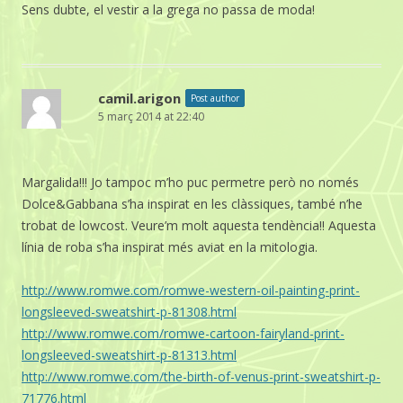
Sens dubte, el vestir a la grega no passa de moda!
camil.arigon
Post author
5 març 2014 at 22:40
Margalida!!! Jo tampoc m’ho puc permetre però no només
Dolce&Gabbana s’ha inspirat en les clàssiques, també n’he
trobat de lowcost. Veure’m molt aquesta tendència!! Aquesta
línia de roba s’ha inspirat més aviat en la mitologia.
http://www.romwe.com/romwe-western-oil-painting-print-
longsleeved-sweatshirt-p-81308.html
http://www.romwe.com/romwe-cartoon-fairyland-print-
longsleeved-sweatshirt-p-81313.html
http://www.romwe.com/the-birth-of-venus-print-sweatshirt-p-
71776.html