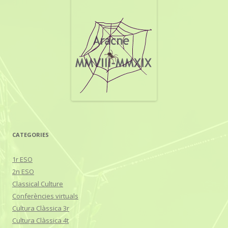
a
:
CATEGORIES
1r ESO
2n ESO
Classical Culture
Conferències virtuals
Cultura Clàssica 3r
Cultura Clàssica 4t