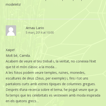
modelets!
Arnau Lario
5 març 2014 at 10:00
Xaipe!
Molt bé, Camila.
Acabem de veure el teu treball i, la veritat, no coneixia l’èxit
que té el món clàssic a la moda…
A les fotos podem veure temples, ruïnes, monedes,
escultures de déus (Zeus, per exemple) i, fins i tot uns
pantalons curts amb estries típiques de columnes gregues.
Després d’una recerca sobre el tema, he pogut veure que ja
fa temps que les celebritats es vesteixen amb moda inspirada
en els quitons grecs…