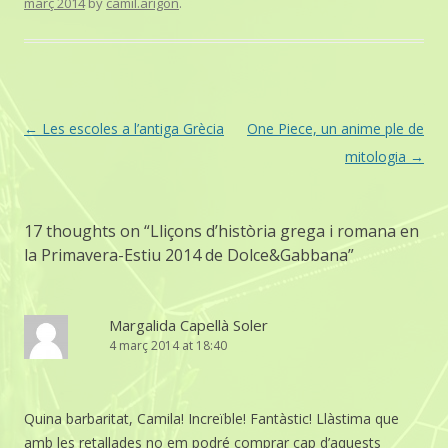
març 2014
by
camil.arigon
.
Post
←
Les escoles a l’antiga Grècia
One Piece, un anime ple de
navigation
mitologia
→
17 thoughts on “
Lliçons d’història grega i romana en
la Primavera-Estiu 2014 de Dolce&Gabbana
”
Margalida Capellà Soler
4 març 2014 at 18:40
Quina barbaritat, Camila! Increïble! Fantàstic! Llàstima que
amb les retallades no em podré comprar cap d’aquests