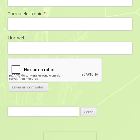
Correu electrònic
*
Lloc web
C
e
r
c