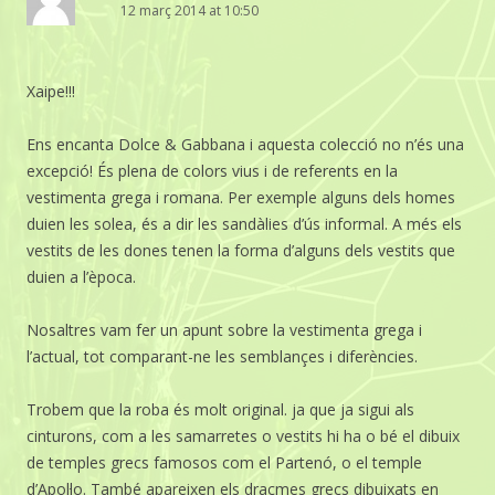
12 març 2014 at 10:50
Xaipe!!!
Ens encanta Dolce & Gabbana i aquesta colecció no n’és una
excepció! És plena de colors vius i de referents en la
vestimenta grega i romana. Per exemple alguns dels homes
duien les solea, és a dir les sandàlies d’ús informal. A més els
vestits de les dones tenen la forma d’alguns dels vestits que
duien a l’època.
Nosaltres vam fer un apunt sobre la vestimenta grega i
l’actual, tot comparant-ne les semblançes i diferències.
Trobem que la roba és molt original. ja que ja sigui als
cinturons, com a les samarretes o vestits hi ha o bé el dibuix
de temples grecs famosos com el Partenó, o el temple
d’Apol·lo. També apareixen els dracmes grecs dibuixats en