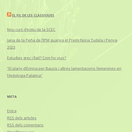
EL FIL DE LES CLÀSSIQUES
Nou curs d’estiu de la SCEC
Jana de la Peña de l’IPM guanya el Premi Núria Tudela i Penya
2023
Estudies grec i llatí? Com ho vius?
“El plany d’Erinna per Baucis i altres lamentacions femenines en
l’Antologia Palatina”
META
Entra
RSS
dels articles
RSS
dels comentaris
WordPress.org