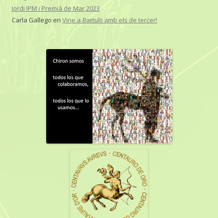
Jordi IPM i Premià de Mar 2023
Carla Gallego
en
Vine a
Baetulo
amb els de tercer!