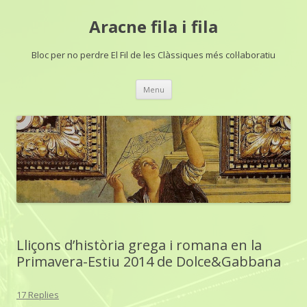
Aracne fila i fila
Bloc per no perdre El Fil de les Clàssiques més col·laboratiu
Skip
Menu
to
content
Lliçons d’història grega i romana en la
Primavera-Estiu 2014 de Dolce&Gabbana
17 Replies