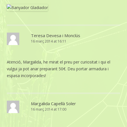
Teresa Devesa i Monclús
16 març 2014 at 16:11
Atenció, Margalida, he mirat el preu per curiositat i qui el
vulgui ja pot anar preparant 50€. Deu portar armadura i
espasa incorporades!
Margalida Capellà Soler
16 març 2014 at 17:00