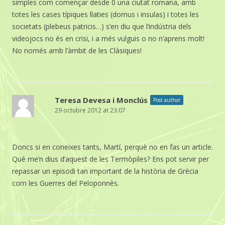
simples com començar desde 0 una ciutat romana, amb
totes les cases típiques llaties (domus i insulas) i totes les
societats (plebeus patricis…) s’en diu que l’indústria dels
videojocs no és en crisi, i a més vulguis o no n’aprens molt!
No només amb l’àmbit de les Clàsiques!
Teresa Devesa i Monclús
Post author
29 octubre 2012 at 23:07
Doncs si en coneixes tants, Martí, perquè no en fas un article.
Què me’n dius d’aquest de les Termòpiles? Ens pot servir per
repassar un episodi tan important de la història de Grècia
com les Guerres del Peloponnès.