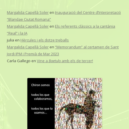
Margalida Capellà Soler
en
Inauguració del Centre d’Interpretació
“Blandae Ciutat Romana”
Margalida Capellà Soler
en
Els referents clàssics a la cantània
“Real” i la IA
julia
en
Hèrcules i els dotze treballs
Margalida Capellà Soler
en
“Memorandum” al certamen de Sant
Jordi IPM i Premià de Mar 2023
Carla Gallego
en
Vine a
Baetulo
amb els de tercer!