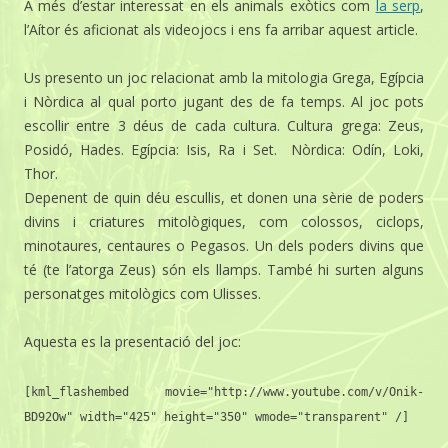
A més d’estar interessat en els animals exòtics com
la serp
,
l’Aítor és aficionat als videojocs i ens fa arribar aquest article.
Us presento un joc relacionat amb la mitologia Grega, Egípcia
i Nòrdica al qual porto jugant des de fa temps. Al joc pots
escollir entre 3 déus de cada cultura. Cultura grega: Zeus,
Posidó, Hades. Egípcia: Isis, Ra i Set. Nòrdica: Odín, Loki,
Thor.
Depenent de quin déu escullis, et donen una sèrie de poders
divins i criatures mitològiques, com colossos, ciclops,
minotaures, centaures o Pegasos. Un dels poders divins que
té (te l’atorga Zeus) són els llamps. També hi surten alguns
personatges mitològics com Ulisses.
Aquesta es la presentació del joc:
[kml_flashembed movie="http://www.youtube.com/v/Onik-
BD92Ow" width="425" height="350" wmode="transparent" /]