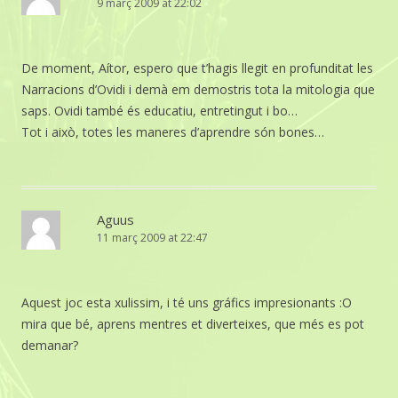
9 març 2009 at 22:02
De moment, Aítor, espero que t’hagis llegit en profunditat les
Narracions d’Ovidi i demà em demostris tota la mitologia que
saps. Ovidi també és educatiu, entretingut i bo…
Tot i això, totes les maneres d’aprendre són bones…
Aguus
11 març 2009 at 22:47
Aquest joc esta xulissim, i té uns gráfics impresionants :O
mira que bé, aprens mentres et diverteixes, que més es pot
demanar?