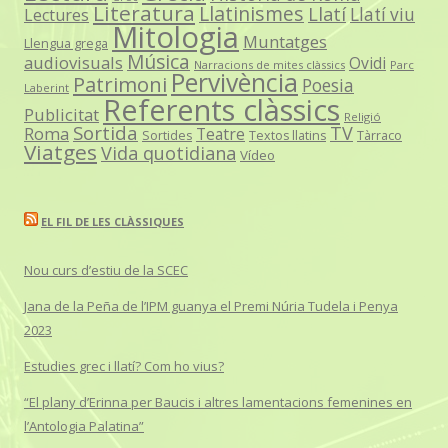
Literatura
Llatinismes
Llatí
Llatí viu
Lectures
Mitologia
Muntatges
Llengua grega
Música
audiovisuals
Ovidi
Narracions de mites clàssics
Parc
Pervivència
Patrimoni
Poesia
Laberint
Referents clàssics
Publicitat
Religió
Sortida
TV
Roma
Teatre
Sortides
Textos llatins
Tàrraco
Viatges
Vida quotidiana
Vídeo
EL FIL DE LES CLÀSSIQUES
Nou curs d’estiu de la SCEC
Jana de la Peña de l’IPM guanya el Premi Núria Tudela i Penya
2023
Estudies grec i llatí? Com ho vius?
“El plany d’Erinna per Baucis i altres lamentacions femenines en
l’Antologia Palatina”