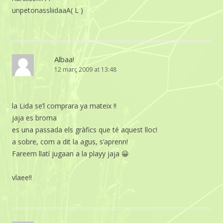
unpetonassliidaaA( L )
Albaa!
12 març 2009 at 13:48
la Lida se’l comprara ya mateix !!
jaja es broma
es una passada els gràfics que té aquest lloc!
a sobre, com a dit la agus, s’aprenn!
Fareem llatí jugaan a la playy jaja 😀
vlaee!!