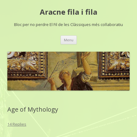
Aracne fila i fila
Bloc per no perdre El Fil de les Clàssiques més col·laboratiu
Skip
Menu
to
content
Age of Mythology
14 Replies