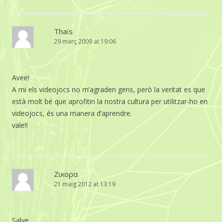
Thaïs
29 març 2009 at 19:06
Avee!
A mi els videojocs no m’agraden gens, però la veritat es que
està molt bé que aprofitin la nostra cultura per utilitzar-ho en
videojocs, és una manera d’aprendre.
vale!!
Ζικορα
21 maig 2012 at 13:19
Salve.