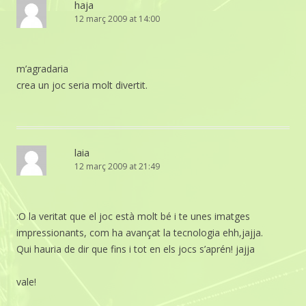
haja
12 març 2009 at 14:00
m’agradaria
crea un joc seria molt divertit.
laia
12 març 2009 at 21:49
:O la veritat que el joc està molt bé i te unes imatges
impressionants, com ha avançat la tecnologia ehh,jajja.
Qui hauria de dir que fins i tot en els jocs s’aprén! jajja
vale!