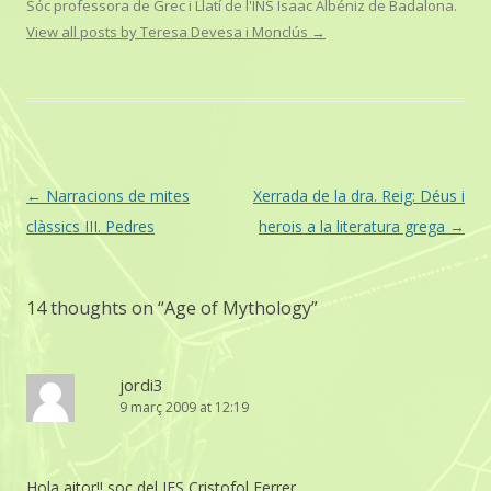
Sóc professora de Grec i Llatí de l'INS Isaac Albéniz de Badalona.
View all posts by Teresa Devesa i Monclús
→
Post
←
Narracions de mites
Xerrada de la dra. Reig: Déus i
navigation
clàssics III. Pedres
herois a la literatura grega
→
14 thoughts on “
Age of Mythology
”
jordi3
9 març 2009 at 12:19
Hola aitor!! soc del IES Cristofol Ferrer