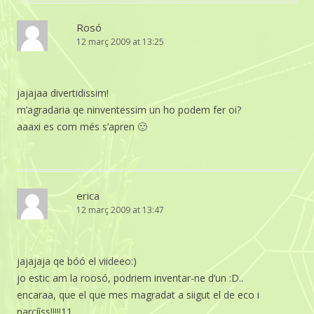
Rosó
12 març 2009 at 13:25
jajajaa divertidissim!
m’agradaria qe ninventessim un ho podem fer oi?
aaaxi es com més s’apren 🙂
erica
12 març 2009 at 13:47
jajajaja qe bóó el viideeo:)
jo estic am la roosó, podriem inventar-ne d’un :D..
encaraa, que el que mes magradat a siigut el de eco i
narcííss!!!!!11