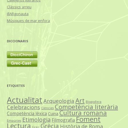
Clàssics arreu
illARgonauta
Músiques de mar enfora
DICCIONARIS
ETIQUETES
Actualitat
Art
Arqueologia
Blogosfera
Competència literària
Celebracions
Ciències
Cultura romana
Competència lèxica
Cuina
Foment
Etimologia
Filmografia
Empúries
Lectura
Grècia
Història de Roma
Grec