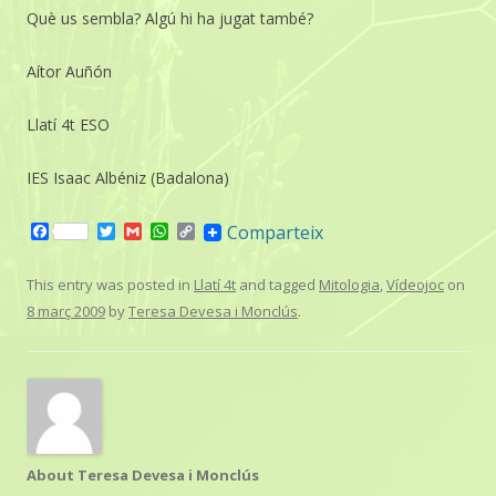
Què us sembla? Algú hi ha jugat també?
Aítor Auñón
Llatí 4t ESO
IES Isaac Albéniz (Badalona)
F
T
G
W
C
Comparteix
a
w
m
h
o
c
i
a
a
p
e
t
i
t
y
This entry was posted in
Llatí 4t
and tagged
Mitologia
,
Vídeojoc
on
b
t
l
s
L
8 març 2009
by
Teresa Devesa i Monclús
.
o
e
A
i
o
r
p
n
k
p
k
About Teresa Devesa i Monclús