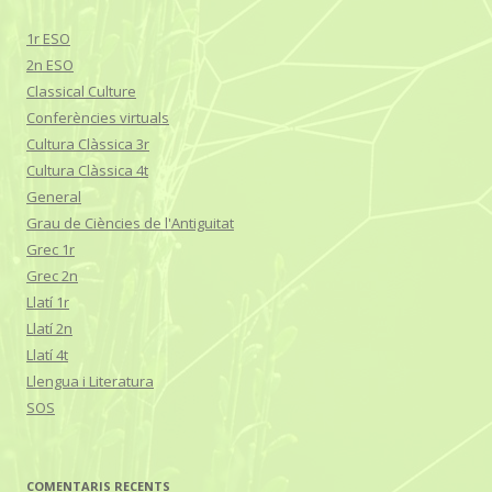
1r ESO
2n ESO
Classical Culture
Conferències virtuals
Cultura Clàssica 3r
Cultura Clàssica 4t
General
Grau de Ciències de l'Antiguitat
Grec 1r
Grec 2n
Llatí 1r
Llatí 2n
Llatí 4t
Llengua i Literatura
SOS
COMENTARIS RECENTS