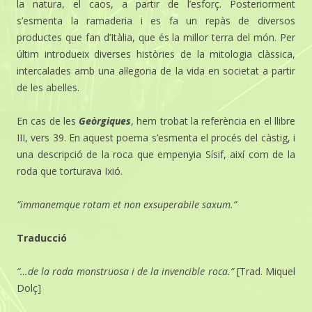
la natura, el caos, a partir de l’esforç. Posteriorment
s’esmenta la ramaderia i es fa un repàs de diversos
productes que fan d’Itàlia, que és la millor terra del món. Per
últim introdueix diverses històries de la mitologia clàssica,
intercalades amb una al·legoria de la vida en societat a partir
de les abelles.
En cas de les
Geòrgiques
, hem trobat la referència en el llibre
III, vers 39. En aquest poema s’esmenta el procés del càstig, i
una descripció de la roca que empenyia Sísif, així com de la
roda que torturava Ixió.
“
immanemque rotam et non exsuperabile saxum.”
Traducció
“…de la roda monstruosa i de la invencible roca.”
[Trad. Miquel
Dolç]