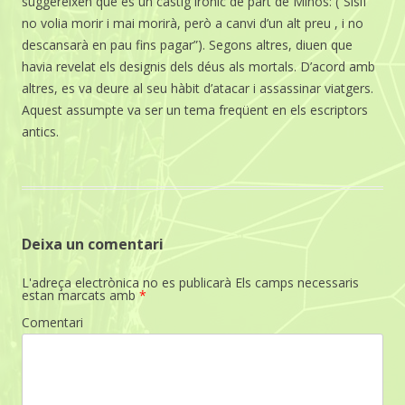
suggereixen que és un càstig irònic de part de Minos: (“Sísif
no volia morir i mai morirà, però a canvi d’un alt preu , i no
descansarà en pau fins pagar”). Segons altres, diuen que
havia revelat els designis dels déus als mortals. D’acord amb
altres, es va deure al seu hàbit d’atacar i assassinar viatgers.
Aquest assumpte va ser un tema freqüent en els escriptors
antics.
Deixa un comentari
L'adreça electrònica no es publicarà
Els camps necessaris
estan marcats amb
*
Comentari