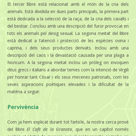
El tercer llibre està relacionat amb el món de la cria dels
animals. Està dividida en dues parts principals, la primera part
està dedicada a la selecció de la raça, de la cria dels cavalls i
del bestiar. Conclou amb una descripció del furor provocat en
tots els animals pel desig sexual. La segona meitat del llibre
està dedicat a l’atenció i protecció de les espècies ovina i
caprina, i dels seus productes derivats. Inclou amb una
descripció del caos i la devastació causada per una plaga a
Noricum. A la segona meitat inclou un pròleg on invoquen
déus grecs i italians a abordar temes com la intenció de Virgili
per honrar tant Cèsar i els seus mecenes patronals, com les
seves aspiracions poètiques elevades i la dificultat de la
matèria a seguir.
Pervivència
Com ja hem explicat durant tot l’article, la nostra cerca prové
del llibre
El Cafè de la Granota
, que en un capítol només