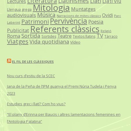
Literatura
Llatinismes
Llatí
Llatí viu
Lectures
Mitologia
Muntatges
Llengua grega
Música
audiovisuals
Ovidi
Narracions de mites clàssics
Parc
Pervivència
Patrimoni
Poesia
Laberint
Referents clàssics
Publicitat
Religió
Sortida
TV
Roma
Teatre
Sortides
Textos llatins
Tàrraco
Viatges
Vida quotidiana
Vídeo
EL FIL DE LES CLÀSSIQUES
Nou curs d’estiu de la SCEC
Jana de la Peña de l’IPM guanya el Premi Núria Tudela i Penya
2023
Estudies grec i llatí? Com ho vius?
“El plany d’Erinna per Baucis i altres lamentacions femenines en
l’Antologia Palatina”