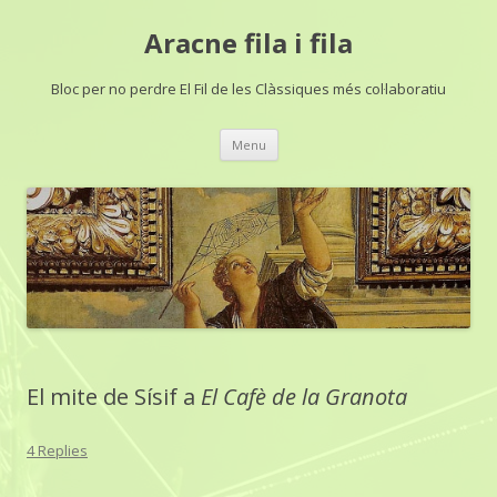
Aracne fila i fila
Bloc per no perdre El Fil de les Clàssiques més col·laboratiu
Skip
Menu
to
content
El mite de Sísif a
El Cafè de la Granota
4 Replies