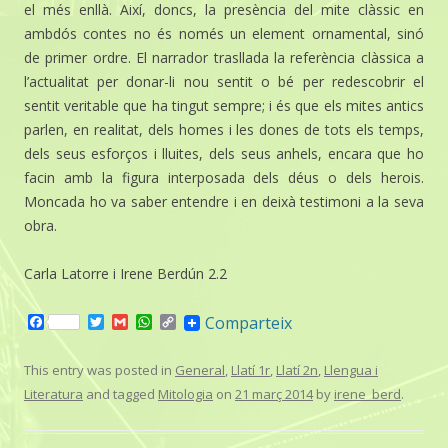
el més enllà. Així, doncs, la presència del mite clàssic en
ambdós contes no és només un element ornamental, sinó
de primer ordre. El narrador trasllada la referència clàssica a
l’actualitat per donar-li nou sentit o bé per redescobrir el
sentit veritable que ha tingut sempre; i és que els mites antics
parlen, en realitat, dels homes i les dones de tots els temps,
dels seus esforços i lluites, dels seus anhels, encara que ho
facin amb la figura interposada dels déus o dels herois.
Moncada ho va saber entendre i en deixà testimoni a la seva
obra.
Carla Latorre i Irene Berdún 2.2
F
T
G
W
C
Comparteix
a
w
m
h
o
c
i
a
a
p
e
t
i
t
y
This entry was posted in
General
,
Llatí 1r
,
Llatí 2n
,
Llengua i
b
t
l
s
L
Literatura
and tagged
Mitologia
on
21 març 2014
by
irene_berd
.
o
e
A
i
o
r
p
n
k
p
k