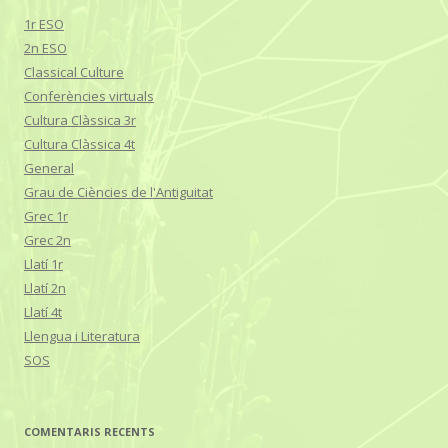
1r ESO
2n ESO
Classical Culture
Conferències virtuals
Cultura Clàssica 3r
Cultura Clàssica 4t
General
Grau de Ciències de l'Antiguitat
Grec 1r
Grec 2n
Llatí 1r
Llatí 2n
Llatí 4t
Llengua i Literatura
SOS
COMENTARIS RECENTS