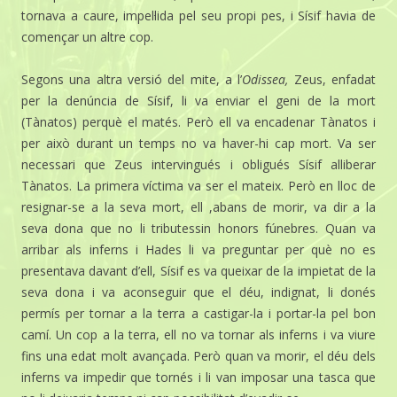
tornava a caure, impel·lida pel seu propi pes, i Sísif havia de
començar un altre cop.
Segons una altra versió del mite, a l’
Odissea,
Zeus, enfadat
per la denúncia de Sísif, li va enviar el geni de la mort
(Tànatos) perquè el matés. Però ell va encadenar Tànatos i
per això durant un temps no va haver-hi cap mort. Va ser
necessari que Zeus intervingués i obligués Sísif alliberar
Tànatos. La primera víctima va ser el mateix. Però en lloc de
resignar-se a la seva mort, ell ,abans de morir, va dir a la
seva dona que no li tributessin honors fúnebres. Quan va
arribar als inferns i Hades li va preguntar per què no es
presentava davant d’ell, Sísif es va queixar de la impietat de la
seva dona i va aconseguir que el déu, indignat, li donés
permís per tornar a la terra a castigar-la i portar-la pel bon
camí. Un cop a la terra, ell no va tornar als inferns i va viure
fins una edat molt avançada. Però quan va morir, el déu dels
inferns va impedir que tornés i li van imposar una tasca que