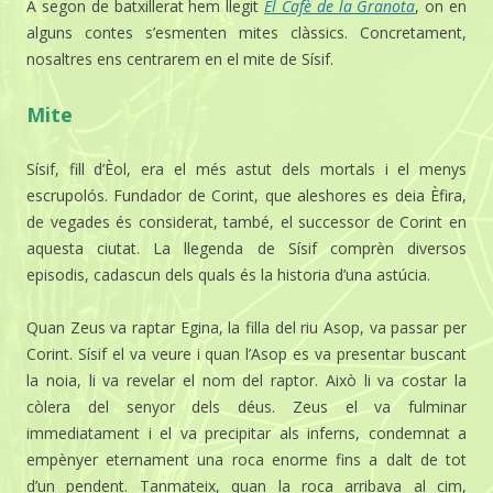
A segon de batxillerat hem llegit
El Cafè de la Granota
, on en
alguns contes s’esmenten mites clàssics. Concretament,
nosaltres ens centrarem en el mite de Sísif.
Mite
Sísif, fill d’Èol, era el més astut dels mortals i el menys
escrupolós. Fundador de Corint, que aleshores es deia Èfira,
de vegades és considerat, també, el successor de Corint en
aquesta ciutat. La llegenda de Sísif comprèn diversos
episodis, cadascun dels quals és la historia d’una astúcia.
Quan Zeus va raptar Egina, la filla del riu Asop, va passar per
Corint. Sísif el va veure i quan l’Asop es va presentar buscant
la noia, li va revelar el nom del raptor. Això li va costar la
còlera del senyor dels déus. Zeus el va fulminar
immediatament i el va precipitar als inferns, condemnat a
empènyer eternament una roca enorme fins a dalt de tot
d’un pendent. Tanmateix, quan la roca arribava al cim,