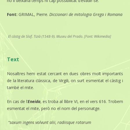
no li deixaria temps ni cap possibilitat d’evadir-se.
Font:
GRIMAL, Pierre.
Diccionari de mitologia Grega i Romana
El càstig de Sísif. Tizià (1548-9). Museu del Prado. [Font: Wikimedia]
Text
Nosaltres hem estat cercant en dues obres molt importants
de la literatura clàssica, de Virgili, on surt esmentat el càstig i
també el mite.
En cas de l’
Eneida
, es troba al llibre VI, en el vers 616. Trobem
esmentat el mite, però no el nom del personatge.
“saxum ingens volvunt alii, radiisque rotarum