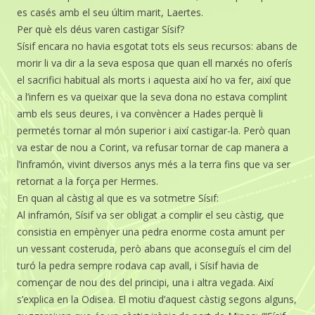
es casés amb el seu últim marit, Laertes.
Per què els déus varen castigar Sísif?
Sísif encara no havia esgotat tots els seus recursos: abans de
morir li va dir a la seva esposa que quan ell marxés no oferís
el sacrifici habitual als morts i aquesta així ho va fer, així que
a l’infern es va queixar que la seva dona no estava complint
amb els seus deures, i va convèncer a Hades perquè li
permetés tornar al món superior i així castigar-la. Però quan
va estar de nou a Corint, va refusar tornar de cap manera a
l’inframón, vivint diversos anys més a la terra fins que va ser
retornat a la força per Hermes.
En quan al càstig al que es va sotmetre Sísif:
Al inframón, Sísif va ser obligat a complir el seu càstig, que
consistia en empènyer una pedra enorme costa amunt per
un vessant costeruda, però abans que aconseguís el cim del
turó la pedra sempre rodava cap avall, i Sísif havia de
començar de nou des del principi, una i altra vegada. Així
s’explica en la Odisea. El motiu d’aquest càstig segons alguns,