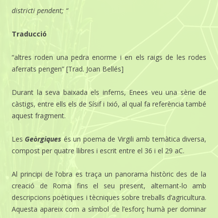
districti pendent; “
Traducció
“altres roden una pedra enorme i en els raigs de les rodes
aferrats pengen” [Trad. Joan Bellés]
Durant la seva baixada els inferns, Enees veu una sèrie de
càstigs, entre ells els de Sísif i Ixió, al qual fa referència també
aquest fragment.
Les
Geòrgiques
és un poema de Virgili amb temàtica diversa,
compost per quatre llibres i escrit entre el 36 i el 29 aC.
Al principi de l’obra es traça un panorama històric des de la
creació de Roma fins el seu present, alternant-lo amb
descripcions poètiques i tècniques sobre treballs d’agricultura.
Aquesta apareix com a símbol de l’esforç humà per dominar