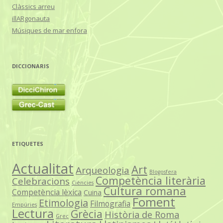
Clàssics arreu
illARgonauta
Músiques de mar enfora
DICCIONARIS
ETIQUETES
Actualitat
Art
Arqueologia
Blogosfera
Competència literària
Celebracions
Ciències
Cultura romana
Competència lèxica
Cuina
Foment
Etimologia
Filmografia
Empúries
Lectura
Grècia
Història de Roma
Grec