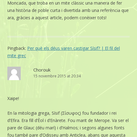
Moncada, que troba en un mite clàssic una manera de fer
una història de poble curta i divertida amb una referència que
ara, gràcies a aquest article, podem conèixer tots!
Pingback:
Per què els déus varen castigar Sísif? | El fil del
mite grec
Chorouk
15 novembre 2015 at 20:34
Xaipe!
En la mitologia grega, Sísif (Σίσυφος) fou fundador i rei
d’Efira. Era fill d’Èol i d’Enàrete. Fou marit de Merope. Va ser el
pare de Glauc (déu marí) i d’Halmos; i segons algunes fonts
fou també pare d’Odisseu amb Anticlea, abans que aquesta