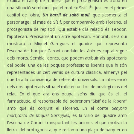
explica el càstig de manera que el protagonista es troba en
una situació semblant que el mateix Sísif. És just en el primer
capítol de l’obra,
Un barril de sabó moll
, que s’esmenta el
personatge i el mite de Sísif, per comparar-lo amb Florenci, el
protagonista de l’episodi. Qui estableix la relació és Teodor,
l’apotecari. Precisament un altre apotecari, Honorat, serà qui
mostrarà a Miquel Garrigues el quadre que representa
l’escena del barquer Caront conduint les ànimes cap al regne
dels morts. Sembla, doncs, que podem atribuir als apotecaris
del poble, una de les poques professions liberals que hi són
representades un cert vernís de cultura clàssica, almenys pel
que fa a la coneixença de referents universals. La intervenció
dels dos apotecaris situa el mite en un lloc de privilegi dins del
relat. En el que ara ens ocupa, se’ns diu que és ell, el
farmacèutic, el responsable del sobrenom ”Sísif de la Ribera”
amb què és conjunt el Florenci. En el conte
Senyora
mort,carta de Miquel Garrigues
, és la visió del quadre amb
l’escena de Caront transportant les ànimes el que motiva la
lletra del protagonista, que reclama una plaça de barquer en