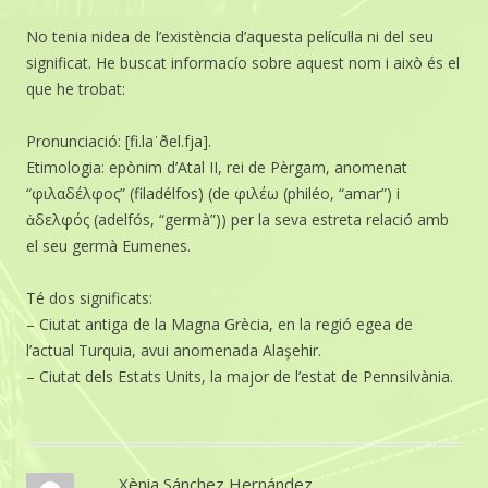
No tenia nidea de l’existència d’aquesta películ·la ni del seu
significat. He buscat informacío sobre aquest nom i això és el
que he trobat:
Pronunciació: [fi.laˈðel.fja].
Etimologia: epònim d’Atal II, rei de Pèrgam, anomenat
“φιλαδέλφος” (filadélfos) (de φιλέω (philéo, “amar”) i
ἀδελφός (adelfós, “germà”)) per la seva estreta relació amb
el seu germà Eumenes.
Té dos significats:
– Ciutat antiga de la Magna Grècia, en la regió egea de
l’actual Turquia, avui anomenada Alaşehir.
– Ciutat dels Estats Units, la major de l’estat de Pennsilvània.
Xènia Sánchez Hernández