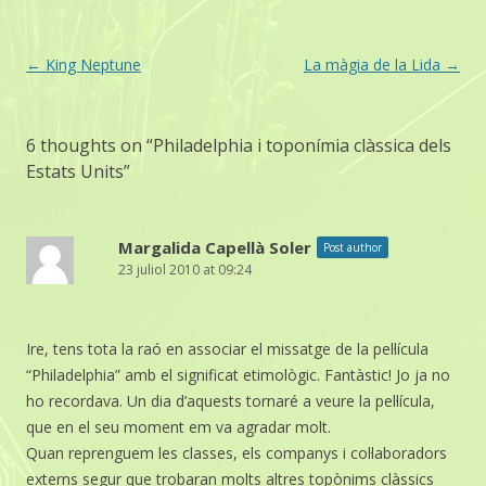
Post
←
King Neptune
La màgia de la Lida
→
navigation
6 thoughts on “
Philadelphia i toponímia clàssica dels
Estats Units
”
Margalida Capellà Soler
Post author
23 juliol 2010 at 09:24
Ire, tens tota la raó en associar el missatge de la pel·lícula
“Philadelphia” amb el significat etimològic. Fantàstic! Jo ja no
ho recordava. Un dia d’aquests tornaré a veure la pel·lícula,
que en el seu moment em va agradar molt.
Quan reprenguem les classes, els companys i col·laboradors
externs segur que trobaran molts altres topònims clàssics