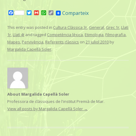
F
T
G
W
C
Comparteix
a
w
m
h
o
c
i
a
a
p
e
t
i
t
y
This entry was posted in
Cultura Clàssica 3r
,
General
,
Grec 1r
,
Llatí
b
t
l
s
L
1r
,
Llatí 4t
and tagged
Competència lèxica
,
Etimologia
,
Filmografia
,
o
e
A
i
o
r
p
n
Mapes
,
Pervivència
,
Referents clàssics
on
21 juliol 2010
by
k
p
k
Margalida Capellà Soler
.
About Margalida Capellà Soler
Professora de clàssiques de l'institut Premià de Mar.
View all posts by Margalida Capellà Soler
→