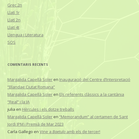
Grec 2n
Llatí 1r
Llatí 2n
Llatí 4t
Llengua i Literatura
SOS
COMENTARIS RECENTS
Margalida Capellà Soler
en
Inauguració del Centre d’Interpretació
“Blandae Ciutat Romana”
Margalida Capellà Soler
en
Els referents clàssics a la cantània
“Real” i la IA
julia
en
Hèrcules i els dotze treballs
Margalida Capellà Soler
en
“Memorandum” al certamen de Sant
Jordi IPM i Premià de Mar 2023
Carla Gallego
en
Vine a
Baetulo
amb els de tercer!