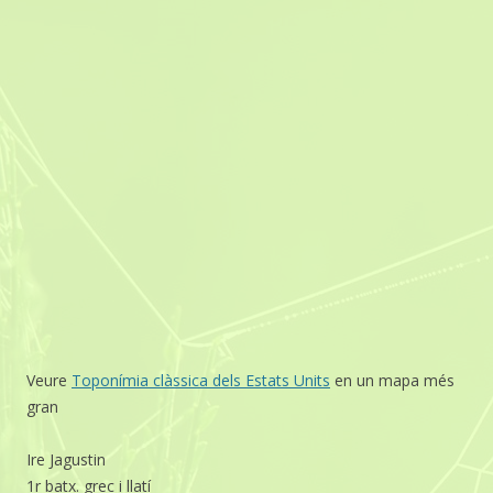
Veure
Toponímia clàssica dels Estats Units
en un mapa més
gran
Ire Jagustin
1r batx. grec i llatí