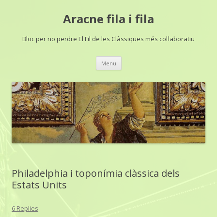
Aracne fila i fila
Bloc per no perdre El Fil de les Clàssiques més col·laboratiu
Skip
Menu
to
content
Philadelphia i toponímia clàssica dels
Estats Units
6 Replies