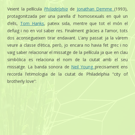
Veient la pel·lícula
Philadelphia
de
Jonathan Demme
(1993),
protagonitzada per una parella d’ homosexuals en què un
d’ells,
Tom Hanks
, pateix sida, mentre que tot el món el
defuig i no en vol saber res. Finalment gràcies a l’amor, tots
dos aconsegueixen tirar endavant. L’any passat ja la vàrem
veure a classe d’ètica, però, jo encara no havia fet grec i no
vaig saber relacionar el missatge de la pel·lícula ja que en clau
simbòlica es relaciona el nom de la ciutat amb el seu
missatge. La banda sonora de
Neil Young
precisament ens
recorda l’etimologia de la ciutat de Philadelphia “city of
brotherly love”: