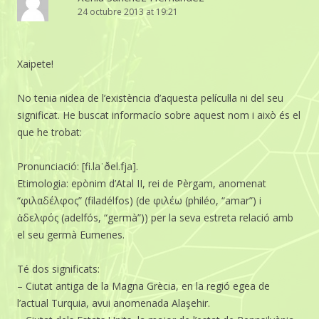
24 octubre 2013 at 19:21
Xaipete!
No tenia nidea de l’existència d’aquesta películ·la ni del seu
significat. He buscat informacío sobre aquest nom i això és el
que he trobat:
Pronunciació: [fi.laˈðel.fja].
Etimologia: epònim d’Atal II, rei de Pèrgam, anomenat
“φιλαδέλφος” (filadélfos) (de φιλέω (philéo, “amar”) i
ἀδελφός (adelfós, “germà”)) per la seva estreta relació amb
el seu germà Eumenes.
Té dos significats:
– Ciutat antiga de la Magna Grècia, en la regió egea de
l’actual Turquia, avui anomenada Alaşehir.