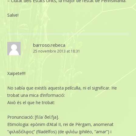
– Ciutat dels Estats Units, la major de l’estat de Pennsilvània.
Salve!
barroso.rebeca
25 novembre 2013 at 18:31
Xaipete!!!!
No sabía que existís aquesta películ·la, ni el significar. He
trobat una mica d’informació:
Això és el que he trobat:
Pronunciació: [fi.laˈðel.fja].
Etimologia: epònim d’Atal II, rei de Pèrgam, anomenat
“φιλαδέλφος” (filadélfos) (de φιλέω (philéo, “amar”) i