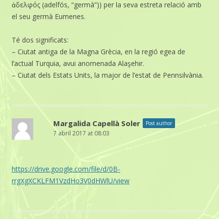
ἀδελφός (adelfós, “germà”)) per la seva estreta relació amb
el seu germà Eumenes.
Té dos significats:
– Ciutat antiga de la Magna Grècia, en la regió egea de
l’actual Turquia, avui anomenada Alaşehir.
– Ciutat dels Estats Units, la major de l’estat de Pennsilvània.
Margalida Capellà Soler
Post author
7 abril 2017 at 08:03
https://drive.google.com/file/d/0B-
rrgXgXCKLFM1VzdHo3V0dHWlU/view