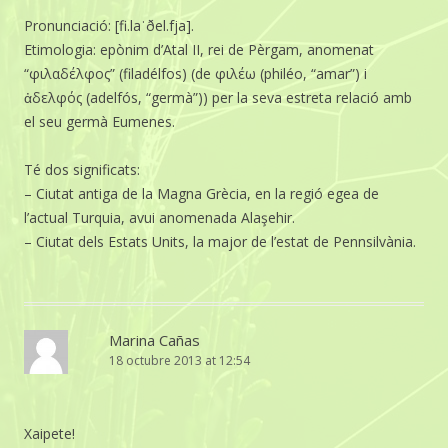
Pronunciació: [fi.laˈðel.fja].
Etimologia: epònim d’Atal II, rei de Pèrgam, anomenat
“φιλαδέλφος” (filadélfos) (de φιλέω (philéo, “amar”) i
ἀδελφός (adelfós, “germà”)) per la seva estreta relació amb
el seu germà Eumenes.
Té dos significats:
– Ciutat antiga de la Magna Grècia, en la regió egea de
l’actual Turquia, avui anomenada Alaşehir.
– Ciutat dels Estats Units, la major de l’estat de Pennsilvània.
Marina Cañas
18 octubre 2013 at 12:54
Xaipete!