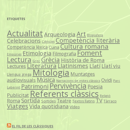
ETIQUETES
Actualitat
Art
Arqueologia
Blogosfera
Competència literària
Celebracions
Ciències
Cultura romana
Competència lèxica
Cuina
Foment
Etimologia
Filmografia
Empúries
Lectura
Grècia
Història de Roma
Grec
Literatura
Llatinismes
Llatí
Llatí viu
Lectures
Mitologia
Muntatges
Llengua grega
Música
audiovisuals
Ovidi
Narracions de mites clàssics
Parc
Pervivència
Patrimoni
Poesia
Laberint
Referents clàssics
Publicitat
Religió
Sortida
TV
Roma
Teatre
Sortides
Textos llatins
Tàrraco
Viatges
Vida quotidiana
Vídeo
EL FIL DE LES CLÀSSIQUES