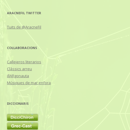
ARACNEFIL TWITTER
Tuits de @AracneFil
COL·LABORACIONS
Callejeros literarios
Clàssics arreu
illARgonauta
Músiques de mar enfora
DICCIONARIS