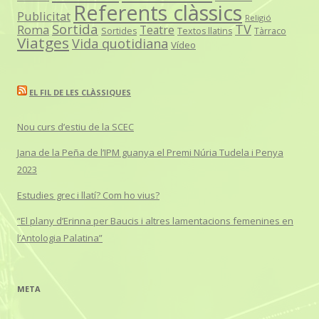
Referents clàssics
Publicitat
Religió
Sortida
TV
Roma
Teatre
Sortides
Textos llatins
Tàrraco
Viatges
Vida quotidiana
Vídeo
EL FIL DE LES CLÀSSIQUES
Nou curs d’estiu de la SCEC
Jana de la Peña de l’IPM guanya el Premi Núria Tudela i Penya
2023
Estudies grec i llatí? Com ho vius?
“El plany d’Erinna per Baucis i altres lamentacions femenines en
l’Antologia Palatina”
META