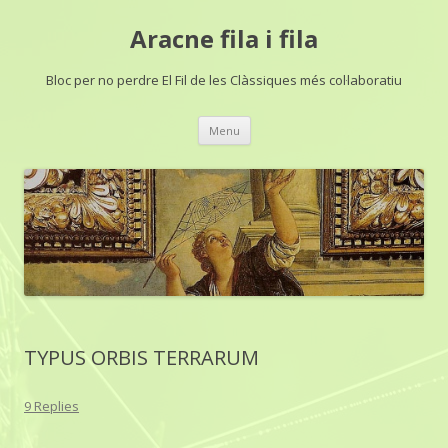
Aracne fila i fila
Bloc per no perdre El Fil de les Clàssiques més col·laboratiu
Skip
Menu
to
content
TYPUS ORBIS TERRARUM
9 Replies