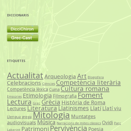
DICCIONARIS
ETIQUETES
Actualitat
Art
Arqueologia
Blogosfera
Competència literària
Celebracions
Ciències
Cultura romana
Competència lèxica
Cuina
Foment
Etimologia
Filmografia
Empúries
Lectura
Grècia
Història de Roma
Grec
Literatura
Llatinismes
Llatí
Llatí viu
Lectures
Mitologia
Muntatges
Llengua grega
Música
audiovisuals
Ovidi
Narracions de mites clàssics
Parc
Pervivència
Patrimoni
Poesia
Laberint