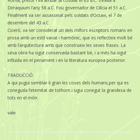
Roma, pretor i va arribar al cosulat el 63 a.C. S’exilià a
Dirraquium l’any 58 a.C. Fou governador de Cilícia el 51 a.C.
Finalment va ser assassinat pels soldats d’Octavi, el 7 de
desembre del 43 a.C.
Ciceró, va ser considerat un dels millors escriptors romans en
prosa amb un estil variat i harmònic, que es reflecteix molt bé
amb l’arquitectura amb que construeix les seves frases. La
seva obra ha sigut conservada bastant bé, i a més ha sigut
influida en el penament i en la literatura europea posterior.
TRADUCCIÓ
A qui pugui semblar-li gran les coses dels humans,per qui es
coneguda l’eternitat de tothom i sigui conegut la grandesa de
tots en el món.
vale