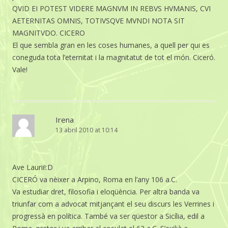
QVID EI POTEST VIDERE MAGNVM IN REBVS HVMANIS, CVI
AETERNITAS OMNIS, TOTIVSQVE MVNDI NOTA SIT
MAGNITVDO. CICERO
El que sembla gran en les coses humanes, a quell per qui es
coneguda tota l’eternitat i la magnitatut de tot el món. Ciceró.
Vale!
Irena
13 abril 2010 at 10:14
Ave Laurii!:D
CICERÓ va nèixer a Arpino, Roma en l’any 106 a.C.
Va estudiar dret, filosofia i eloqüència. Per altra banda va
triunfar com a advocat mitjançant el seu discurs les Verrines i
progressà en política. També va ser qüestor a Sicília, edil a