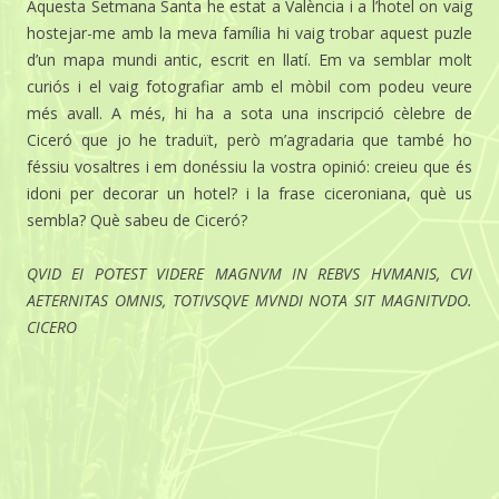
Aquesta Setmana Santa he estat a València i a l’hotel on vaig
hostejar-me amb la meva família hi vaig trobar aquest puzle
d’un mapa mundi antic, escrit en llatí. Em va semblar molt
curiós i el vaig fotografiar amb el mòbil com podeu veure
més avall. A més, hi ha a sota una inscripció cèlebre de
Ciceró que jo he traduït, però m’agradaria que també ho
féssiu vosaltres i em donéssiu la vostra opinió: creieu que és
idoni per decorar un hotel? i la frase ciceroniana, què us
sembla? Què sabeu de Ciceró?
QVID EI POTEST VIDERE MAGNVM IN REBVS HVMANIS, CVI
AETERNITAS OMNIS, TOTIVSQVE MVNDI NOTA SIT MAGNITVDO.
CICERO