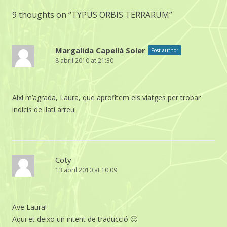
9 thoughts on “
TYPUS ORBIS TERRARUM
”
Margalida Capellà Soler
Post author
8 abril 2010 at 21:30
Així m’agrada, Laura, que aprofitem els viatges per trobar
indicis de llatí arreu.
Coty
13 abril 2010 at 10:09
Ave Laura!
Aqui et deixo un intent de traducció 🙂