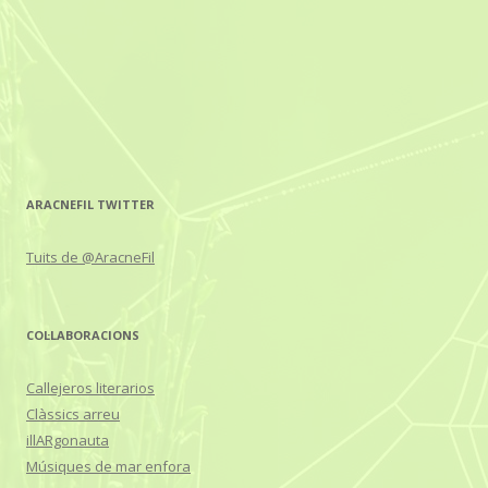
ARACNEFIL TWITTER
Tuits de @AracneFil
COL·LABORACIONS
Callejeros literarios
Clàssics arreu
illARgonauta
Músiques de mar enfora