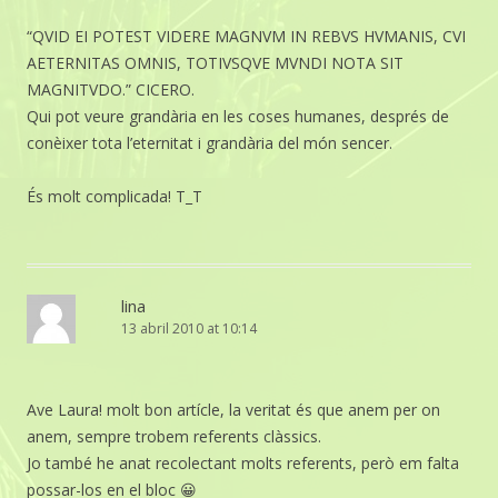
“QVID EI POTEST VIDERE MAGNVM IN REBVS HVMANIS, CVI
AETERNITAS OMNIS, TOTIVSQVE MVNDI NOTA SIT
MAGNITVDO.” CICERO.
Qui pot veure grandària en les coses humanes, després de
conèixer tota l’eternitat i grandària del món sencer.
És molt complicada! T_T
lina
13 abril 2010 at 10:14
Ave Laura! molt bon artícle, la veritat és que anem per on
anem, sempre trobem referents clàssics.
Jo també he anat recolectant molts referents, però em falta
possar-los en el bloc 😀