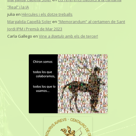
“Real” i la IA
julia
en
Hèrcules i els dotze treballs
Margalida Capellà Soler
en
“Memorandum” al certamen de Sant
Jordi IPM i Premià de Mar 2023
Carla Gallego
en
Vine a
Baetulo
amb els de tercer!