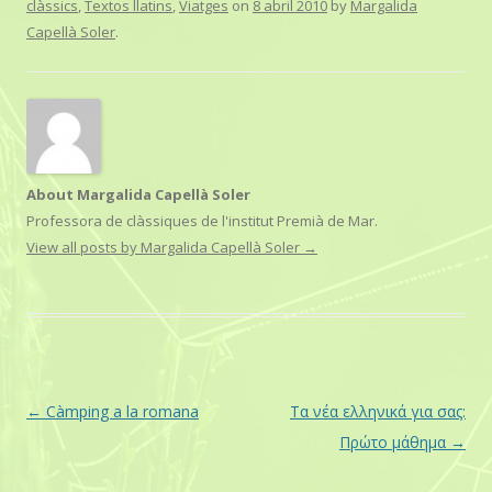
clàssics
,
Textos llatins
,
Viatges
on
8 abril 2010
by
Margalida
o
e
A
i
o
r
p
n
Capellà Soler
.
k
p
k
About Margalida Capellà Soler
Professora de clàssiques de l'institut Premià de Mar.
View all posts by Margalida Capellà Soler
→
Post
←
Càmping a la romana
Τα νέα ελληνικά για σας:
navigation
Πρώτο μάθημα
→