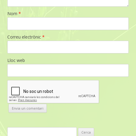
Nom
*
Correu electrònic
*
Lloc web
C