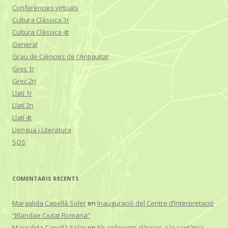
Conferències virtuals
Cultura Clàssica 3r
Cultura Clàssica 4t
General
Grau de Ciències de l'Antiguitat
Grec 1r
Grec 2n
Llatí 1r
Llatí 2n
Llatí 4t
Llengua i Literatura
SOS
COMENTARIS RECENTS
Margalida Capellà Soler
en
Inauguració del Centre d’Interpretació
“Blandae Ciutat Romana”
Margalida Capellà Soler
en
Els referents clàssics a la cantània