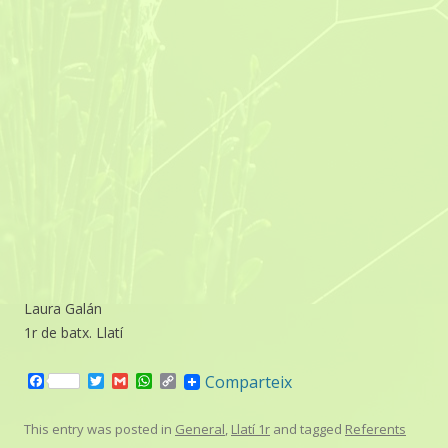
Laura Galán
1r de batx. Llatí
F
T
G
W
C
Comparteix
a
w
m
h
o
c
i
a
a
p
e
t
i
t
y
This entry was posted in
General
,
Llatí 1r
and tagged
Referents
b
t
l
s
L