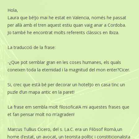
Hola,
Laura que bé!Jo mai he estat en Valencia, només he passat
per allà amb el tren aquest estiu quan vaig anar a Cordoba.
Jo també he encontrat molts referents clàssics en Ibiza.
La traducció de la frase:
-¿Que pot semblar gran en les coses humanes, els quals
coneixen toda la eternidad i la magnitud del mon enter?Cicer.
Si, crec que està bé per decorar un hotel!Jo en casa tinc un
puzle d’un mapa antic en la paret!
La frase em sembla molt filosofica!A mi aquestes frases que
et fan pensar molt no m’agraden!
Marcus Tullius Cicero, del s. I,a.C. era un Filòsof Romà,un
home d’estat, un avocat, un teorista polític i constiticionalista