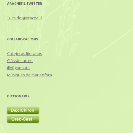
ARACNEFIL TWITTER
Tuits de @AracneFil
COL·LABORACIONS
Callejeros literarios
Clàssics arreu
illARgonauta
Músiques de mar enfora
DICCIONARIS