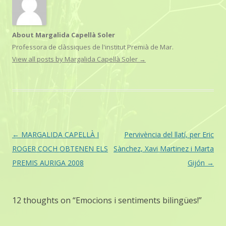
About Margalida Capellà Soler
Professora de clàssiques de l'institut Premià de Mar.
View all posts by Margalida Capellà Soler
→
Post
←
MARGALIDA CAPELLÀ I
Pervivència del llatí, per Eric
navigation
ROGER COCH OBTENEN ELS
Sànchez, Xavi Martinez i Marta
PREMIS AURIGA 2008
Gijón
→
12 thoughts on “
Emocions i sentiments bilingües!
”