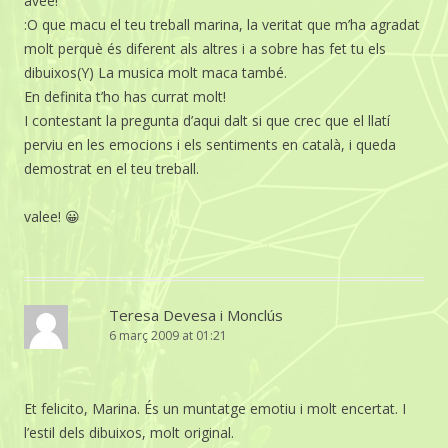
avee!
:O que macu el teu treball marina, la veritat que m’ha agradat
molt perquè és diferent als altres i a sobre has fet tu els
dibuixos(Y) La musica molt maca també.
En definita t’ho has currat molt!
I contestant la pregunta d’aqui dalt si que crec que el llatí
perviu en les emocions i els sentiments en català, i queda
demostrat en el teu treball.
valee! 😀
Teresa Devesa i Monclús
6 març 2009 at 01:21
Et felicito, Marina. És un muntatge emotiu i molt encertat. I
l’estil dels dibuixos, molt original.