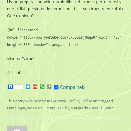
Us he preparat un vídeo amb dibuixets meus per demostrar
que el llatí perviu en les emocions i els sentiments en català.
Què n’opineu?
[kml_flashembed
movie="http://www.youtube.com/v/J0UErj0WqwU" width="425"
height="350" wmode="transparent" /]
Marina Caimel
4rt Llatí
F
T
G
W
C
Comparteix
a
w
m
h
o
c
i
a
a
p
e
t
i
t
y
This entry was posted in
General
,
Llatí 1r
,
Llatí 4t
and tagged
b
t
l
s
L
Etimologia
,
Vídeo
on
5 març 2009
by
Margalida Capellà Soler
.
o
e
A
i
o
r
p
n
k
p
k