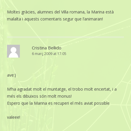
Moltes gràcies, alumnes del Vil·la romana, la Marina està
malalta i aquests comentaris segur que l’animaran!
Cristina Bellido
6 març 2009 at 17:05
ave:)
M’ha agradat molt el muntatge, el trobo molt encertat, i a
més els dibuixos són molt monus!
Espero que la Marina es recuperi el més aviat possible
valeee!