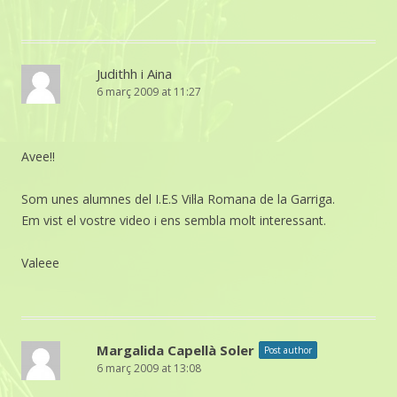
Judithh i Aina
6 març 2009 at 11:27
Avee!!
Som unes alumnes del I.E.S Vil·la Romana de la Garriga.
Em vist el vostre video i ens sembla molt interessant.
Valeee
Margalida Capellà Soler
Post author
6 març 2009 at 13:08