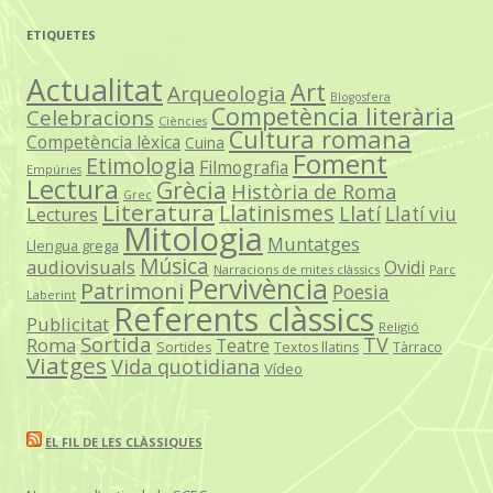
ETIQUETES
Actualitat
Art
Arqueologia
Blogosfera
Competència literària
Celebracions
Ciències
Cultura romana
Competència lèxica
Cuina
Foment
Etimologia
Filmografia
Empúries
Lectura
Grècia
Història de Roma
Grec
Literatura
Llatinismes
Llatí
Llatí viu
Lectures
Mitologia
Muntatges
Llengua grega
Música
audiovisuals
Ovidi
Narracions de mites clàssics
Parc
Pervivència
Patrimoni
Poesia
Laberint
Referents clàssics
Publicitat
Religió
Sortida
TV
Roma
Teatre
Sortides
Textos llatins
Tàrraco
Viatges
Vida quotidiana
Vídeo
EL FIL DE LES CLÀSSIQUES