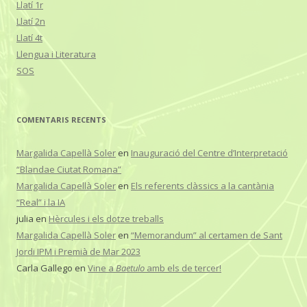
Llatí 1r
Llatí 2n
Llatí 4t
Llengua i Literatura
SOS
COMENTARIS RECENTS
Margalida Capellà Soler
en
Inauguració del Centre d’Interpretació
“Blandae Ciutat Romana”
Margalida Capellà Soler
en
Els referents clàssics a la cantània
“Real” i la IA
julia
en
Hèrcules i els dotze treballs
Margalida Capellà Soler
en
“Memorandum” al certamen de Sant
Jordi IPM i Premià de Mar 2023
Carla Gallego
en
Vine a
Baetulo
amb els de tercer!