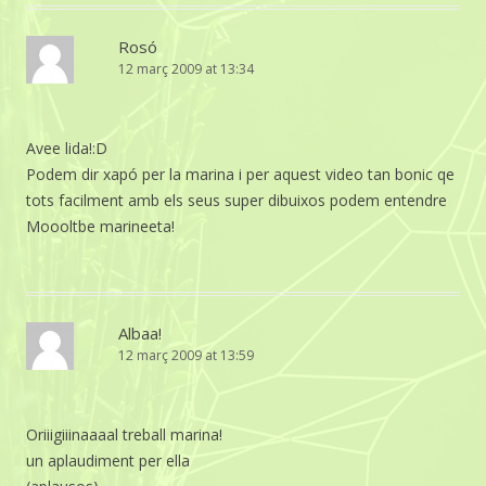
Rosó
12 març 2009 at 13:34
Avee lida!:D
Podem dir xapó per la marina i per aquest video tan bonic qe
tots facilment amb els seus super dibuixos podem entendre
Moooltbe marineeta!
Albaa!
12 març 2009 at 13:59
Oriiigiiinaaaal treball marina!
un aplaudiment per ella