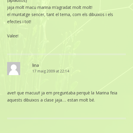
(aplausos)
jaja molt macu marina m’agradat molt molt!
el muntatge sencer, tant el tema, com els dibuixos i els
efectes i tot!
Valee!
lina
17 maig 2009 at 22:14
ave!! que macuu!! ja em preguntaba perquè la Marina feia
aquests dibuixos a clase jaja…. estan molt bé.