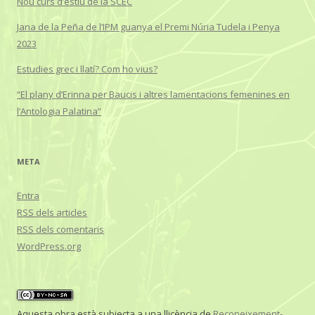
Nou curs d’estiu de la SCEC
Jana de la Peña de l’IPM guanya el Premi Núria Tudela i Penya
2023
Estudies grec i llatí? Com ho vius?
“El plany d’Erinna per Baucis i altres lamentacions femenines en
l’Antologia Palatina”
META
Entra
RSS
dels articles
RSS
dels comentaris
WordPress.org
Aquesta obra està subjecta a una llicència de
Reconeixement-