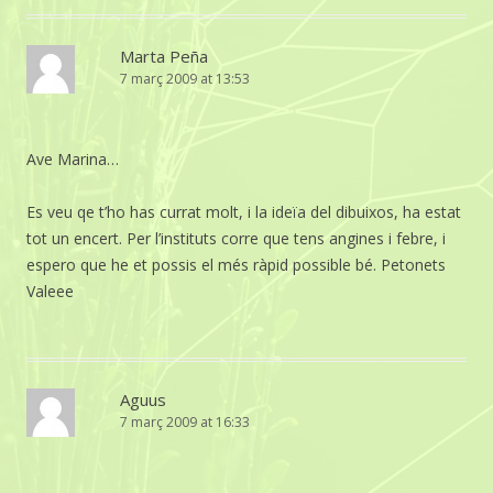
Marta Peña
7 març 2009 at 13:53
Ave Marina…
Es veu qe t’ho has currat molt, i la ideïa del dibuixos, ha estat
tot un encert. Per l’instituts corre que tens angines i febre, i
espero que he et possis el més ràpid possible bé. Petonets
Valeee
Aguus
7 març 2009 at 16:33