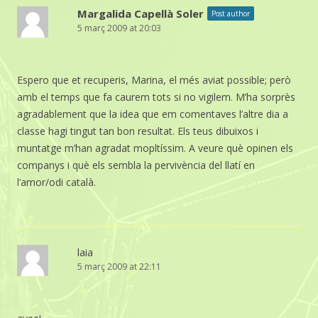
Margalida Capellà Soler
Post author
5 març 2009 at 20:03
Espero que et recuperis, Marina, el més aviat possible; però
amb el temps que fa caurem tots si no vigilem. M’ha sorprès
agradablement que la idea que em comentaves l’altre dia a
classe hagi tingut tan bon resultat. Els teus dibuixos i
muntatge m’han agradat mopltíssim. A veure què opinen els
companys i què els sembla la pervivència del llatí en
l’amor/odi català.
laia
5 març 2009 at 22:11