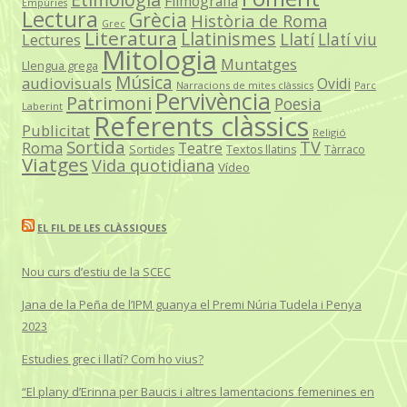
Filmografia
Empúries
Lectura
Grècia
Història de Roma
Grec
Literatura
Llatinismes
Llatí
Llatí viu
Lectures
Mitologia
Muntatges
Llengua grega
Música
audiovisuals
Ovidi
Narracions de mites clàssics
Parc
Pervivència
Patrimoni
Poesia
Laberint
Referents clàssics
Publicitat
Religió
Sortida
TV
Roma
Teatre
Sortides
Textos llatins
Tàrraco
Viatges
Vida quotidiana
Vídeo
EL FIL DE LES CLÀSSIQUES
Nou curs d’estiu de la SCEC
Jana de la Peña de l’IPM guanya el Premi Núria Tudela i Penya
2023
Estudies grec i llatí? Com ho vius?
“El plany d’Erinna per Baucis i altres lamentacions femenines en