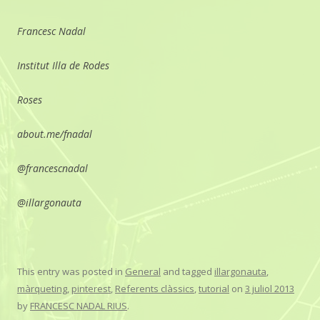
Francesc Nadal
Institut Illa de Rodes
Roses
about.me/fnadal
@francescnadal
@illargonauta
This entry was posted in
General
and tagged
illargonauta
,
màrqueting
,
pinterest
,
Referents clàssics
,
tutorial
on
3 juliol 2013
by
FRANCESC NADAL RIUS
.