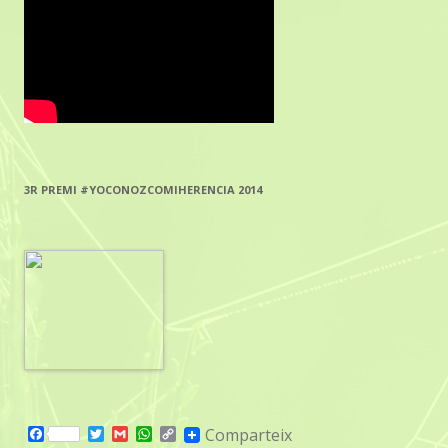
3R PREMI #YOCONOZCOMIHERENCIA 2014
F
T
G
W
C
Comparteix