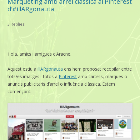
Màrqueting amb arrel clàssica al Pinterest
d’#illARgonauta
3 Replies
Hola, amics i amigues d’Aracne,
Aquest estiu a
illARgonauta
ens hem proposat recopilar entre
tots/es imatges i fotos a
Pinterest
amb cartells, marques o
anuncis publicitaris d’arrel o influència clàssica. Estem
començant.