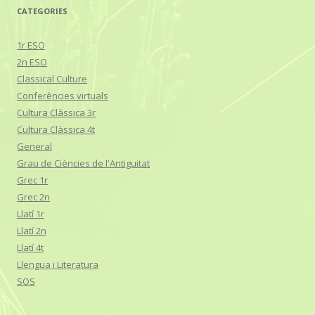
CATEGORIES
1r ESO
2n ESO
Classical Culture
Conferències virtuals
Cultura Clàssica 3r
Cultura Clàssica 4t
General
Grau de Ciències de l'Antiguitat
Grec 1r
Grec 2n
Llatí 1r
Llatí 2n
Llatí 4t
Llengua i Literatura
SOS