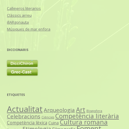
Callejeros literarios
Clàssics arreu
illARgonauta
Músiques de mar enfora
DICCIONARIS
ETIQUETES
Actualitat
Art
Arqueologia
Blogosfera
Competència literària
Celebracions
Ciències
Cultura romana
Competència lèxica
Cuina
Foment
Etimologia