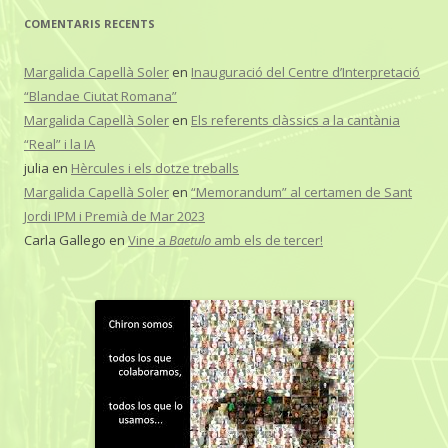
COMENTARIS RECENTS
Margalida Capellà Soler
en
Inauguració del Centre d’Interpretació
“Blandae Ciutat Romana”
Margalida Capellà Soler
en
Els referents clàssics a la cantània
“Real” i la IA
julia
en
Hèrcules i els dotze treballs
Margalida Capellà Soler
en
“Memorandum” al certamen de Sant
Jordi IPM i Premià de Mar 2023
Carla Gallego
en
Vine a
Baetulo
amb els de tercer!