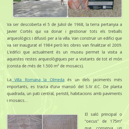
Va ser descoberta el 5 de Juliol de 1968, la terra pertanyia a
Javier Cortés qui va donar i gestionar tots els treballs
arqueològics i difusió per a la vil·la. Van construir un edifici que
va ser inaugurat el 1984 però les obres van finalitzar el 2009.
L’edifici que actualment és un museu permet la visita a
aquestes restes arqueològiques per a visitants de tot el món
(consta de més de 1.500 m² de mosaics).
La
Villa Romana la Olmeda
és un dels jaciments més
importants, es tracta d’una mansió del S.IV d.C. De planta
quadrada, un pati central, peristil, habitacions amb paviments
i mosaics…
El saló principal o
“oecus” de 175m²
que conserva un