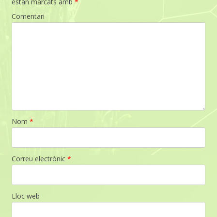
estan marcats amb
*
Comentari
Nom
*
Correu electrònic
*
Lloc web