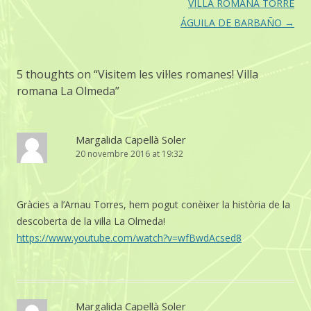
navigation
VILLA ROMANA TORRE
ÁGUILA DE BARBAÑO
→
5 thoughts on “
Visitem les vil·les romanes! Villa
romana La Olmeda
”
Margalida Capellà Soler
20 novembre 2016 at 19:32
Gràcies a l’Arnau Torres, hem pogut conèixer la història de la
descoberta de la vil·la La Olmeda!
https://www.youtube.com/watch?v=wfBwdAcsed8
Margalida Capellà Soler