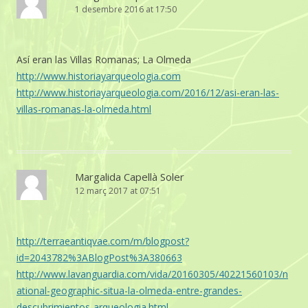
1 desembre 2016 at 17:50
Así eran las Villas Romanas; La Olmeda
http://www.historiayarqueologia.com
http://www.historiayarqueologia.com/2016/12/asi-eran-las-
villas-romanas-la-olmeda.html
Margalida Capellà Soler
12 març 2017 at 07:51
http://terraeantiqvae.com/m/blogpost?
id=2043782%3ABlogPost%3A380663
http://www.lavanguardia.com/vida/20160305/40221560103/n
ational-geographic-situa-la-olmeda-entre-grandes-
descubrimientos-arqueologia.html