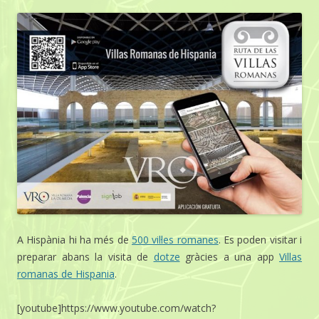
A Hispània hi ha més de
500 vil·les romanes
. Es poden visitar i
preparar abans la visita de
dotze
gràcies a una app
Villas
romanas de Hispania
.
[youtube]https://www.youtube.com/watch?