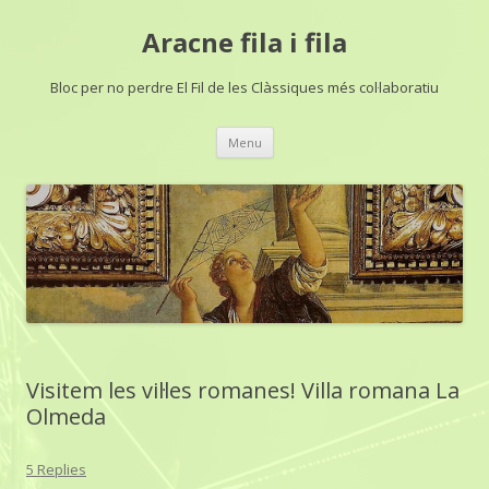
Aracne fila i fila
Bloc per no perdre El Fil de les Clàssiques més col·laboratiu
Skip
Menu
to
content
Visitem les vil·les romanes! Villa romana La
Olmeda
5 Replies