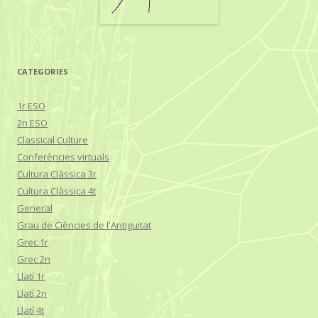
CATEGORIES
1r ESO
2n ESO
Classical Culture
Conferències virtuals
Cultura Clàssica 3r
Cultura Clàssica 4t
General
Grau de Ciències de l'Antiguitat
Grec 1r
Grec 2n
Llatí 1r
Llatí 2n
Llatí 4t