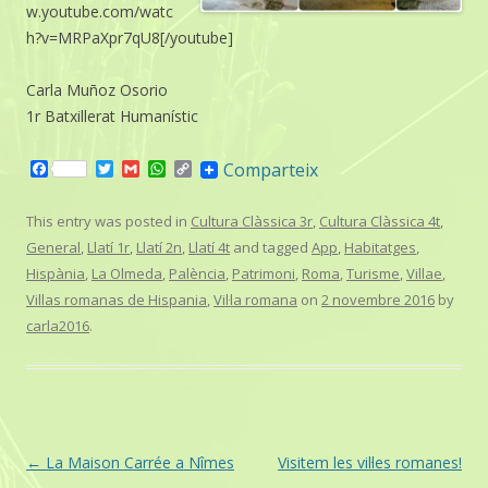
w.youtube.com/watc
h?v=MRPaXpr7qU8[/youtube]
Carla Muñoz Osorio
1r Batxillerat Humanístic
F
T
G
W
C
Comparteix
a
w
m
h
o
c
i
a
a
p
e
t
i
t
y
This entry was posted in
Cultura Clàssica 3r
,
Cultura Clàssica 4t
,
b
t
l
s
L
General
,
Llatí 1r
,
Llatí 2n
,
Llatí 4t
and tagged
App
,
Habitatges
,
o
e
A
i
o
r
p
n
Hispània
,
La Olmeda
,
Palència
,
Patrimoni
,
Roma
,
Turisme
,
Villae
,
k
p
k
Villas romanas de Hispania
,
Vil·la romana
on
2 novembre 2016
by
carla2016
.
Post
←
La Maison Carrée a Nîmes
Visitem les vil·les romanes!