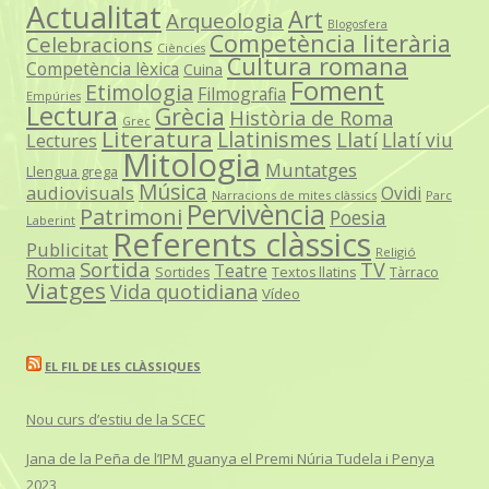
Actualitat
Art
Arqueologia
Blogosfera
Competència literària
Celebracions
Ciències
Cultura romana
Competència lèxica
Cuina
Foment
Etimologia
Filmografia
Empúries
Lectura
Grècia
Història de Roma
Grec
Literatura
Llatinismes
Llatí
Llatí viu
Lectures
Mitologia
Muntatges
Llengua grega
Música
audiovisuals
Ovidi
Narracions de mites clàssics
Parc
Pervivència
Patrimoni
Poesia
Laberint
Referents clàssics
Publicitat
Religió
Sortida
TV
Roma
Teatre
Sortides
Textos llatins
Tàrraco
Viatges
Vida quotidiana
Vídeo
EL FIL DE LES CLÀSSIQUES
Nou curs d’estiu de la SCEC
Jana de la Peña de l’IPM guanya el Premi Núria Tudela i Penya
2023