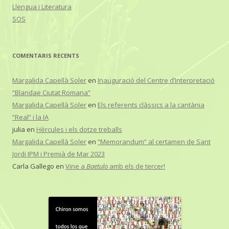
Llengua i Literatura
SOS
COMENTARIS RECENTS
Margalida Capellà Soler
en
Inauguració del Centre d’Interpretació
“Blandae Ciutat Romana”
Margalida Capellà Soler
en
Els referents clàssics a la cantània
“Real” i la IA
julia
en
Hèrcules i els dotze treballs
Margalida Capellà Soler
en
“Memorandum” al certamen de Sant
Jordi IPM i Premià de Mar 2023
Carla Gallego
en
Vine a
Baetulo
amb els de tercer!