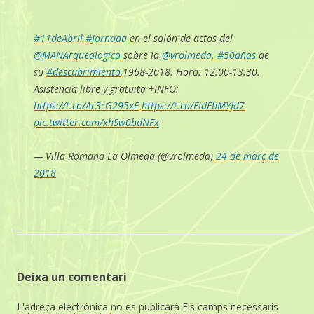
#11deAbril
#Jornada
en el salón de actos del
@MANArqueologico
sobre la
@vrolmeda
.
#50años
de
su
#descubrimiento
,1968-2018. Hora: 12:00-13:30.
Asistencia libre y gratuita +INFO:
https://t.co/Ar3cG295xF
https://t.co/EldEbMYfd7
pic.twitter.com/xhSw0bdNFx
— Villa Romana La Olmeda (@vrolmeda)
24 de març de
2018
Deixa un comentari
L'adreça electrònica no es publicarà
Els camps necessaris