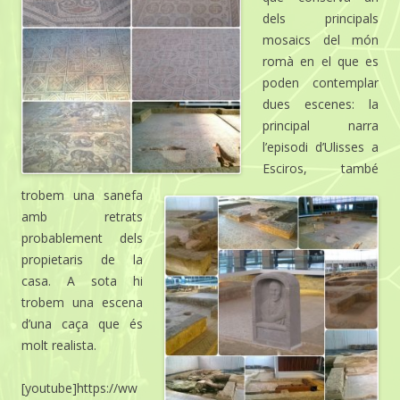
dels principals
mosaics del món
romà en el que es
poden contemplar
dues escenes: la
principal narra
l’episodi d’Ulisses a
Esciros, també
trobem una sanefa
amb retrats
probablement dels
propietaris de la
casa. A sota hi
trobem una escena
d’una caça que és
molt realista.
[youtube]https://ww