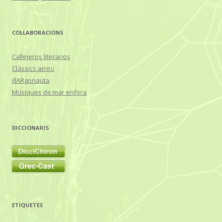
COL·LABORACIONS
Callejeros literarios
Clàssics arreu
illARgonauta
Músiques de mar enfora
DICCIONARIS
ETIQUETES