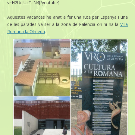
v=H2UcJUcTcN4[/youtube]
Aquestes vacances he anat a fer una ruta per Espanya i una
de les parades va ser a la zona de Palència on hi ha la
Villa
Romana la Olmeda
.