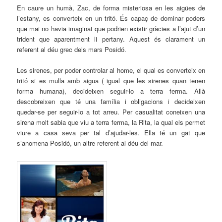
En caure un humà, Zac, de forma misteriosa en les aigües de
l’estany, es converteix en un tritó. És capaç de dominar poders
que mai no havia imaginat que podrien existir gràcies a l’ajut d’un
trident que aparentment li pertany. Aquest és clarament un
referent al déu grec dels mars Posidó.
Les sirenes, per poder controlar al home, el qual es converteix en
tritó si es mulla amb aigua ( igual que les sirenes quan tenen
forma humana), decideixen seguir-lo a terra ferma. Allà
descobreixen que té una família i obligacions i decideixen
quedar-se per seguir-lo a tot arreu. Per casualitat coneixen una
sirena molt sabia que viu a terra ferma, la Rita, la qual els permet
viure a casa seva per tal d’ajudar-les. Ella té un gat que
s’anomena Posidó, un altre referent al déu del mar.