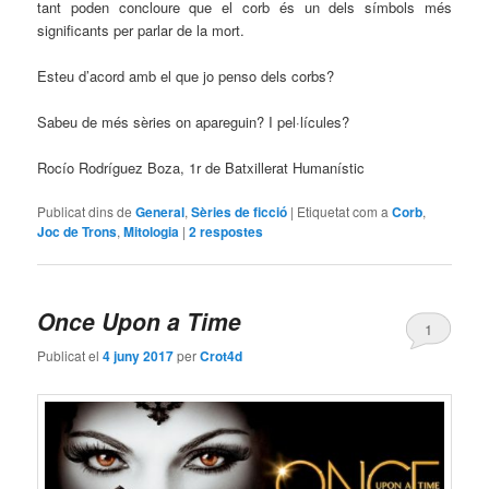
tant poden concloure que el corb és un dels símbols més
significants per parlar de la mort.
Esteu d’acord amb el que jo penso dels corbs?
Sabeu de més sèries on apareguin? I pel·lícules?
Rocío Rodríguez Boza, 1r de Batxillerat Humanístic
Publicat dins de
General
,
Sèries de ficció
|
Etiquetat com a
Corb
,
Joc de Trons
,
Mitologia
|
2
respostes
Once Upon a Time
1
Publicat el
4 juny 2017
per
Crot4d