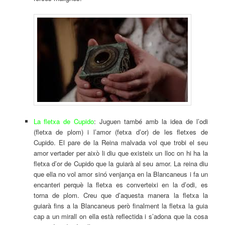
La fletxa de Cupido
: Juguen també amb la idea de l’odi
(fletxa de plom) i l’amor (fetxa d’or) de les fletxes de
Cupido. El pare de la Reina malvada vol que trobi el seu
amor vertader per això li diu que existeix un lloc on hi ha la
fletxa d’or de Cupido que la guiarà al seu amor. La reina diu
que ella no vol amor sinó venjança en la Blancaneus i fa un
encanteri perquè la fletxa es converteixi en la d’odi, es
torna de plom. Creu que d’aquesta manera la fletxa la
guiarà fins a la Blancaneus però finalment la fletxa la guia
cap a un mirall on ella està reflectida i s’adona que la cosa