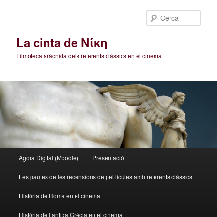
Cerca
La cinta de Νίκη
Filmoteca aràcnida dels referents clàssics en el cinema
Menú
Àgora Digital (Moodle)
Presentació
Aneu
Aneu
principal
Les pautes de les recensions de pel·lícules amb referents clàssics
al
al
Història de Roma en el cinema
contingut
contingut
Història de l’antiga Grècia en el cinema