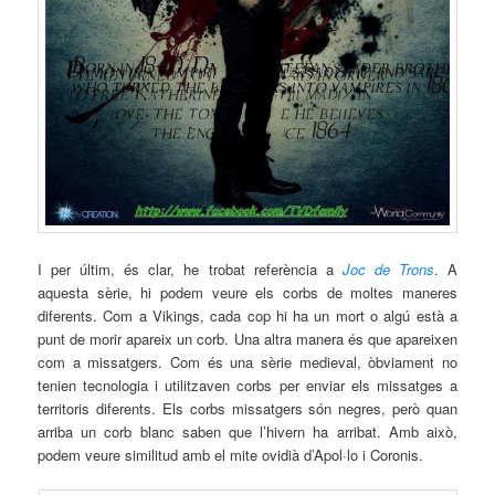
I per últim, és clar, he trobat referència a
Joc de Trons
. A
aquesta sèrie, hi podem veure els corbs de moltes maneres
diferents. Com a Vikings, cada cop hi ha un mort o algú està a
punt de morir apareix un corb. Una altra manera és que apareixen
com a missatgers. Com és una sèrie medieval, òbviament no
tenien tecnologia i utilitzaven corbs per enviar els missatges a
territoris diferents. Els corbs missatgers són negres, però quan
arriba un corb blanc saben que l’hivern ha arribat. Amb això,
podem veure similitud amb el mite ovidià d’Apol·lo i Coronis.