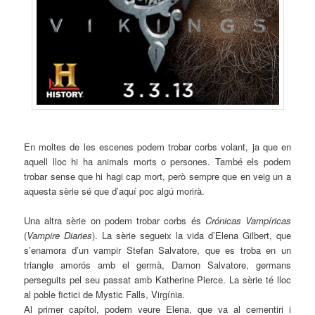
En moltes de les escenes podem trobar corbs volant, ja que en
aquell lloc hi ha animals morts o persones. També els podem
trobar sense que hi hagi cap mort, però sempre que en veig un a
aquesta sèrie sé que d’aquí poc algú morirà.
Una altra sèrie on podem trobar corbs és
Crónicas
Vampíricas
(
Vampire
Diaries
). La sèrie segueix la vida d’Elena Gilbert, que
s’enamora d’un vampir
Stefan
Salvatore
, que es troba en un
triangle amorós amb el germà,
Damon
Salvatore
, germans
perseguits pel seu passat amb
Katherine
Pierce
. La sèrie té lloc
al poble fictici de
Mystic
Falls,
Virgínia
.
Al primer capítol, podem veure Elena, que va al cementiri i