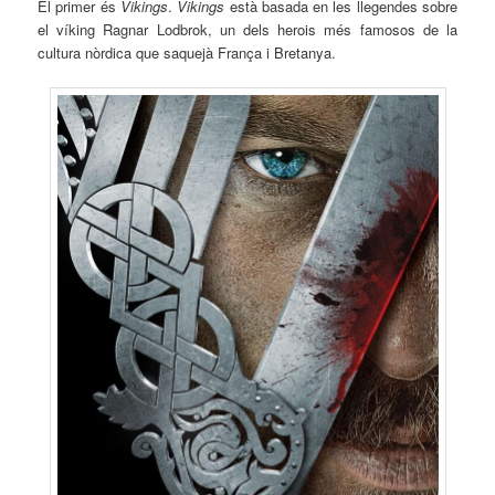
El primer és
Vikings
.
Vikings
està basada en les llegendes sobre
el víking
Ragnar
Lodbrok
, un dels herois més famosos de la
cultura nòrdica que saquejà França i Bretanya.