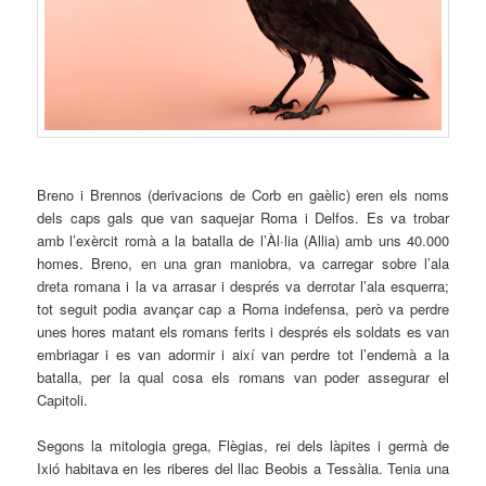
Breno
i
Brennos
(derivacions de Corb en gaèlic) eren els noms
dels caps gals que van saquejar Roma i Delfos. Es va trobar
amb l’exèrcit romà a la batalla de l’
Àl·lia
(
Allia
) amb uns 40.000
homes.
Breno
, en una gran maniobra, va carregar sobre l’ala
dreta romana i la va arrasar i després va derrotar l’ala esquerra;
tot seguit podia avançar cap a Roma indefensa, però va perdre
unes hores matant els romans ferits i després els soldats es van
embriagar i es van adormir i així van perdre tot l’endemà a la
batalla, per la qual cosa els romans van poder assegurar el
Capitoli.
Segons la mitologia grega,
Flègias
, rei dels
làpites
i germà de
Ixió
habitava en les riberes del llac
Beobis
a Tessàlia. Tenia una