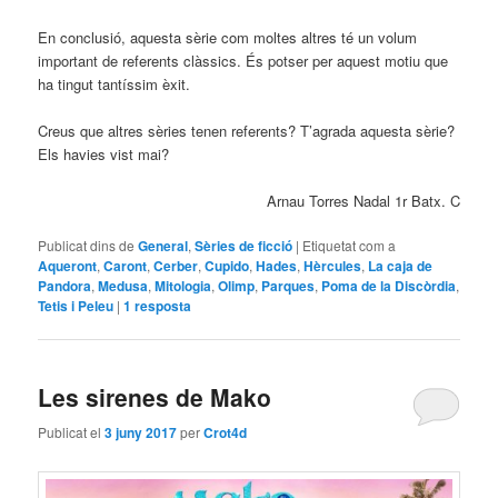
En conclusió, aquesta sèrie com moltes altres té un volum
important de referents clàssics. És potser per aquest motiu que
ha tingut tantíssim èxit.
Creus que altres sèries tenen referents? T’agrada aquesta sèrie?
Els havies vist mai?
Arnau Torres Nadal 1r Batx. C
Publicat dins de
General
,
Sèries de ficció
|
Etiquetat com a
Aqueront
,
Caront
,
Cerber
,
Cupido
,
Hades
,
Hèrcules
,
La caja de
Pandora
,
Medusa
,
Mitologia
,
Olimp
,
Parques
,
Poma de la Discòrdia
,
Tetis i Peleu
|
1
resposta
Les sirenes de Mako
Publicat el
3 juny 2017
per
Crot4d