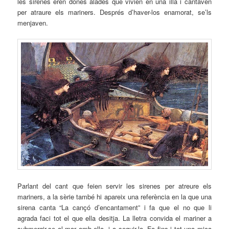
les sirenes eren dones alades que vivien en una illa i cantaven
per atraure els mariners. Després d’haver-los enamorat, se’ls
menjaven.
Parlant del cant que feien servir les sirenes per atreure els
mariners, a la sèrie també hi apareix una referència en la que una
sirena canta “La cançó d’encantament” i fa que el no que li
agrada faci tot el que ella desitja. La lletra convida el mariner a
submergir-se al mar amb ella i a seguir-la. Fa fins i tot una mica