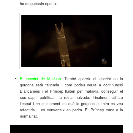
ho creguessin oportú.
El laberint de Medusa
: També apareix el laberint on la
gorgona està tancada i com podeu veure a continuació
Blancaneus i el Príncep lluiten per matar-la, conseguir el
seu cap i petrificar la reina malvada. Finalment utilitza
l’escut i en el moment en què la gorgona el mira es veu
refectida i es converteix en pedra. El Príncep torna a la
normalitat.