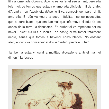
filla anomenada Coronis. Apol·lo es va fer el seu amant, però ella
feia molt de temps que estava enamorada d’
Isiquis
, fill de
Élato
,
d’
Arcadia
i en l’absència d’Apol·lo li va concedir compartir el llit
amb ella. El déu va veure la seva infidelitat, sense necessitat
que el corb blanc, que era l’animal que informava el déu de les
coses de la terra, la denunciés. En arribar el va reprendre per no
haver-li picat els ulls a Isquis i en càstig el va tornar totalment
negre, sense que tornés a haver-hi corbs blancs. No obstant
això, el corb va conservar el do de “parlar i predir el futur”.
També ha estat vinculat a multitud d’ocasions amb el mal, el
dimoni i la foscor.