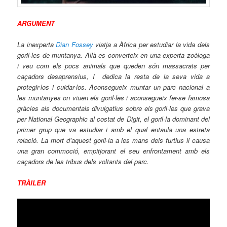
ARGUMENT
La inexperta
Dian Fossey
viatja a Àfrica per estudiar la vida dels
goril·les de muntanya. Allà es converteix en una experta zoòloga
i veu com els pocs animals que queden són massacrats per
caçadors desaprensius, I dedica la resta de la seva vida a
protegir-los i cuidar-los. Aconsegueix muntar un parc nacional a
les muntanyes on viuen els goril·les i aconsegueix fer-se famosa
gràcies als documentals divulgatius sobre els goril·les que grava
per National Geographic al costat de Digit, el goril·la dominant del
primer grup que va estudiar i amb el qual entaula una estreta
relació. La mort d’aquest goril·la a les mans dels furtius li causa
una gran commoció, empitjorant el seu enfrontament amb els
caçadors de les tribus dels voltants del parc.
TRÀILER