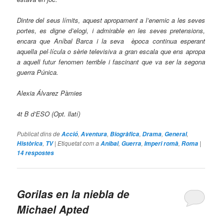
Dintre del seus límits, aquest apropament a l’enemic a les seves
portes, es digne d’elogi, i admirable en les seves pretensions,
encara que Aníbal Barca i la seva època continua esperant
aquella pel·lícula o sèrie televisiva a gran escala que ens apropa
a aquell futur fenomen terrible i fascinant que va ser la segona
guerra Púnica.
Alexia Álvarez Pàmies
4t B d’ESO (Opt. llatí)
Publicat dins de
,
,
,
,
,
Acció
Aventura
Biogràfica
Drama
General
,
|
Etiquetat com a
,
,
,
|
Històrica
TV
Anibal
Guerra
Imperi romà
Roma
14
respostes
Gorilas en la niebla
de
Michael Apted