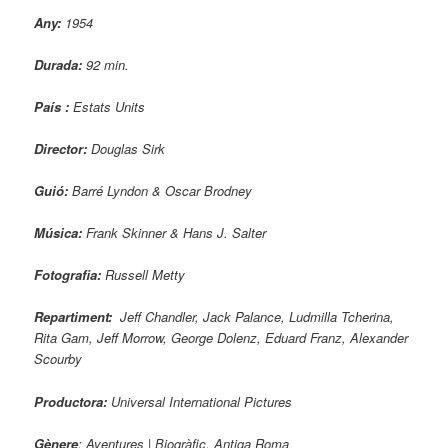
Any:
1954
Durada:
92 min.
País :
Estats Units
Director:
Douglas Sirk
Guió:
Barré Lyndon & Oscar Brodney
Música:
Frank Skinner & Hans J. Salter
Fotografia:
Russell Metty
Repartiment:
Jeff Chandler, Jack Palance, Ludmilla Tcherina,
Rita Gam, Jeff Morrow, George Dolenz, Eduard Franz, Alexander
Scourby
Productora:
Universal International Pictures
Gènere
: Aventures | Biogràfic. Antiga Roma