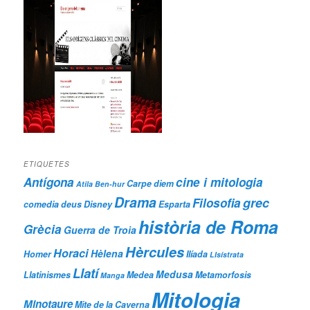
ETIQUETES
Antígona
cine i mitologia
Carpe diem
Atila
Ben-hur
Drama
grec
Filosofia
comedia
deus
Disney
Esparta
història de Roma
Grècia
Guerra de Troia
Hèrcules
Horaci
Hèlena
Homer
Ilíada
LIsístrata
Llatí
Medusa
Llatinismes
Medea
Metamorfosis
Manga
Mitologia
Minotaure
Mite de la Caverna