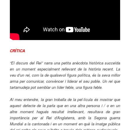
CRÍTICA
“El discurs del Rei” narra una petita anècdota històrica succeïda
en un moment especialment rellevant de la història recent. La
veu d’un rei, com la de qualsevol figura política, és la seva millor
arma per comunicar, convèncer i liderar el seu poble. Un rei que
tartamudeja pot semblar un líder feble, una figura feble.
Al meu entendre, la gran troballa de la pel·lícula és mostrar que
aquest defecte de la parla que en una altra persona i / o en un
altre moment hagués resultat irrellevant, resultava de gran
importància per al Rei d’Anglaterra, amb la Segona guerra
Mundial a la cantonada i en un moment en què la imatge pública
del rei arriba als seus súbdits a través dels mitjans audiovisuals.