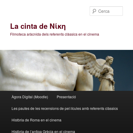
Cerca
La cinta de Νίκη
Filmoteca aràcnida dels referents clàssics en el cinema
Menú
Àgora Digital (Moodle)
Presentació
Aneu
Aneu
principal
Les pautes de les recensions de pel·lícules amb referents clàssics
al
al
Història de Roma en el cinema
contingut
contingut
Història de l’antiga Grècia en el cinema