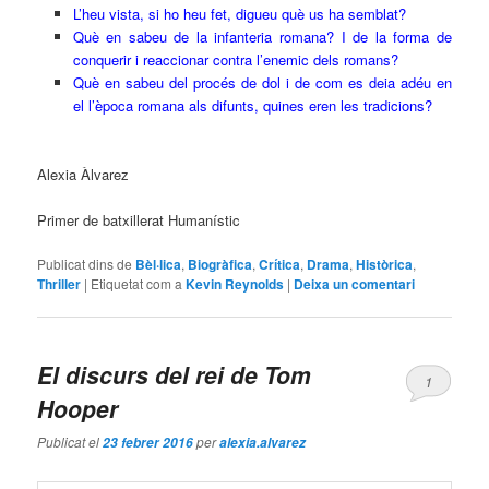
L’heu vista, si ho heu fet, digueu què us ha semblat?
Què en sabeu de la infanteria romana? I de la forma de
conquerir i reaccionar contra l’enemic dels romans?
Què en sabeu del procés de dol i de com es deia adéu en
el l’època romana als difunts, quines eren les tradicions?
Alexia Àlvarez
Primer de batxillerat Humanístic
Publicat dins de
Bèl·lica
,
Biogràfica
,
Crítica
,
Drama
,
Històrica
,
Thriller
|
Etiquetat com a
Kevin Reynolds
|
Deixa un comentari
El discurs del rei
de Tom
1
Hooper
Publicat el
per
23 febrer 2016
alexia.alvarez