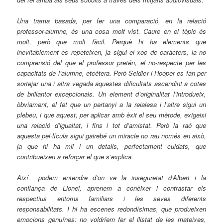
Una trama basada, per fer una comparació, en la relació
professor-alumne, és una cosa molt vist. Caure en el tòpic és
molt, però que molt fàcil. Perquè hi ha elements que
inevitablement es repeteixen, ja sigui el xoc de caràcters, la no
comprensió del que el professor pretén, el no-respecte per les
capacitats de l’alumne, etcètera. Però Seidler i Hooper es fan per
sortejar una i altra vegada aquestes dificultats ascendint a cotes
de brillantor excepcionals. Un element d’originalitat l’introdueix,
òbviament, el fet que un pertanyi a la reialesa i l’altre sigui un
plebeu, i que aquest, per aplicar amb èxit el seu mètode, exigeixi
una relació d’igualtat, i fins i tot d’amistat. Però la raó que
aquesta pel·lícula sigui gairebé un miracle no rau només en això,
ja que hi ha mil i un detalls, perfectament cuidats, que
contribueixen a reforçar el que s’explica.
Així podem entendre d’on ve la inseguretat d’Albert i la
confiança de Lionel, aprenem a conèixer i contrastar els
respectius entorns familiars i les seves diferents
responsabilitats. I hi ha escenes redondísimas, que produeixen
emocions genuïnes: no voldríem fer el llistat de les mateixes,