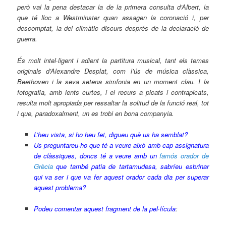
però val la pena destacar la de la primera consulta d’Albert, la
que té lloc a Westminster quan assagen la coronació i, per
descomptat, la del climàtic discurs després de la declaració de
guerra.
És molt intel·ligent i adient la partitura musical, tant els temes
originals d’Alexandre Desplat, com l’ús de música clàssica,
Beethoven i la seva setena simfonia en un moment clau. I la
fotografia, amb lents curtes, i el recurs a picats i contrapicats,
resulta molt apropiada per ressaltar la solitud de la funció real, tot
i que, paradoxalment, un es trobi en bona companyia.
L’heu vista, si ho heu fet, digueu què us ha semblat?
Us preguntareu-ho que té a veure això amb cap assignatura
de clàssiques, doncs té a veure amb un
famós orador de
Grècia
que també patia de tartamudesa, sabríeu esbrinar
qui va ser i que va fer aquest orador cada dia per superar
aquest problema?
Podeu comentar aquest fragment de la pel·lícula
: