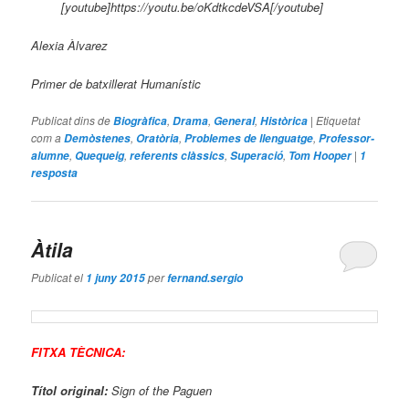
[youtube]https://youtu.be/oKdtkcdeVSA[/youtube]
Alexia Àlvarez
Primer de batxillerat Humanístic
Publicat dins de
,
,
,
|
Etiquetat
Biogràfica
Drama
General
Històrica
com a
,
,
,
Demòstenes
Oratòria
Problemes de llenguatge
Professor-
,
,
,
,
|
alumne
Quequeig
referents clàssics
Superació
Tom Hooper
1
resposta
Àtila
Publicat el
per
1 juny 2015
fernand.sergio
FITXA TÈCNICA:
Títol original:
Sign of the Paguen