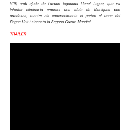
VIII) amb ajuda de l’expert logopeda Lionel Logue, que va
intentar eliminar-la emprant una sèrie de tècniques poc
ortodoxes, mentre els esdeveniments el porten al tronc del
Regne Unit i s’acosta la Segona Guerra Mundial.
TRÀILER