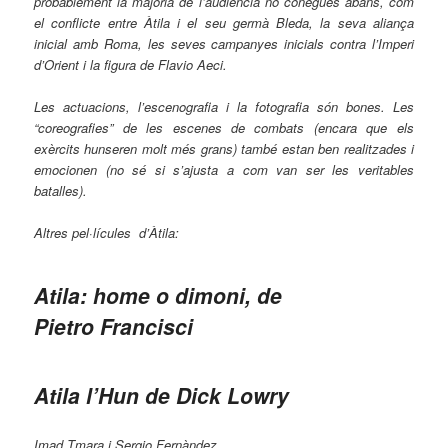
probablement la majoria de l’audiència no conegués abans, com
el conflicte entre Àtila i el seu germà Bleda, la seva aliança
inicial amb Roma, les seves campanyes inicials contra l’Imperi
d’Orient i la figura de Flavio Aeci.
Les actuacions, l’escenografia i la fotografia són bones. Les
“coreografies” de les escenes de combats (encara que els
exèrcits hunseren molt més grans) també estan ben realitzades i
emocionen (no sé si s’ajusta a com van ser les veritables
batalles).
Altres pel·lícules d’Àtila:
Atila: home o dimoni,
de
Pietro Francisci
Atila l’Hun
de Dick Lowry
Imad Tmara i Sergio Fernàndez