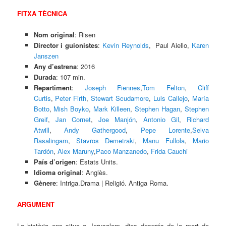
FITXA TÈCNICA
Nom original
: Risen
Director i guionistes
:
Kevin Reynolds
, Paul Aiello,
Karen
Janszen
Any d’estrena
: 2016
Durada
: 107 min.
Repartiment
:
Joseph Fiennes
,
Tom Felton
,
Cliff
Curtis
,
Peter Firth
,
Stewart Scudamore
,
Luis Callejo
,
María
Botto
,
Mish Boyko
,
Mark Killeen
,
Stephen Hagan
,
Stephen
Greif
,
Jan Cornet
,
Joe Manjón
,
Antonio Gil
,
Richard
Atwill
,
Andy Gathergood
,
Pepe Lorente
,
Selva
Rasalingam
,
Stavros Demetraki
,
Manu Fullola
,
Mario
Tardón
,
Àlex Maruny
,
Paco Manzanedo
,
Frida Cauchi
País d’origen
: Estats Units.
Idioma original
: Anglès.
Gènere
: Intriga.Drama | Religió. Antiga Roma.
ARGUMENT
La història ens situa a Jerusalem, dies després de la mort de