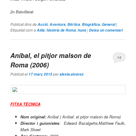
2n Batxillerat
Publicat dins de
,
,
,
,
|
Acció
Aventura
Bèl·lica
Biogràfica
General
Etiquetat com a
,
,
|
Atila
història de Roma
huns
Deixa un comentari
Aníbal, el pitjor malson de
14
Roma
(2006)
Publicat el
per
17 març 2015
alexia.alvarez
FITXA TÈCNICA
Nom original:
Aníbal
(
Aníbal: el pitjor malson de Roma
)
Director i guionistes
: Edward Bazalgette,Matthew Faulk,
Mark Skeet
Any d’estrena:
2006