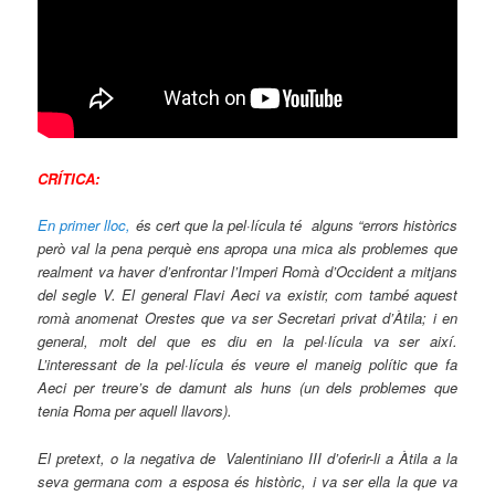
CRÍTICA:
En primer lloc,
és cert que la pel·lícula té alguns “errors històrics
però val la pena perquè ens apropa una mica als problemes que
realment va haver d’enfrontar l’Imperi Romà d’Occident a mitjans
del segle V. El general Flavi Aeci va existir, com també aquest
romà anomenat Orestes que va ser Secretari privat d’Àtila; i en
general, molt del que es diu en la pel·lícula va ser així.
L’interessant de la pel·lícula és veure el maneig polític que fa
Aeci per treure’s de damunt als huns (un dels problemes que
tenia Roma per aquell llavors).
El pretext, o la negativa de Valentiniano III d’oferir-li a Àtila a la
seva germana com a esposa és històric, i va ser ella la que va