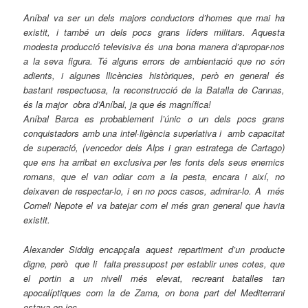
Aníbal va ser un dels majors conductors d’homes que mai ha
existit, i també un dels pocs grans líders militars. Aquesta
modesta producció televisiva és una bona manera d’apropar-nos
a la seva figura. Té alguns errors de ambientació que no són
adients, i algunes llicències històriques, però en general és
bastant respectuosa, la reconstrucció de la Batalla de Cannas,
és la major obra d’Aníbal, ja que és magnífica!
Aníbal Barca es probablement l’únic o un dels pocs grans
conquistadors amb una intel·ligència superlativa i amb capacitat
de superació, (vencedor dels Alps i gran estratega de Cartago)
que ens ha arribat en exclusiva per les fonts dels seus enemics
romans, que el van odiar com a la pesta, encara i així, no
deixaven de respectar-lo, i en no pocs casos, admirar-lo. A més
Corneli Nepote el va batejar com el més gran general que havia
existit.
Alexander Siddig encapçala aquest repartiment d’un producte
digne, però que li falta pressupost per establir unes cotes, que
el portin a un nivell més elevat, recreant batalles tan
apocalíptiques com la de Zama, on bona part del Mediterrani
estava en joc.