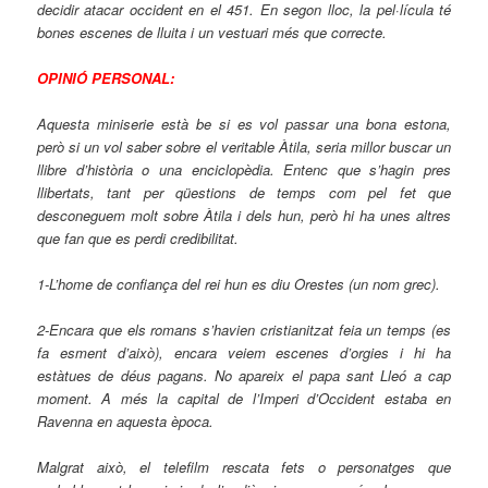
decidir atacar occident en el 451. En segon lloc, la pel·lícula té
bones escenes de lluita i un vestuari més que correcte.
OPINIÓ PERSONAL:
Aquesta miniserie està be si es vol passar una bona estona,
però si un vol saber sobre el veritable Àtila, seria millor buscar un
llibre d’història o una enciclopèdia. Entenc que s’hagin pres
llibertats, tant per qüestions de temps com pel fet que
desconeguem molt sobre Àtila i dels hun, però hi ha unes altres
que fan que es perdi credibilitat.
1-L’home de confiança del rei hun es diu Orestes (un nom grec).
2-Encara que els romans s’havien cristianitzat feia un temps (es
fa esment d’això), encara veiem escenes d’orgies i hi ha
estàtues de déus pagans. No apareix el papa sant Lleó a cap
moment. A més la capital de l’Imperi d’Occident estaba en
Ravenna
en aquesta època.
Malgrat això, el telefilm rescata fets o personatges que