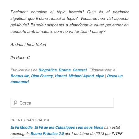
Realment compleix el tòpic horacià? Quin és el verdader
significat que li dóna Horaci al tòpic? Vosaltres heu vist aquesta
pel·lícula? Estaríeu disposats a abandonar la ciutat per entrar en
contacte amb la natura, com ho va fer Dian Fossey?
Andrea i Irina Balart
2n Batx. C
Publicat dins de
,
,
|
Etiquetat com a
Biogràfica
Drama
General
,
,
,
,
|
Beatus ille
Dian Fossey
Horaci
Michael Apted
tópic
Deixa un
comentari
C
e
r
c
BUENA PRÁCTICA 2.0
a
,
han estat
El Fil Moodle
El Fil de les Clàssiques i els seus blocs
reconeguts
dia 1 de febrer de 2013 per INTEF
Buena Práctica 2.0