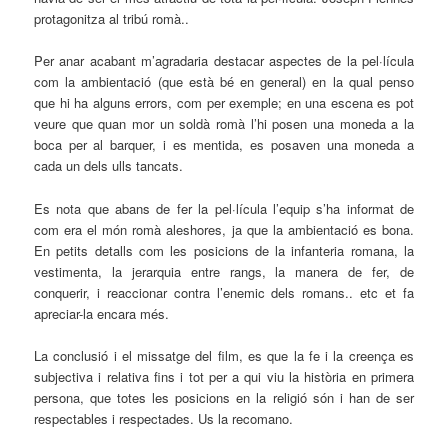
protagonitza al tribú romà..
Per anar acabant m’agradaria destacar aspectes de la pel·lícula
com la ambientació (que està bé en general) en la qual penso
que hi ha alguns errors, com per exemple; en una escena es pot
veure que quan mor un soldà romà l’hi posen una moneda a la
boca per al barquer, i es mentida, es posaven una moneda a
cada un dels ulls tancats.
Es nota que abans de fer la pel·lícula l’equip s’ha informat de
com era el món romà aleshores, ja que la ambientació es bona.
En petits detalls com les posicions de la infanteria romana, la
vestimenta, la jerarquia entre rangs, la manera de fer, de
conquerir, i reaccionar contra l’enemic dels romans.. etc et fa
apreciar-la encara més.
La conclusió i el missatge del film, es que la fe i la creença es
subjectiva i relativa fins i tot per a qui viu la història en primera
persona, que totes les posicions en la religió són i han de ser
respectables i respectades. Us la recomano.