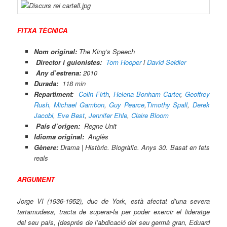
FITXA TÈCNICA
Nom original:
The King’s Speech
Director i guionistes:
Tom Hooper
i
David Seidler
Any d’estrena:
2010
Durada:
118 min
Repartiment:
Colin Firth
,
Helena Bonham Carter
,
Geoffrey
Rush,
Michael Gambon
,
Guy Pearce
,
Timothy Spall
,
Derek
Jacobi
,
Eve Best
,
Jennifer Ehle
,
Claire Bloom
País d’origen:
Regne Unit
Idioma original:
Anglès
Gènere:
Drama | Històric. Biogràfic. Anys 30. Basat en fets
reals
ARGUMENT
Jorge VI (1936-1952), duc de York, està afectat d’una severa
tartamudesa, tracta de superar-la per poder exercir el lideratge
del seu país, (després de l’abdicació del seu germà gran, Eduard