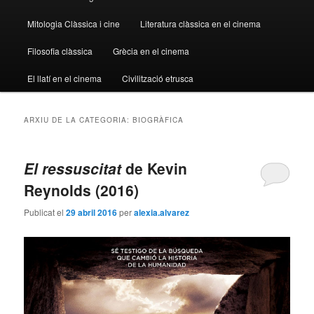
principal
secundari
Mitologia Clàssica i cine
Literatura clàssica en el cinema
Filosofia clàssica
Grècia en el cinema
El llatí en el cinema
Civilització etrusca
ARXIU DE LA CATEGORIA:
BIOGRÀFICA
El ressuscitat
de Kevin
Reynolds (2016)
Publicat el
29 abril 2016
per
alexia.alvarez