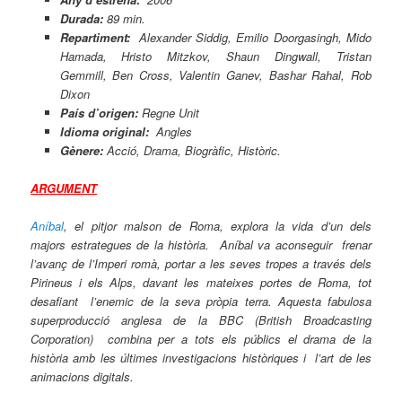
Durada:
89 min.
Repartiment:
Alexander Siddig, Emilio Doorgasingh, Mido
Hamada, Hristo Mitzkov, Shaun Dingwall, Tristan
Gemmill, Ben Cross, Valentin Ganev, Bashar Rahal, Rob
Dixon
País d’origen:
Regne Unit
Idioma original:
Angles
Gènere:
Acció, Drama, Biogràfic, Històric.
ARGUMENT
Aníbal
, el pitjor malson de Roma,
explora la vida d’un dels
majors estrategues de la història. Aníbal va aconseguir frenar
l’avanç de l’Imperi romà, portar a les seves tropes a través dels
Pirineus i els Alps, davant les mateixes portes de Roma, tot
desafiant l’enemic de la seva pròpia terra. Aquesta fabulosa
superproducció anglesa de la BBC (British Broadcasting
Corporation) combina per a tots els públics el drama de la
història amb les últimes investigacions històriques i l’art de les
animacions digitals.