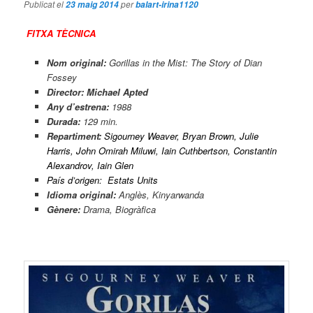
Publicat el
per
23 maig 2014
balart-irina1120
FITXA TÈCNICA
Nom original:
Gorillas in the Mist: The Story of Dian
Fossey
Director:
Michael Apted
Any d’estrena:
1988
Durada:
129 min.
Repartiment:
Sigourney Weaver
,
Bryan Brown
,
Julie
Harris
,
John Omirah Miluwi
,
Iain Cuthbertson
,
Constantin
Alexandrov
,
Iain Glen
País d’origen: Estats Units
Idioma original:
Anglès, Kinyarwanda
Gènere:
Drama, Biogràfica