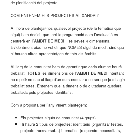
de planificació del projecte.
COM ENTENEM ELS PROJECTES AL XANDRI?
A l’hora de plantejar-nos qualsevol projecte (de la temàtica que
sigui) hem decidit que tant la programació com l’avaluació es
centrerà en
l’ÀMBIT DE MEDI
i les seves 4 dimensions.
Evidentment això no vol dir que NOMÉS sigui de medi, sinó que
hi hauran altres aprenentatges de tots els àmbits.
Al llarg de la comunitat hem de garantir que cada alumne haurà
treballat
TOTES
les dimensions de
l’ÀMBIT DE MEDI
intentant
no repetir-ne cap al llarg d’un curs escolar a no ser que ja s’hagin
treballat totes. Entenem que la dimensió de ciutadania quedarà
treballada pels projectes identitaris.
Com a proposta per l’any vinent plantegem:
Els projectes siguin de comunitat (4 grups)
Hi haurà 2 tipus de projectes: identitaris (organitzar festes,
projecte transversal…) i temàtics (respondre necessitats,