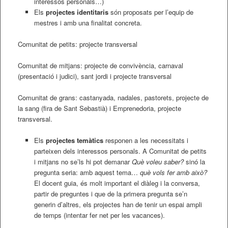
interessos personals…)
Els
projectes identitaris
són proposats per l’equip de
mestres i amb una finalitat concreta.
Comunitat de petits: projecte transversal
Comunitat de mitjans: projecte de convivència, carnaval
(presentació i judici), sant jordi i projecte transversal
Comunitat de grans: castanyada, nadales, pastorets, projecte de
la sang (fira de Sant Sebastià) i Emprenedoria, projecte
transversal.
Els
projectes temàtics
responen a les necessitats i
parteixen dels interessos personals. A Comunitat de petits
i mitjans no se’ls hi pot demanar
Què voleu saber?
sinó la
pregunta seria: amb aquest tema…
què vols fer amb això?
El docent guia, és molt important el diàleg i la conversa,
partir de preguntes i que de la primera pregunta se’n
generin d’altres, els projectes han de tenir un espai ampli
de temps (intentar fer net per les vacances).