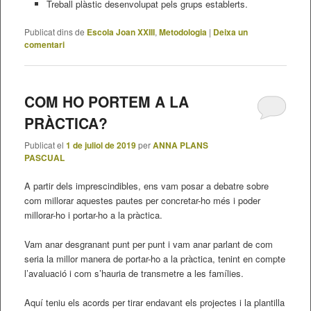
Treball plàstic desenvolupat pels grups establerts.
Publicat dins de
Escola Joan XXIII
,
Metodologia
|
Deixa un
comentari
COM HO PORTEM A LA
PRÀCTICA?
Publicat el
1 de juliol de 2019
per
ANNA PLANS
PASCUAL
A partir dels imprescindibles, ens vam posar a debatre sobre
com millorar aquestes pautes per concretar-ho més i poder
millorar-ho i portar-ho a la pràctica.
Vam anar desgranant punt per punt i vam anar parlant de com
seria la millor manera de portar-ho a la pràctica, tenint en compte
l’avaluació i com s’hauria de transmetre a les famílies.
Aquí teniu els acords per tirar endavant els projectes i la plantilla