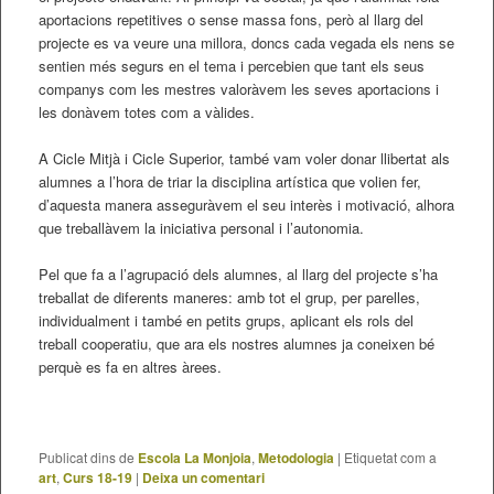
aportacions repetitives o sense massa fons, però al llarg del
projecte es va veure una millora, doncs cada vegada els nens se
sentien més segurs en el tema i percebien que tant els seus
companys com les mestres valoràvem les seves aportacions i
les donàvem totes com a vàlides.
A Cicle Mitjà i Cicle Superior, també vam voler donar llibertat als
alumnes a l’hora de triar la disciplina artística que volien fer,
d’aquesta manera asseguràvem el seu interès i motivació, alhora
que treballàvem la iniciativa personal i l’autonomia.
Pel que fa a l’agrupació dels alumnes, al llarg del projecte s’ha
treballat de diferents maneres: amb tot el grup, per parelles,
individualment i també en petits grups, aplicant els rols del
treball cooperatiu, que ara els nostres alumnes ja coneixen bé
perquè es fa en altres àrees.
Publicat dins de
Escola La Monjoia
,
Metodologia
|
Etiquetat com a
art
,
Curs 18-19
|
Deixa un comentari