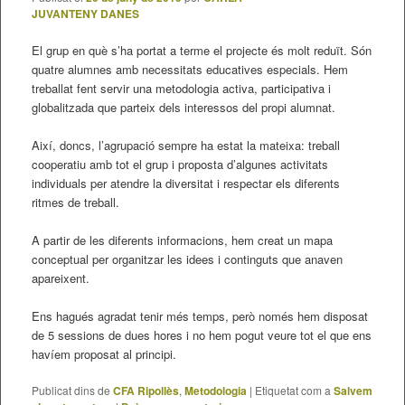
JUVANTENY DANES
El grup en què s’ha portat a terme el projecte és molt reduït. Són
quatre alumnes amb necessitats educatives especials. Hem
treballat fent servir una metodologia activa, participativa i
globalitzada que parteix dels interessos del propi alumnat.
Així, doncs, l’agrupació sempre ha estat la mateixa: treball
cooperatiu amb tot el grup i proposta d’algunes activitats
individuals per atendre la diversitat i respectar els diferents
ritmes de treball.
A partir de les diferents informacions, hem creat un mapa
conceptual per organitzar les idees i continguts que anaven
apareixent.
Ens hagués agradat tenir més temps, però només hem disposat
de 5 sessions de dues hores i no hem pogut veure tot el que ens
havíem proposat al principi.
Publicat dins de
CFA Ripollès
,
Metodologia
|
Etiquetat com a
Salvem