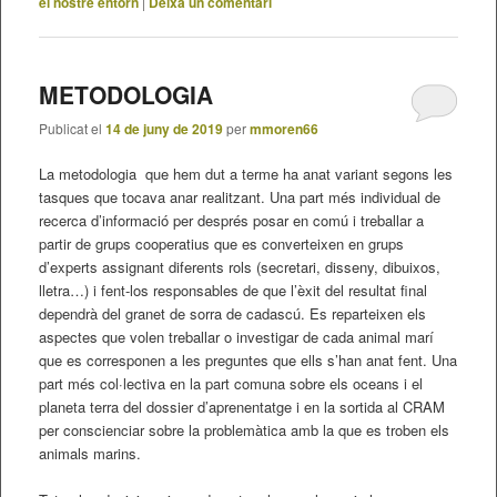
el nostre entorn
|
Deixa un comentari
METODOLOGIA
Publicat el
14 de juny de 2019
per
mmoren66
La metodologia que hem dut a terme ha anat variant segons les
tasques que tocava anar realitzant. Una part més individual de
recerca d’informació per després posar en comú i treballar a
partir de grups cooperatius que es converteixen en grups
d’experts assignant diferents rols (secretari, disseny, dibuixos,
lletra…) i fent-los responsables de que l’èxit del resultat final
dependrà del granet de sorra de cadascú. Es reparteixen els
aspectes que volen treballar o investigar de cada animal marí
que es corresponen a les preguntes que ells s’han anat fent. Una
part més col·lectiva en la part comuna sobre els oceans i el
planeta terra del dossier d’aprenentatge i en la sortida al CRAM
per conscienciar sobre la problemàtica amb la que es troben els
animals marins.