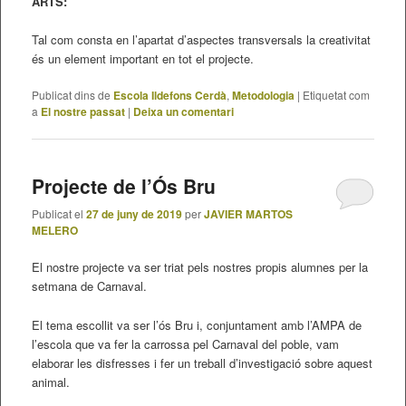
ARTS:
Tal com consta en l’apartat d’aspectes transversals la creativitat
és un element important en tot el projecte.
Publicat dins de
Escola Ildefons Cerdà
,
Metodologia
|
Etiquetat com
a
El nostre passat
|
Deixa un comentari
Projecte de l’Ós Bru
Publicat el
27 de juny de 2019
per
JAVIER MARTOS
MELERO
El nostre projecte va ser triat pels nostres propis alumnes per la
setmana de Carnaval.
El tema escollit va ser l’ós Bru i, conjuntament amb l’AMPA de
l’escola que va fer la carrossa pel Carnaval del poble, vam
elaborar les disfresses i fer un treball d’investigació sobre aquest
animal.