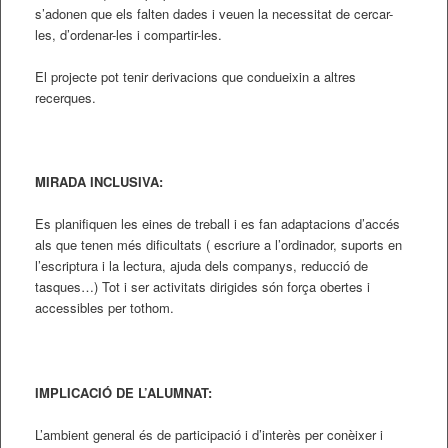
s’adonen que els falten dades i veuen la necessitat de cercar-
les, d’ordenar-les i compartir-les.
El projecte pot tenir derivacions que condueixin a altres
recerques.
MIRADA INCLUSIVA:
Es planifiquen les eines de treball i es fan adaptacions d’accés
als que tenen més dificultats ( escriure a l’ordinador, suports en
l’escriptura i la lectura, ajuda dels companys, reducció de
tasques…) Tot i ser activitats dirigides són força obertes i
accessibles per tothom.
IMPLICACIÓ DE L’ALUMNAT:
L’ambient general és de participació i d’interès per conèixer i