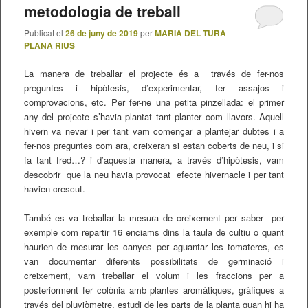
metodologia de treball
Publicat el
26 de juny de 2019
per
MARIA DEL TURA
PLANA RIUS
La manera de treballar el projecte és a través de fer-nos
preguntes i hipòtesis, d’experimentar, fer assajos i
comprovacions, etc. Per fer-ne una petita pinzellada: el primer
any del projecte s’havia plantat tant planter com llavors. Aquell
hivern va nevar i per tant vam començar a plantejar dubtes i a
fer-nos preguntes com ara, creixeran si estan coberts de neu, i si
fa tant fred…? i d’aquesta manera, a través d’hipòtesis, vam
descobrir que la neu havia provocat efecte hivernacle i per tant
havien crescut.
També es va treballar la mesura de creixement per saber per
exemple com repartir 16 enciams dins la taula de cultiu o quant
haurien de mesurar les canyes per aguantar les tomateres, es
van documentar diferents possibilitats de germinació i
creixement, vam treballar el volum i les fraccions per a
posteriorment fer colònia amb plantes aromàtiques, gràfiques a
través del pluviòmetre, estudi de les parts de la planta quan hi ha