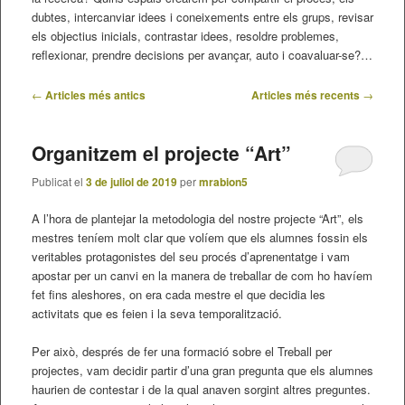
dubtes, intercanviar idees i coneixements entre els grups, revisar
els objectius inicials, contrastar idees, resoldre problemes,
reflexionar, prendre decisions per avançar, auto i coavaluar-se?…
Navegació
←
Articles més antics
Articles més recents
→
pels
articles
Organitzem el projecte “Art”
Publicat el
3 de juliol de 2019
per
mrabion5
A l’hora de plantejar la metodologia del nostre projecte “Art”, els
mestres teníem molt clar que volíem que els alumnes fossin els
veritables protagonistes del seu procés d’aprenentatge i vam
apostar per un canvi en la manera de treballar de com ho havíem
fet fins aleshores, on era cada mestre el que decidia les
activitats que es feien i la seva temporalització.
Per això, després de fer una formació sobre el Treball per
projectes, vam decidir partir d’una gran pregunta que els alumnes
haurien de contestar i de la qual anaven sorgint altres preguntes.