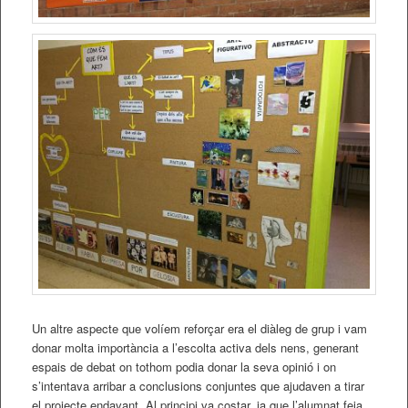
Un altre aspecte que volíem reforçar era el diàleg de grup i vam
donar molta importància a l’escolta activa dels nens, generant
espais de debat on tothom podia donar la seva opinió i on
s’intentava arribar a conclusions conjuntes que ajudaven a tirar
el projecte endavant. Al principi va costar, ja que l’alumnat feia