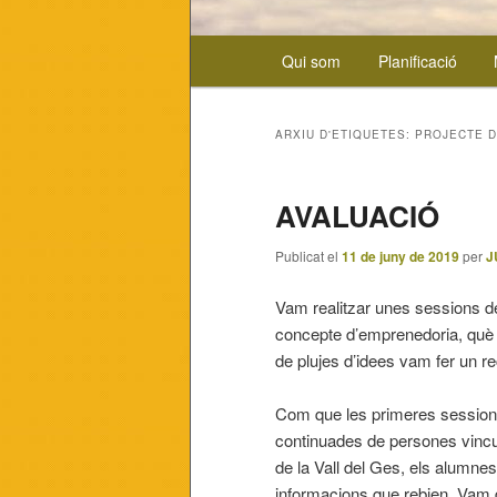
Menú
Qui som
Planificació
Aneu
Aneu
principal
al
al
ARXIU D'ETIQUETES:
PROJECTE 
contingut
contingut
AVALUACIÓ
principal
secundari
Publicat el
11 de juny de 2019
per
J
Vam realitzar unes sessions d
concepte d’emprenedoria, què é
de plujes d’idees vam fer un re
Com que les primeres sessions
continuades de persones vincul
de la Vall del Ges, els alumne
informacions que rebien. Vam de