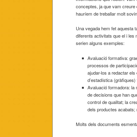
conceptes, ja que vam creure 
hauríem de treballar molt sovin
Una vegada hem fet aquesta ta
diferents activitats que el i l
serien alguns exemples:
Avaluació formativa: grae
processos de participació
ajudar-los a redactar els 
d’estadística (gràfiques) 
Avaluació formadora: la m
de decisions que han que
control de qualitat; la cre
dels productes acabats; rú
Molts dels documents esmenta