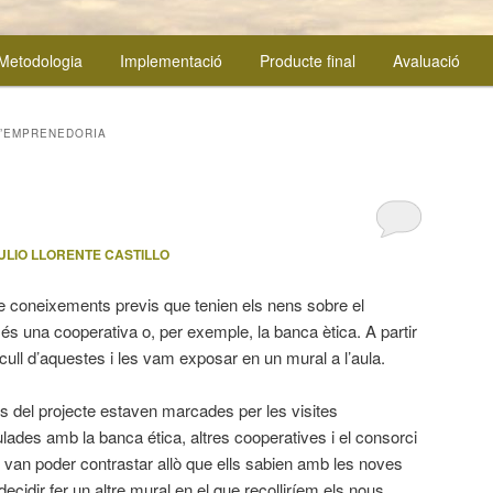
Metodologia
Implementació
Producte final
Avaluació
D’EMPRENEDORIA
ULIO LLORENTE CASTILLO
e coneixements previs que tenien els nens sobre el
s una cooperativa o, per exemple, la banca ètica. A partir
cull d’aquestes i les vam exposar en un mural a l’aula.
 del projecte estaven marcades per les visites
ades amb la banca ética, altres cooperatives i el consorci
s van poder contrastar allò que ells sabien amb les noves
cidir fer un altre mural en el que recolliríem els nous