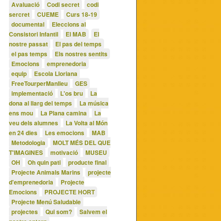
Avaluació
Codi secret
codi
sercret
CUEME
Curs 18-19
documental
Eleccions al
Consistori Infantil
El MAB
El
nostre passat
El pas del temps
el pas temps
Els nostres sentits
Emocions
emprenedoria
equip
Escola Lloriana
FreeTourperManlleu
GES
implementació
L'os bru
La
dona al llarg del temps
La música
ens mou
La Plana camina
La
veu dels alumnes
La Volta al Món
en 24 dies
Les emocions
MAB
Metodologia
MOLT MÉS DEL QUE
T'IMAGINES
motivació
MUSEU
OH
Oh quin pati
producte final
Projecte Animals Marins
projecte
d'emprenedoria
Projecte
Emocions
PROJECTE HORT
Projecte Menú Saludable
projectes
Qui som?
Salvem el