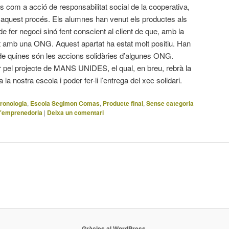
s com a acció de responsabilitat social de la cooperativa,
 aquest procés. Els alumnes han venut els productes als
 fer negoci sinó fent conscient al client de que, amb la
t amb una ONG. Aquest apartat ha estat molt positiu. Han
ió de quines són les accions solidàries d’algunes ONG.
r pel projecte de MANS UNIDES, el qual, en breu, rebrà la
a la nostra escola i poder fer-li l’entrega del xec solidari.
ronologia
,
Escola Segimon Comas
,
Producte final
,
Sense categoria
d'emprenedoria
|
Deixa un comentari
Gràcies al WordPress.