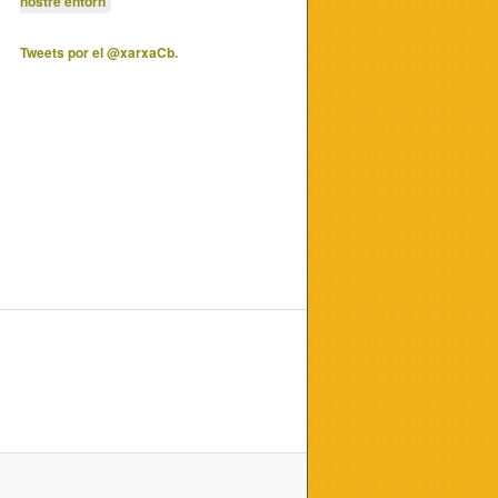
nostre entorn
Tweets por el @xarxaCb.