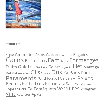
ETIQUETES
Amanides
Aviram
Arròs
Begudes
Aigua
Banquets
Carns
Fam
Formatges
Entrepans
Farina
Llet
Galetes
Fruits
Gelats
Mantega
Gallines
Iogurts
Ous
Olis
Pans
Pa
Panís
Mel
Melmelades
Olives
Paraments
Peixos
Patates
Pastissos
Pernils
Pollastres
Pomes
Salses
Sal
Salsitxes
Verdures
Te
Tomàquets
Sopes
Sucre
Vinagres
Vins
Àpats
Xocolates