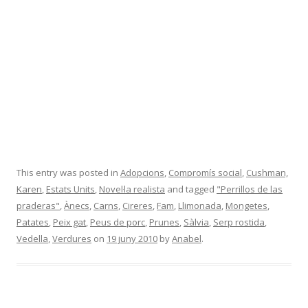
This entry was posted in
Adopcions
,
Compromís social
,
Cushman,
Karen
,
Estats Units
,
Novel·la realista
and tagged
"Perrillos de las
praderas"
,
Ànecs
,
Carns
,
Cireres
,
Fam
,
Llimonada
,
Mongetes
,
Patates
,
Peix gat
,
Peus de porc
,
Prunes
,
Sàlvia
,
Serp rostida
,
Vedella
,
Verdures
on
19 juny 2010
by
Anabel
.