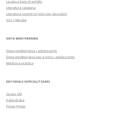
La playa bajo el asfalto
Literatura catalana
Literatura juvenil.Un món per descobrir
Voz y Mirada
DIETA MEDITERRÀNIA
Dieta mediterrània i adolescents
Dieta mediterrània per a nens i adolescents
Medicina pràctica
EDITORIALS ESPECIALITZADES
Grupo SM
Kalandraka
Pintar-Pintar