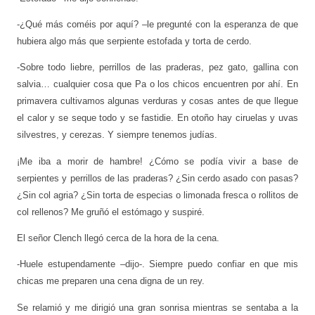
-¿Qué más coméis por aquí? –le pregunté con la esperanza de que
hubiera algo más que serpiente estofada y torta de cerdo.
-Sobre todo liebre, perrillos de las praderas, pez gato, gallina con
salvia… cualquier cosa que Pa o los chicos encuentren por ahí. En
primavera cultivamos algunas verduras y cosas antes de que llegue
el calor y se seque todo y se fastidie. En otoño hay ciruelas y uvas
silvestres, y cerezas. Y siempre tenemos judías.
¡Me iba a morir de hambre! ¿Cómo se podía vivir a base de
serpientes y perrillos de las praderas? ¿Sin cerdo asado con pasas?
¿Sin col agria? ¿Sin torta de especias o limonada fresca o rollitos de
col rellenos? Me gruñó el estómago y suspiré.
El señor Clench llegó cerca de la hora de la cena.
-Huele estupendamente –dijo-. Siempre puedo confiar en que mis
chicas me preparen una cena digna de un rey.
Se relamió y me dirigió una gran sonrisa mientras se sentaba a la