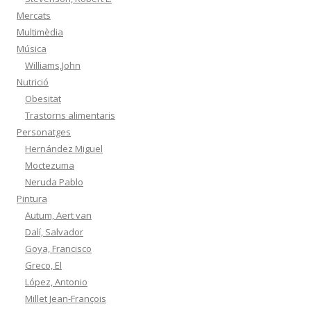
Mercats
Multimèdia
Música
Williams,John
Nutrició
Obesitat
Trastorns alimentaris
Personatges
Hernández Miguel
Moctezuma
Neruda Pablo
Pintura
Autum, Aert van
Dalí, Salvador
Goya, Francisco
Greco, El
López, Antonio
Millet Jean-François