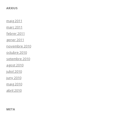
c
ARXIUS
a
:
maig 2011
març 2011
febrer 2011
gener 2011
novembre 2010
octubre 2010
setembre 2010
agost 2010
juliol 2010
juny 2010
maig 2010
abril 2010
META