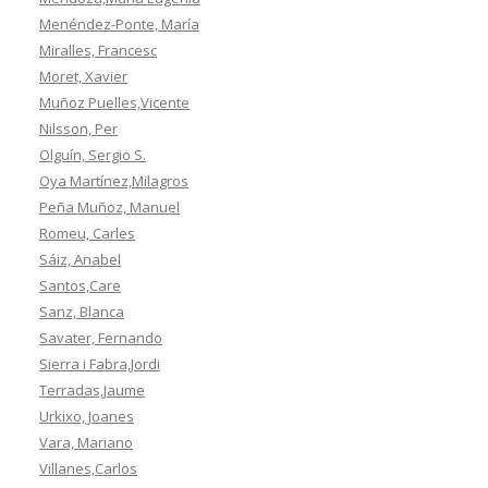
Menéndez-Ponte, María
Miralles, Francesc
Moret, Xavier
Muñoz Puelles,Vicente
Nilsson, Per
Olguín, Sergio S.
Oya Martínez,Milagros
Peña Muñoz, Manuel
Romeu, Carles
Sáiz, Anabel
Santos,Care
Sanz, Blanca
Savater, Fernando
Sierra i Fabra,Jordi
Terradas,Jaume
Urkixo, Joanes
Vara, Mariano
Villanes,Carlos