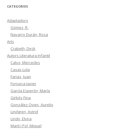
CATEGORIES
Adaptadors
Gómez, R.
Navarro Durán, Rosa
Arts
Crabeth, Dirck
Autors Literatura Infantil
Calvo, Mercedes
Casas,Lola
Farias, Juan
Fonseca,Javier
García Esperón, María
Girbés,Fina
González Ovies, Aurelio
Lindgren, Astrid
Lindo, Elvira
Martí i Pol, Miquel