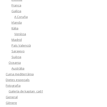
França
Galícia
A Coruña
Irlanda
Itàlia
Venècia
Madrid
País Valencià
Sarajevo
Suècia
Oceania
Austràlia
Cuina mediterrània
Dietes especials
Fotografia
Galería de kaptan_ca61
General
Gènere