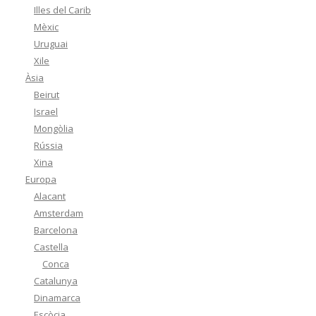
Illes del Carib
Mèxic
Uruguai
Xile
Àsia
Beirut
Israel
Mongòlia
Rússia
Xina
Europa
Alacant
Amsterdam
Barcelona
Castella
Conca
Catalunya
Dinamarca
Escòcia