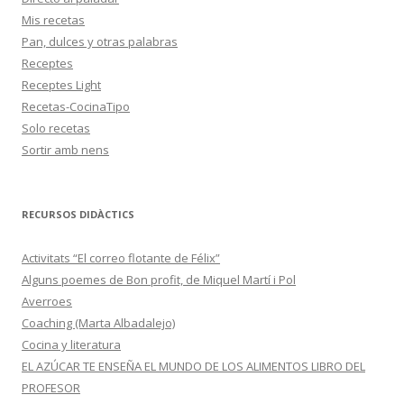
Mis recetas
Pan, dulces y otras palabras
Receptes
Receptes Light
Recetas-CocinaTipo
Solo recetas
Sortir amb nens
RECURSOS DIDÀCTICS
Activitats “El correo flotante de Félix”
Alguns poemes de Bon profit, de Miquel Martí i Pol
Averroes
Coaching (Marta Albadalejo)
Cocina y literatura
EL AZÚCAR TE ENSEÑA EL MUNDO DE LOS ALIMENTOS LIBRO DEL
PROFESOR