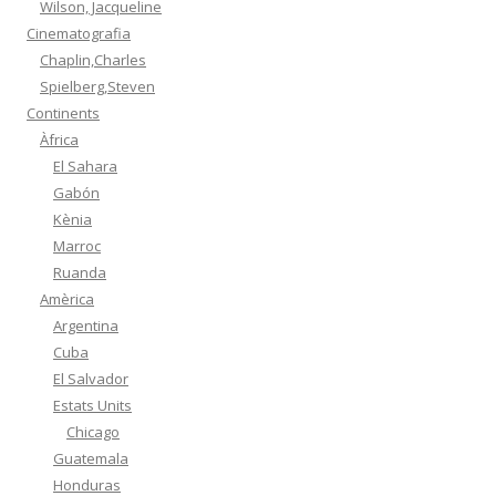
Wilson, Jacqueline
Cinematografia
Chaplin,Charles
Spielberg,Steven
Continents
Àfrica
El Sahara
Gabón
Kènia
Marroc
Ruanda
Amèrica
Argentina
Cuba
El Salvador
Estats Units
Chicago
Guatemala
Honduras