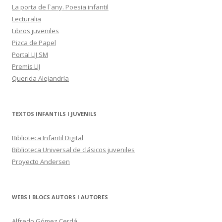
La porta de l`any. Poesia infantil
Lecturalia
Libros juveniles
Pizca de Papel
Portal LIJ SM
Premis LIJ
Querida Alejandría
TEXTOS INFANTILS I JUVENILS
Biblioteca Infantil Digital
Biblioteca Universal de clásicos juveniles
Proyecto Andersen
WEBS I BLOCS AUTORS I AUTORES
Alfredo Gómez Cerdá