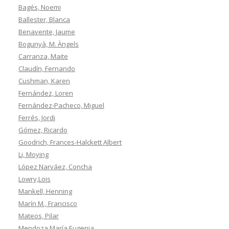
Bagés, Noemi
Ballester, Blanca
Benavente, Jaume
Bogunyà, M. Àngels
Carranza, Maite
Claudín, Fernando
Cushman, Karen
Fernández, Loren
Fernández-Pacheco, Miguel
Ferrés, Jordi
Gómez, Ricardo
Goodrich, Frances-Halckett Albert
Li, Moying
López Narváez, Concha
Lowry,Lois
Mankell, Henning
Marín M., Francisco
Mateos, Pilar
Mendoza,María Eugenia