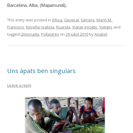
Barcelona, Alba, (Mapamundi),
This entry was posted in
Àfrica
,
General
,
Gènere
,
Marín M.,
Francisco
,
Novel·la realista
,
Ruanda
,
Viatge iniciàtic
,
Viatges
and
tagged
Llimonada
,
Pollastres
on
29 juliol 2010
by
Anabel
.
Uns àpats ben singulars
Leave a reply