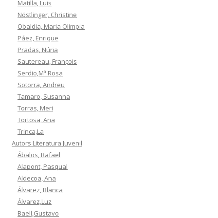
Matilla, Luis
Nöstlinger, Christine
Obaldia, Maria Olimpia
Páez, Enrique
Pradas, Núria
Sautereau, François
Serdio,Mª Rosa
Sotorra, Andreu
Tamaro, Susanna
Torras, Meri
Tortosa, Ana
Trinca,La
Autors Literatura Juvenil
Ábalos, Rafael
Alapont, Pasqual
Aldecoa, Ana
Álvarez, Blanca
Álvarez,Luz
Baell,Gustavo