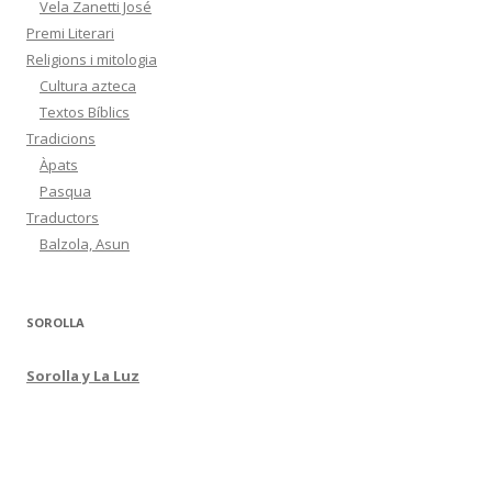
Vela Zanetti José
Premi Literari
Religions i mitologia
Cultura azteca
Textos Bíblics
Tradicions
Àpats
Pasqua
Traductors
Balzola, Asun
SOROLLA
Sorolla y La Luz