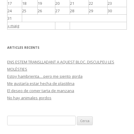
17
18
19
20
21
22
23
24
25
26
27
28
29
30
31
« maig
ARTICLES RECENTS
ENS ESTEM TRANSLLADANT A AQUEST BLOC. DISCULPEU LES
MOLÈSTIES
Estoy hambrienta… pero me siento gorda
Me gustaría estar hecha de plastilina
El deseo de comer tarta de manzana
No hay animales gordos
C
e
r