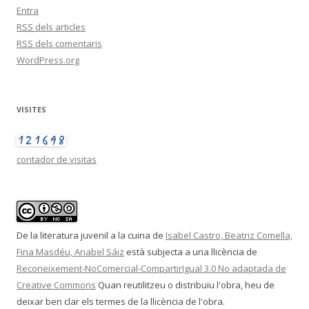
Entra
RSS
dels articles
RSS
dels comentaris
WordPress.org
VISITES
contador de visitas
De la literatura juvenil a la cuina
de
Isabel Castro, Beatriz Comella,
Fina Masdéu, Anabel Sáiz
està subjecta a una llicència de
Reconeixement-NoComercial-CompartirIgual 3.0 No adaptada de
Creative Commons
Quan reutilitzeu o distribuïu l'obra, heu de
deixar ben clar els termes de la llicència de l'obra.