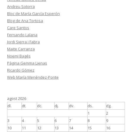
Andreu Sotorra
Bloc de María García Esperón
Blog de Ana Tortosa
Care Santos
Fernando Lalana
Jordi Sierra i Fabra
Maite Carranza
Noemi Bagés
Pàgina Gemma Lienas
Ricardo Gómez
Web María Menéndez-Ponte
agost 2026
dl.
dt.
dc.
dj.
dv.
ds.
dg.
1
2
3
4
5
6
7
8
9
10
11
12
13
14
15
16