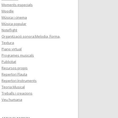
Moments especials
Moodle
Música i cinema
Música popular
Noteflight
Organització sonora:Melodia, Forma,
Textura
Piano virtual
Programes musicals
Publicitat
Recursos propis
Repertori Flauta
Repertori Instruments
Teoria Musical
Treballs i creacions
Veu humana