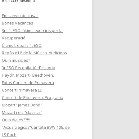
ARTICLES RECENTS
Em canvio de casa!!
Bones Vacances
3r i 4t ESO: últims exercicis per la
Recuperació
Últims treballs 4t ESO
Repàs d’Hª de la Música. Audicions
Quin músic és?
3r ESO Recopilació d’Història
Haydn, Mozart i Beethoven.
Fotos Concert de Primavera
Concert Primavera (2)
Concert de Primavera. Programa
Mozart? James Bond?
Mozart i els “clàssics”
Quin dia és??!!!
“Actus tragicus”Cantata BWV 106, de
J.S.Bach