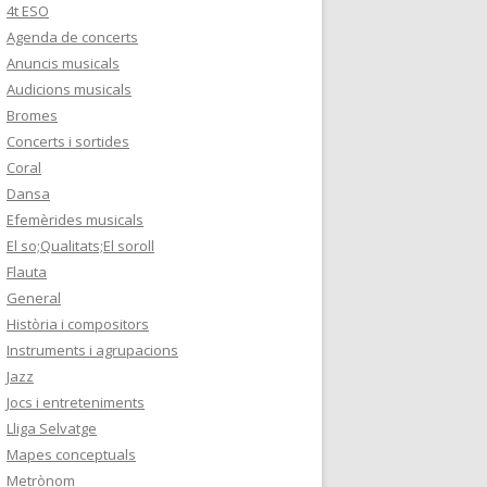
4t ESO
RA I ALTRES
ONS
Agenda de concerts
ENTS
 EL SI BEMOLL
Anuncis musicals
ELS AGRUPAMENTS
Audicions musicals
 SASTRE
Bromes
Concerts i sortides
Coral
Dansa
Efemèrides musicals
El so;Qualitats;El soroll
Flauta
General
Història i compositors
Instruments i agrupacions
Jazz
Jocs i entreteniments
Lliga Selvatge
Mapes conceptuals
Metrònom