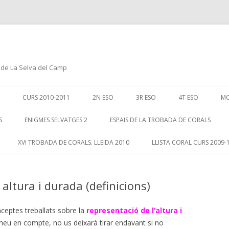
er de La Selva del Camp
Skip
to
CURS 2010-2011
2N ESO
3R ESO
4T ESO
M
content
MARÇ
EL SO I LA SEVA REPRESENTACIÓ
ELS ELEMENTS DEL LLENGUATG
ROMANTICISME
EXERCICIS
S
ENIGMES SELVATGES 2
ESPAIS DE LA TROBADA DE CORALS
MUSICAL
MUSICAL
RIL
MÚSICA I CINEM
XVI TROBADA DE CORALS. LLEIDA 2010
LLISTA CORAL CURS 2009-
LLENGUATGE MUSICAL
EDAT MITJANA
TEORIA
MAIG
SEGLE XX
LA VEU I ELS INSTRUMENTS
FLAUTA
EXERCICIS
PERCUSSI
 altura i durada (definicions)
UNY
MUSICA POPULAR
REPERTORI FLAUTA
RENAIXEMENT
JOCS I EN
AERÒFON
PER COME
ULIOL
JOCS
ceptes treballats sobre la
representació de l’altura i
BARROC
DICTAT M
CORDÒFO
ALGUNES 
Aneu en compte, no us deixarà tirar endavant si no
GOST
TREBALL RECUPE