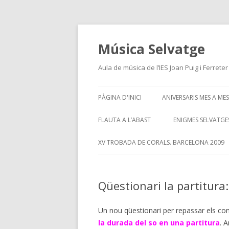
Música Selvatge
Aula de música de l’IES Joan Puig i Ferret
PÀGINA D'INICI
ANIVERSARIS MES A MES
ANIVERSARIS MES DE 
FLAUTA A L’ABAST
ENIGMES SELVATGE
ANIVERSARIS MES D’AB
XV TROBADA DE CORALS. BARCELONA 2009
ANIVERSARIS MES DE 
Qüestionari la partitura:
ANIVERSARIS MES DE J
ANIVERSARIS MES DE J
Un nou qüestionari per repassar els con
la durada del so en una partitura
. 
ANIVERSARIS MES D’A