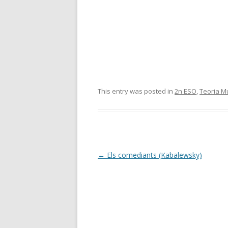
This entry was posted in
2n ESO
,
Teoria M
Post
←
Els comediants (Kabalewsky)
navigation