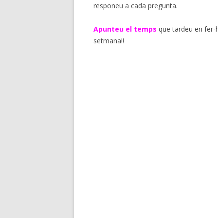
responeu a cada pregunta.
ANIVERSARIS MES DE 
Apunteu el temps
que tardeu en fer-h
ANIVERSARIS MES D’O
setmana!!