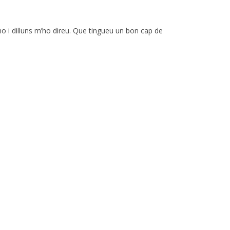
CLASSICISME
L’ORQUEST
MÉS CANÇ
SETEMBRE
AGRUPAM
JOCS
TREBALLEM
o i dilluns m’ho direu. Que tingueu un bon cap de
CTUBRE
LA VEU I 
CALAIX DE
VOCALS