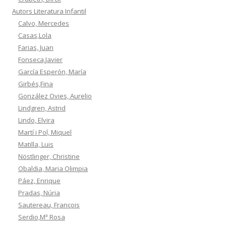
Autors Literatura Infantil
Calvo, Mercedes
Casas,Lola
Farias, Juan
Fonseca,Javier
García Esperón, María
Girbés,Fina
González Ovies, Aurelio
Lindgren, Astrid
Lindo, Elvira
Martí i Pol, Miquel
Matilla, Luis
Nöstlinger, Christine
Obaldia, Maria Olimpia
Páez, Enrique
Pradas, Núria
Sautereau, François
Serdio,Mª Rosa