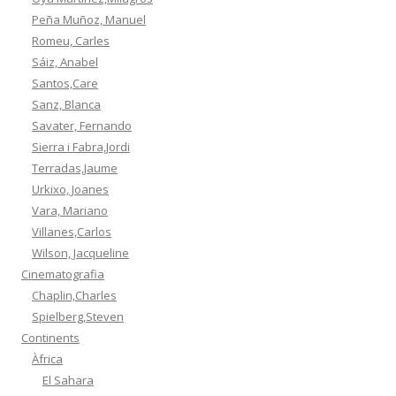
Peña Muñoz, Manuel
Romeu, Carles
Sáiz, Anabel
Santos,Care
Sanz, Blanca
Savater, Fernando
Sierra i Fabra,Jordi
Terradas,Jaume
Urkixo, Joanes
Vara, Mariano
Villanes,Carlos
Wilson, Jacqueline
Cinematografia
Chaplin,Charles
Spielberg,Steven
Continents
Àfrica
El Sahara