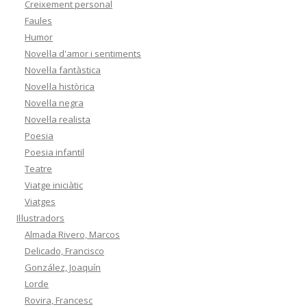
Creixement personal
Faules
Humor
Novel·la d'amor i sentiments
Novel·la fantàstica
Novel·la històrica
Novel·la negra
Novel·la realista
Poesia
Poesia infantil
Teatre
Viatge iniciàtic
Viatges
Il·lustradors
Almada Rivero, Marcos
Delicado, Francisco
González, Joaquín
Lorde
Rovira, Francesc