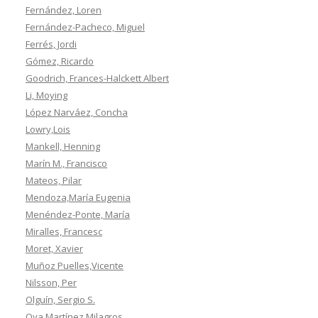
Fernández, Loren
Fernández-Pacheco, Miguel
Ferrés, Jordi
Gómez, Ricardo
Goodrich, Frances-Halckett Albert
Li, Moying
López Narváez, Concha
Lowry,Lois
Mankell, Henning
Marín M., Francisco
Mateos, Pilar
Mendoza,María Eugenia
Menéndez-Ponte, María
Miralles, Francesc
Moret, Xavier
Muñoz Puelles,Vicente
Nilsson, Per
Olguín, Sergio S.
Oya Martínez,Milagros