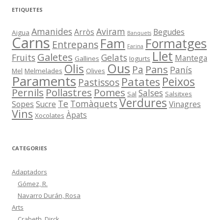
ETIQUETES
Amanides
Aviram
Arròs
Begudes
Aigua
Banquets
Carns
Fam
Formatges
Entrepans
Farina
Llet
Galetes
Fruits
Gelats
Mantega
Gallines
Iogurts
Ous
Olis
Pans
Pa
Panís
Mel
Melmelades
Olives
Paraments
Peixos
Patates
Pastissos
Pernils
Pollastres
Pomes
Salses
Sal
Salsitxes
Verdures
Te
Tomàquets
Sopes
Sucre
Vinagres
Vins
Àpats
Xocolates
CATEGORIES
Adaptadors
Gómez, R.
Navarro Durán, Rosa
Arts
Crabeth, Dirck