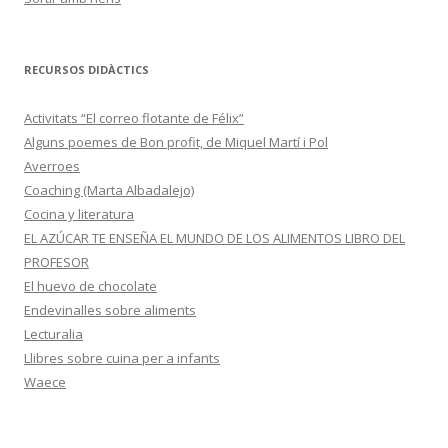
RECURSOS DIDÀCTICS
Activitats “El correo flotante de Félix”
Alguns poemes de Bon profit, de Miquel Martí i Pol
Averroes
Coaching (Marta Albadalejo)
Cocina y literatura
EL AZÚCAR TE ENSEÑA EL MUNDO DE LOS ALIMENTOS LIBRO DEL
PROFESOR
El huevo de chocolate
Endevinalles sobre aliments
Lecturalia
Llibres sobre cuina per a infants
Waece