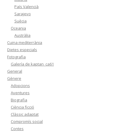
País Valencià
Sarajevo
Suècia
Oceania
Austràlia
Cuina mediterrània
Dietes especials
Fotografia
Galería de kaptan_ca61
General
Gènere
Adopcions
Aventures
Biografia
Ciència ficció
Clàssic adaptat
Compromís social
Contes