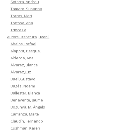
Sotorra, Andreu
Tamaro, Susanna
Torras, Meri
Tortosa, Ana
Trinca,La
Autors Literatura Juvenil
Ábalos, Rafael
Alapont, Pasqual
Aldecoa, Ana
Álvarez, Blanca
Álvarez,Luz
Baell,Gustavo
Bagés, Noemi
Ballester, Blanca
Benavente, Jaume
Bogunyà, M. Àngels
Carranza, Maite
Claudín, Fernando
Cushman, Karen