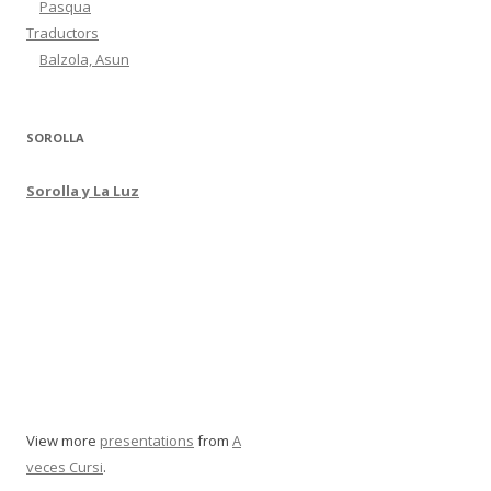
Pasqua
Traductors
Balzola, Asun
SOROLLA
Sorolla y La Luz
View more
presentations
from
A
veces Cursi
.