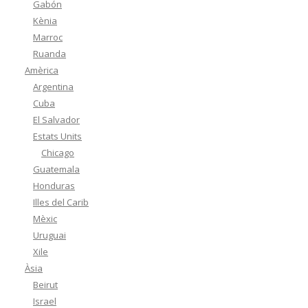
Gabón
Kènia
Marroc
Ruanda
Amèrica
Argentina
Cuba
El Salvador
Estats Units
Chicago
Guatemala
Honduras
Illes del Carib
Mèxic
Uruguai
Xile
Àsia
Beirut
Israel