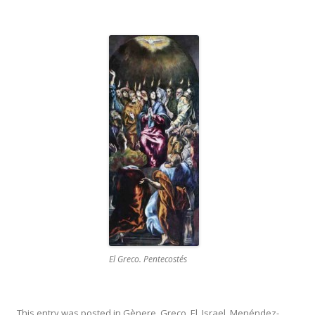
El Greco. Pentecostés
This entry was posted in
Gènere
,
Greco, El
,
Israel
,
Menéndez-