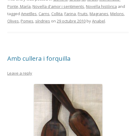
Ponte, María
,
Novel·la d'amor i sentiments
,
Novel·la històrica
and
tagged
Ametlles
,
Carns
,
Collita
,
Farina
,
Fruits
,
Magranes
,
Melons
,
Olives
,
Pomes
,
síndries
on
29 octubre 2010
by
Anabel
.
Amb cullera i forquilla
Leave a reply