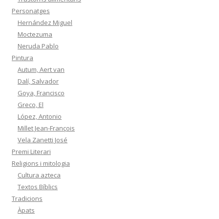
Personatges
Hernández Miguel
Moctezuma
Neruda Pablo
Pintura
Autum, Aert van
Dalí, Salvador
Goya, Francisco
Greco, El
López, Antonio
Millet Jean-François
Vela Zanetti José
Premi Literari
Religions i mitologia
Cultura azteca
Textos Bíblics
Tradicions
Àpats