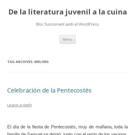
De la literatura juvenil a la cuina
Bloc funcionant amb el WordPress
Skip
Menu
to
content
TAG ARCHIVES:
MELONS
Celebración de la Pentecostés
Leave a reply
El día de la fiesta de Pentecostés, muy de mañana, toda la
familia de Samuel se dirigió, junto con el resto de los vecinos,