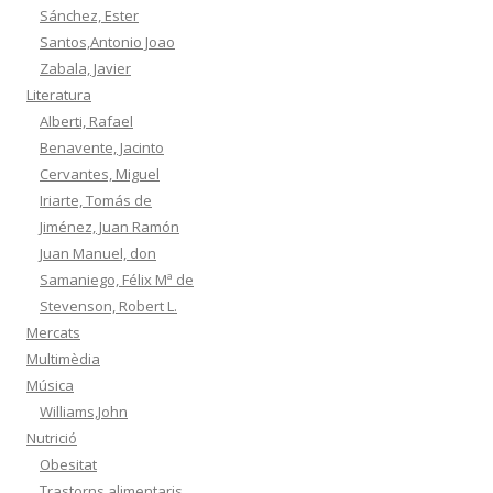
Sánchez, Ester
Santos,Antonio Joao
Zabala, Javier
Literatura
Alberti, Rafael
Benavente, Jacinto
Cervantes, Miguel
Iriarte, Tomás de
Jiménez, Juan Ramón
Juan Manuel, don
Samaniego, Félix Mª de
Stevenson, Robert L.
Mercats
Multimèdia
Música
Williams,John
Nutrició
Obesitat
Trastorns alimentaris