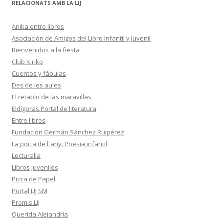
RELACIONATS AMB LA LIJ
Anika entre libros
Asociación de Amigos del Libro Infantil y Juvenil
Bienvenidos a la fiesta
Club Kiriko
Cuentos y fábulas
Des de les aules
El retablo de las maravillas
Eldígoras.Portal de literatura
Entre libros
Fundación Germán Sánchez Ruipérez
La porta de l`any. Poesia infantil
Lecturalia
Libros juveniles
Pizca de Papel
Portal LIJ SM
Premis LIJ
Querida Alejandría