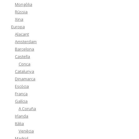
Mongòlia
Rússia
Xina
Europa
Alacant
Amsterdam
Barcelona
Castella
Conca
Catalunya
Dinamarca
Escòcia
França
Galícia
A Coruña
Irlanda
Itàlia
Venècia
Madrid