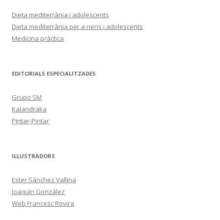
Dieta mediterrània i adolescents
Dieta mediterrània per a nens i adolescents
Medicina pràctica
EDITORIALS ESPECIALITZADES
Grupo SM
Kalandraka
Pintar-Pintar
IL·LUSTRADORS
Ester Sánchez Vallina
Joaquín González
Web Francesc Rovira