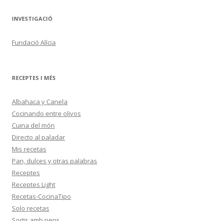
INVESTIGACIÓ
Fundació Alícia
RECEPTES I MÉS
Albahaca y Canela
Cocinando entre olivos
Cuina del món
Directo al paladar
Mis recetas
Pan, dulces y otras palabras
Receptes
Receptes Light
Recetas-CocinaTipo
Solo recetas
Sortir amb nens