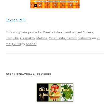
Text en PDF
This entry was posted in
Poesia infantil
and tagged
Cullera
,
Forquilla
,
Gaspatxo
,
Melons
,
Ous
,
Pasta
,
Pernils
,
Salmons
on
26
maig 2010
by
Anabel
.
DE LA LITERATURA A LES CUINES