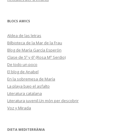
BLOCS AMICS
Aldea de las letras
Bilbioteca de la Mar de la Frau
Blog de María García Esperón
Clase de 5º y 6º (Rosa Mª Serdio)
De todo un poco
El blog de Anabel
En la sobremesa de María
La playa bajo el asfalto
Literatura catalana
Literatura juvenil.Un món per descobrir
Voz y Mirada
DIETA MEDITERRÀNIA