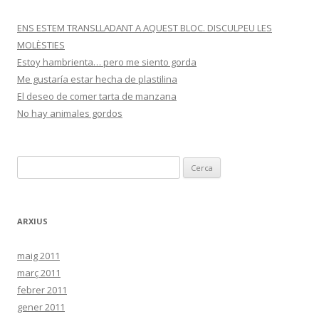
ENS ESTEM TRANSLLADANT A AQUEST BLOC. DISCULPEU LES
MOLÈSTIES
Estoy hambrienta… pero me siento gorda
Me gustaría estar hecha de plastilina
El deseo de comer tarta de manzana
No hay animales gordos
C
e
r
c
ARXIUS
a
:
maig 2011
març 2011
febrer 2011
gener 2011