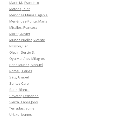
Marín M., Francisco
Mateos, Pilar
Mendoza,María Eugenia
Menéndez-Ponte, María
Miralles, Francesc
Moret, Xavier
Muñoz Puelles,Vicente
Nilsson, Per
Olguín, Sergio S.
Oya Martínez,Milagros
Peña Muñoz, Manuel
Romeu, Carles
Sáiz, Anabel
Santos,Care
Sanz, Blanca
Savater, Fernando
Sierra i Fabra,Jordi
Terradas,Jaume
Urkixo, Joanes