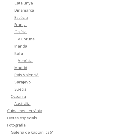
Catalunya
Dinamarca
Escòcia
França
Galícia
A Coruña
Irlanda
Itàlia
Venècia
Madrid
País Valencià
Sarajevo
Suècia
Oceania
Austràlia
Cuina mediterrània
Dietes especials
Fotografia
Galería de kaptan_ca61