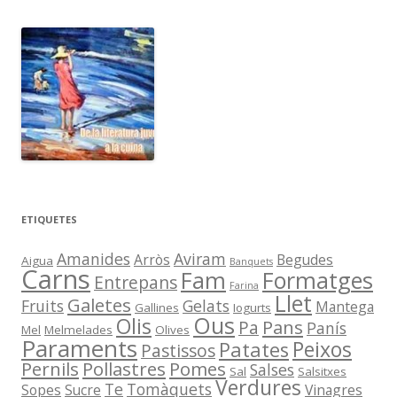
ETIQUETES
Amanides
Aviram
Arròs
Begudes
Aigua
Banquets
Carns
Fam
Formatges
Entrepans
Farina
Llet
Galetes
Fruits
Gelats
Mantega
Gallines
Iogurts
Ous
Olis
Pans
Pa
Panís
Mel
Melmelades
Olives
Paraments
Peixos
Patates
Pastissos
Pernils
Pollastres
Pomes
Salses
Sal
Salsitxes
Verdures
Te
Tomàquets
Sopes
Sucre
Vinagres