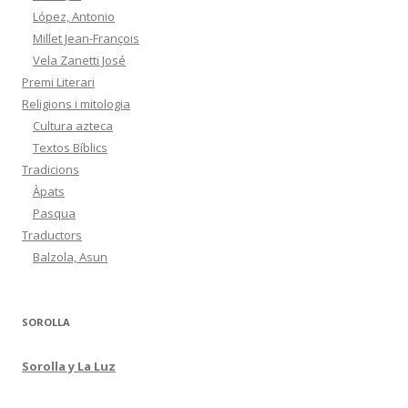
López, Antonio
Millet Jean-François
Vela Zanetti José
Premi Literari
Religions i mitologia
Cultura azteca
Textos Bíblics
Tradicions
Àpats
Pasqua
Traductors
Balzola, Asun
SOROLLA
Sorolla y La Luz