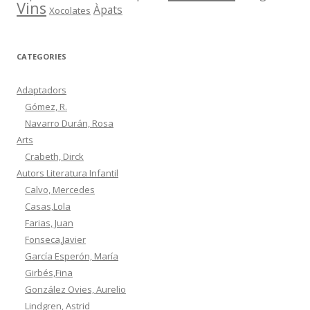
Vins
Àpats
Xocolates
CATEGORIES
Adaptadors
Gómez, R.
Navarro Durán, Rosa
Arts
Crabeth, Dirck
Autors Literatura Infantil
Calvo, Mercedes
Casas,Lola
Farias, Juan
Fonseca,Javier
García Esperón, María
Girbés,Fina
González Ovies, Aurelio
Lindgren, Astrid