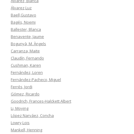
Álvarez, Blanca
Álvarez,Luz
Baell,Gustavo
Bagés, Noemi
Ballester, Blanca
Benavente, Jaume
Bogunyà, M. Àngels
Carranza, Maite
Claudín, Fernando
Cushman, Karen
Fernández, Loren
Fernández-Pacheco, Miguel
Ferrés, Jordi
Gómez, Ricardo
Goodrich, Frances-Halckett Albert
Li, Moying
López Narváez, Concha
Lowry,Lois
Mankell, Henning