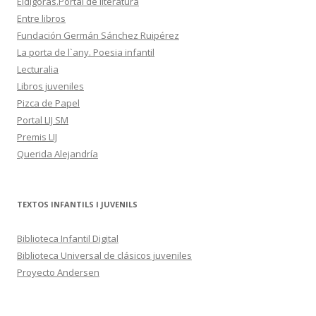
Eldígoras.Portal de literatura
Entre libros
Fundación Germán Sánchez Ruipérez
La porta de l`any. Poesia infantil
Lecturalia
Libros juveniles
Pizca de Papel
Portal LIJ SM
Premis LIJ
Querida Alejandría
TEXTOS INFANTILS I JUVENILS
Biblioteca Infantil Digital
Biblioteca Universal de clásicos juveniles
Proyecto Andersen