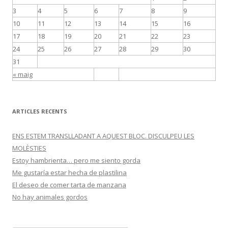
3
4
5
6
7
8
9
10
11
12
13
14
15
16
17
18
19
20
21
22
23
24
25
26
27
28
29
30
31
« maig
ARTICLES RECENTS
ENS ESTEM TRANSLLADANT A AQUEST BLOC. DISCULPEU LES
MOLÈSTIES
Estoy hambrienta… pero me siento gorda
Me gustaría estar hecha de plastilina
El deseo de comer tarta de manzana
No hay animales gordos