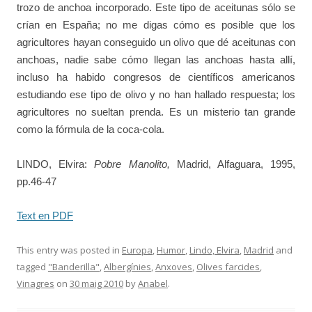
trozo de anchoa incorporado. Este tipo de aceitunas sólo se
crían en España; no me digas cómo es posible que los
agricultores hayan conseguido un olivo que dé aceitunas con
anchoas, nadie sabe cómo llegan las anchoas hasta allí,
incluso ha habido congresos de científicos americanos
estudiando ese tipo de olivo y no han hallado respuesta; los
agricultores no sueltan prenda. Es un misterio tan grande
como la fórmula de la coca-cola.
LINDO, Elvira:
Pobre Manolito,
Madrid, Alfaguara, 1995,
pp.46-47
Text en PDF
This entry was posted in
Europa
,
Humor
,
Lindo, Elvira
,
Madrid
and
tagged
"Banderilla"
,
Albergínies
,
Anxoves
,
Olives farcides
,
Vinagres
on
30 maig 2010
by
Anabel
.