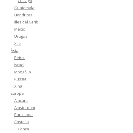
Chicago
Guatemala
Honduras
Illes del Carib
Mèxic
Uruguai
Xile
Àsia
Beirut
Israel
Mongòlia
Rússia
Xina
Europa
Alacant
Amsterdam
Barcelona
Castella
Conca