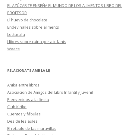
EL AZÚCAR TE ENSEÑA EL MUNDO DE LOS ALIMENTOS LIBRO DEL
PROFESOR
El huevo de chocolate
Endevinalles sobre aliments
Lecturalia
Llibres sobre cuina per a infants
Waece
RELACIONATS AMB LA LIJ
Anika entre libros
Asociación de Amigos del Libro Infantil y Juvenil
Bienvenidos a la fiesta
Club Kiriko
Cuentos y fábulas
Des de les aules
El retablo de las maravillas