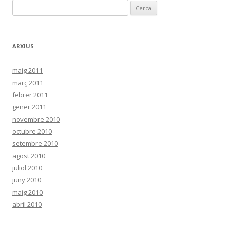
C
e
r
c
ARXIUS
a
:
maig 2011
març 2011
febrer 2011
gener 2011
novembre 2010
octubre 2010
setembre 2010
agost 2010
juliol 2010
juny 2010
maig 2010
abril 2010