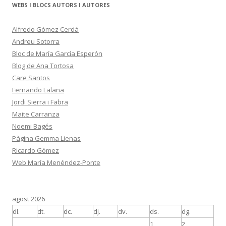
WEBS I BLOCS AUTORS I AUTORES
Alfredo Gómez Cerdá
Andreu Sotorra
Bloc de María García Esperón
Blog de Ana Tortosa
Care Santos
Fernando Lalana
Jordi Sierra i Fabra
Maite Carranza
Noemi Bagés
Pàgina Gemma Lienas
Ricardo Gómez
Web María Menéndez-Ponte
agost 2026
dl.
dt.
dc.
dj.
dv.
ds.
dg.
1
2