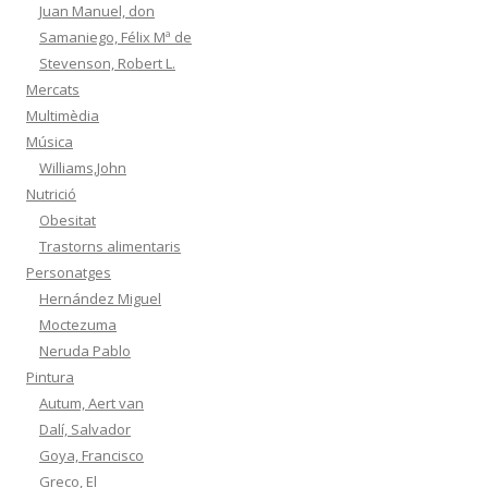
Juan Manuel, don
Samaniego, Félix Mª de
Stevenson, Robert L.
Mercats
Multimèdia
Música
Williams,John
Nutrició
Obesitat
Trastorns alimentaris
Personatges
Hernández Miguel
Moctezuma
Neruda Pablo
Pintura
Autum, Aert van
Dalí, Salvador
Goya, Francisco
Greco, El