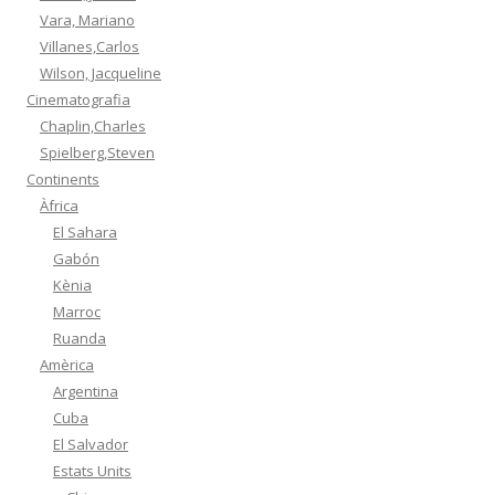
Vara, Mariano
Villanes,Carlos
Wilson, Jacqueline
Cinematografia
Chaplin,Charles
Spielberg,Steven
Continents
Àfrica
El Sahara
Gabón
Kènia
Marroc
Ruanda
Amèrica
Argentina
Cuba
El Salvador
Estats Units