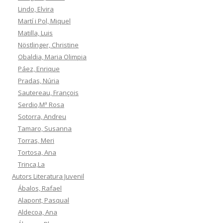
Lindo, Elvira
Martí i Pol, Miquel
Matilla, Luis
Nöstlinger, Christine
Obaldia, Maria Olimpia
Páez, Enrique
Pradas, Núria
Sautereau, François
Serdio,Mª Rosa
Sotorra, Andreu
Tamaro, Susanna
Torras, Meri
Tortosa, Ana
Trinca,La
Autors Literatura Juvenil
Ábalos, Rafael
Alapont, Pasqual
Aldecoa, Ana