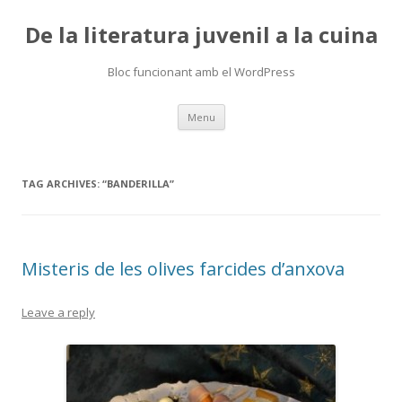
De la literatura juvenil a la cuina
Bloc funcionant amb el WordPress
Skip
Menu
to
content
TAG ARCHIVES:
“BANDERILLA”
Misteris de les olives farcides d’anxova
Leave a reply