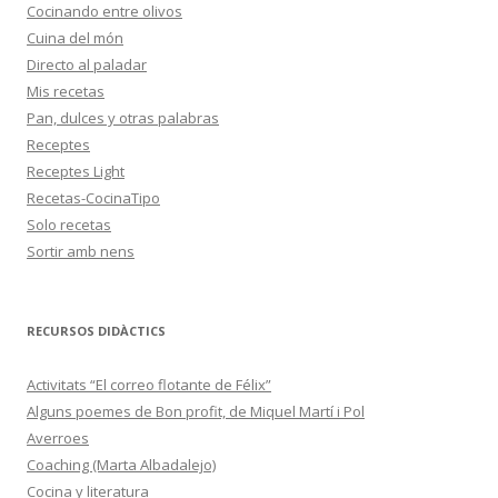
Cocinando entre olivos
Cuina del món
Directo al paladar
Mis recetas
Pan, dulces y otras palabras
Receptes
Receptes Light
Recetas-CocinaTipo
Solo recetas
Sortir amb nens
RECURSOS DIDÀCTICS
Activitats “El correo flotante de Félix”
Alguns poemes de Bon profit, de Miquel Martí i Pol
Averroes
Coaching (Marta Albadalejo)
Cocina y literatura