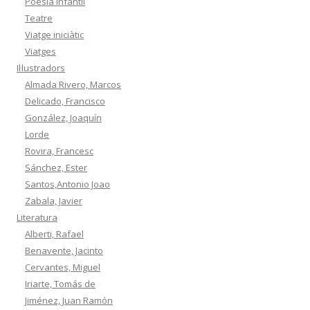
Poesia infantil
Teatre
Viatge iniciàtic
Viatges
Il·lustradors
Almada Rivero, Marcos
Delicado, Francisco
González, Joaquín
Lorde
Rovira, Francesc
Sánchez, Ester
Santos,Antonio Joao
Zabala, Javier
Literatura
Alberti, Rafael
Benavente, Jacinto
Cervantes, Miguel
Iriarte, Tomás de
Jiménez, Juan Ramón