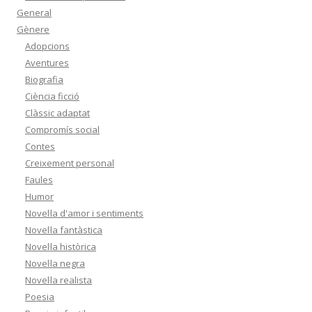
General
Gènere
Adopcions
Aventures
Biografia
Ciència ficció
Clàssic adaptat
Compromís social
Contes
Creixement personal
Faules
Humor
Novel·la d'amor i sentiments
Novel·la fantàstica
Novel·la històrica
Novel·la negra
Novel·la realista
Poesia