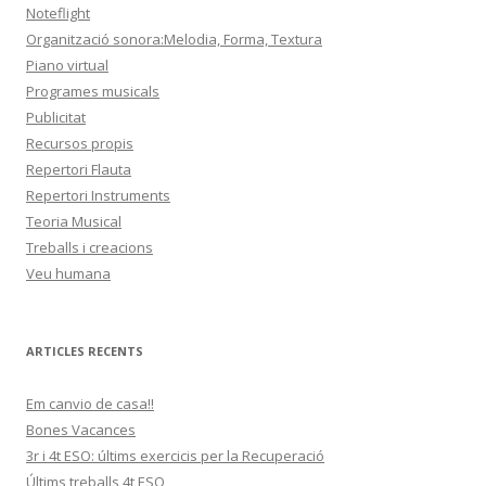
Noteflight
Organització sonora:Melodia, Forma, Textura
Piano virtual
Programes musicals
Publicitat
Recursos propis
Repertori Flauta
Repertori Instruments
Teoria Musical
Treballs i creacions
Veu humana
ARTICLES RECENTS
Em canvio de casa!!
Bones Vacances
3r i 4t ESO: últims exercicis per la Recuperació
Últims treballs 4t ESO