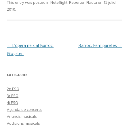
This entry was posted in
Noteflight
,
Repertori Flauta
on
15 juliol
2010
.
Post
←
L’òpera neix al Barroc.
Barroc. Fem parelles
→
navigation
Glogster.
CATEGORIES
2n ESO
3r ESO
4t ESO
Agenda de concerts
Anuncis musicals
Audicions musicals