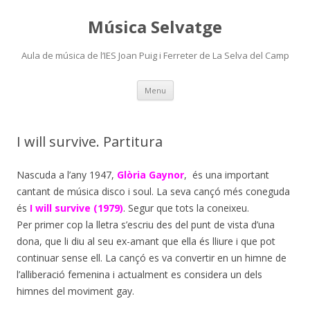
Música Selvatge
Aula de música de l’IES Joan Puig i Ferreter de La Selva del Camp
Skip
Menu
to
content
I will survive. Partitura
Nascuda a l’any 1947,
Glòria Gaynor
, és una important
cantant de música disco i soul. La seva cançó més coneguda
és
I
will survive (1979)
. Segur que tots la coneixeu.
Per primer cop la lletra s’escriu des del punt de vista d’una
dona, que li diu al seu ex-amant que ella és lliure i que pot
continuar sense ell. La cançó es va convertir en un himne de
l’alliberació femenina i actualment es considera un dels
himnes del moviment gay.