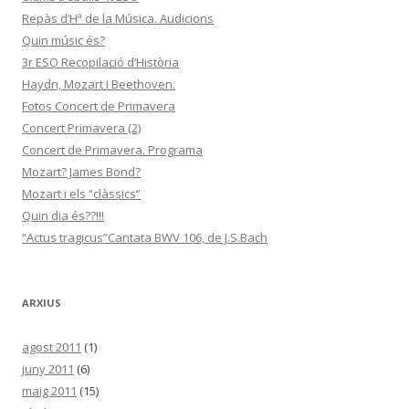
Repàs d’Hª de la Música. Audicions
Quin músic és?
3r ESO Recopilació d’Història
Haydn, Mozart i Beethoven.
Fotos Concert de Primavera
Concert Primavera (2)
Concert de Primavera. Programa
Mozart? James Bond?
Mozart i els “clàssics”
Quin dia és??!!!
“Actus tragicus”Cantata BWV 106, de J.S.Bach
ARXIUS
agost 2011
(1)
juny 2011
(6)
maig 2011
(15)