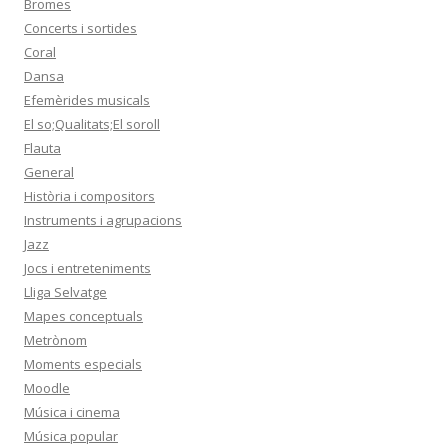
Bromes
Concerts i sortides
Coral
Dansa
Efemèrides musicals
El so;Qualitats;El soroll
Flauta
General
Història i compositors
Instruments i agrupacions
Jazz
Jocs i entreteniments
Lliga Selvatge
Mapes conceptuals
Metrònom
Moments especials
Moodle
Música i cinema
Música popular