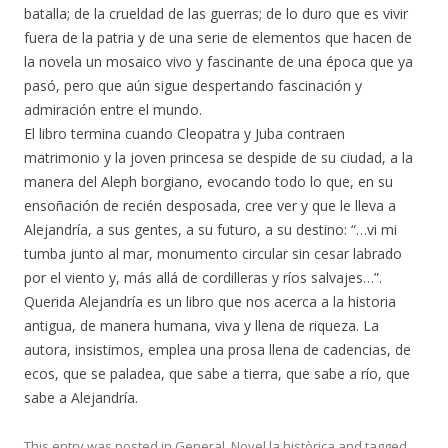
batalla; de la crueldad de las guerras; de lo duro que es vivir
fuera de la patria y de una serie de elementos que hacen de
la novela un mosaico vivo y fascinante de una época que ya
pasó, pero que aún sigue despertando fascinación y
admiración entre el mundo.
El libro termina cuando Cleopatra y Juba contraen
matrimonio y la joven princesa se despide de su ciudad, a la
manera del Aleph borgiano, evocando todo lo que, en su
ensoñación de recién desposada, cree ver y que le lleva a
Alejandría, a sus gentes, a su futuro, a su destino: “…vi mi
tumba junto al mar, monumento circular sin cesar labrado
por el viento y, más allá de cordilleras y ríos salvajes…”.
Querida Alejandría es un libro que nos acerca a la historia
antigua, de manera humana, viva y llena de riqueza. La
autora, insistimos, emplea una prosa llena de cadencias, de
ecos, que se paladea, que sabe a tierra, que sabe a río, que
sabe a Alejandría.
This entry was posted in
General
,
Novel.la històrica
and tagged