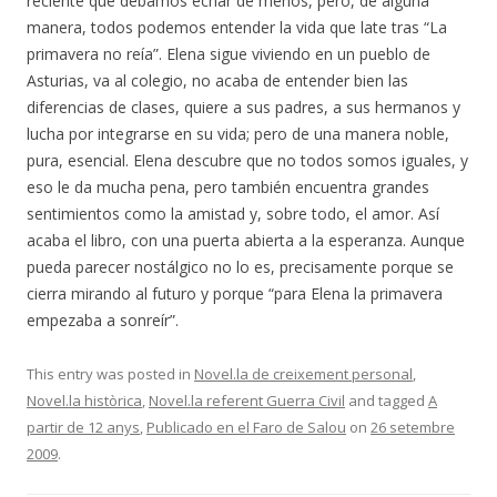
reciente que debamos echar de menos, pero, de alguna
manera, todos podemos entender la vida que late tras “La
primavera no reía”. Elena sigue viviendo en un pueblo de
Asturias, va al colegio, no acaba de entender bien las
diferencias de clases, quiere a sus padres, a sus hermanos y
lucha por integrarse en su vida; pero de una manera noble,
pura, esencial. Elena descubre que no todos somos iguales, y
eso le da mucha pena, pero también encuentra grandes
sentimientos como la amistad y, sobre todo, el amor. Así
acaba el libro, con una puerta abierta a la esperanza. Aunque
pueda parecer nostálgico no lo es, precisamente porque se
cierra mirando al futuro y porque “para Elena la primavera
empezaba a sonreír”.
This entry was posted in
Novel.la de creixement personal
,
Novel.la històrica
,
Novel.la referent Guerra Civil
and tagged
A
partir de 12 anys
,
Publicado en el Faro de Salou
on
26 setembre
2009
.