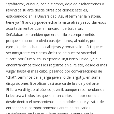
“graffitero”, aunque, con el tiempo, deja de asaltar trenes y
reivindica su arte desde otras posiciones; esto es,
estudiándolo en la Universidad. Así, al terminar la historia,
tiene ya 18 años y puede echar la vista atrás y recordar esos
acontecimientos que le marcaron perturbaron.
Señalábamos también que era un libro comprometido
porque su autor no obvia pasajes duros, al hablar, por
ejemplo, de las bandas callejeras y remarca lo difícil que es
ser inmigrante en ciertos ámbitos de nuestra sociedad.
“Scat”, por último, es un ejercicio lingüístico lúcido, ya que
encontraremos todos los registros en el relato, desde el más
vulgar hasta el más culto, pasando por conversaciones de
“chat”, términos de la jerga juvenil o del argot y, en suma,
disquisiciones filosóficas casi acerca de la vida y del arte.
El libro va dirigido al público juvenil, aunque recomendamos
la lectura a todos los que sientan curiosidad por conocer
desde dentro el pensamiento de un adolescente y tratar de
entender sus comportamientos antes de criticarlos.
En definitiva, un libro muy bien escrito, distinto por la