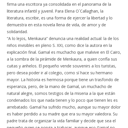
firma una escritora ya consolidada en el panorama de la
literatura infantil y juvenil. Para Elena O`Callaghan, la
literatura, escribir, es una forma de ejercer la libertad y lo
demuestra en esta novela llena de vida, de amor y de
solidaridad.
“A lo lejos, Menkaura” denuncia una realidad actual: la de los
niños invisibles en pleno S. XXI, como dice la autora en la
explicación final. Gamal es muchacho que malvive en El Cairo,
a la sombra de la pirámide de Menkaura, a quien confía sus
cuitas y anhelos. El pequeño vende souvenirs a los turistas,
pero desea poder ir al colegio, como sí hace su hermano
mayor. La historia es hermosa porque tiene un trasfondo de
esperanza, pero, de la mano de Gamal, un muchacho de
natural alegre, somos testigos de la miseria a la que están
condenados los que nada tienen y lo poco que tienen les es
arrebatado. Gamal ha sufrido mucho, aunque su mayor dolor
es haber perdido a su madre que era su mayor valedora. Su
padre trata de organizar la vida familiar y decide que sea el
pequeño quien se ponga a trabajar, aunque eso Gamal no