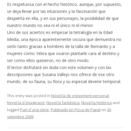
Es respetuosa con el hecho histórico, aunque, por supuesto,
se deja llevar por las intuiciones y la fascinación que
despierta en ella, y en sus personajes, la posibilidad de que
nuestro mundo no sea ni el único ni el menor.
Uno de sus aciertos es empezar la tetralogía en la Edad
Media, una época aparentemente oscura que demuestra no
serlo tanto gracias a hombres de la talla de Bernardo y a
mujeres como Yebra que osaron plantarle cara al destino y
ser como ellos quisieron, no de otro modo.
El lector disfrutará sin duda con este volumen y con las
descripciones que Susana Vallejo nos ofrece de ese otro
mundo, de su fauna, su flora y su especial devenir temporal.
This entry was posted in
Novel.la de creixement personal
,
Novel.la d`imaginació
,
Novel.la fantàstica
,
Novel.la històrica
and
tagged
Part d`una sèrie
,
Publicado en Pizca de Papel
on
30
setembre 2009
.