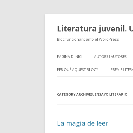
Literatura juvenil.
Bloc funcionant amb el WordPress
PÀGINA D'INICI
AUTORS I AUTORES
ANA ALCOLEA
PER QUÈ AQUEST BLOC?
PREMIS LITER
CARLOS RUIZ ZAFÓN
PER QUÈ LLEGIR?
EN CASA DE ANA Mª 
CATEGORY ARCHIVES:
QUÉ ENTENEM PER LITERATURA
ENSAYO LITERARIO
MATERIAL
YEBRA
JUVENIL
LITERAT
EN CASA DE MERCEDES
PRESENTACIÓ I AUTORA
NEUSCHÄFER-CARLÓN
La magia de leer
EN CASA DE… JORDI SIE