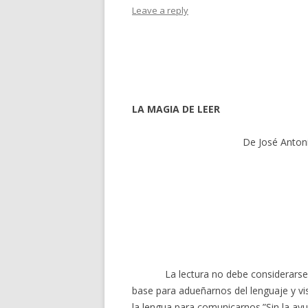
Leave a reply
FABRA
EN CASA DE…MARÍA G
ESPERÓN
ENTREVISTA A FERNA
LA MAGIA DE
LEER
JOSÉ MARÍA LATORRE
De José Anton
MONTSERRAT DEL AM
La lectura no debe considerarse 
base para adueñarnos del lenguaje y vi
la lengua para comunicarnos.”Sin la ay