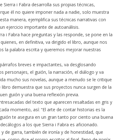
Sierra i Fabra desarrolla sus propias técnicas,
 porque él no quiere imponer nada a nadie, solo muestra
esta manera, ejemplifica sus técnicas narrativas con
un ejercicio importante de autoanálisis.
rra i Fabra hace preguntas y las responde, se pone en la
uienes, en definitiva, va dirigido el libro, aunque nos
s la palabra escrita y queremos mejorar nuestras
 de párrafos breves e impactantes, va desglosando
s personajes, el guión, la narración, el diálogo y va
ida mucho sus novelas, aunque a menudo se le critique
ste libro demuestra que sus proyectos nunca surgen de la
buen guión y una buena reflexión previa.
ntresacadas del texto que aparecen resaltadas en gris y
ada momento, así: “El arte de contar historias es la
uión te asegura en un gran tanto por ciento una buena
ecálogos a los que Sierra i Fabra es aficionado.
a y de garra, también de ironía y de honestidad, que
, como dice el propio escritor al final, lleno de ironía: