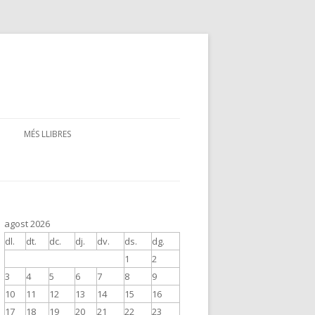
MÉS LLIBRES
agost 2026
dl.
dt.
dc.
dj.
dv.
ds.
dg.
1
2
3
4
5
6
7
8
9
10
11
12
13
14
15
16
17
18
19
20
21
22
23