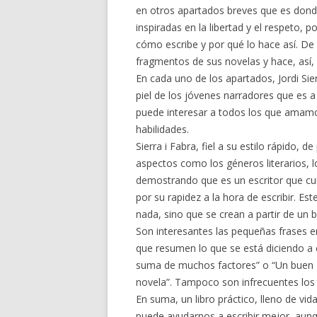
en otros apartados breves que es donde 
inspiradas en la libertad y el respeto,
cómo escribe y por qué lo hace así. De 
fragmentos de sus novelas y hace, así, 
En cada uno de los apartados, Jordi Sie
piel de los jóvenes narradores que es a q
puede interesar a todos los que amamo
habilidades.
Sierra i Fabra, fiel a su estilo rápido,
aspectos como los géneros literarios, lo
demostrando que es un escritor que cu
por su rapidez a la hora de escribir. E
nada, sino que se crean a partir de un 
Son interesantes las pequeñas frases e
que resumen lo que se está diciendo a c
suma de muchos factores” o “Un buen g
novela”. Tampoco son infrecuentes los d
En suma, un libro práctico, lleno de vid
puede ayudarnos a escribir mejor, aunque