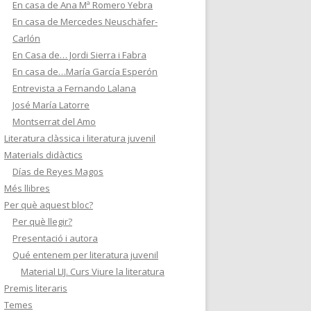
En casa de Ana Mª Romero Yebra
En casa de Mercedes Neuschäfer-
Carlón
En Casa de… Jordi Sierra i Fabra
En casa de…María García Esperón
Entrevista a Fernando Lalana
José María Latorre
Montserrat del Amo
Literatura clàssica i literatura juvenil
Materials didàctics
Días de Reyes Magos
Més llibres
Per què aquest bloc?
Per què llegir?
Presentació i autora
Qué entenem per literatura juvenil
Material LIJ. Curs Viure la literatura
Premis literaris
Temes