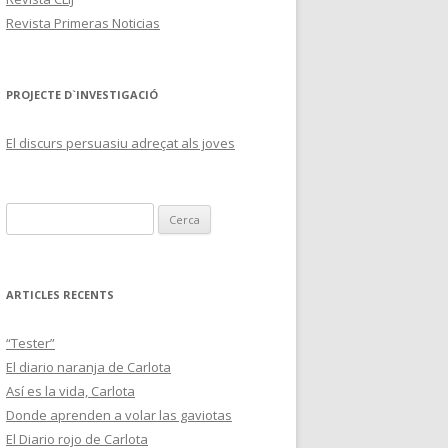
Revista Primeras Noticias
PROJECTE D`INVESTIGACIÓ
El discurs persuasiu adreçat als joves
C
e
r
c
ARTICLES RECENTS
a
:
“Tester”
El diario naranja de Carlota
Así es la vida, Carlota
Donde aprenden a volar las gaviotas
El Diario rojo de Carlota