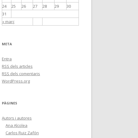
24
25
26
27
28
29
30
31
« març
META
Entra
RSS
dels articles
RSS
dels comentaris
WordPress.org
PÀGINES
Autors i autores
Ana Alcolea
Carlos Ruiz Zafón