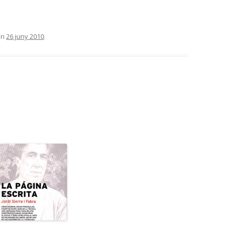
on
26 juny 2010
.