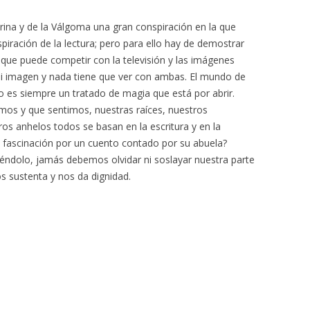
ina y de la Válgoma una gran conspiración en la que
iración de la lectura; pero para ello hay de demostrar
y que puede competir con la televisión y las imágenes
 ni imagen y nada tiene que ver con ambas. El mundo de
bro es siempre un tratado de magia que está por abrir.
mos y que sentimos, nuestras raíces, nuestros
os anhelos todos se basan en la escritura y en la
a fascinación por un cuento contado por su abuela?
éndolo, jamás debemos olvidar ni soslayar nuestra parte
os sustenta y nos da dignidad.