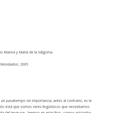
ARCÍA
NDO LALANA
io Marina y María de la Válgoma
O
Mondadori, 2005
un pasatiempo sin importancia; antes al contrario, es la
sto está que somos seres lingüísticos que necesitamos
uda del lenguaje –leemos en este libro- somos estúpidos,