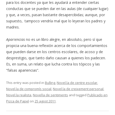
para los docentes ya que les ayudará a entender ciertas
conductas que se pueden dar en las aulas (de cualquier lugar)
y que, a veces, pasan bastante desapercibidas; aunque, por
supuesto, tampoco vendría mal que lo leyeran los padres y
madres.
Apariencias
no es un libro alegre, en absoluto, pero sí que
propicia una buena reflexión acerca de los comportamientos
que pueden darse en los centros escolares, de acoso y de
desprestigio, que tanto daño causan a quienes los padecen.
Es, en suma, un relato que lucha contra los tópicos y las
“falsas apariencias”.
This entry was posted in
Bulling
,
Novel.la de centre escolar
,
Novel.la de compromís social
,
Novel.la de creixement personal
,
Novel.la realista
,
Novel·la de sentiments
and tagged
Publicado en
Pizca de Papel
on
25 agost 2011
.