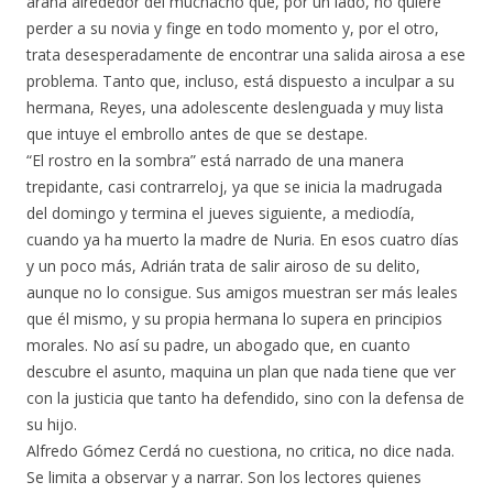
araña alrededor del muchacho que, por un lado, no quiere
perder a su novia y finge en todo momento y, por el otro,
trata desesperadamente de encontrar una salida airosa a ese
problema. Tanto que, incluso, está dispuesto a inculpar a su
hermana, Reyes, una adolescente deslenguada y muy lista
que intuye el embrollo antes de que se destape.
“El rostro en la sombra” está narrado de una manera
trepidante, casi contrarreloj, ya que se inicia la madrugada
del domingo y termina el jueves siguiente, a mediodía,
cuando ya ha muerto la madre de Nuria. En esos cuatro días
y un poco más, Adrián trata de salir airoso de su delito,
aunque no lo consigue. Sus amigos muestran ser más leales
que él mismo, y su propia hermana lo supera en principios
morales. No así su padre, un abogado que, en cuanto
descubre el asunto, maquina un plan que nada tiene que ver
con la justicia que tanto ha defendido, sino con la defensa de
su hijo.
Alfredo Gómez Cerdá no cuestiona, no critica, no dice nada.
Se limita a observar y a narrar. Son los lectores quienes