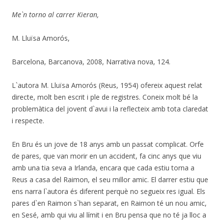
Me`n torno al carrer Kieran,
M. Lluïsa Amorós,
Barcelona, Barcanova, 2008, Narrativa nova, 124.
L`autora M. Lluïsa Amorós (Reus, 1954) ofereix aquest relat
directe, molt ben escrit i ple de registres. Coneix molt bé la
problemàtica del jovent d`avui i la reflecteix amb tota claredat
i respecte.
En Bru és un jove de 18 anys amb un passat complicat. Orfe
de pares, que van morir en un accident, fa cinc anys que viu
amb una tia seva a Irlanda, encara que cada estiu torna a
Reus a casa del Raimon, el seu millor amic. El darrer estiu que
ens narra l`autora és diferent perquè no segueix res igual. Els
pares d`en Raimon s`han separat, en Raimon té un nou amic,
en Sesé, amb qui viu al límit i en Bru pensa que no té ja lloc a