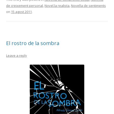
de creixement personal
,
Novel.la realista
,
Novel·la de sentiments
on
15 agost 2011
.
El rostro de la sombra
Leave a reply