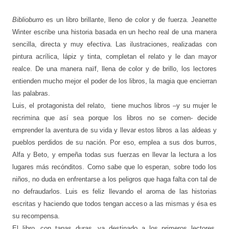
Biblioburro
es un libro brillante, lleno de color y de fuerza. Jeanette
Winter escribe una historia basada en un hecho real de una manera
sencilla, directa y muy efectiva. Las ilustraciones, realizadas con
pintura acrílica, lápiz y tinta, completan el relato y le dan mayor
realce. De una manera naïf, llena de color y de brillo, los lectores
entienden mucho mejor el poder de los libros, la magia que encierran
las palabras.
Luis, el protagonista del relato,
tiene muchos libros –y su mujer le
recrimina que así sea porque los libros no se comen- decide
emprender la aventura de su vida y llevar estos libros a las aldeas y
pueblos perdidos de su nación. Por eso, emplea a sus dos burros,
Alfa y Beto, y empeña todas sus fuerzas en llevar la lectura a los
lugares más recónditos. Como sabe que lo esperan, sobre todo los
niños, no duda en enfrentarse a los peligros que haga falta con tal de
no defraudarlos. Luis es feliz llevando el aroma de las historias
escritas y haciendo que todos tengan acceso a las mismas y ésa es
su recompensa.
El libro, con tapas duras, va destinado a los primeros lectores,