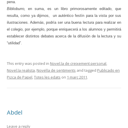
pena.
Biblioburro,
en suma, es un libro primorosamente editado, que
resulta, como ya dijimos,
un auténtico festín para la vista por sus
ilustraciones. Además, podría ser una buena lectura para realizar en
el colegio, por ejemplo, porque enriquecerá a los alumnos y permitirá
establecer distintos debates acerca de la difusión de la lectura y su
“utilidad”.
This entry was posted in
Novel.la de creixement personal
,
Novel.la realista
,
Novel·la de sentiments
and tagged
Publicado en
Pizca de Papel
,
Totes les edats
on
1 març 2011
.
Abdel
Leave a reply