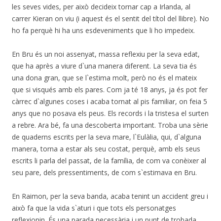
les seves vides, per això decideix tornar cap a Irlanda, al
carrer Kieran on viu (i aquest és el sentit del títol del llibre). No
ho fa perquè hi ha uns esdeveniments que li ho impedeix.
En Bru és un noi assenyat, massa reflexiu per la seva edat,
que ha après a viure d`una manera diferent. La seva tia és
una dona gran, que se l`estima molt, però no és el mateix
que si visqués amb els pares. Com ja té 18 anys, ja és pot fer
càrrec d`algunes coses i acaba tornat al pis familiar, on feia 5
anys que no posava els peus. Els records i la tristesa el surten
a rebre. Ara bé, fa una descoberta important. Troba una sèrie
de quaderns escrits per la seva mare, l`Eulàlia, qui, d`alguna
manera, torna a estar als seu costat, perquè, amb els seus
escrits li parla del passat, de la família, de com va conèixer al
seu pare, dels pressentiments, de com s`estimava en Bru.
En Raimon, per la seva banda, acaba tenint un accident greu i
això fa que la vida s`aturi i que tots els personatges
reflexionin. És una parada necessària i un punt de trobada