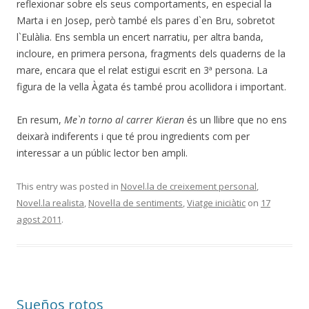
reflexionar sobre els seus comportaments, en especial la
Marta i en Josep, però també els pares d`en Bru, sobretot
l`Eulàlia. Ens sembla un encert narratiu, per altra banda,
incloure, en primera persona, fragments dels quaderns de la
mare, encara que el relat estigui escrit en 3ª persona. La
figura de la vella Àgata és també prou acollidora i important.
En resum,
Me`n torno al carrer Kieran
és un llibre que no ens
deixarà indiferents i que té prou ingredients com per
interessar a un públic lector ben ampli.
This entry was posted in
Novel.la de creixement personal
,
Novel.la realista
,
Novel·la de sentiments
,
Viatge iniciàtic
on
17
agost 2011
.
Sueños rotos