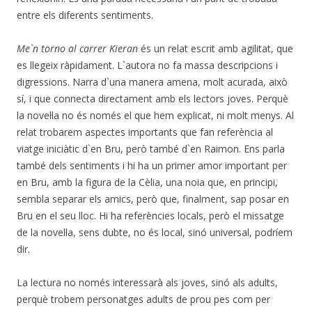
entre els diferents sentiments.
Me`n torno al carrer Kieran
és un relat escrit amb agilitat, que
es llegeix ràpidament. L`autora no fa massa descripcions i
digressions. Narra d`una manera amena, molt acurada, això
sí, i que connecta directament amb els lectors joves. Perquè
la novel·la no és només el que hem explicat, ni molt menys. Al
relat trobarem aspectes importants que fan referència al
viatge iniciàtic d`en Bru, però també d`en Raimon. Ens parla
també dels sentiments i hi ha un primer amor important per
en Bru, amb la figura de la Cèlia, una noia que, en principi,
sembla separar els amics, però que, finalment, sap posar en
Bru en el seu lloc. Hi ha referències locals, però el missatge
de la novel·la, sens dubte, no és local, sinó universal, podríem
dir.
La lectura no només interessarà als joves, sinó als adults,
perquè trobem personatges adults de prou pes com per