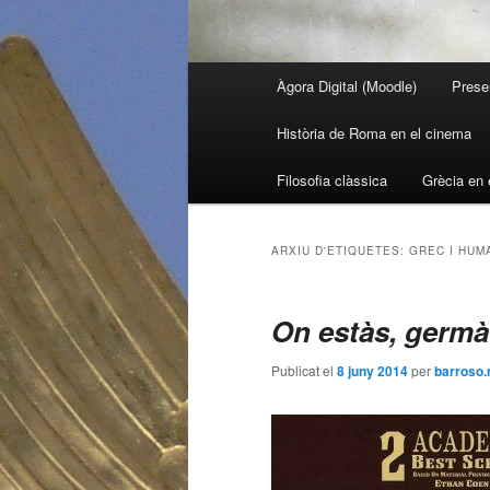
Menú
Àgora Digital (Moodle)
Prese
Aneu
Aneu
principal
Història de Roma en el cinema
al
al
Filosofia clàssica
Grècia en 
contingut
contingut
principal
secundari
ARXIU D'ETIQUETES:
GREC I HUM
On estàs, germà
Publicat el
8 juny 2014
per
barroso.