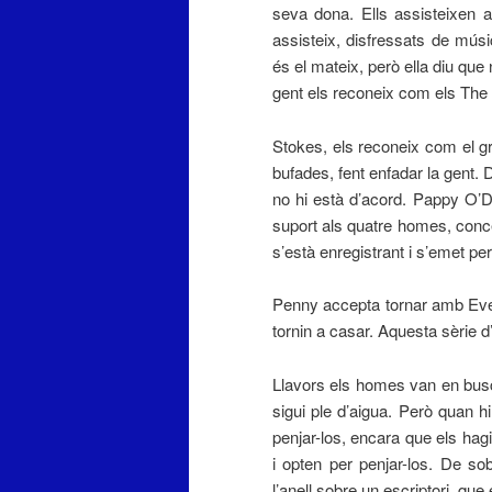
seva dona. Ells assisteixen
assisteix, disfressats de músi
és el mateix, però ella diu que
gent els reconeix com els Th
Stokes, els reconeix com el gr
bufades, fent enfadar la gent. 
no hi està d’acord. Pappy O’Don
suport als quatre homes, conce
s’està enregistrant i s’emet per
Penny accepta tornar amb Everet
tornin a casar. Aquesta sèrie d
Llavors els homes van en busc
sigui ple d’aigua. Però quan hi
penjar-los, encara que els hagi
i opten per penjar-los. De so
l’anell sobre un escriptori, que e