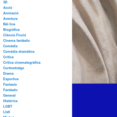
3D
Acció
Animació
Aventura
Bèl·lica
Biogràfica
Ciència Ficció
Cinema fantàstic
Comèdia
Comèdia dramàtica
Crítica
Crítica cinematogràfica
Curtmetratge
Drama
Esportiva
Fantasia
Fantàstic
General
Històrica
LGBT
Llatí