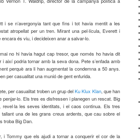
 Vernon T. Waldrip, director de la campanya política a
t i se n’avergonyia tant que fins i tot havia mentit a les
stat atropellat per un tren. Mirant una pel·lícula, Everett i
ncara és viu, i decideixen anar a salvar-lo.
mai no hi havia hagut cap tresor, que només ho havia dit
r i així podria tornar amb la seva dona. Pete s’enfada amb
palment perquè ara li han augmentat la condemna a 50 anys.
ben per casualitat una munió de gent enfurida.
e, per casualitat troben un grup del
Ku Klux Klan
, que han
 penjar-lo. Els tres es disfressen i planegen un rescat. Big
evel·la les seves identitats, i el caos continua. Els tres
llant una de les grans creus ardents, que cau sobre el
es troba Big Dan.
 i Tommy que els ajudi a tornar a conquerir el cor de la