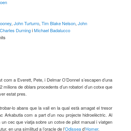
Coen
looney
,
John Turturro
,
Tim Blake Nelson
,
John
Charles Durning
i
Michael Badalucco
its
t com a Everett, Pete, i Delmar O’Donnel s’escapen d’una
2 milions de dòlars procedents d’un robatori d’un cotxe que
ver estat pres.
obar-lo abans que la vall en la qual està amagat el tresor
ac Arkabutla com a part d’un nou projecte hidroelèctric. Al
n un cec que viatja sobre un cotxe de pilot manual i viatgen
tur, en una similitud a l’oracle de l’
Odissea
d’
Homer
.