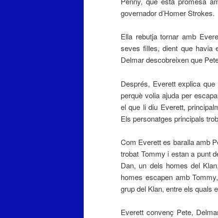
Penny, que està promesa amb
governador d’Homer Strokes.
Ella rebutja tornar amb Everet
seves filles, dient que havia e
Delmar descobreixen que Pete e
Després, Everett explica que 
perquè volia ajuda per escapa
el que li diu Everett, princi
Els personatges principals tro
Com Everett es baralla amb Pet
trobat Tommy i estan a punt de
Dan, un dels homes del Klan, r
homes escapen amb Tommy, ta
grup del Klan, entre els quals 
Everett convenç Pete, Delmar,