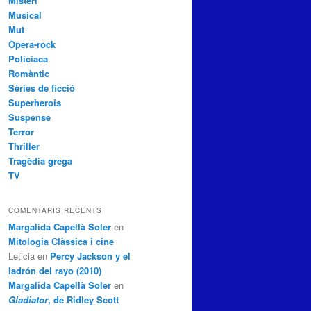
Misteri
Musical
Mut
Òpera-rock
Policíaca
Romàntic
Sèries de ficció
Superherois
Suspense
Terror
Thriller
Tragèdia grega
TV
COMENTARIS RECENTS
Margalida Capellà Soler
en
Mitologia Clàssica i cine
Leticia
en
Percy Jackson y el
ladrón del rayo (2010)
Margalida Capellà Soler
en
Gladiator
, de Ridley Scott