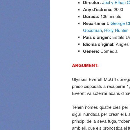
Director:
Joel y Ethan 
Any d’estrena:
2000
Durada:
106 minuts
Repartiment:
George C
Goodman
,
Holly Hunter
,
País d’origen:
Estats Un
Idioma original:
Anglès
Gènere:
Comèdia
ARGUMENT:
Ulysses Everett McGill conegu
presó disposats a recuperar 1,
Everett va soterrar abans d’ha
Tenen només quatre dies per tr
sigui inundada per crear el Ll
principi de la seva fuga, trobe
amb ell, que els pronostica el fu