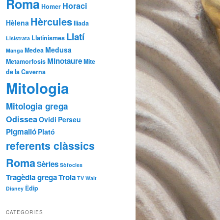
Roma
Horaci
Homer
Hèrcules
Hèlena
Ilíada
Llatí
Llatinismes
LIsístrata
Medusa
Medea
Manga
Minotaure
Metamorfosis
Mite
de la Caverna
Mitologia
Mitologia grega
Odissea
Ovidi
Perseu
Pigmalió
Plató
referents clàssics
Roma
Sèries
Sòfocles
Tragèdia grega
Troia
TV
Walt
Èdip
Disney
CATEGORIES