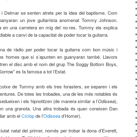
 i Delmar se senten atrets per la idea del baptisme. Com
panyaran un jove guitarrista anomenat Tommy Johnson.
a en una carretera en mig del no-res. Tommy els explica
iable a canvi de la capacitat de poder tocar la guitarra.
 de ràdio per poder tocar la guitarra com bon músic i
tres homes que si s’apunten en guanyaran també. Llavors
ren el disc amb el nom del grup The Soggy Bottom Boys,
orrow” es fa famosa a tot l’Estat.
cotxe de Tommy amb els tres forasters, se separen i els
ventures. De totes les trobades, una de les més notables és
 sedueixen i els hipnotitzen (de manera similar a l’
Odissea
),
en una granota. Una altra trobada és quan coneixen Dan
ilar amb el
Cíclop
de l’
Odissea
d’Homer).
ciutat natal del primer, només per trobar la dona d’Everett,