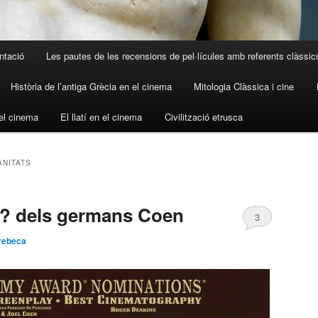
ntació
Les pautes de les recensions de pel·lícules amb referents clàssic
Història de l’antiga Grècia en el cinema
Mitologia Clàssica i cine
el cinema
El llatí en el cinema
Civilització etrusca
ANITATS
? dels germans Coen
3
rebeca