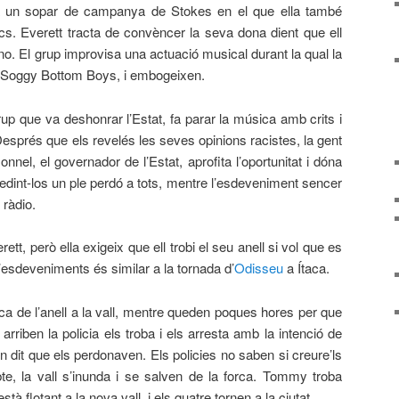
 a un sopar de campanya de Stokes en el que ella també
cs. Everett tracta de convèncer la seva dona dient que ell
 no. El grup improvisa una actuació musical durant la qual la
e Soggy Bottom Boys, i embogeixen.
up que va deshonrar l’Estat, fa parar la música amb crits i
Després que els revelés les seves opinions racistes, la gent
nel, el governador de l’Estat, aprofita l’oportunitat i dóna
dint-los un ple perdó a tots, mentre l’esdeveniment sencer
 ràdio.
t, però ella exigeix que ell trobi el seu anell si vol que es
’esdeveniments és similar a la tornada d’
Odisseu
a Ítaca.
a de l’anell a la vall, mentre queden poques hores per que
 arriben la policia els troba i els arresta amb la intenció de
n dit que els perdonaven. Els policies no saben si creure’ls
bte, la vall s’inunda i se salven de la forca. Tommy troba
stà flotant a la nova vall, i els quatre tornen a la ciutat.