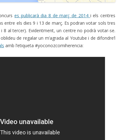
concurs
es publicarà dia 8 de març de 2014
i els centres
s entre els dies 9 i 13 de març. Es podran votar sols tres
 i 8 al tercer). Evidentment, un centre no podrà votar-se.
 oblideu de regalar un m’agrada al Youtube i de difondre’l
als
amb l’etiqueta #yoconozcomiherencia: