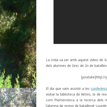
La crida va ser amb aquest vídeo de X
dels alumnes de Grec de 2n de batxille
[youtube]http:/
El dia que vam assistir a les
conferènci
visitar la biblioteca de lletres, la de r
com l’hemeroteca a la recerca dels n
l’alumna de segon de batxillerat Lourde