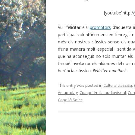
[youtube]http:
Vull felicitar els
promotors
d’aquesta i
participat voluntàriament en l’enregis
més els nostres clàssics sense els qu
d’una manera molt especial i sentida 
que ha aconseguit no sols muntar els d
també involucrar els alumnes del nostre
herència clàssica.
Feliciter omnibus
!
This entry was posted in
Cultura clàssica
,
Amuprolag
,
Competència audiovisual
,
Con
Capellà Soler
.