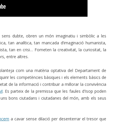
), sens dubte, obren un món imaginatiu i simbòlic a les
ica, tan analítica, tan mancada d’imaginació humanista,
a, tan en crisi… Fometen la creativitat, la curiositat, la
rs, entre altres.
planteja com una matèria optativa del Departament de
dquirir les competències bàsiques i els elements bàsics de
ietat de la informació i contribuir a millorar la convivència
M
. Es parteix de la premissa que les faules d’Isop poden
r uns bons ciutadans i ciutadanes del món, amb els seus
ncem
a cavar sense dilació per desenterrar el tresor que