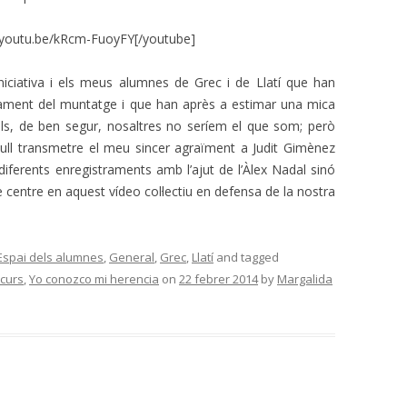
//youtu.be/kRcm-FuoyFY[/youtube]
niciativa i els meus alumnes de Grec i de Llatí que han
trament del muntatge i que han après a estimar una mica
als, de ben segur, nosaltres no seríem el que som; però
vull transmetre el meu sincer agraïment a Judit Gimènez
iferents enregistraments amb l’ajut de l’Àlex Nadal sinó
 centre en aquest vídeo col·lectiu en defensa de la nostra
Espai dels alumnes
,
General
,
Grec
,
Llatí
and tagged
curs
,
Yo conozco mi herencia
on
22 febrer 2014
by
Margalida