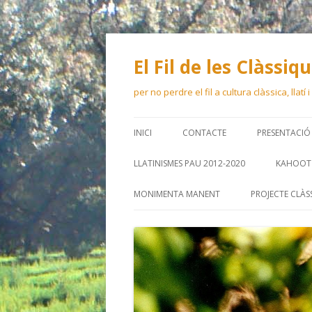
El Fil de les Clàssiq
per no perdre el fil a cultura clàssica, llatí
INICI
CONTACTE
PRESENTACIÓ
LLATINISMES PAU 2012-2020
KAHOOT 
MONIMENTA MANENT
PROJECTE CLÀS