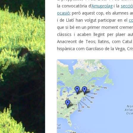
la convocatòria d’
Amuprolag
i la
secció
ocasió
; però aquest cop, els alumnes a
i de Llatí han volgut participar en el
c
que si bé en un primer moment cremen el 
clàssics i acaben llegint per plaer 
Anacreont de Teos; llatins, com Catul 
hispànica com Garcilaso de la Vega, Cri