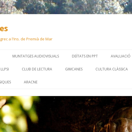
ues
 i grec a l'Ins. de Premià de Mar
Skip
to
MUNTATGES AUDIOVISUALS
DEÏTATS EN PPT
AVALUACIÓ
content
LLPSI
CLUB DE LECTURA
GIMCANES
CULTURA CLÀSSICA
SIQUES
ARACNE