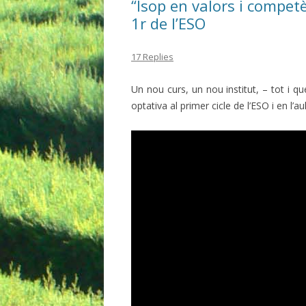
“Isop en valors i competè
1r de l’ESO
17 Replies
Un nou curs, un nou institut, – tot i q
optativa al primer cicle de l’ESO i en l’au