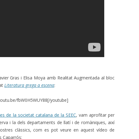
avier Gras i Elisa Moya amb Realitat Augmentada al bloc
rat
Literatura grega a escena
:
/youtu.be/fbW0H5WUY88[/youtube]
es de la societat catalana de la SEEC
, vam aprofitar per
eserva i la dels departaments de llatí i de romàniques, així
ostres clàssics, com es pot veure en aquest vídeo de
s Caparrós: