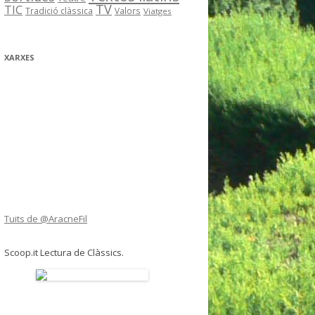
TV
TIC
Tradició clàssica
Valors
Viatges
XARXES
Tuits de @AracneFil
Scoop.it Lectura de Clàssics.