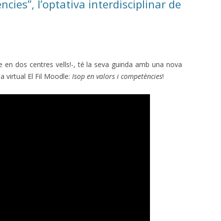
ncies”, l’optativa interdisciplinar de
ue en dos centres vells!-, té la seva guinda amb una nova
la virtual El Fil Moodle:
Isop en valors i competències
!