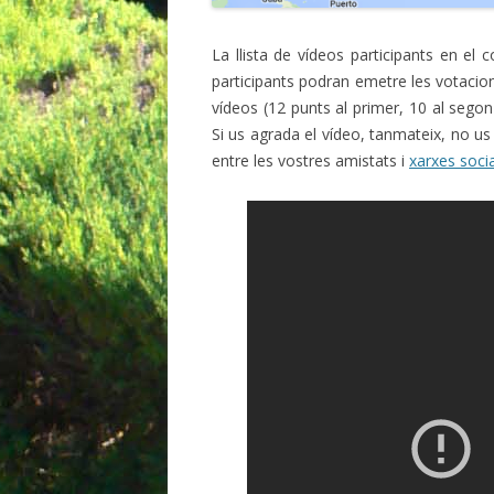
La llista de vídeos participants en el 
participants podran emetre les votacion
vídeos (12 punts al primer, 10 al segon
Si us agrada el vídeo, tanmateix, no us
entre les vostres amistats i
xarxes soci