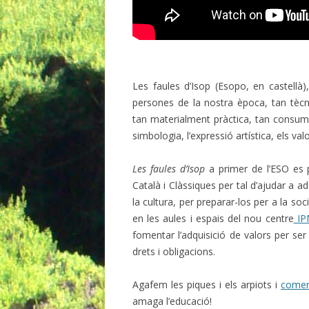
Les faules d’Isop (Esopo, en castellà
persones de la nostra època, tan tècn
tan materialment pràctica, tan consumist
simbologia, l’expressió artística, els valo
Les faules d’Isop
a primer de l’ESO es 
Català i Clàssiques per tal d’ajudar a a
la cultura, per preparar-los per a la soc
en les aules i espais del nou centre
IP
fomentar l’adquisició de valors per se
drets i obligacions.
Agafem les piques i els arpiots i
come
amaga l’educació!