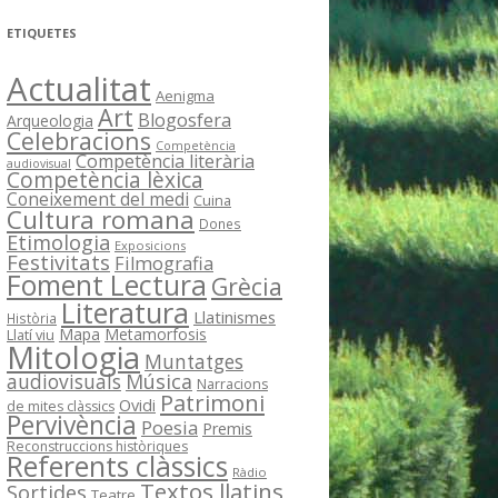
ETIQUETES
Actualitat
Aenigma
Art
Blogosfera
Arqueologia
Celebracions
Competència
Competència literària
audiovisual
Competència lèxica
Coneixement del medi
Cuina
Cultura romana
Dones
Etimologia
Exposicions
Festivitats
Filmografia
Foment Lectura
Grècia
Literatura
Llatinismes
Història
Mapa
Metamorfosis
Llatí viu
Mitologia
Muntatges
Música
audiovisuals
Narracions
Patrimoni
Ovidi
de mites clàssics
Pervivència
Poesia
Premis
Reconstruccions històriques
Referents clàssics
Ràdio
Textos llatins
Sortides
Teatre