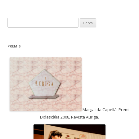
C
e
r
c
PREMIS
a
:
Margalida Capellà, Premi
Didascàlia 2008, Revista Auriga.