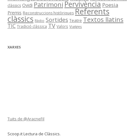
Pervivència
Patrimoni
Poesia
Ovidi
clàssics
Referents
Premis
Reconstruccions històriques
clàssics
Textos llatins
Sortides
Teatre
Ràdio
TV
TIC
Tradició clàssica
Valors
Viatges
XARXES
Tuits de @AracneFil
Scoop.it Lectura de Clàssics.