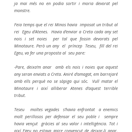
ja mai més no en podia sortir i moria devorat pel
monstre.
Feia temps que el rei Minos havia imposat un tribut al
rei Egeu d’Atenes. Havia d’enviar a Creta cada any set
nois i set noies per tal que fossin devorats pel
Minotaure.
Però un any el príncep Teseu, fill del rei
Egeu, va fer una proposta al seu pare:
-Pare, deixa’m anar amb els nois i noies que aquest
any seran enviats a Creta. Aniré d’amagat, em barrejaré
amb ells perquè no se sàpiga qui sóc. Vull matar el
Minotaure i així alliberar Atenes d’aquest terrible
tribut.
Teseu moltes vegades s’havia enfrontat a enemics
molt perillosos per defensar el seu poble i sempre
havia vençut gràcies al seu valor i intel·ligència.
Tot i
així Egeu no estava gaire convençut de deixar-li anar.