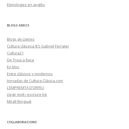
Etimologies en anglès
BLOGS AMICS
Blogs de Lletres
Cultura clàssica IES Gabriel Ferrater
Cultura21
De Troia a Ítaca
En bloc
Entre clásicos y modernos
Jornadas de Cultura Clásica.com
L’EMPREMTA D’ORFEU
Llegir molt i escriure bé
Mirall llenguat
COL·LABORACIONS