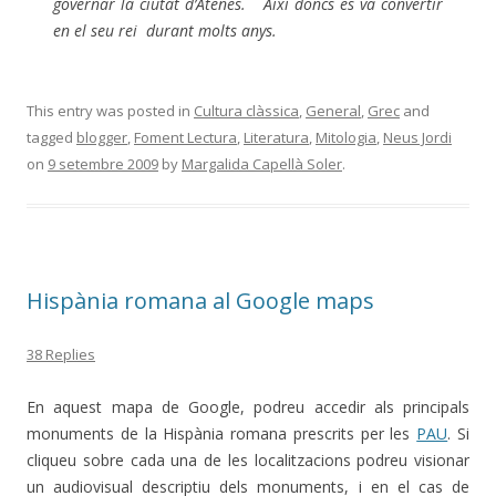
governar la ciutat d’Atenes. Així doncs es va convertir
en el seu rei durant molts anys.
This entry was posted in
Cultura clàssica
,
General
,
Grec
and
tagged
blogger
,
Foment Lectura
,
Literatura
,
Mitologia
,
Neus Jordi
on
9 setembre 2009
by
Margalida Capellà Soler
.
Hispània romana al Google maps
38 Replies
En aquest mapa de Google, podreu accedir als principals
monuments de la Hispània romana prescrits per les
PAU
. Si
cliqueu sobre cada una de les localitzacions podreu visionar
un audiovisual descriptiu dels monuments, i en el cas de