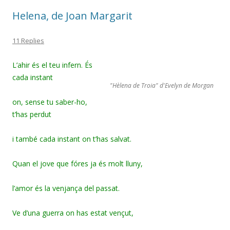
Helena, de Joan Margarit
11 Replies
L’ahir és el teu infern. És
cada instant
"Hèlena de Troia" d'Evelyn de Morgan
on, sense tu saber-ho,
t’has perdut
i també cada instant on t’has salvat.
Quan el jove que fóres ja és molt lluny,
l’amor és la venjança del passat.
Ve d’una guerra on has estat vençut,