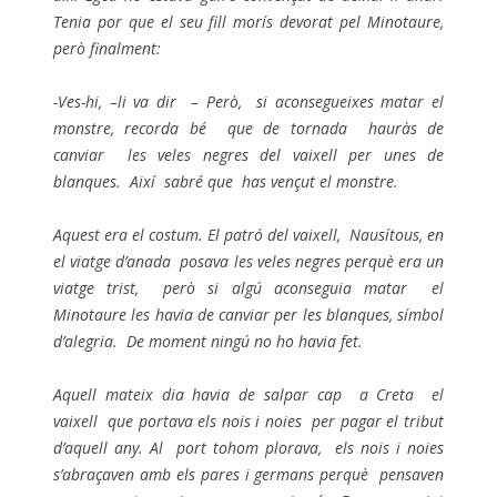
Tenia por que el seu fill morís devorat pel Minotaure,
però finalment:
-Ves-hi, –li va dir – Però, si aconsegueixes matar el
monstre, recorda bé que de tornada hauràs de
canviar les veles negres del vaixell per unes de
blanques. Així sabré que has vençut el monstre.
Aquest era el costum. El patró del vaixell, Nausítous, en
el viatge d’anada posava les veles negres perquè era un
viatge trist, però si algú aconseguia matar el
Minotaure les havia de canviar per les blanques, símbol
d’alegria. De moment ningú no ho havia fet.
Aquell mateix dia havia de salpar cap a Creta el
vaixell que portava els nois i noies per pagar el tribut
d’aquell any.
Al port tohom plorava, els nois i noies
s’abraçaven amb els pares i germans perquè pensaven