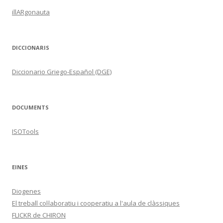
illARgonauta
DICCIONARIS
Diccionario Griego-Español (DGE)
DOCUMENTS
ISOTools
EINES
Diogenes
El treball col·laboratiu i cooperatiu a l'aula de clàssiques
FLICKR de CHIRON