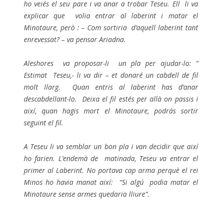
ho veiés el seu pare i va anar a trobar Teseu. Ell li va
explicar que volia entrar al laberint i matar el
Minotaure, però : – Com sortiria d’aquell laberint tant
enrevessat? – va pensar Ariadna.
Aleshores va proposar-li un pla per ajudar-lo: “
Estimat Teseu,- li va dir – et donaré un cabdell de fil
molt llarg. Quan entris al laberint has d’anar
descabdellant-lo. Deixa el fil estés per allà on passis i
així, quan hagis mort el Minotaure, podràs sortir
seguint el fil.
A Teseu li va semblar un bon pla i van decidir que així
ho farien.
L’endemà de matinada, Teseu va entrar el
primer al Laberint. No portava cap arma perquè el rei
Minos ho havia manat així: “Si algú podia matar el
Minotaure sense armes quedaria lliure”.