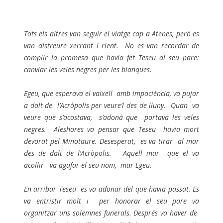
Tots els altres van seguir el viatge cap a Atenes, però es
van distreure xerrant i rient. No es van recordar de
complir la promesa que havia fet Teseu al seu pare:
canviar les veles negres per les blanques.
Egeu, que esperava el vaixell amb impaciència, va pujar
a dalt de l’Acròpolis per veure’l des de lluny. Quan va
veure que s’acostava, s’adonà que portava les veles
negres. Aleshores va pensar que Teseu havia mort
devorat pel Minotaure.
Desesperat, es va tirar al mar
des de dalt de l’Acròpolis. Aquell mar que el va
acollir va agafar el seu nom, mar Egeu.
En arribar Teseu es va adonar del que havia passat. Es
va entristir molt i per honorar el seu pare va
organitzar uns solemnes funerals.
Després va haver de