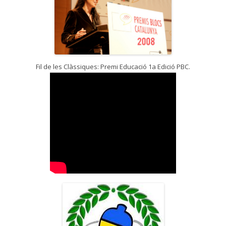
Fil de les Clàssiques: Premi Educació 1a Edició PBC.