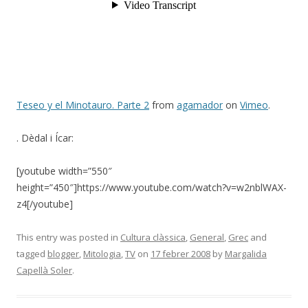
Teseo y el Minotauro. Parte 2
from
agamador
on
Vimeo
.
. Dèdal i Ícar:
[youtube width=”550″
height=”450″]https://www.youtube.com/watch?v=w2nblWAX-
z4[/youtube]
This entry was posted in
Cultura clàssica
,
General
,
Grec
and
tagged
blogger
,
Mitologia
,
TV
on
17 febrer 2008
by
Margalida
Capellà Soler
.