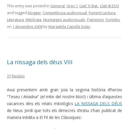
This entry was posted in
General
,
Grec 1
,
Llatí 1r Bat.
,
Llatí 4t ESO
and tagged
blogger
,
Competència audiovisual
,
Foment Lectura
,
Literatura
,
Mitologia
,
Muntatges audiovisuals
,
Patrimoni
,
Sortides
on
1 desembre 2009
by
Margalida Capellà Soler
.
La nissaga dels déus VIII
37 Replies
Avui presentem amb gran joia la segona història d’herois
“Teseu i Ariadna” (el mite del nostre bloc!) i última d’aquestes
vacances dins els relats mitològics
LA NISSAGA DELS DÉUS
de Neus Jordi que tots els dimecres d’estiu s’han publicat de
manera inèdita a El Fil de les Clàssiques: