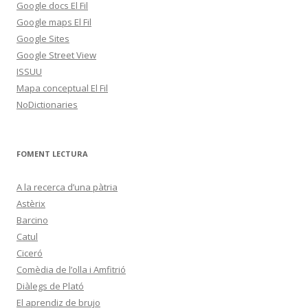
Google docs El Fil
Google maps El Fil
Google Sites
Google Street View
ISSUU
Mapa conceptual El Fil
NoDictionaries
FOMENT LECTURA
A la recerca d’una pàtria
Astèrix
Barcino
Catul
Ciceró
Comèdia de l’olla i Amfitrió
Diàlegs de Plató
El aprendiz de brujo