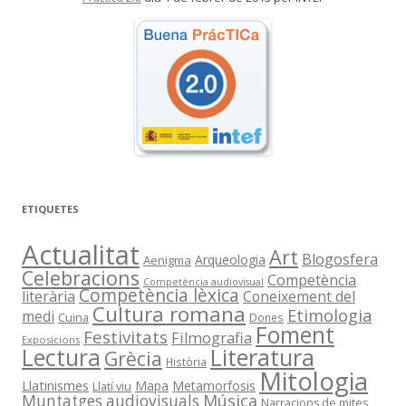
ETIQUETES
Actualitat
Art
Blogosfera
Arqueologia
Aenigma
Celebracions
Competència
Competència audiovisual
Competència lèxica
literària
Coneixement del
Cultura romana
Etimologia
medi
Cuina
Dones
Foment
Festivitats
Filmografia
Exposicions
Literatura
Lectura
Grècia
Història
Mitologia
Llatinismes
Mapa
Metamorfosis
Llatí viu
Música
Muntatges audiovisuals
Narracions de mites