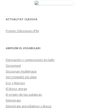
ACTUALITAT CLÀSSICA
Premis Clàssiques IPM
AMPLIEM EL VOCABULARI
Derivación y composición en latín
Dicciomed
Diccionari multilingüe
DICCIONARIS EN LÍNIA
Eco y Narciso
El léxico griego
El origen de las palabras
Etimologia
Etimologia grecollatina i c.lèxica