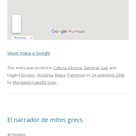
Veure mapa a Google
This entry was posted in
Cultura clàssica
,
General
,
Llatí
and
tagged
blogger
,
Hispània
,
Mapa
,
Patrimoni
on
24 setembre 2008
by
Margalida Capellà Soler
.
El narrador de mites grecs
43 Replies