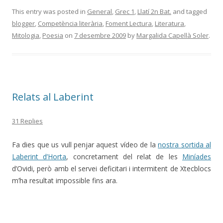
This entry was posted in
General
,
Grec 1
,
Llatí 2n Bat.
and tagged
blogger
,
Competència literària
,
Foment Lectura
,
Literatura
,
Mitologia
,
Poesia
on
7 desembre 2009
by
Margalida Capellà Soler
.
Relats al Laberint
31 Replies
Fa dies que us vull penjar aquest vídeo de la
nostra sortida al
Laberint d’Horta
, concretament del relat de les
Miníades
d’Ovidi, però amb el servei deficitari i intermitent de Xtecblocs
m’ha resultat impossible fins ara.