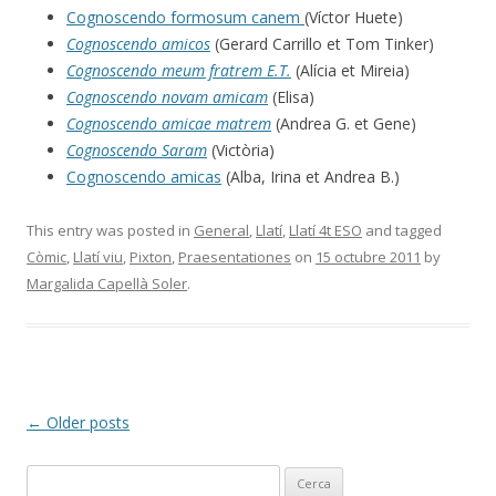
Cognoscendo formosum canem
(Víctor Huete)
Cognoscendo amicos
(Gerard Carrillo et Tom Tinker)
Cognoscendo meum fratrem E.T.
(Alícia et Mireia)
Cognoscendo novam amicam
(Elisa)
Cognoscendo amicae matrem
(Andrea G. et Gene)
Cognoscendo Saram
(Victòria)
Cognoscendo amicas
(Alba, Irina et Andrea B.)
This entry was posted in
General
,
Llatí
,
Llatí 4t ESO
and tagged
Còmic
,
Llatí viu
,
Pixton
,
Praesentationes
on
15 octubre 2011
by
Margalida Capellà Soler
.
Post
←
Older posts
navigation
C