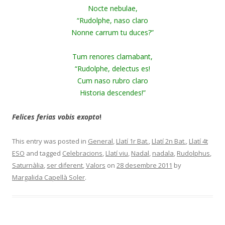
Nocte nebulae,
“Rudolphe, naso claro
Nonne carrum tu duces?”
Tum renores clamabant,
“Rudolphe, delectus es!
Cum naso rubro claro
Historia descendes!”
Felices ferias vobis exopto
!
This entry was posted in
General
,
Llatí 1r Bat.
,
Llatí 2n Bat.
,
Llatí 4t
ESO
and tagged
Celebracions
,
Llatí viu
,
Nadal
,
nadala
,
Rudolphus
,
Saturnàlia
,
ser diferent
,
Valors
on
28 desembre 2011
by
Margalida Capellà Soler
.