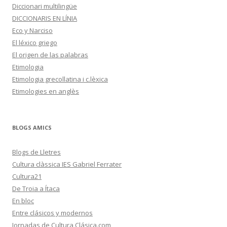
Diccionari multilingüe
DICCIONARIS EN LÍNIA
Eco y Narciso
El léxico griego
El origen de las palabras
Etimologia
Etimologia grecollatina i c.lèxica
Etimologies en anglès
BLOGS AMICS
Blogs de Lletres
Cultura clàssica IES Gabriel Ferrater
Cultura21
De Troia a Ítaca
En bloc
Entre clásicos y modernos
Jornadas de Cultura Clásica.com