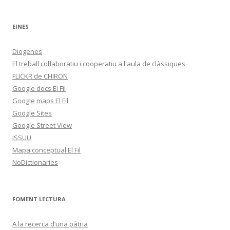
EINES
Diogenes
El treball col·laboratiu i cooperatiu a l'aula de clàssiques
FLICKR de CHIRON
Google docs El Fil
Google maps El Fil
Google Sites
Google Street View
ISSUU
Mapa conceptual El Fil
NoDictionaries
FOMENT LECTURA
A la recerca d’una pàtria