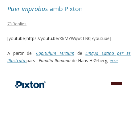
Puer improbus
amb Pixton
73 Replies
[youtube]https://youtu.be/KkMYWqwtTB0[/youtube]
A partir del
Capitulum Tertium
de
Lingua Latina per se
illustrata
pars I
Familia Romana
de Hans H.Ørberg,
ecce
: