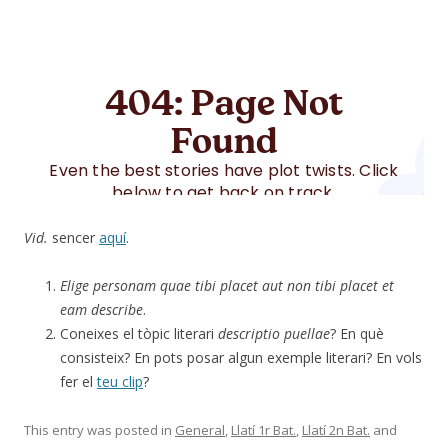
Vid.
sencer
aquí
.
Elige personam quae tibi placet aut non tibi placet et
eam describe
.
Coneixes el tòpic literari
descriptio puellae
? En què
consisteix? En pots posar algun exemple literari? En vols
fer el
teu clip
?
This entry was posted in
General
,
Llatí 1r Bat.
,
Llatí 2n Bat.
and