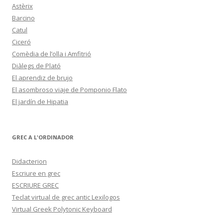
Astèrix
Barcino
Catul
Ciceró
Comèdia de l’olla i Amfitrió
Diàlegs de Plató
El aprendiz de brujo
El asombroso viaje de Pomponio Flato
El jardín de Hipatia
GREC A L'ORDINADOR
Didacterion
Escriure en grec
ESCRIURE GREC
Teclat virtual de grec antic Lexilogos
Virtual Greek Polytonic Keyboard