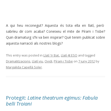
A qui heu reconegut? Aquesta és tota ella en llatí, però
sabríeu dir com acaba? Coneixeu el mite de Píram i Tisbe?
Quin dramaturg s’hi va ben inspirar? Què tenim publicat sobre
aquesta narració als nostres blogs?
This entry was posted in
Llatí 1r Bat.
,
Llatí 4t ESO
and tagged
Dramatitzacions
,
Llatí viu
,
Ovidi
,
Píram i Tisbe
on
7 juny 2012
by
Margalida Capellà Soler
.
Protegit:
Latine theatrum egimus: Fabula
belli Troiani