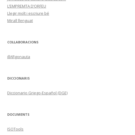
L’EMPREMTA D’ORFEU
Llegir molt i escriure bé
Mirall llenguat
COL·LABORACIONS
illARgonauta
DICCIONARIS
Diccionario Griego-Español (DGE)
DOCUMENTS
ISOTools