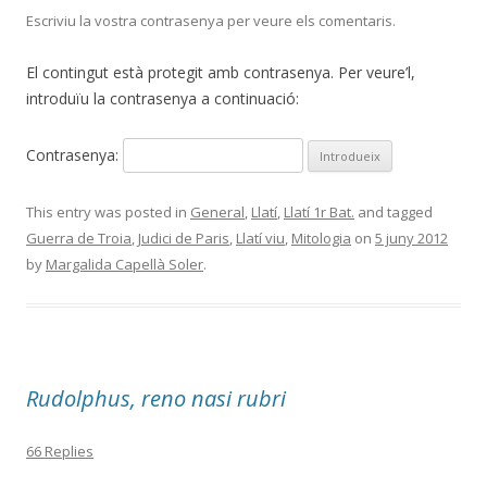
Escriviu la vostra contrasenya per veure els comentaris.
El contingut està protegit amb contrasenya. Per veure’l,
introduïu la contrasenya a continuació:
Contrasenya:
This entry was posted in
General
,
Llatí
,
Llatí 1r Bat.
and tagged
Guerra de Troia
,
Judici de Paris
,
Llatí viu
,
Mitologia
on
5 juny 2012
by
Margalida Capellà Soler
.
Rudolphus, reno nasi rubri
66 Replies