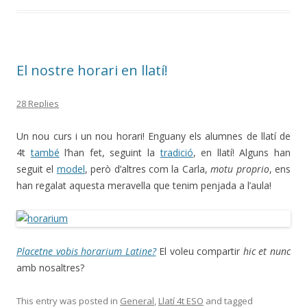
El nostre horari en llatí!
28 Replies
Un nou curs i un nou horari! Enguany els alumnes de llatí de
4t
també
l’han fet, seguint la
tradició
, en llatí! Alguns han
seguit el
model
, però d’altres com la Carla,
motu proprio
, ens
han regalat aquesta meravella que tenim penjada a l’aula!
Placetne vobis horarium Latine?
El voleu compartir
hic et nunc
amb nosaltres?
This entry was posted in
General
,
Llatí 4t ESO
and tagged