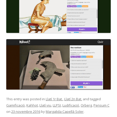
This entry was posted in
Llatí 1r Bat.
,
Llatí 2n Bat.
and tagged
Gamificació
,
Kahhot
,
Llatí viu
,
LLPSI
,
Ludificació
,
Orberg
,
Pensum C
on
23 novembre 2016
by
Margalida Capellà Soler
.