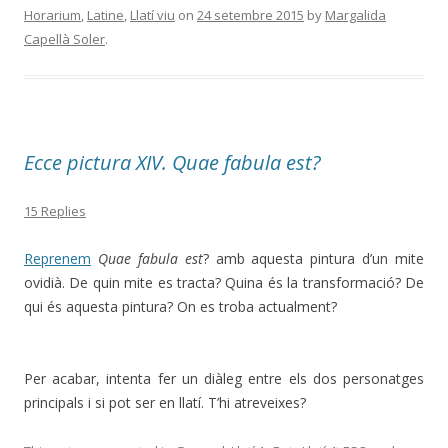
Horarium
,
Latine
,
Llatí viu
on
24 setembre 2015
by
Margalida
Capellà Soler
.
Ecce pictura XIV. Quae fabula est?
15 Replies
Reprenem
Quae fabula est
? amb aquesta pintura d’un mite
ovidià. De quin mite es tracta? Quina és la transformació? De
qui és aquesta pintura? On es troba actualment?
Per acabar, intenta fer un diàleg entre els dos personatges
principals i si pot ser en llatí. T’hi atreveixes?