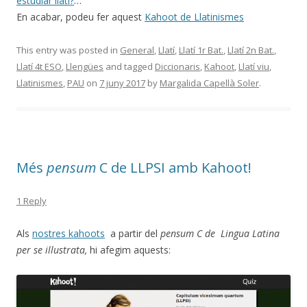
estudiar llatí?
…
En acabar, podeu fer aquest
Kahoot de Llatinismes
This entry was posted in
General
,
Llatí
,
Llatí 1r Bat.
,
Llatí 2n Bat.
,
Llatí 4t ESO
,
Llengües
and tagged
Diccionaris
,
Kahoot
,
Llatí viu
,
Llatinismes
,
PAU
on
7 juny 2017
by
Margalida Capellà Soler
.
Més
pensum
C de LLPSI amb Kahoot!
1 Reply
Als
nostres kahoots
a partir del
pensum C de
Lingua Latina
per se illustrata,
hi afegim aquests: