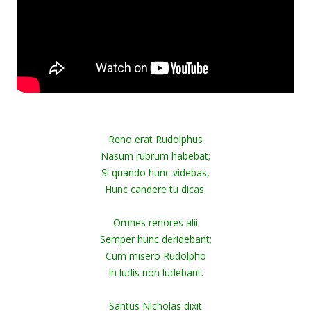
Reno erat Rudolphus
Nasum rubrum habebat;
Si quando hunc videbas,
Hunc candere tu dicas.
Omnes renores alii
Semper hunc deridebant;
Cum misero Rudolpho
In ludis non ludebant.
Santus Nicholas dixit