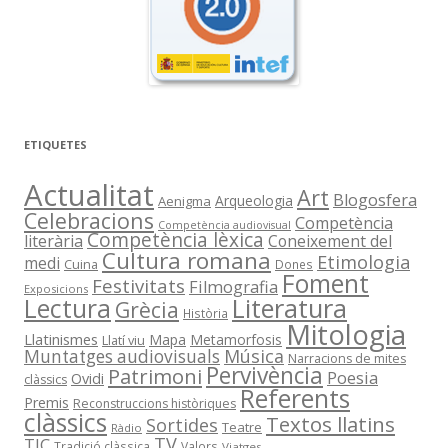
ETIQUETES
Actualitat
Art
Blogosfera
Arqueologia
Aenigma
Celebracions
Competència
Competència audiovisual
Competència lèxica
literària
Coneixement del
Cultura romana
Etimologia
medi
Cuina
Dones
Foment
Festivitats
Filmografia
Exposicions
Literatura
Lectura
Grècia
Història
Mitologia
Llatinismes
Mapa
Metamorfosis
Llatí viu
Música
Muntatges audiovisuals
Narracions de mites
Pervivència
Patrimoni
Poesia
Ovidi
clàssics
Referents
Premis
Reconstruccions històriques
clàssics
Textos llatins
Sortides
Teatre
Ràdio
TV
TIC
Tradició clàssica
Valors
Viatges