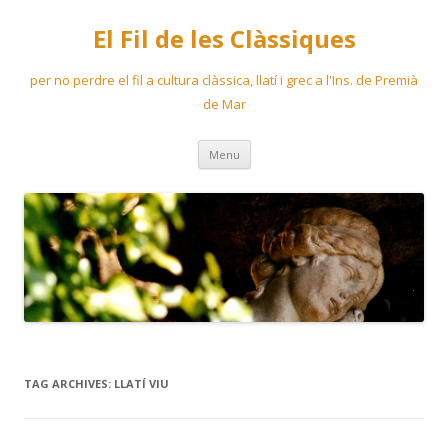
El Fil de les Clàssiques
per no perdre el fil a cultura clàssica, llatí i grec a l'Ins. de Premià
de Mar
Skip
Menu
to
content
TAG ARCHIVES:
LLATÍ VIU