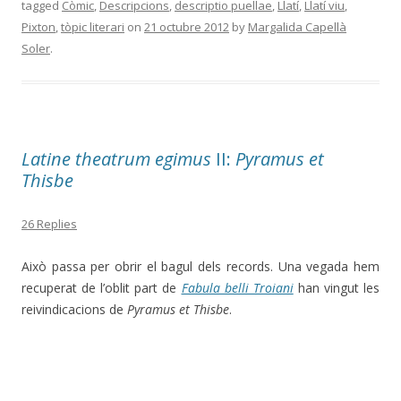
tagged
Còmic
,
Descripcions
,
descriptio puellae
,
Llatí
,
Llatí viu
,
Pixton
,
tòpic literari
on
21 octubre 2012
by
Margalida Capellà
Soler
.
Latine theatrum egimus
II:
Pyramus et
Thisbe
26 Replies
Això passa per obrir el bagul dels records. Una vegada hem
recuperat de l’oblit part de
Fabula belli Troiani
han vingut les
reivindicacions de
Pyramus et Thisbe
.