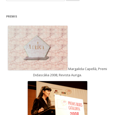
e
r
c
PREMIS
a
:
Margalida Capellà, Premi
Didascàlia 2008, Revista Auriga.