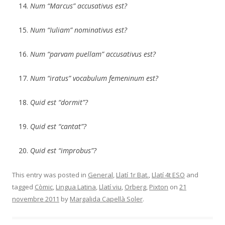
Num “Marcus” accusativus est?
Num “Iuliam” nominativus est?
Num “parvam puellam” accusativus est?
Num “iratus” vocabulum femeninum est?
Quid est “dormit”?
Quid est “cantat”?
Quid est “improbus”?
This entry was posted in
General
,
Llatí 1r Bat.
,
Llatí 4t ESO
and
tagged
Còmic
,
Lingua Latina
,
Llatí viu
,
Orberg
,
Pixton
on
21
novembre 2011
by
Margalida Capellà Soler
.