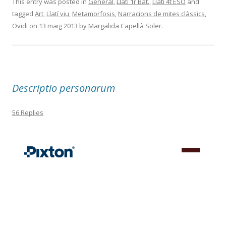
This entry was posted in
General
,
Llatí 1r Bat.
,
Llatí 4t ESO
and
tagged
Art
,
Llatí viu
,
Metamorfosis
,
Narracions de mites clàssics
,
Ovidi
on
13 maig 2013
by
Margalida Capellà Soler
.
Descriptio personarum
56 Replies