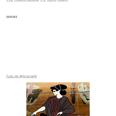
XARXES
Tuits de @AracneFil