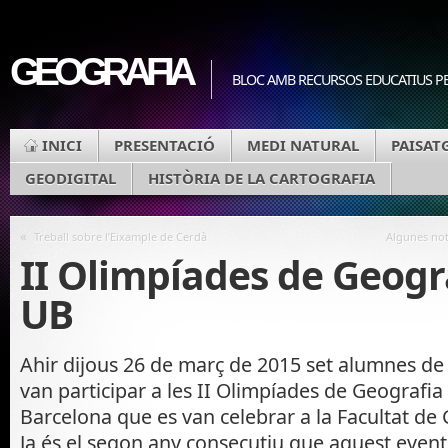
GEOGRAFIA
BLOC AMB RECURSOS EDUCATIUS PE
INICI
PRESENTACIÓ
MEDI NATURAL
PAISAT
GEODIGITAL
HISTÒRIA DE LA CARTOGRAFIA
«
Treball sobre l’Eixample de Cerdà
Algunes notí
II Olimpíades de Geogra
UB
Ahir dijous 26 de març de 2015 set alumnes de l
van participar a les II Olimpíades de Geografia 
Barcelona que es van celebrar a la Facultat de G
Ja és el segon any consecutiu que aquest event 