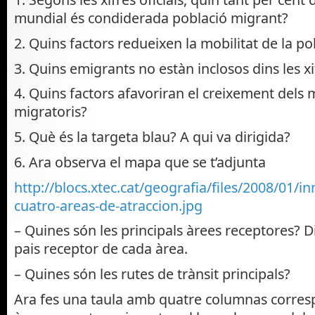
mundial és condiderada població migrant?
2. Quins factors redueixen la mobilitat de la p
3. Quins emigrants no estàn inclosos dins les xif
4. Quins factors afavoriran el creixement dels
migratoris?
5. Què és la targeta blau? A qui va dirigida?
6. Ara observa el mapa que se t’adjunta
http://blocs.xtec.cat/geografia/files/2008/01/in
cuatro-areas-de-atraccion.jpg
– Quines són les principals àrees receptores? 
pais receptor de cada àrea.
– Quines són les rutes de trànsit principals?
Ara fes una taula amb quatre columnas corres