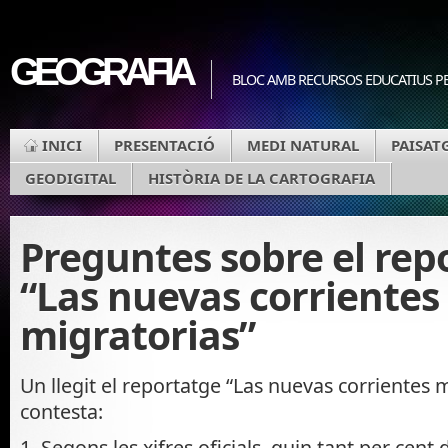
GEOGRAFIA
BLOC AMB RECURSOS EDUCATIUS PE
INICI
PRESENTACIÓ
MEDI NATURAL
PAISAT
GEODIGITAL
HISTÒRIA DE LA CARTOGRAFIA
Preguntes sobre el rep
“Las nuevas corrientes
migratorias”
Un llegit el reportatge “Las nuevas corrientes m
contesta:
1. Segons les xifres oficials, quin tant per cent 