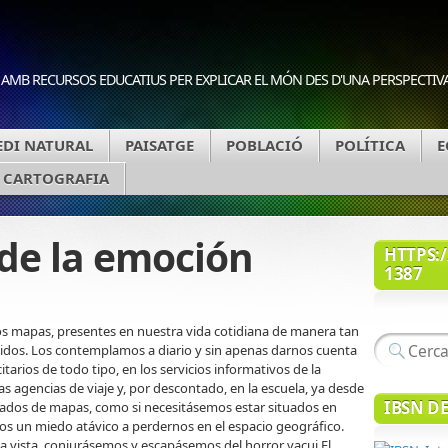
 AMB RECURSOS EDUCATIUS PER EXPLICAR EL MÓN DES D'UNA PERSPECTIV
DI NATURAL
PAISATGE
POBLACIÓ
POLÍTICA
E
A CARTOGRAFIA
 de la emoción
HTTPS:/
1387
os mapas, presentes en nuestra vida cotidiana de manera tan
bidos. Los contemplamos a diario y sin apenas darnos cuenta
itarios de todo tipo, en los servicios informativos de la
n las agencias de viaje y, por descontado, en la escuela, ya desde
IBSN D
dos de mapas, como si necesitásemos estar situados en
 un miedo atávico a perdernos en el espacio geográfico.
 la vista, conjurásemos y escapásemos del horror vacui.El