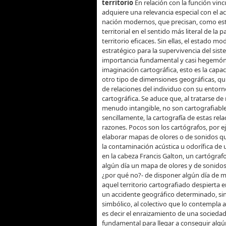
territorio
En relación con la función vinc
adquiere una relevancia especial con el ac
nación modernos, que precisan, como esta
territorial en el sentido más literal de la
territorio eficaces. Sin ellas, el estado m
estratégico para la supervivencia del sis
importancia fundamental y casi hegemónic
imaginación cartográfica, esto es la capa
otro tipo de dimensiones geográficas, quiz
de relaciones del individuo con su entor
cartográfica. Se aduce que, al tratarse de 
menudo intangible, no son cartografiable
sencillamente, la cartografía de estas rel
razones. Pocos son los cartógrafos, por e
elaborar mapas de olores o de sonidos que
la contaminación acústica u odorífica de
en la cabeza Francis Galton, un cartógrafo
algún día un mapa de olores y de sonidos
¿por qué no?- de disponer algún día de m
aquel territorio cartografiado despierta
un accidente geográfico determinado, sin
simbólico, al colectivo que lo contempla a
es decir el enraizamiento de una socieda
fundamental para llegar a conseguir algún 