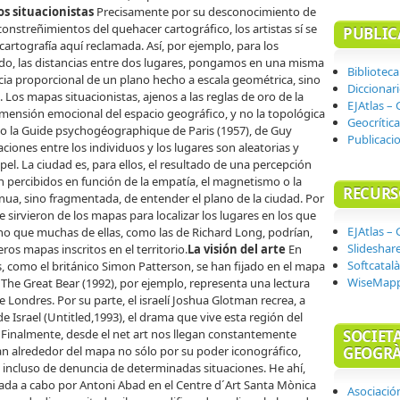
os situacionistas
Precisamente por su desconocimiento de
constreñimientos del quehacer cartográfico, los artistas sí se
PUBLIC
cartografía aquí reclamada. Así, por ejemplo, para los
ado, las distancias entre dos lugares, pongamos en una misma
Biblioteca
cia proporcional de un plano hecho a escala geométrica, sino
Diccionar
 Los mapas situacionistas, ajenos a las reglas de oro de la
EJAtlas – 
a dimensión emocional del espacio geográfico, y no la topológica
Geocrítica
ido la Guide psychogéographique de Paris (1957), de Guy
Publicaci
aciones entre los individuos y los lugares son aleatorias y
apel. La ciudad es, para ellos, el resultado de una percepción
n percibidos en función de la empatía, el magnetismo o la
RECURS
inua, sino fragmentada, de entender el plano de la ciudad. Por
 se sirvieron de los mapas para localizar los lugares en los que
EJAtlas – 
sino que muchas de ellas, como las de Richard Long, podrían,
Slideshar
s mapas inscritos en el territorio.
La visión del arte
En
Softcatalà
, como el británico Simon Patterson, se han fijado en el mapa
WiseMap
The Great Bear (1992), por ejemplo, representa una lectura
 Londres. Por su parte, el israelí Joshua Glotman recrea, a
 Israel (Untitled,1993), el drama que vive esta región del
SOCIET
Finalmente, desde el net art nos llegan constantemente
GEOGRÀ
ran alrededor del mapa no sólo por su poder iconográfico,
 incluso de denuncia de determinadas situaciones. He ahí,
vada a cabo por Antoni Abad en el Centre d´Art Santa Mònica
Asociació