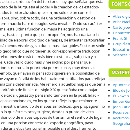
ulada a la ordenación del territorio, hay que señalar que ésta
FONTS 
ceso de la burguesía al poder y la creación de los estados-
dos territorializados que son, no sólo de un control
Atlas digi
 palabra, sino, sobre todo, de una ordenación y gestión del
Atlas Nac
oderno nacido hace dos siglos sería inviable. Dado su carácter
Cartolycé
tema, esta última función del mapa ha adquirido una
Departeme
a, hasta el punto que, en mi opinión, nos ha coartado la
Frank Ghit
cidad de elaborar otro tipo de mapas, de intentar cartografiar
Grup d'est
á menos visibles y, sin duda, más intangibles.Existe un sinfín
Idescat. ï
no geográfico que no tienen su correspondiente traducción
SciencesP
relaciones de carácter más bien existencial, subjetivo y a
s. Cada vez lo dudo más y me inclino por pensar que,
aciones no ha sido prioritaria por muchas y muy diversas
MATERI
jemplo, que hayan ni pensado siquiera en la posibilidad de
 vayan más allá de los habitualmente utilizados para reflejar
 una zona determinada. Me refiero a aquellos mapas que tenía
Apuntes 
 británico de finales del siglo XIX que soñaba con dibujar
Bloc de Jo
 de cada lugar.Estoy pensando también en la posibilidad –
Buxaweb.
apas emocionales, en los que se refleje lo que realmente
Empar Ga
 en nuestro interior; o de mapas simbólicos, que propaguen no
Joan Carl
o lo que éste evoca y sugiere, desde un punto de vista
Recursos 
 diario; o de mapas capaces de transmitir el sentido de lugar,
Recursos 
d en una porción concreta del espacio geográfico, paso
Geografia
día una ética territorial, imposible sin el desciframiento