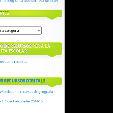
RIES
Ó DE RECURSOS PER A LA
FIA ESCOLAR
keet amb recursos
US RECURSOS DIGITALS
ó Wakelet amb recursos de geografia
s TIC geobatcubelles 2014-15