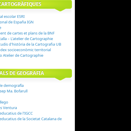
CARTOGRÀFIQUES
tal escolar ESRI
ional de España IGN
e
nt de cartes et plans de la BNF
alla – L'atelier de Cartographie
udis d'història de la Cartografia UB
ndex socioeconòmic territorial
o Atelier de Cartographie
ALS DE GEOGRAFIA
de demografía
sep Ma. Bofarull
llego
es Ventura
educatius de l'IGCC
educatius de la Societat Catalana de