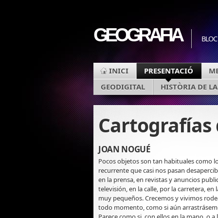
GEOGRAFIA
BLOC
INICI
PRESENTACIÓ
ME
GEODIGITAL
HISTÒRIA DE L
Cartografías
JOAN NOGUÉ
Pocos objetos son tan habituales como l
recurrente que casi nos pasan desaperci
en la prensa, en revistas y anuncios public
televisión, en la calle, por la carretera, e
muy pequeños. Crecemos y vivimos rodea
todo momento, como si aún arrastrásemos
Parece como si, con ellos en la mano, o a