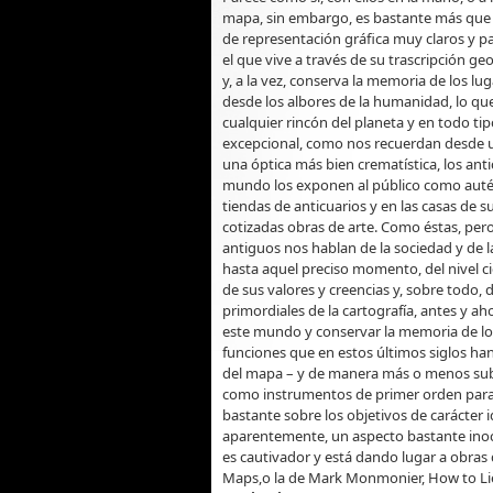
mapa, sin embargo, es bastante más que 
de representación gráfica muy claros y 
el que vive a través de su trascripción g
y, a la vez, conserva la memoria de los lug
desde los albores de la humanidad, lo q
cualquier rincón del planeta y en todo ti
excepcional, como nos recuerdan desde una
una óptica más bien crematística, los anti
mundo los exponen al público como auténti
tiendas de anticuarios y en las casas de su
cotizadas obras de arte. Como éstas, per
antiguos nos hablan de la sociedad y de la
hasta aquel preciso momento, del nivel ci
de sus valores y creencias y, sobre todo, 
primordiales de la cartografía, antes y a
este mundo y conservar la memoria de los 
funciones que en estos últimos siglos han
del mapa – y de manera más o menos subli
como instrumentos de primer orden para u
bastante sobre los objetivos de carácte
aparentemente, un aspecto bastante inoc
es cautivador y está dando lugar a obra
Maps,o la de Mark Monmonier, How to Lie