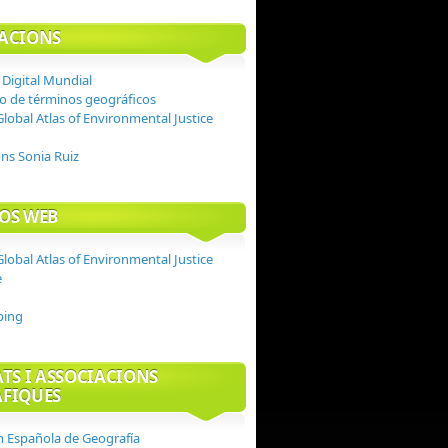
ACIONS
 Digital Mundial
io de términos geográficos
Global Atlas of Environmental Justice
ons Sonia Ruiz
OS WEB
Global Atlas of Environmental Justice
e
ping
ATS I ASSOCIACIONS
FIQUES
n Española de Geografía