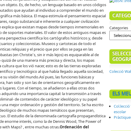
un objeto. Es, de hecho, un lenguaje basado en unos códigos
pautados que ayudan al individuo a comprender el mundo en
CATEGO
eográfica más básica. El mapa estimula el pensamiento espacial
ares, rasgo substancial e inherente a cualquier civilización
ue explica que existan mapas desde tiempos inmemoriales en
Categories
po de soportes materiales. El valor de estos antiguos mapas es
 perspectiva científica los cartógrafos históricos y, desde
cuarios y coleccionistas. Museos y cartotecas de todo el
cas reliquias y el precio que por ellos se paga en las
SELECCI
bastas (en Christie´s, sin ir más lejos) es equiparable al de
GEOGRA
o quizá de una manera más precisa y directa, los mapas
 cultura que los vió nacer, esto es de las tierras exploradas
Colecció Wa
entífico y tecnológico al que había llegado aquella sociedad,
de su visión del mundo.Así pues, las funciones básicas y
hora, han sido y son las de orientarnos geográficamente en
lugares. Con el tiempo, se añadieron a ellas otras dos
ELS ME
 adquirido una importancia capital: la transmisión a través
minal- de contenidos de carácter ideológico y su papel
na mejor ordenación y gestión del territorio. Se ha escrito
Col.lecci
r ideológico de muchos mapas temáticos que presentan,
escolar
uo. El estudio de la denominada cartografía propagandística
Pràctique
s de enorme interés, como la de Dennis Wood, The Power of
 with Maps? , entre muchas otras.
Ordenación del