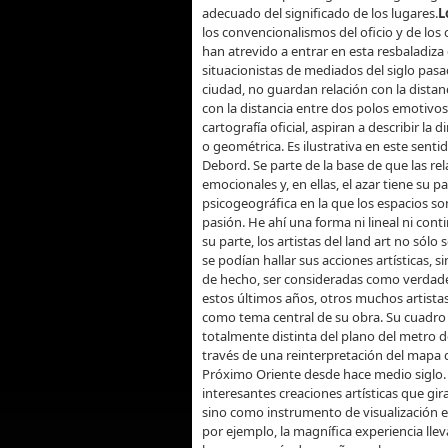
adecuado del significado de los lugares.
L
los convencionalismos del oficio y de los 
han atrevido a entrar en esta resbaladiza 
situacionistas de mediados del siglo pas
ciudad, no guardan relación con la distan
con la distancia entre dos polos emotivos.
cartografía oficial, aspiran a describir l
o geométrica. Es ilustrativa en este sent
Debord. Se parte de la base de que las rel
emocionales y, en ellas, el azar tiene su p
psicogeográfica en la que los espacios so
pasión. He ahí una forma ni lineal ni cont
su parte, los artistas del land art no sólo
se podían hallar sus acciones artísticas, 
de hecho, ser consideradas como verdadero
estos últimos años, otros muchos artistas
como tema central de su obra. Su cuadro 
totalmente distinta del plano del metro de
través de una reinterpretación del mapa de
Próximo Oriente desde hace medio siglo. 
interesantes creaciones artísticas que gi
sino como instrumento de visualización e
por ejemplo, la magnífica experiencia lle