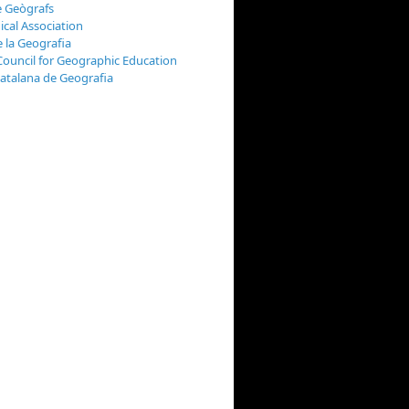
e Geògrafs
cal Association
e la Geografia
Council for Geographic Education
Catalana de Geografia