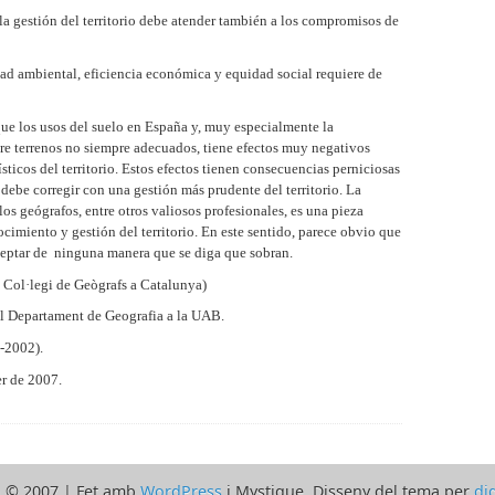
gestión del territorio debe atender también a los compromisos de
dad ambiental, eficiencia económica y equidad social requiere de
 que los usos del suelo en España y, muy especialmente la
re terrenos no siempre adecuados, tiene efectos muy negativos
ísticos del territorio. Estos efectos tienen consecuencias perniciosas
 debe corregir con una gestión más prudente del territorio. La
os geógrafos, entre otros valiosos profesionales, es una pieza
imiento y gestión del territorio. En este sentido, parece obvio que
ceptar de ninguna manera que se diga que sobran.
l Col·legi de Geògrafs a Catalunya)
el Departament de Geografia a la UAB.
-2002).
er de 2007.
a
© 2007 | Fet amb
WordPress
i Mystique. Disseny del tema per
di