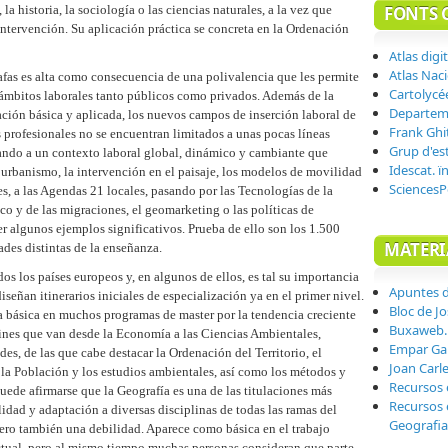
la historia, la sociología o las ciencias naturales, a la vez que
FONTS 
 intervención. Su aplicación práctica se concreta en la Ordenación
Atlas digi
Atlas Nac
afas es alta como consecuencia de una polivalencia que les permite
Cartolycé
s ámbitos laborales tanto públicos como privados. Además de la
Departeme
gación básica y aplicada, los nuevos campos de inserción laboral de
Frank Ghit
 profesionales no se encuentran limitados a unas pocas líneas
Grup d'est
tando a un contexto laboral global, dinámico y cambiante que
Idescat. ï
l urbanismo, la intervención en el paisaje, los modelos de movilidad
SciencesP
es, a las Agendas 21 locales, pasando por las Tecnologías de la
co y de las migraciones, el geomarketing o las políticas de
er algunos ejemplos significativos. Prueba de ello son los 1.500
MATERI
des distintas de la enseñanza.
os los países europeos y, en algunos de ellos, es tal su importancia
Apuntes 
iseñan itinerarios iniciales de especialización ya en el primer nivel.
Bloc de Jo
 básica en muchos programas de master por la tendencia creciente
Buxaweb.
afines que van desde la Economía a las Ciencias Ambientales,
Empar Ga
es, de las que cabe destacar la Ordenación del Territorio, el
Joan Carl
 la Población y los estudios ambientales, así como los métodos y
Recursos 
Puede afirmarse que la Geografía es una de las titulaciones más
Recursos 
idad y adaptación a diversas disciplinas de todas las ramas del
Geografia
pero también una debilidad. Aparece como básica en el trabajo
ctual, pero al mismo tiempo muchas personas consideran que parte