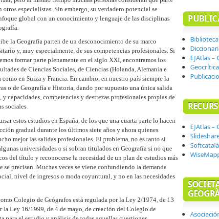
otros especialistas. Sin embargo, su verdadero potencial se
PUBLIC
nfoque global con un conocimiento y lenguaje de las disciplinas
ografía.
Biblioteca
ecibe la Geografía parten de un desconocimiento de su marco
Diccionar
itario y, muy especialmente, de sus competencias profesionales. Si
EJAtlas – 
bemos formar parte plenamente en el siglo XXI, encontramos los
Geocrítica
acultades de Ciencias Sociales, de Ciencias (Holanda, Alemania e
Publicaci
ía como en Suiza y Francia. En cambio, en nuestro país siempre la
as o de Geografía e Historia, dando por supuesto una única salida
s, y capacidades, competencias y destrezas profesionales propias de
RECURS
s sociales.
sar estos estudios en España, de los que una cuarta parte lo hacen
EJAtlas – 
cción gradual durante los últimos siete años y ahora quienes
Slideshar
cho mejor las salidas profesionales. El problema, no es tanto si
Softcatalà
algunas universidades o si sobran titulados en Geografía si no que
WiseMap
os del título y reconocerse la necesidad de un plan de estudios más
ue se precisan. Muchas veces se viene confundiendo la demanda
social, nivel de ingresos o moda coyuntural, y no en las necesidades
SOCIET
GEOGRÀ
omo Colegio de Geógrafos está regulada por la Ley 2/1974, de 13
or la Ley 16/1999, de 4 de mayo, de creación del Colegio de
Asociació
a para el estudio y análisis de todas aquellas cuestiones