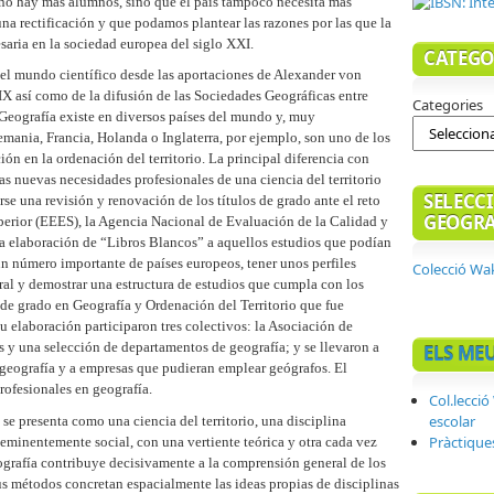
 no hay más alumnos, sino que el país tampoco necesita más
na rectificación y que podamos plantear las razones por las que la
saria en la sociedad europea del siglo XXI.
CATEGO
 el mundo científico desde las aportaciones de Alexander von
IX así como de la difusión de las Sociedades Geográficas entre
Categories
 Geografía existe en diversos países del mundo y, muy
mania, Francia, Holanda o Inglaterra, por ejemplo, son uno de los
n en la ordenación del territorio. La principal diferencia con
as nuevas necesidades profesionales de una ciencia del territorio
SELECCI
rse una revisión y renovación de los títulos de grado ante el reto
GEOGRA
rior (EEES), la Agencia Nacional de Evaluación de la Calidad y
 elaboración de “Libros Blancos” a aquellos estudios que podían
 un número importante de países europeos, tener unos perfiles
Colecció Wa
oral y demostrar una estructura de estudios que cumpla con los
o de grado en Geografía y Ordenación del Territorio que fue
u elaboración participaron tres colectivos: la Asociación de
 y una selección de departamentos de geografía; y se llevaron a
ELS ME
 geografía y a empresas que pudieran emplear geógrafos. El
rofesionales en geografía.
Col.lecci
escolar
e presenta como una ciencia del territorio, una disciplina
Pràctique
eminentemente social, con una vertiente teórica y otra cada vez
ografía contribuye decisivamente a la comprensión general de los
Sus métodos concretan espacialmente las ideas propias de disciplinas