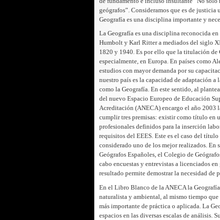
de fundamento e incluso insultante “No sólo
geógrafos”. Consideramos que es de justicia u
Geografía es una disciplina importante y nece
La Geografía es una disciplina reconocida en
Humbolt y Karl Ritter a mediados del siglo X
1820 y 1940. Es por ello que la titulación de
especialmente, en Europa. En países como Ale
estudios con mayor demanda por su capacitació
nuestro país es la capacidad de adaptación a l
como la Geografía. En este sentido, al plantea
del nuevo Espacio Europeo de Educación Supe
Acreditación (ANECA) encargo el año 2003 la
cumplir tres premisas: existir como título en
profesionales definidos para la inserción lab
requisitos del EEES. Este es el caso del títul
considerado uno de los mejor realizados. En s
Geógrafos Españoles, el Colegio de Geógrafos
cabo encuestas y entrevistas a licenciados en
resultado permite demostrar la necesidad de p
En el Libro Blanco de la ANECA la Geografía s
naturalista y ambiental, al mismo tiempo que 
más importante de práctica o aplicada. La Ge
espacios en las diversas escalas de análisis. 