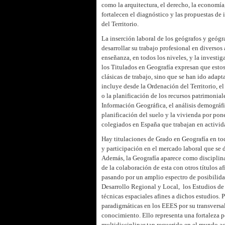
como la arquitectura, el derecho, la economía, 
fortalecen el diagnóstico y las propuestas de
del Territorio.
La inserción laboral de los geógrafos y geógr
desarrollar su trabajo profesional en diverso
enseñanza, en todos los niveles, y la investi
los Titulados en Geografía expresan que estos
clásicas de trabajo, sino que se han ido adap
incluye desde la Ordenación del Territorio, e
o la planificación de los recursos patrimonial
Información Geográfica, el análisis demográfi
planificación del suelo y la vivienda por pon
colegiados en España que trabajan en activida
Hay titulaciones de Grado en Geografía en tod
y participación en el mercado laboral que se d
Además, la Geografía aparece como disciplina
de la colaboración de esta con otros títulos 
pasando por un amplio espectro de posibilidad
Desarrollo Regional y Local, los Estudios de
técnicas espaciales afines a dichos estudios. 
paradigmáticas en los EEES por su transversal
conocimiento. Ello representa una fortaleza 
multidisciplinar tan requerido en el mundo a