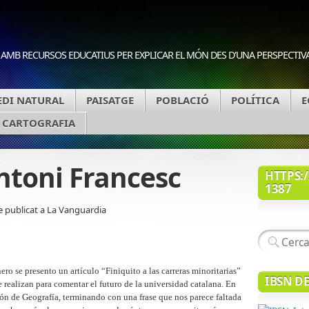
 AMB RECURSOS EDUCATIUS PER EXPLICAR EL MÓN DES D'UNA PERSPECTIV
DI NATURAL
PAISATGE
POBLACIÓ
POLÍTICA
E
A CARTOGRAFIA
Antoni Francesc
HTTPS:/
1387
le publicat a La Vanguardia
o se presento un artículo “Finiquito a las carreras minoritarias”
IBSN D
 realizan para comentar el futuro de la universidad catalana. En
ión de Geografía, terminando con una frase que nos parece faltada