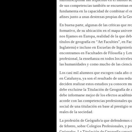
de sus competencias también se encuentran en 
fundamenta en la capacidad de combinar el e
afines junto a unas destrezas propias de la Ge
En buena parte, algunas de las críticas que r
formativo, de su ubicación en el mapa univers
nos fijamos en Europa, realidad de la que de
títulos de geografía en “Art Faculties”, en F
Inglaterra) e incluso en Escuelas de Ingenier
encontramos en Facultades de Filosofía y Letr
profesional, la enseñanza en todos los nivele
las humanidades y como mucho de las ciencia
Los casi mil alumnos que escogen cada año cur
en Catalunya, ya son el resultado de una redu
deciden realizar estos estudios ya conocen mu
debe excluirse la Titulación de Geografía de 
debe informarse mejor de los efectos académic
acorde con las competencias profesionales q
social de una titulación en base al prestigio 
reales de la sociedad.
La profesión de Geógrafo/a que defendemos c
de febrero, sobre Colegios Profesionales, y p
Geógrafos. La Titulación de Geografía capacit