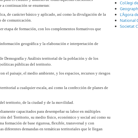
Col.legi d
ue a continuación se enumeran:
Geographi
L'Àgora d
ca, de carácter básico y aplicado, así como la divulgación de la
National 
io de comunicación.
Societat 
er etapa de formación, con los complementos formativos que
información geográfica y la elaboración e interpretación de
 Demografía y Análisis territorial de la población y de los
líticas públicas del territorio.
n el paisaje, el medio ambiente, y los espacios, recursos y riesgos
rritorial a cualquier escala, así como la confección de planes de
el territorio, de la ciudad y de la movilidad.
pliamente capacitados para desempeñar su labor en múltiples
ción del Territorio, su medio físico, económico y social así como su
na formación de base rigurosa, flexible, transversal y con
las diferentes demandas en temáticas territoriales que le llegan