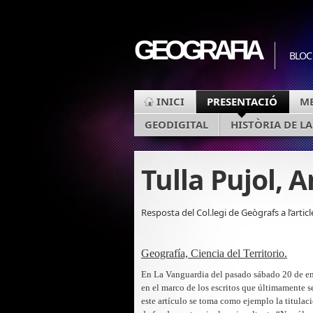
GEOGRAFIA
BLOC
INICI
PRESENTACIÓ
ME
GEODIGITAL
HISTÒRIA DE L
Tulla Pujol, 
Resposta del Col.legi de Geògrafs a l’artic
Geografía, Ciencia del Territorio.
En La Vanguardia del pasado sábado 20 de ener
en el marco de los escritos que últimamente se
este artículo se toma como ejemplo la titulac