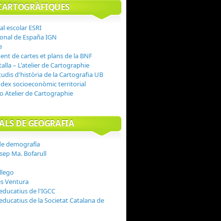
CARTOGRÀFIQUES
tal escolar ESRI
ional de España IGN
e
nt de cartes et plans de la BNF
alla – L'atelier de Cartographie
udis d'història de la Cartografia UB
ndex socioeconòmic territorial
o Atelier de Cartographie
ALS DE GEOGRAFIA
de demografía
sep Ma. Bofarull
llego
es Ventura
educatius de l'IGCC
educatius de la Societat Catalana de