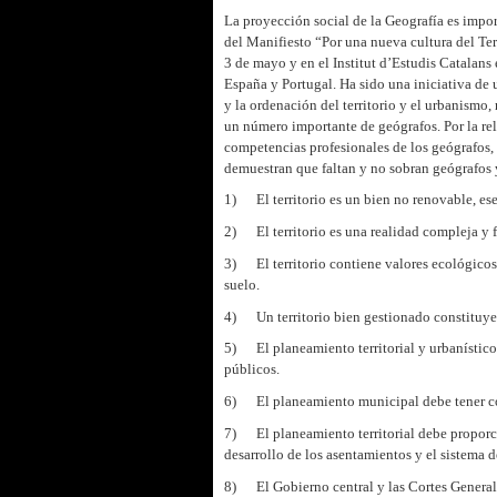
La proyección social de la Geografía es impo
del Manifiesto “Por una nueva cultura del Ter
3 de mayo y en el Institut d’Estudis Catalans
España y Portugal. Ha sido una iniciativa de
y la ordenación del territorio y el urbanismo
un número importante de geógrafos. Por la rel
competencias profesionales de los geógrafos, c
demuestran que faltan y no sobran geógrafos 
1) El territorio es un bien no renovable, ese
2) El territorio es una realidad compleja y f
3) El territorio contiene valores ecológicos,
suelo.
4) Un territorio bien gestionado constituye
5) El planeamiento territorial y urbanístico 
públicos.
6) El planeamiento municipal debe tener como
7) El planeamiento territorial debe proporcio
desarrollo de los asentamientos y el sistema d
8) El Gobierno central y las Cortes Generale