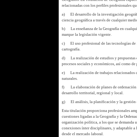
relacionadas con los perfiles profesionales q
a) El desarrollo de la investigación geográfi
ciencia geográfica a través de cualquier med
b) La enseñanza de la Geografía en cualqui
marque la legislación vigente.
c) El uso profesional de las tecnologías de 
cartografía.
d) La realización de estudios y propuestas de
procesos sociales y económicos, así como de po
e) La realización de trabajos relacionados co
naturales.
f) La elaboración de planes de ordenación te
desarrollo territorial, regional y local.
g) El análisis, la planificación y la gestión d
Esta titulación proporciona profesionales am
cuestiones ligadas a la Geografía y la Ordena
organización política, a los que se demanda u
conexiones ínter disciplinares, y adaptable a 
desde el mercado laboral.