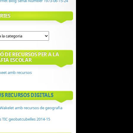
RIES
Ó DE RECURSOS PER A LA
FIA ESCOLAR
keet amb recursos
US RECURSOS DIGITALS
ó Wakelet amb recursos de geografia
s TIC geobatcubelles 2014-15