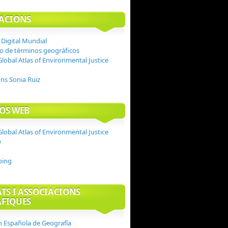
ACIONS
 Digital Mundial
io de términos geográficos
Global Atlas of Environmental Justice
ons Sonia Ruiz
OS WEB
Global Atlas of Environmental Justice
e
ping
ATS I ASSOCIACIONS
FIQUES
n Española de Geografía