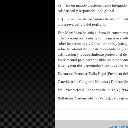
9) En un mundo crecientemente integrado la 
solidaridad y responsabilidad global.
10) El impulso de los valores de sostenibili
una nueva cultura del territorio.
Este Manifiesto ha sido el fruto de constatar
urbanización realizada de forma masiva y sob
sobre los recursos y valores naturales y paisaj
sobre la calidad de vida de la ciudadanía y se
calificación y reconocimiento profesional de l
fundamental para hacer posible un mejor conoc
faltan geógrafos y geógrafas y no podemos a
Dr. Antoni Francesc Tulla Pujol (President de
Catedràtic de Geografia Humana i Director d
Ex – Vicerector d’Economia de la UAB (1994
Bellaterra (Cerdanyola del Vallès), 29 de gen
Geografi