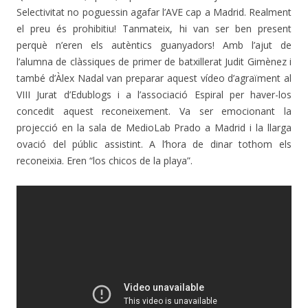
Selectivitat no poguessin agafar l’AVE cap a Madrid. Realment
el preu és prohibitiu! Tanmateix, hi van ser ben present
perquè n’eren els autèntics guanyadors! Amb l’ajut de
l’alumna de clàssiques de primer de batxillerat Judit Gimènez i
també d’Àlex Nadal van preparar aquest vídeo d’agraïment al
VIII Jurat d’Edublogs i a l’associació Espiral per haver-los
concedit aquest reconeixement. Va ser emocionant la
projecció en la sala de MedioLab Prado a Madrid i la llarga
ovació del públic assistint. A l’hora de dinar tothom els
reconeixia. Eren “los chicos de la playa”.