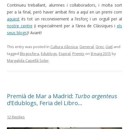
Continueu treballant, alumnes i col·laboradors, i molta sort
per a la final, però haver arribat fins a aquí en un premi com
aquest
és tot un reconeixement a l’esforç i un orgull per al
nostre centre
(i especialment per a l’àrea de Clàssiques i
els
seus blogs
)! Avant!
This entry was posted in
Cultura clàssica
,
General
,
Grec
,
Llatí
and
tagged
Blogosfera
,
Edublogs
,
Espiral
,
Premis
on
8 maig 2015
by
Margalida Capellà Soler
.
Premià de Mar a Madrid:
Turbo argenteus
d’Edublogs, Feria del Libro…
12 Replies