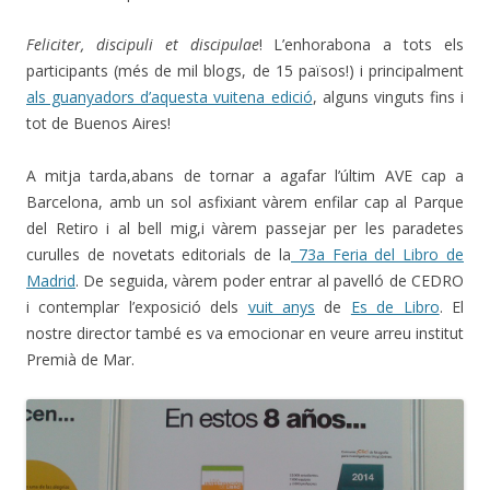
Feliciter, discipuli et discipulae
! L’enhorabona a tots els
participants (més de mil blogs, de 15 països!) i principalment
als guanyadors d’aquesta vuitena edició
, alguns vinguts fins i
tot de Buenos Aires!
A mitja tarda,abans de tornar a agafar l’últim AVE cap a
Barcelona, amb un sol asfixiant vàrem enfilar cap al Parque
del Retiro i al bell mig,i vàrem passejar per les paradetes
curulles de novetats editorials de la
73a Feria del Libro de
Madrid
. De seguida, vàrem poder entrar al pavelló de CEDRO
i contemplar l’exposició dels
vuit anys
de
Es de Libro
. El
nostre director també es va emocionar en veure arreu institut
Premià de Mar.