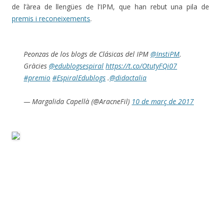
de l’àrea de llengües de l’IPM, que han rebut una pila de
premis i reconeixements
.
Peonzas de los blogs de Clásicas del IPM
@InstiPM
.
Gràcies
@edublogsespiral
https://t.co/OtutyFQi07
#premio
#EspiralEdublogs
.
@didactalia
— Margalida Capellà (@AracneFil)
10 de març de 2017