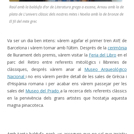
Raül amb la baldufa d’or de Literatura grega a escena, Arnau amb la de
plata de L’univers clàssic dels nostres mites i Noelia amb la de bronze de
El fil del mite grec
Va ser un dia ben intens: vàrem agafar el primer tren AVE de
Barcelona i vàrem tornar amb l’últim. Després de la
cerimònia
de lliurament dels premis, vàrem visitar la
Feria del Libro
en el
parc del Retiro entre referents mitològics i llibreries de
clàssiques, després vàrem anar al
Museo Arqueológico
Nacional
i no ens vàrem perdre detall de les sales de Grècia i
d’Hispània romana i per acabar ens vàrem passejar per les
sales del
Museo del Prado
a la recerca dels referents clàssics
en la pervivència dels grans artistes que hostatja aquesta
magna pinacoteca.
Amb tanta baldufa, però, us asseguro que no cal que insistiu