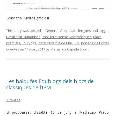
Bona tria! Moltes gràcies!
This entry was posted in
General
,
Grec
,
Llatí
,
Llengües
and tagged
Batxillerat Humanístic
,
Batxillerat sense Matemàtiques
,
Blocs
premiats
,
Edublogs
,
Institut Premià de Mar
,
IPM
,
Jornada de Portes
Obertes
on
11 març 2017
by
Margalida Capellà Soler
.
Les baldufes Edublogs dels blocs de
clàssiques de l’IPM
7 Replies
El proppassat dissabte 13 de juny a MediaLab Prado,