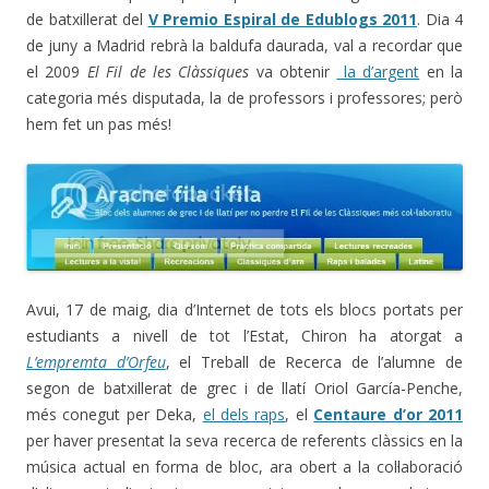
de batxillerat del
V Premio Espiral de Edublogs 2011
. Dia 4
de juny a Madrid rebrà la baldufa daurada, val a recordar que
el 2009
El Fil de les Clàssiques
va obtenir
la d’argent
en la
categoria més disputada, la de professors i professores; però
hem fet un pas més!
Avui, 17 de maig, dia d’Internet de tots els blocs portats per
estudiants a nivell de tot l’Estat, Chiron ha atorgat a
L’empremta d’Orfeu
, el Treball de Recerca de l’alumne de
segon de batxillerat de grec i de llatí Oriol García-Penche,
més conegut per Deka,
el dels raps
, el
Centaure d’or 2011
per haver presentat la seva recerca de referents clàssics en la
música actual en forma de bloc, ara obert a la col·laboració