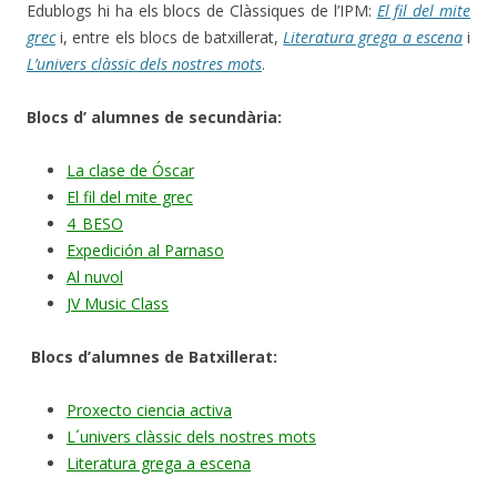
Edublogs hi ha els blocs de Clàssiques de l’IPM:
El fil del mite
grec
i, entre els blocs de batxillerat,
Literatura grega a escena
i
L’univers clàssic dels nostres mots
.
Blocs d’ alumnes de secundària:
La clase de Óscar
El fil del mite grec
4_BESO
Expedición al Parnaso
Al nuvol
JV Music Class
Blocs d’alumnes de Batxillerat:
Proxecto ciencia activa
L´univers clàssic dels nostres mots
Literatura grega a escena