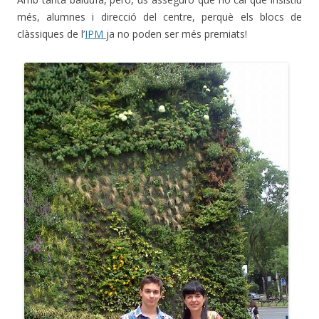
més, alumnes i direcció del centre, perquè els blocs de
clàssiques de l’
IPM
ja no poden ser més premiats!