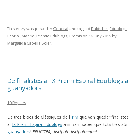
This entry was posted in
General
and tagged
Baldufes
,
Edublogs
,
Espiral
,
Madrid
,
Premio Edublogs
,
Premis
on
16 juny 2015
by
Margalida Capellà Soler
.
De finalistes al IX Premi Espiral Edublogs a
guanyadors!
10 Replies
Els tres blocs de Clàssiques de l’
IPM
que van quedar finalistes
al
IX Premi Espiral Edublogs
ahir vam saber que tots tres són
guanyadors
!
FELICITER, discipuli discipulaeque!