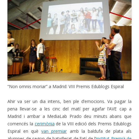
“Non omnis moriar” a Madrid: VIII Premis Edublogs Espiral
Ahir va ser un dia intens, ben ple d’emocions. Va pagar la
pena llevar-se a les cinc del matí per agafar l’AVE cap a
Madrid i arribar a MediaLab Prado deu minuts abans que
comencés la
cerimònia
de la VIII edició dels Premis Edublogs
Espiral en què
van premiar
amb la baldufa de plata als
alumnes de segon de batxillerat de llatí de l’
institut Premià de