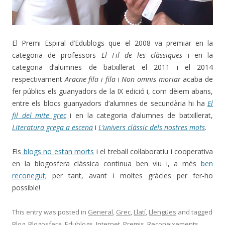
El director Bernat Anconchea i la Margalida a
El Premi Espiral d’Edublogs que el 2008 va premiar en la
Madrid, 2014
categoria de professors
El Fil de les clàssiques
i en la
categoria d’alumnes de batxillerat el 2011 i el 2014
respectivament
Aracne fila i fila
i
Non omnis moriar
acaba de
fer públics els guanyadors de la IX edició i, com dèiem abans,
entre els blocs guanyadors d’alumnes de secundària hi ha
El
fil del mite grec
i en la categoria d’alumnes de batxillerat,
Literatura grega a escena
i
L’univers clàssic dels nostres mots
.
Els
blogs no estan morts
i el treball col·laboratiu i cooperativa
en la blogosfera clàssica continua ben viu i, a més
ben
reconegut
; per tant, avant i moltes gràcies per fer-ho
Teresa Devesa i Margalida Capellà a Madrid,
El Fil de les Clàssiques Edublogs 2009
Les tres baldufes 2009, 2011 i 2014
Edublogs 2011 Aracne fila i fila
Baldufa El Fil de les Clàssiques
Amb tots els aràcnids d'arreu!
VIII Premi Espiral Edublogs
Baldufa Non omnis moriar
IX Edublogs Espiral 2015
El Fil de les Clàssiques
Caixafórum Madrid
Caixafórum Madrid
possible!
Logo El Fil de les Clàssiques
3 blocs guanyadors!
Aracne fila i fila
2008
This entry was posted in
General
,
Grec
,
Llatí
,
Llengües
and tagged
Blog
,
Blogosfera
,
Edublogs
,
Internet
,
Premis
,
Reconeixements
,