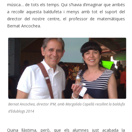
música… de tots els temps. Qui s’havia d’imaginar que arribés
a recollir aquesta baldufeta i menys amb tot el suport del
director del nostre centre, el professor de matemàtiques
Bernat Ancochea.
Bernat Ancochea, director IPM, amb Margalida Capellà recollint la baldufa
d’Edublogs 2014
Quina llàstima, però, que els alumnes just acabada la