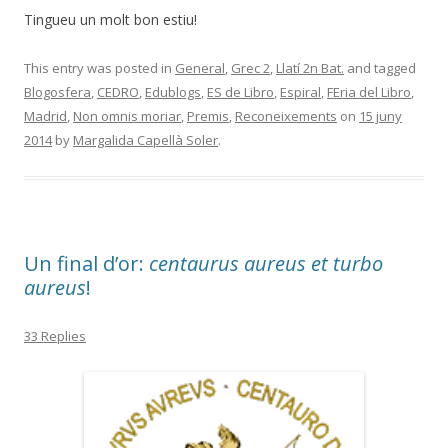
Tingueu un molt bon estiu!
This entry was posted in
General
,
Grec 2
,
Llatí 2n Bat.
and tagged
Blogosfera
,
CEDRO
,
Edublogs
,
ES de Libro
,
Espiral
,
FEria del Libro
,
Madrid
,
Non omnis moriar
,
Premis
,
Reconeixements
on
15 juny
2014
by
Margalida Capellà Soler
.
Un final d’or:
centaurus aureus et turbo
aureus
!
33 Replies