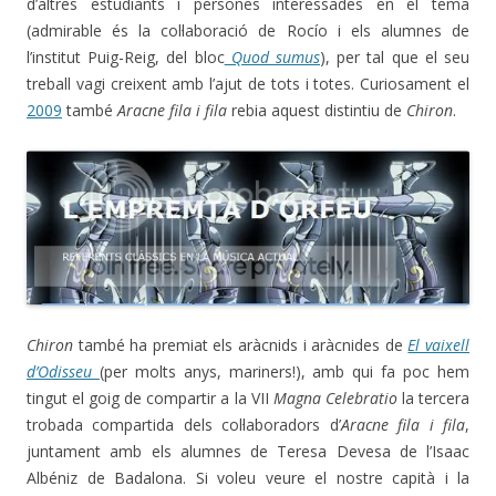
d’altres estudiants i persones interessades en el tema
(admirable és la col·laboració de Rocío i els alumnes de
l’institut Puig-Reig, del bloc
Quod sumus
), per tal que el seu
treball vagi creixent amb l’ajut de tots i totes. Curiosament el
2009
també
Aracne fila i fila
rebia aquest distintiu de
Chiron
.
Chiron
també ha premiat els aràcnids i aràcnides de
El vaixell
d’Odisseu
(per molts anys, mariners!), amb qui fa poc hem
tingut el goig de compartir a la VII
Magna Celebratio
la tercera
trobada compartida dels col·laboradors d’
Aracne fila i fila
,
juntament amb els alumnes de Teresa Devesa de l’Isaac
Albéniz de Badalona. Si voleu veure el nostre capità i la