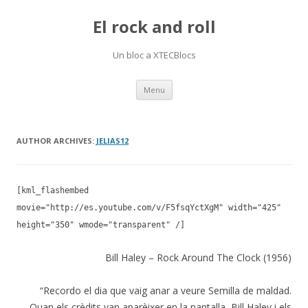
El rock and roll
Un bloc a XTECBlocs
Skip
Menu
to
content
AUTHOR ARCHIVES:
JELIAS12
[kml_flashembed
movie="http://es.youtube.com/v/F5fsqYctXgM" width="425"
height="350" wmode="transparent" /]
Bill Haley – Rock Around The Clock (1956)
“Recordo el dia que vaig anar a veure Semilla de maldad.
Quan els crèdits van aparèixer en la pantalla, Bill Haley i els