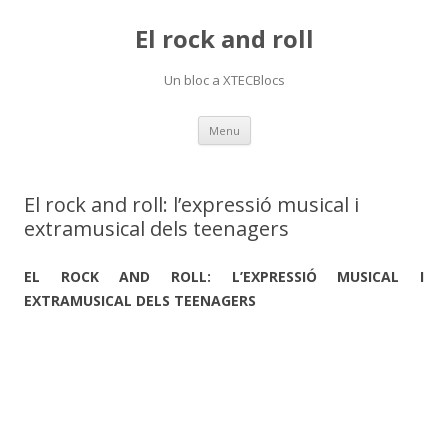
El rock and roll
Un bloc a XTECBlocs
Skip
Menu
to
content
El rock and roll: l’expressió musical i
extramusical dels teenagers
EL ROCK AND ROLL: L’EXPRESSIÓ MUSICAL I
EXTRAMUSICAL DELS TEENAGERS