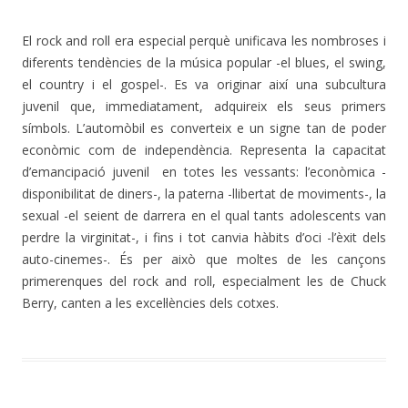
El rock and roll era especial perquè unificava les nombroses i
diferents tendències de la música popular -el blues, el swing,
el country i el gospel-. Es va originar així una subcultura
juvenil que, immediatament, adquireix els seus primers
símbols. L’automòbil es converteix e un signe tan de poder
econòmic com de independència. Representa la capacitat
d’emancipació juvenil en totes les vessants: l’econòmica -
disponibilitat de diners-, la paterna -llibertat de moviments-, la
sexual -el seient de darrera en el qual tants adolescents van
perdre la virginitat-, i fins i tot canvia hàbits d’oci -l’èxit dels
auto-cinemes-. És per això que moltes de les cançons
primerenques del rock and roll, especialment les de Chuck
Berry, canten a les excel·lències dels cotxes.