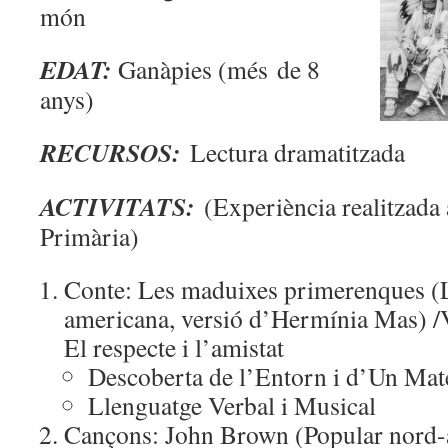
món
EDAT:
Ganàpies (més de 8
anys)
RECURSOS:
Lectura dramatitzada
ACTIVITATS:
(Experiència realitzad
Primària)
Conte: Les maduixes primerenques (L
americana, versió d’Hermínia Mas) /
El respecte i l’amistat
Descoberta de l’Entorn i d’Un Mat
Llenguatge Verbal i Musical
Cançons: John Brown (Popular nord-a