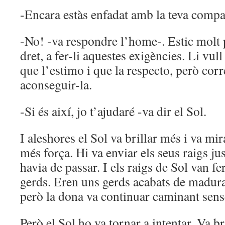
-Encara estàs enfadat amb la teva comp
-No! -va respondre l’home-. Estic molt 
dret, a fer-li aquestes exigències. Li vul
que l’estimo i que la respecto, però cor
aconseguir-la.
-Si és així, jo t’ajudaré -va dir el Sol.
I aleshores el Sol va brillar més i va mi
més força. Hi va enviar els seus raigs ju
havia de passar. I els raigs de Sol van fe
gerds. Eren uns gerds acabats de madura
però la dona va continuar caminant sense
Però el Sol ho va tornar a intentar. Va br