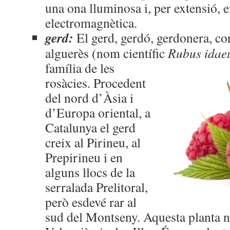
una ona lluminosa i, per extensió, 
electromagnètica.
gerd:
El gerd, gerdó, gerdonera, co
alguerès (nom científic
Rubus
idae
família de les
rosàcies. Procedent
del nord d’Àsia i
d’Europa oriental, a
Catalunya el gerd
creix al Pirineu, al
Prepirineu i en
alguns llocs de la
serralada Prelitoral,
però esdevé rar al
sud del Montseny. Aquesta planta no