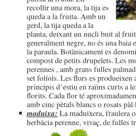
recollir una mora, la tija es
queda a la fruita. Amb un
gerd, la tija queda a la
planta, deixant un nucli buit al fruit
generalment negre, no és una baia en
la paraula. Botànicament es denomin
compost de petits drupelets. Les m
perennes , amb grans fulles palmad
set folíols. Les flors es produeixen 
principis d’estiu en raïms curts a le
florits. Cada flor té aproximadame
amb cinc pètals blancs o rosats pàl·
maduixa:
La maduixera, fraulera o
herbàcia perenne, vivaç, de
fulles t