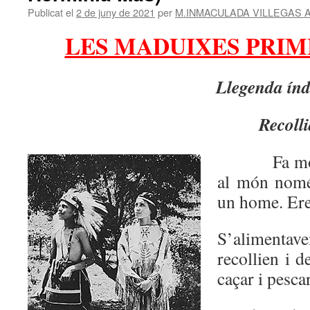
Publicat el
2 de juny de 2021
per
M.INMACULADA VILLEGAS 
LES MADUIXES PRI
Llegenda
ín
Recoll
Fa mo
al món nomé
un home. Ere
S’alimenta
recollien i 
caçar i pescar