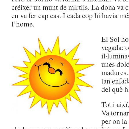
créixer un munt de mirtils. La dona va 
en va fer cap cas. I cada cop hi havia més
l’home.
El Sol ho
vegada: o
il·lumina
unes dolc
madures. 
tan enfad
del què h
Tot i així
Va tornar
per on la