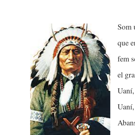
Som u
que e
fem s
el gr
Uaní, 
Uaní, 
Abans