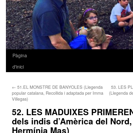
Pàgina
Vés
d'inici
al
contingut
←
51.EL MONSTRE DE BANYOLES (Llegenda
53. LES 
popular catalana, Recollida i adaptada per Imma
(Llegenda de
Villegas)
52. LES MADUIXES PRIMEREN
dels indis d’Amèrica del Nord,
Hermínia Mas)