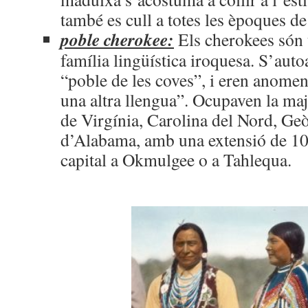
també es cull a totes les èpoques de
poble cherokee:
Els cherokees són u
família lingüística iroquesa. S’a
“poble de les coves”, i eren anome
una altra llengua”. Ocupaven la majo
de Virgínia, Carolina del Nord, Geò
d’Alabama, amb una extensió de 1
capital a Okmulgee o a Tahlequa.