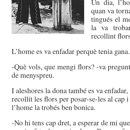
Un dia, l’h
quan va torn
tingués el m
la va troba
recollint flor
L’home es va enfadar perquè tenia gana.
-Què vols, que mengi flors? -va pregun
de menyspreu.
I aleshores la dona també es va enfadar,
recollit les flors per posar-se-les al cap i
l’home la trobés ben bonica.
-No hi tens cap dret, a esperar de mi que