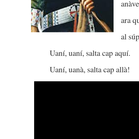
anàve
ara q
al sú
Uaní, uaní, salta cap aquí.
Uaní, uanà, salta cap allà!