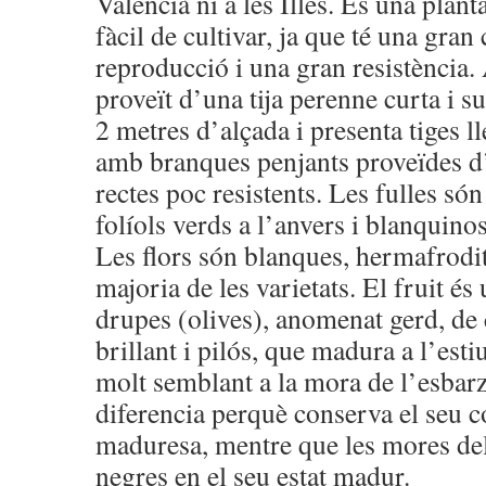
Valencià ni a les Illes. És una plant
fàcil de cultivar, ja que té una gran
reproducció i una gran resistència.
proveït d’una tija perenne curta i su
2 metres d’alçada i presenta tiges l
amb branques penjants proveïdes d
rectes poc resistents. Les fulles só
folíols verds a l’anvers i blanquinos
Les flors són blanques, hermafrodite
majoria de les varietats. El fruit és
drupes (olives), anomenat gerd, de
brillant i pilós, que madura a l’esti
molt semblant a la mora de l’esbarz
diferencia perquè conserva el seu c
maduresa, mentre que les mores del
negres en el seu estat madur.