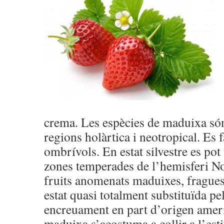
crema. Les espècies de maduixa són
regions holàrtica i neotropical. Es f
ombrívols. En estat silvestre es pot 
zones temperades de l’hemisferi No
fruits anomenats maduixes, fragues 
estat quasi totalment substituïda pe
encreuament en part d’origen americ
maduixa s’acostuma a collir a l’esti