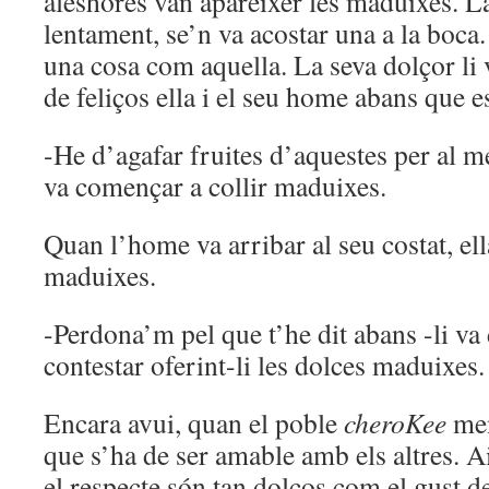
aleshores van aparèixer les maduixes. La
lentament, se’n va acostar una a la boca.
una cosa com aquella. La seva dolçor li
de feliços ella i el seu home abans que es
-He d’agafar fruites d’aquestes per al m
va començar a collir maduixes.
Quan l’home va arribar al seu costat, ell
maduixes.
-Perdona’m pel que t’he dit abans -li va di
contestar oferint-li les dolces maduixes.
Encara avui, quan el poble
cheroKee
me
que s’ha de ser amable amb els altres. Ai
el respecte són tan dolços com el gust d