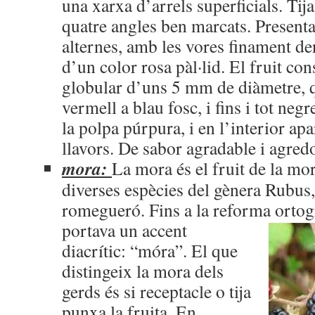
una xarxa d’arrels superficials. Tij
quatre angles ben marcats. Presenta
alternes, amb les vores finament den
d’un color rosa pàl·lid. El fruit con
globular d’uns 5 mm de diàmetre, q
vermell a blau fosc, i fins i tot neg
la polpa púrpura, i en l’interior ap
llavors. De sabor agradable i agredo
mora:
La mora és el fruit de la mo
diverses espècies del gènera Rubus,
romegueró. Fins a la reforma ortogr
portava un
accent
diacrític: “móra”. El que
distingeix la mora dels
gerds és si receptacle o tija
punxa la fruita. En