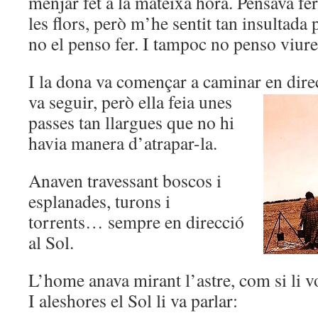
menjar fet a la mateixa hora. Pensava fer
les flors, però m’he sentit tan insultada 
no el penso fer. I tampoc no penso viur
I la dona va començar a caminar en dire
va seguir, però ella feia unes
passes tan llargues que no hi
havia manera d’atrapar-la.
Anaven travessant boscos i
esplanades, turons i
torrents… sempre en direcció
al Sol.
L’home anava mirant l’astre, com si li 
I aleshores el Sol li va parlar: