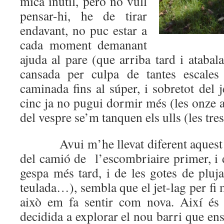
mica inútil, però no vull
pensar-hi, he de tirar
endavant, no puc estar a
cada moment demanant
ajuda al pare (que arriba tard i atabal
cansada per culpa de tantes escales
caminada fins al súper, i sobretot del j
cinc ja no pugui dormir més (les onze a
del vespre se’m tanquen els ulls (les tre
Avui m’he llevat diferent aquest ma
del camió de l’escombriaire primer, i 
gespa més tard, i de les gotes de pluj
teulada…), sembla que el jet-lag per fi 
això em fa sentir com nova. Així és 
decidida a explorar el nou barri que ens 