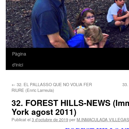
Pàgina
Vés
d'inici
al
contingut
←
32. EL PALLASSO QUE NO VOLIA FER
33.
RIURE (Enric Larreula)
32. FOREST HILLS-NEWS (Imm
York agost 2011)
Publicat el
3 d'octubre de 2019
per
M.INMACULADA VILLEGAS