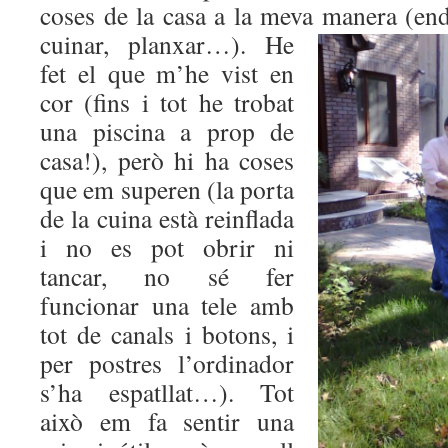
coses de la casa a la meva
manera (endr
cuinar, planxar…). He
fet el que m’he vist en
cor (fins i tot he trobat
una piscina a prop de
casa!), però hi ha coses
que em superen (la porta
de la cuina està reinflada
i no es pot obrir ni
tancar, no sé fer
funcionar una tele amb
tot de canals i botons, i
per postres l’ordinador
s’ha espatllat…). Tot
això em fa sentir una