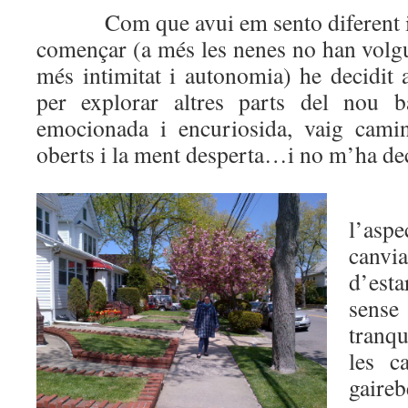
Com que avui em sento diferent i a
començar (a més les nenes no han volgu
més intimitat i autonomia) he decidit 
per explorar altres parts del nou b
emocionada i encuriosida, vaig cami
oberts i la ment desperta…i no m’ha de
l’aspe
canvi
d’esta
sense
tranqu
les c
gaireb