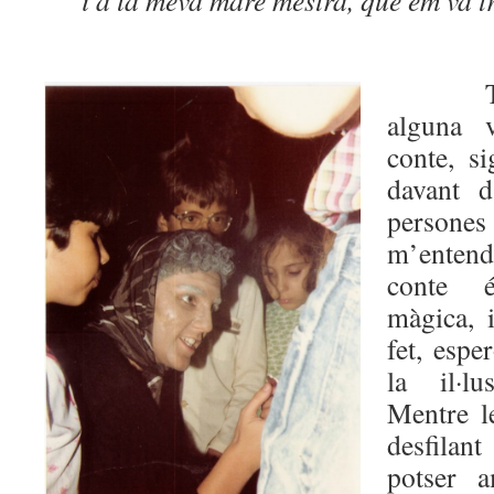
i a la meva mare mestra,
que em va t
T
alguna 
conte, s
davant d
persones
m’enten
conte é
màgica, 
fet, espe
la il·lu
Mentre l
desfilant
potser a